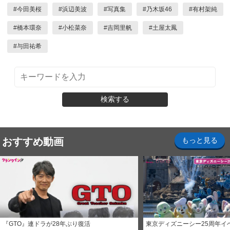
#
今田美桜
#
浜辺美波
#
写真集
#
乃木坂46
#
有村架純
#
橋本環奈
#
小松菜奈
#
吉岡里帆
#
土屋太鳳
#
与田祐希
検索する
おすすめ動画
もっと見る
『GTO』連ドラが28年ぶり復活
東京ディズニーシー25周年イ