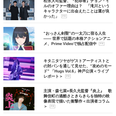
松永大司監督、『犯罪者』チョン・イ
ルのオファー理由は？ 「滝川という
キャラクターに出会えたことは運が良
かった」
P R
“おっさん剣聖”の一太刀に宿る人生
―― 世界で話題の本格アクションアニ
メ、Prime Videoで独占配信中
P R
キタニタツヤがゲストアーティストと
の対バンを通して見せた、“攻めのモー
ド” 「Hugs Vol.6」神戸公演＜ライブ
レポート＞
P R
主演・森七菜×長久允監督『炎上』 歌
舞伎町の過酷さときらきらを独特の映
像表現で描いた衝撃作＜出演者コラム
＞
P R