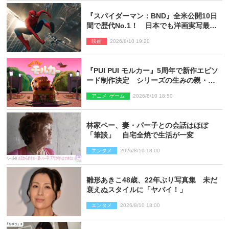
『スパイダーマン：BND』全米公開10日
間で歴代No.1！ 日本でも洋画実写最速
で興収30億円突破
映画
2026/8/10 19:20
『PUI PUI モルカー』5周年で新作エピソ
ード制作決定 シリーズの生みの親・見
里朝希監督が復帰
アニメ･ゲーム
2026/8/10 18:50
林家ペー、妻・パー子との会話はほぼ
「筆談」 自宅全焼で生活が一変
エンタメ
2026/8/10 18:00
雛形あきこ48歳、22年ぶり写真集 未だ
衰えぬスタイルに「ヤバイ！」
エンタメ
2026/8/10 18:00