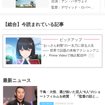
出演：アン・ハサウェイ
監督：デヴィッド・ロバー
ト・ミッチェル
【総合】今読まれている記事
ピックアップ
“おっさん剣聖”の一太刀に宿る人生
―― 世界で話題の本格アクションアニ
メ、Prime Videoで独占配信中
P R
最新ニュース
千鳥・大悟、選び抜いた芸人“8人”のショ
ートフィルムを絶賛 「『監督の話とか
来るんじゃない？』みたいな人間もいま
エンタメ
2026/8/10 20:30