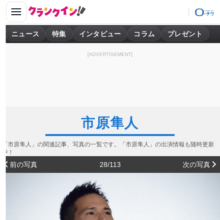
ニュース
特集
インタビュー
コラム
プレゼント
[ADVERTISEMENT]
市原隼人
「市原隼人」の関連記事、写真の一覧です。「市原隼人」の出演情報も随時更新
中！
前の写真
28/113
次の写真