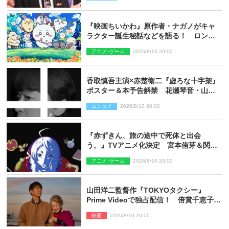
した」
『映画ちいかわ』原作者・ナガノがキャ
ラクター誕生秘話などを語る！ ロング
インタビュー＆新規カット解禁
アニメ･ゲーム
2026/8/10 20:00
香取慎吾主演×赤楚衛二『虚ろな十字架』
ポスター＆本予告解禁 花瀬琴音・山中
崇らオールキャスト発表
エンタメ
2026/8/10 20:00
『赤ずきん、旅の途中で死体と出会
う。』TVアニメ化決定 宮本侑芽＆関根
明良出演＆ティザーPV公開
アニメ･ゲーム
2026/8/10 20:00
山田洋二監督作『TOKYOタクシー』
Prime Videoで独占配信！ 倍賞千恵子×
木村拓哉で贈る珠玉のヒューマンドラマ
映画
2026/8/10 20:00