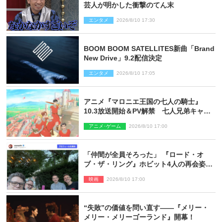
芸人が明かした衝撃のてん末
エンタメ
2026/8/10 17:30
BOOM BOOM SATELLITES新曲「Brand
New Drive」9.2配信決定
エンタメ
2026/8/10 17:05
アニメ『マロニエ王国の七人の騎士』
10.3放送開始＆PV解禁 七人兄弟キャス
トに高梨謙吾、川島零士ら
アニメ･ゲーム
2026/8/10 17:00
「仲間が全員そろった」 『ロード・オ
ブ・ザ・リング』ホビット4人の再会姿に
ファン感激
映画
2026/8/10 17:00
“失敗”の価値を問い直す――『メリー・
メリー・メリーゴーランド』開幕！