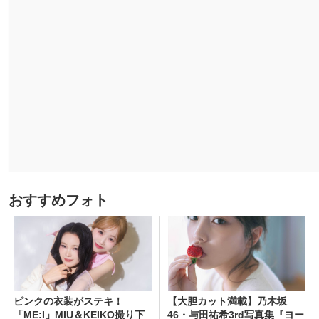
おすすめフォト
ピンクの衣装がステキ！
【大胆カット満載】乃木坂
「ME:I」MIU＆KEIKO撮り下
46・与田祐希3rd写真集『ヨー