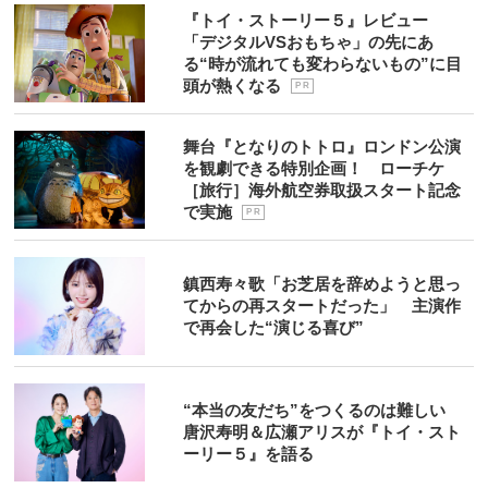
『トイ・ストーリー５』レビュー
「デジタルVSおもちゃ」の先にあ
る“時が流れても変わらないもの”に目
頭が熱くなる
P R
舞台『となりのトトロ』ロンドン公演
を観劇できる特別企画！ ローチケ
［旅行］海外航空券取扱スタート記念
で実施
P R
鎮西寿々歌「お芝居を辞めようと思っ
てからの再スタートだった」 主演作
で再会した“演じる喜び”
“本当の友だち”をつくるのは難しい
唐沢寿明＆広瀬アリスが『トイ・スト
ーリー５』を語る