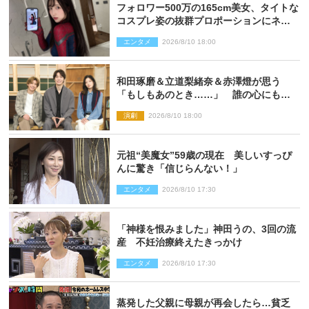
フォロワー500万の165cm美女、タイトな
コスプレ姿の抜群プロポーションにネッ
ト衝撃
エンタメ
2026/8/10 18:00
和田琢磨＆立道梨緒奈＆赤澤燈が思う
「もしもあのとき……」 誰の心にもあ
るもの描く舞台『回転する夜』に込める
演劇
2026/8/10 18:00
思い
元祖“美魔女”59歳の現在 美しいすっぴ
んに驚き「信じらんない！」
エンタメ
2026/8/10 17:30
「神様を恨みました」神田うの、3回の流
産 不妊治療終えたきっかけ
エンタメ
2026/8/10 17:30
蒸発した父親に母親が再会したら…貧乏