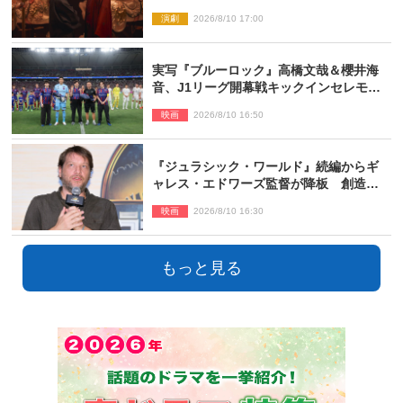
演劇
2026/8/10 17:00
実写『ブルーロック』高橋文哉＆櫻井海
音、J1リーグ開幕戦キックインセレモニ
ーに登場＆喜びの声到着
映画
2026/8/10 16:50
『ジュラシック・ワールド』続編からギ
ャレス・エドワーズ監督が降板 創造性
の違い
映画
2026/8/10 16:30
もっと見る