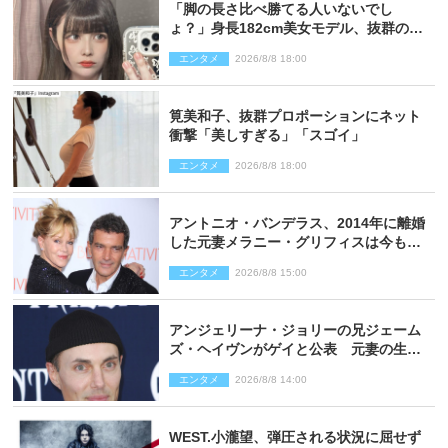
「脚の長さ比べ勝てる人いないでし
ょ？」身長182cm美女モデル、抜群のプ
ロポーションにネット衝撃
エンタメ
2026/8/8 18:00
筧美和子、抜群プロポーションにネット
衝撃「美しすぎる」「スゴイ」
エンタメ
2026/8/8 18:00
アントニオ・バンデラス、2014年に離婚
した元妻メラニー・グリフィスは今も
「親友の一人」
エンタメ
2026/8/8 15:00
アンジェリーナ・ジョリーの兄ジェーム
ズ・ヘイヴンがゲイと公表 元妻の生配
信で明らかに
エンタメ
2026/8/8 14:00
WEST.小瀧望、弾圧される状況に屈せず