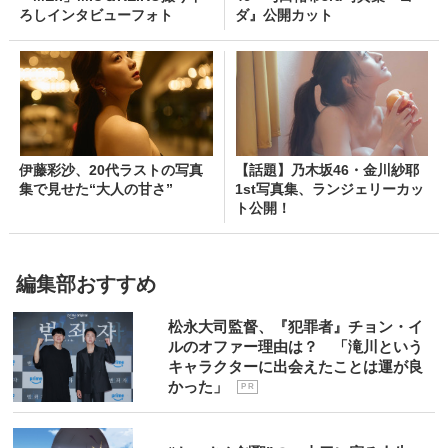
ろしインタビューフォト
ダ』公開カット
伊藤彩沙、20代ラストの写真
【話題】乃木坂46・金川紗耶
集で見せた“大人の甘さ”
1st写真集、ランジェリーカッ
ト公開！
編集部おすすめ
松永大司監督、『犯罪者』チョン・イ
ルのオファー理由は？ 「滝川という
キャラクターに出会えたことは運が良
かった」
P R