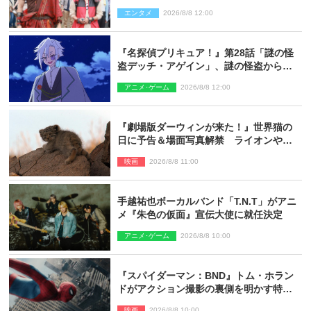
ギリコがハンターバトルを挑んできた！
エンタメ
2026/8/8 12:00
『名探偵プリキュア！』第28話「謎の怪
盗デッチ・アゲイン」、謎の怪盗から不
思議な予告状が届く
アニメ･ゲーム
2026/8/8 12:00
『劇場版ダーウィンが来た！』世界猫の
日に予告＆場面写真解禁 ライオンやマ
ヌルネコの赤ちゃんが大集合
映画
2026/8/8 11:00
手越祐也ボーカルバンド「T.N.T」がアニ
メ『朱色の仮面』宣伝大使に就任決定
アニメ･ゲーム
2026/8/8 10:00
『スパイダーマン：BND』トム・ホラン
ドがアクション撮影の裏側を明かす特別
映像解禁
映画
2026/8/8 10:00