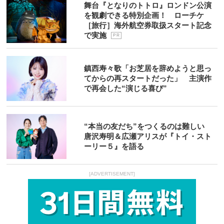
舞台『となりのトトロ』ロンドン公演
を観劇できる特別企画！ ローチケ
［旅行］海外航空券取扱スタート記念
で実施
P R
鎮西寿々歌「お芝居を辞めようと思っ
てからの再スタートだった」 主演作
で再会した“演じる喜び”
“本当の友だち”をつくるのは難しい
唐沢寿明＆広瀬アリスが『トイ・スト
ーリー５』を語る
[ADVERTISEMENT]