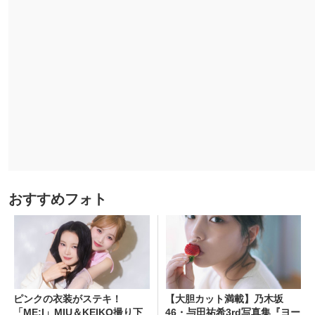
おすすめフォト
ピンクの衣装がステキ！
【大胆カット満載】乃木坂
「ME:I」MIU＆KEIKO撮り下
46・与田祐希3rd写真集『ヨー