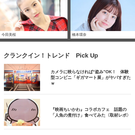
今田美桜
橋本環奈
クランクイン！トレンド Pick Up
カメラに映らなければ“盗み”OK！ 体験
型コンビニ「ギガマート展」がヤバすぎた
ｗ
『映画ちいかわ』コラボカフェ 話題の
「人魚の煮付け」食べてみた〈取材レポ〉