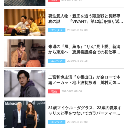
要注意人物・新庄を追う頭脳戦と長野専
務の謎――『VIVANT』第12話を振り返
る！
エンタメ
2026/8/8 09:00
来週の『風、薫る』“りん”見上愛、新潟
から東京へ 恵風看護婦会での初仕事に
向かう
エンタメ
2026/8/8 08:15
二宮和也主演『８番出口』が金ローで本
編ノーカット地上波初放送 川村元気監
督＆二宮コメント到着
映画
2026/8/8 08:00
81歳マイケル・ダグラス、23歳の愛娘キ
ャリスと手をつないでガラパーティーに
来場
エンタメ
2026/8/8 08:00