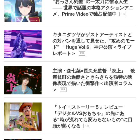
“おっさん剣聖”の一太刀に宿る人生
―― 世界で話題の本格アクションアニ
メ、Prime Videoで独占配信中
P R
キタニタツヤがゲストアーティストと
の対バンを通して見せた、“攻めのモー
ド” 「Hugs Vol.6」神戸公演＜ライブ
レポート＞
P R
主演・森七菜×長久允監督『炎上』 歌
舞伎町の過酷さときらきらを独特の映
像表現で描いた衝撃作＜出演者コラム
＞
P R
『トイ・ストーリー５』レビュー
「デジタルVSおもちゃ」の先にあ
る“時が流れても変わらないもの”に目
頭が熱くなる
P R