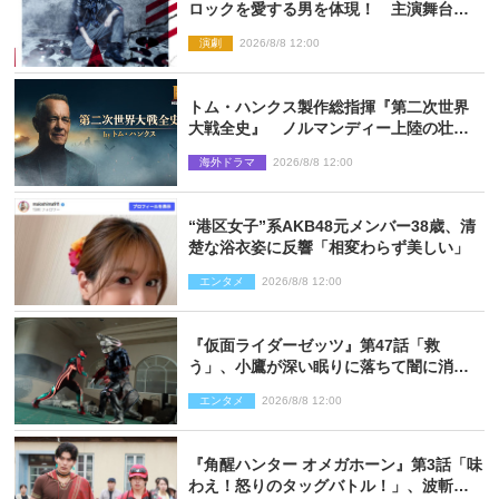
ロックを愛する男を体現！ 主演舞台
『ロックンロール』ビジュアル解禁
演劇
2026/8/8 12:00
トム・ハンクス製作総指揮『第二次世界
大戦全史』 ノルマンディー上陸の壮絶
な戦場を収めた特別映像解禁
海外ドラマ
2026/8/8 12:00
“港区女子”系AKB48元メンバー38歳、清
楚な浴衣姿に反響「相変わらず美しい」
エンタメ
2026/8/8 12:00
『仮面ライダーゼッツ』第47話「救
う」、小鷹が深い眠りに落ちて闇に消え
る…？
エンタメ
2026/8/8 12:00
『角醒ハンター オメガホーン』第3話「味
わえ！怒りのタッグバトル！」、波斬の