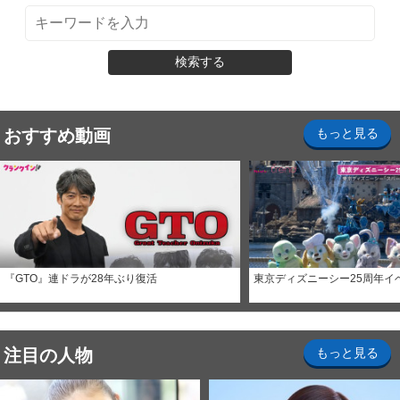
検索する
おすすめ動画
もっと見る
『GTO』連ドラが28年ぶり復活
東京ディズニーシー25周年イ
注目の人物
もっと見る