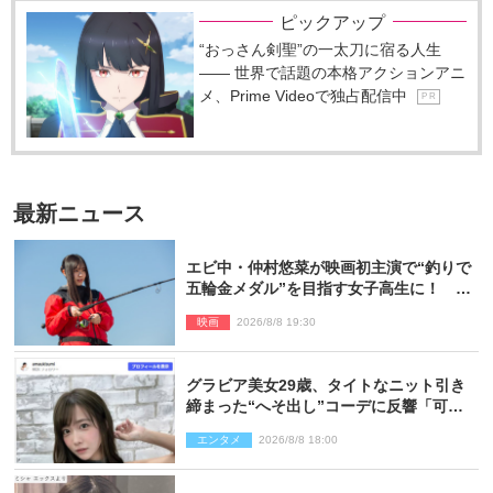
ピックアップ
“おっさん剣聖”の一太刀に宿る人生
―― 世界で話題の本格アクションアニ
メ、Prime Videoで独占配信中
P R
最新ニュース
エビ中・仲村悠菜が映画初主演で“釣りで
五輪金メダル”を目指す女子高生に！ 映
画『つりこまち』今秋公開
映画
2026/8/8 19:30
グラビア美女29歳、タイトなニット引き
締まった“へそ出し”コーデに反響「可愛
い過ぎる」
エンタメ
2026/8/8 18:00