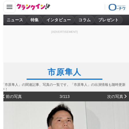
ニュース
特集
インタビュー
コラム
プレゼント
[ADVERTISEMENT]
市原隼人
「市原隼人」の関連記事、写真の一覧です。「市原隼人」の出演情報も随時更新
中！
前の写真
3/113
次の写真