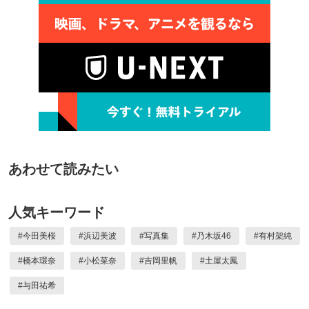
あわせて読みたい
人気キーワード
#
今田美桜
#
浜辺美波
#
写真集
#
乃木坂46
#
有村架純
#
橋本環奈
#
小松菜奈
#
吉岡里帆
#
土屋太鳳
#
与田祐希