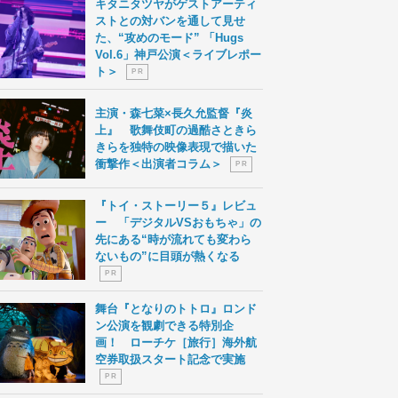
キタニタツヤがゲストアーティ
ストとの対バンを通して見せ
た、“攻めのモード” 「Hugs
Vol.6」神戸公演＜ライブレポー
ト＞
P R
主演・森七菜×長久允監督『炎
上』 歌舞伎町の過酷さときら
きらを独特の映像表現で描いた
衝撃作＜出演者コラム＞
P R
『トイ・ストーリー５』レビュ
ー 「デジタルVSおもちゃ」の
先にある“時が流れても変わら
ないもの”に目頭が熱くなる
P R
舞台『となりのトトロ』ロンド
ン公演を観劇できる特別企
画！ ローチケ［旅行］海外航
空券取扱スタート記念で実施
P R