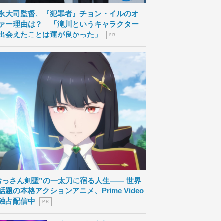
永大司監督、『犯罪者』チョン・イルのオ
ァー理由は？ 「滝川というキャラクター
出会えたことは運が良かった」
P R
おっさん剣聖”の一太刀に宿る人生―― 世界
話題の本格アクションアニメ、Prime Video
独占配信中
P R