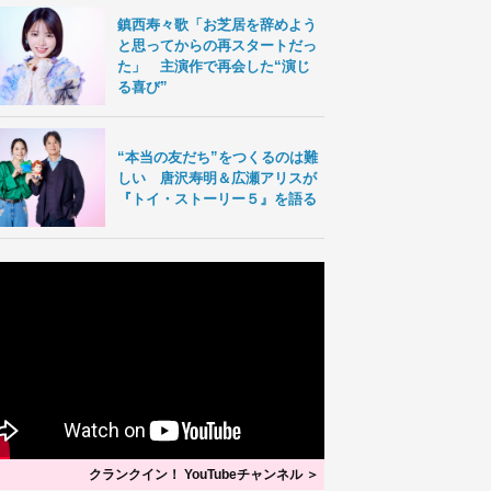
鎮西寿々歌「お芝居を辞めよう
と思ってからの再スタートだっ
た」 主演作で再会した“演じ
る喜び”
“本当の友だち”をつくるのは難
しい 唐沢寿明＆広瀬アリスが
『トイ・ストーリー５』を語る
クランクイン！ YouTubeチャンネル ＞