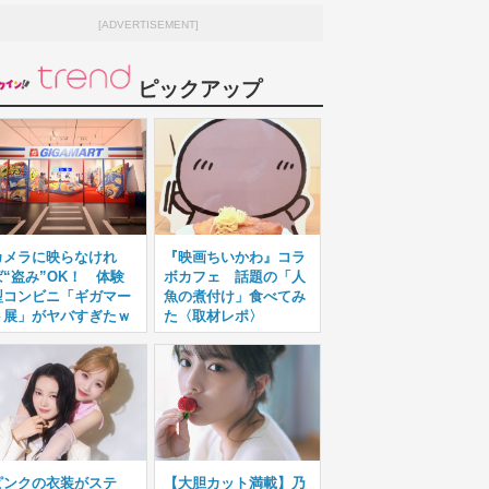
[ADVERTISEMENT]
ピックアップ
カメラに映らなけれ
『映画ちいかわ』コラ
ば“盗み”OK！ 体験
ボカフェ 話題の「人
型コンビニ「ギガマー
魚の煮付け」食べてみ
ト展」がヤバすぎたｗ
た〈取材レポ〉
ピンクの衣装がステ
【大胆カット満載】乃