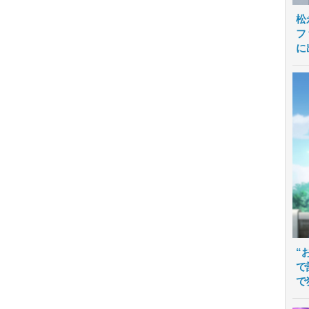
松
フ
に
“
で
で