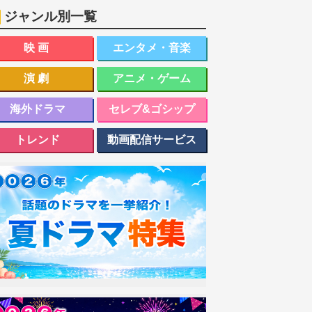
ジャンル別一覧
映画
エンタメ・音楽
演劇
アニメ・ゲーム
海外ドラマ
セレブ&ゴシップ
トレンド
動画配信サービス