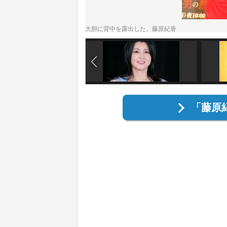
大胆に背中を露出した、藤原紀香
「藤原