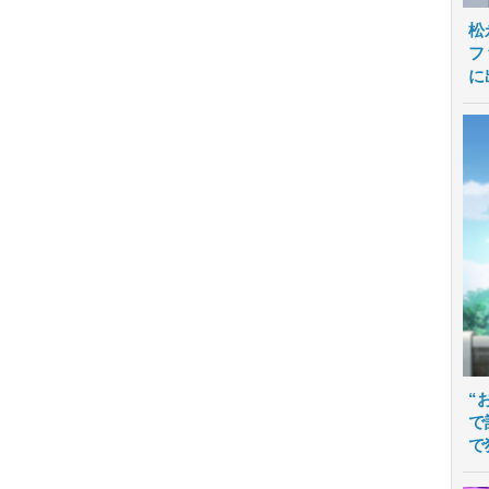
松
フ
に
“
で
で