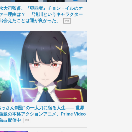
永大司監督、『犯罪者』チョン・イルのオ
ァー理由は？ 「滝川というキャラクター
出会えたことは運が良かった」
P R
おっさん剣聖”の一太刀に宿る人生―― 世界
話題の本格アクションアニメ、Prime Video
独占配信中
P R