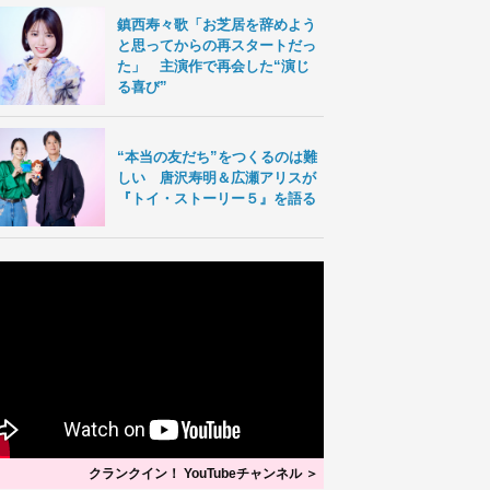
鎮西寿々歌「お芝居を辞めよう
と思ってからの再スタートだっ
た」 主演作で再会した“演じ
る喜び”
“本当の友だち”をつくるのは難
しい 唐沢寿明＆広瀬アリスが
『トイ・ストーリー５』を語る
クランクイン！ YouTubeチャンネル ＞