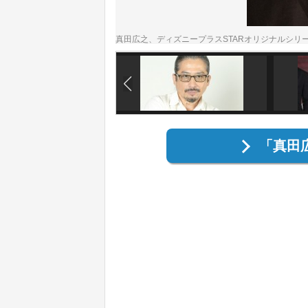
真田広之、ディズニープラスSTARオリジナルシリ
「真田