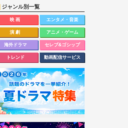
ジャンル別一覧
映画
エンタメ・音楽
演劇
アニメ・ゲーム
海外ドラマ
セレブ&ゴシップ
トレンド
動画配信サービス