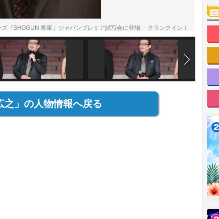
ーズ『SHOGUN 将軍』ジャパンプレミア試写会に登場 クランクイン！
広之」の人物情報へ戻る