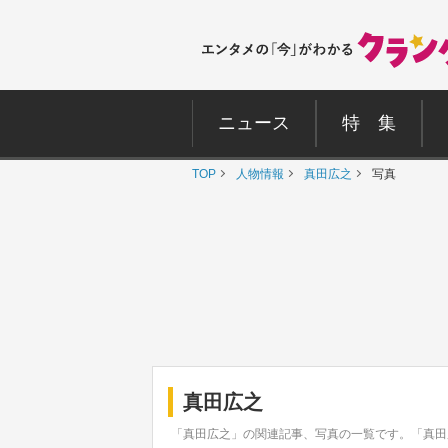
ニュース
特 集
TOP
人物情報
真田広之
写真
真田広之
「真田広之」の関連記事、写真の一覧です。「真田