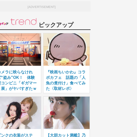
[ADVERTISEMENT]
ピックアップ
カメラに映らなけれ
『映画ちいかわ』コラ
ば“盗み”OK！ 体験
ボカフェ 話題の「人
型コンビニ「ギガマー
魚の煮付け」食べてみ
ト展」がヤバすぎたｗ
た〈取材レポ〉
ピンクの衣装がステ
【大胆カット満載】乃