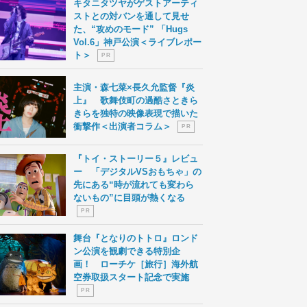
キタニタツヤがゲストアーティ
ストとの対バンを通して見せ
た、“攻めのモード” 「Hugs
Vol.6」神戸公演＜ライブレポー
ト＞
P R
主演・森七菜×長久允監督『炎
上』 歌舞伎町の過酷さときら
きらを独特の映像表現で描いた
衝撃作＜出演者コラム＞
P R
『トイ・ストーリー５』レビュ
ー 「デジタルVSおもちゃ」の
先にある“時が流れても変わら
ないもの”に目頭が熱くなる
P R
舞台『となりのトトロ』ロンド
ン公演を観劇できる特別企
画！ ローチケ［旅行］海外航
空券取扱スタート記念で実施
P R