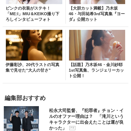
ピンクの衣装がステキ！
【大胆カット満載】乃木坂
「ME:I」MIU＆KEIKO撮り下
46・与田祐希3rd写真集『ヨー
ろしインタビューフォト
ダ』公開カット
伊藤彩沙、20代ラストの写真
【話題】乃木坂46・金川紗耶
集で見せた“大人の甘さ”
1st写真集、ランジェリーカッ
ト公開！
編集部おすすめ
松永大司監督、『犯罪者』チョン・イ
ルのオファー理由は？ 「滝川という
キャラクターに出会えたことは運が良
かった」
P R