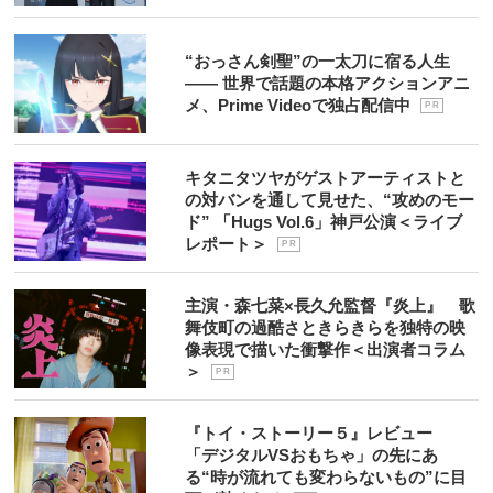
“おっさん剣聖”の一太刀に宿る人生
―― 世界で話題の本格アクションアニ
メ、Prime Videoで独占配信中
P R
キタニタツヤがゲストアーティストと
の対バンを通して見せた、“攻めのモー
ド” 「Hugs Vol.6」神戸公演＜ライブ
レポート＞
P R
主演・森七菜×長久允監督『炎上』 歌
舞伎町の過酷さときらきらを独特の映
像表現で描いた衝撃作＜出演者コラム
＞
P R
『トイ・ストーリー５』レビュー
「デジタルVSおもちゃ」の先にあ
る“時が流れても変わらないもの”に目