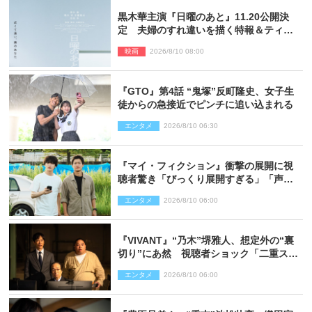
黒木華主演『日曜のあと』11.20公開決
定 夫婦のすれ違いを描く特報＆ティザ
ービジュアル解禁
映画
2026/8/10 08:00
『GTO』第4話 “鬼塚”反町隆史、女子生
徒からの急接近でピンチに追い込まれる
エンタメ
2026/8/10 06:30
『マイ・フィクション』衝撃の展開に視
聴者驚き「びっくり展開すぎる」「声出
た」（ネタバレあり）
エンタメ
2026/8/10 06:00
『VIVANT』“乃木”堺雅人、想定外の“裏
切り”にあ然 視聴者ショック「二重スパ
イであって」の声も（ネタバレあり）
エンタメ
2026/8/10 06:00