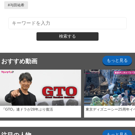
#
与田祐希
検索する
おすすめ動画
もっと見る
『GTO』連ドラが28年ぶり復活
東京ディズニーシー25周年イ
もっと見る