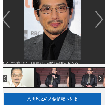
米SFスリラーの新ドラマ『Helix（原題）』に出演する真田広之 (C) AFLO
真田広之の人物情報へ戻る