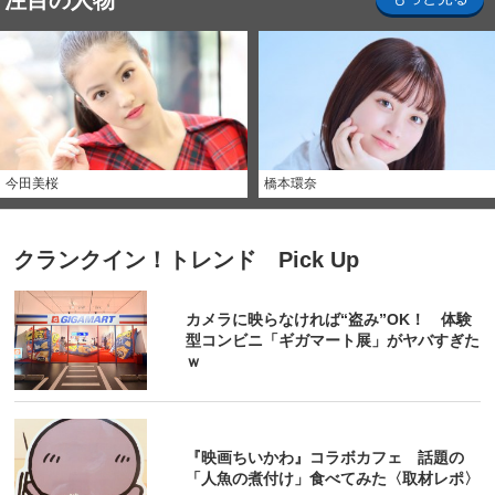
注目の人物
今田美桜
橋本環奈
クランクイン！トレンド Pick Up
カメラに映らなければ“盗み”OK！ 体験
型コンビニ「ギガマート展」がヤバすぎた
ｗ
『映画ちいかわ』コラボカフェ 話題の
「人魚の煮付け」食べてみた〈取材レポ〉