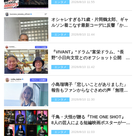
エンタメ
2026/8/10 11:55
オシャレすぎる71歳・片岡鶴太郎、ギャ
ルソン着こなす最新コーデに反響「かっ
こいい」
エンタメ
2026/8/10 11:44
『VIVANT』“ドラム”富栄ドラム、“長
野”小日向文世とのオフショット公開
「たくさん褒めていただいた」と感謝
エンタメ
2026/8/10 11:42
小島瑠璃子「悲しいことがありました」
報告もファンからなぐさめの声「無理し
ないように！」
エンタメ
2026/8/10 11:30
千鳥・大悟が贈る『THE ONE SHOT』
8人の芸人による短編映画ポスターが一挙
公開
エンタメ
2026/8/10 11:03