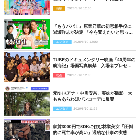
演劇
2026/8/10 12:00
『もうパパ！』原菜乃華の初恋相手役に
岩瀬洋志が決定 「今を変えたいと思って
いる人の背中を押してくれる」作品
エンタメ
2026/8/10 12:00
TUBEのドキュメンタリー映画『40周年の
航海記』場面写真解禁 入場者プレゼン
トも決定
映画
2026/8/10 12:00
元NHKアナ・中川安奈、実妹が撮影 太
ももあらわ短パンコーデに反響
エンタメ
2026/8/10 11:57
家賃3000円で8DKに住む林業美女「圧倒
的に死亡率が高い」過酷な仕事の実態