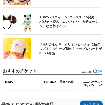
TDR“ハロウィーン”グッズ9．15発売！
パジャマ姿の「ぬいバ」や「カチューシ
ャ」など勢ぞろい
『ちいかわ』×「オリオンビール」に新グ
ッズ！ シリーズ初のキャップ＆ハットが
8．21発売
おすすめチケット
MISIA
FortuneX ～王者への道～
ユニバーサル・
ジャパン「ハロ
ホラー・ナイト 
ナイト～パス」
最新＆おすすめ 配信作品
もっと見る