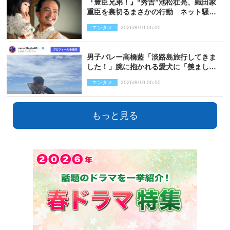
『豊臣兄弟！』“秀吉”池松壮亮、織田家
重臣を裏切るまさかの行動 ネット騒然
「これは汚い！」「腹黒」（ネタバレあ
エンタメ
2026/8/10 06:00
り）
男子バレー高橋藍「淡路島旅行してきま
した！」腕に抱かれる愛犬に「羨まし
い」の声
エンタメ
2026/8/10 06:00
もっと見る