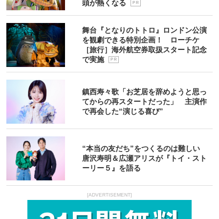
頭が熱くなる
P R
舞台『となりのトトロ』ロンドン公演
を観劇できる特別企画！ ローチケ
［旅行］海外航空券取扱スタート記念
で実施
P R
鎮西寿々歌「お芝居を辞めようと思っ
てからの再スタートだった」 主演作
で再会した“演じる喜び”
“本当の友だち”をつくるのは難しい
唐沢寿明＆広瀬アリスが『トイ・スト
ーリー５』を語る
[ADVERTISEMENT]