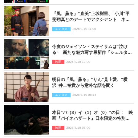
『風、薫る』“直美”上坂樹里、“小川”甲
斐翔真とのデートでアクシデント ネッ
ト心配「何かのフラグ？」「嫌な予感」
エンタメ
2026/8/10 11:00
今度のジェイソン・ステイサムは“泣け
る” 新たな魅力写す最新作『シェルタ
ー』場面写真解禁
映画
2026/8/10 10:00
明日の『風、薫る』“りん”見上愛、“横
沢”井上祐貴から意外な話を聞く
エンタメ
2026/8/10 08:15
本日“バ（8）イ（1）オ（0）”の日！ 映
画『バイオハザード』日本限定の特別予
告が解禁
映画
2026/8/10 08:00