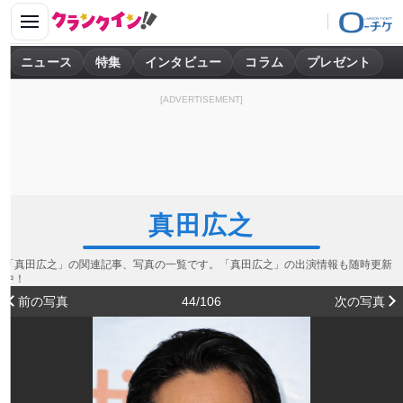
ニュース
特集
インタビュー
コラム
プレゼント
[ADVERTISEMENT]
真田広之
「真田広之」の関連記事、写真の一覧です。「真田広之」の出演情報も随時更新
中！
前の写真
44/106
次の写真