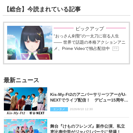
【総合】今読まれている記事
ピックアップ
“おっさん剣聖”の一太刀に宿る人生
―― 世界で話題の本格アクションアニ
メ、Prime Videoで独占配信中
P R
最新ニュース
Kis‐My‐Ft2のアニバーサリーツアーがU‐
NEXTでライブ配信！ デビュー15周年の
記念日に開催される特別な公演
エンタメ
2026/8/10 12:30
舞台『けものフレンズ』新作公演、私立
恵比寿中学がジャパリパークに登場！