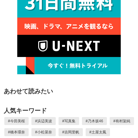
あわせて読みたい
人気キーワード
#
今田美桜
#
浜辺美波
#
写真集
#
乃木坂46
#
有村架純
#
橋本環奈
#
小松菜奈
#
吉岡里帆
#
土屋太鳳