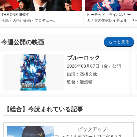
THE ONE SHOT
ヒーテッド・ライバルリー
千鳥・大悟が企画・プロデュー…
カナダの作家レイチェル・リ
今週公開の映画
もっと見る
ブルーロック
2026年08月07日（金）公開
出演：高橋文哉
監督：瀧悠輔
【総合】今読まれている記事
ピックアップ
“おっさん剣聖”の一太刀に宿る人生