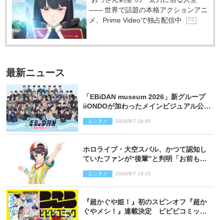
―― 世界で話題の本格アクションアニ
メ、Prime Videoで独占配信中
P R
最新ニュース
「EBiDAN museum 2026」新グループ
iiONDOが加わったメインビジュアル公
開！ 開催記念グッズラインナップも
エンタメ
2026/8/7 18:50
ホロライブ・大空スバル、かつて認知し
ていたファンが“後輩”と判明「お前もし
かしてあのときの？」
エンタメ
2026/8/7 18:15
『超かぐや姫！』初のスピンオフ『超か
ぐやメシ！』連載決定 ビビビコミック