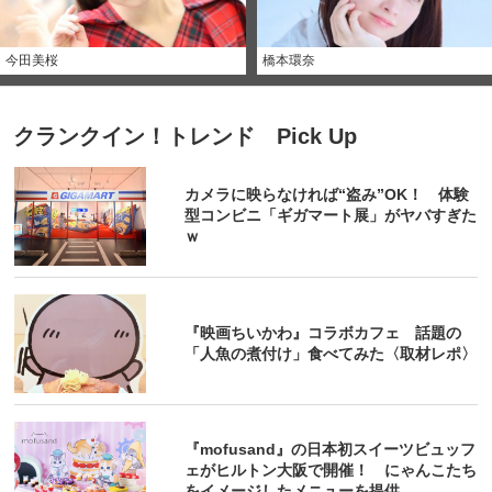
今田美桜
橋本環奈
クランクイン！トレンド Pick Up
カメラに映らなければ“盗み”OK！ 体験
型コンビニ「ギガマート展」がヤバすぎた
ｗ
『映画ちいかわ』コラボカフェ 話題の
「人魚の煮付け」食べてみた〈取材レポ〉
『mofusand』の日本初スイーツビュッフ
ェがヒルトン大阪で開催！ にゃんこたち
をイメージしたメニューを提供