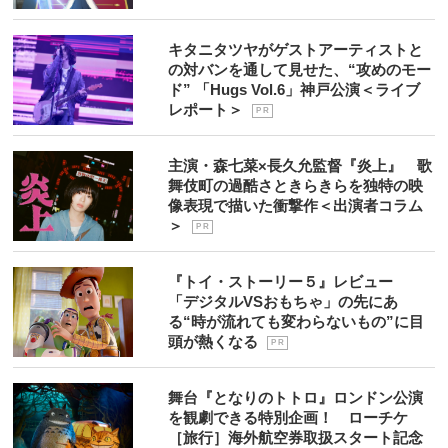
キタニタツヤがゲストアーティストと
の対バンを通して見せた、“攻めのモー
ド” 「Hugs Vol.6」神戸公演＜ライブ
レポート＞
P R
主演・森七菜×長久允監督『炎上』 歌
舞伎町の過酷さときらきらを独特の映
像表現で描いた衝撃作＜出演者コラム
＞
P R
『トイ・ストーリー５』レビュー
「デジタルVSおもちゃ」の先にあ
る“時が流れても変わらないもの”に目
頭が熱くなる
P R
舞台『となりのトトロ』ロンドン公演
を観劇できる特別企画！ ローチケ
［旅行］海外航空券取扱スタート記念