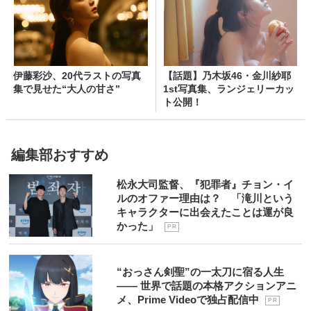
伊藤彩沙、20代ラストの写真
【話題】乃木坂46・金川紗耶
集で見せた“大人の甘さ”
1st写真集、ランジェリーカッ
ト公開！
編集部おすすめ
松永大司監督、『犯罪者』チョン・イ
ルのオファー理由は？ 「滝川という
キャラクターに出会えたことは運が良
かった」
P R
“おっさん剣聖”の一太刀に宿る人生
―― 世界で話題の本格アクションアニ
メ、Prime Videoで独占配信中
P R