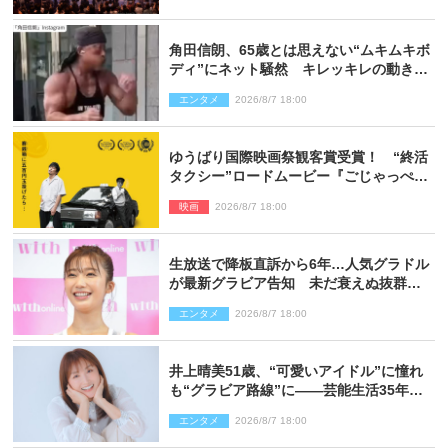
角田信朗、65歳とは思えない“ムキムキボ
ディ”にネット騒然 キレッキレの動きを
披露
エンタメ
2026/8/7 18:00
ゆうばり国際映画祭観客賞受賞！ “終活
タクシー”ロードムービー『ごじゃっぺタ
クシー』10月公開＆予告解禁
映画
2026/8/7 18:00
生放送で降板直訴から6年…人気グラドル
が最新グラビア告知 未だ衰えぬ抜群ス
タイルに反響
エンタメ
2026/8/7 18:00
井上晴美51歳、“可愛いアイドル”に憧れ
も“グラビア路線”に――芸能生活35年を
赤裸々に語る 27年ぶりに写真集発売
エンタメ
2026/8/7 18:00