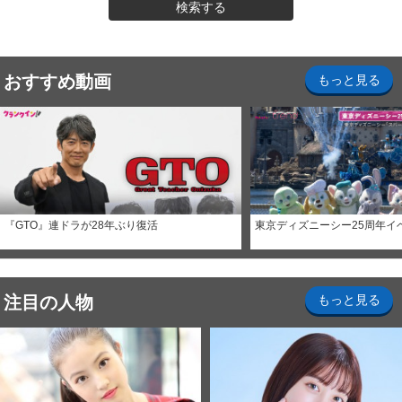
検索する
おすすめ動画
もっと見る
『GTO』連ドラが28年ぶり復活
東京ディズニーシー25周年イ
注目の人物
もっと見る