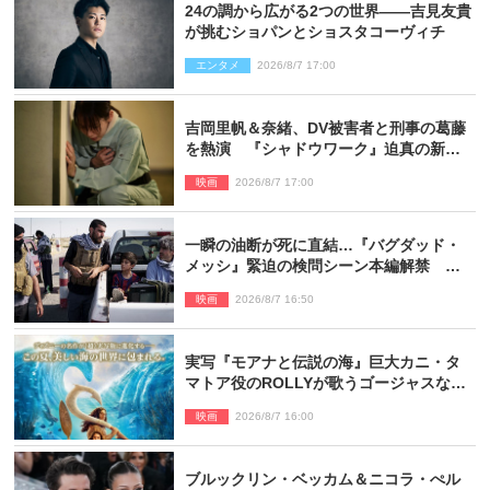
24の調から広がる2つの世界――吉見友貴
が挑むショパンとショスタコーヴィチ
エンタメ
2026/8/7 17:00
吉岡里帆＆奈緒、DV被害者と刑事の葛藤
を熱演 『シャドウワーク』迫真の新場
面写真公開
映画
2026/8/7 17:00
一瞬の油断が死に直結…『バグダッド・
メッシ』緊迫の検問シーン本編解禁 監
督メッセージも到着
映画
2026/8/7 16:50
実写『モアナと伝説の海』巨大カニ・タ
マトア役のROLLYが歌うゴージャスな劇
中歌「シャイニー」本編映像解禁
映画
2026/8/7 16:00
ブルックリン・ベッカム＆ニコラ・ぺル