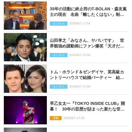
35年の活動に終止符のT-BOLAN・森友嵐
士の現在 名曲「離したくはない」制作
秘話も
エンタメ
2026/8/7 17:54
山田孝之「みなさん、ヤバいです」 世
界観強め謎動画にファン爆笑「天才だ
わ」
エンタメ
2026/8/7 17:00
トム・ホランド＆ゼンデイヤ、英高級カ
ントリーハウスで結婚パーティー 結婚
指輪を身に着けたトムも初キャッチ
エンタメ
2026/8/7 17:00
早乙女太一『TOKYO INSIDE CLUB』開
幕！ 30年の芸歴が詰まった新たな世界
観
演劇
2026/8/7 17:00