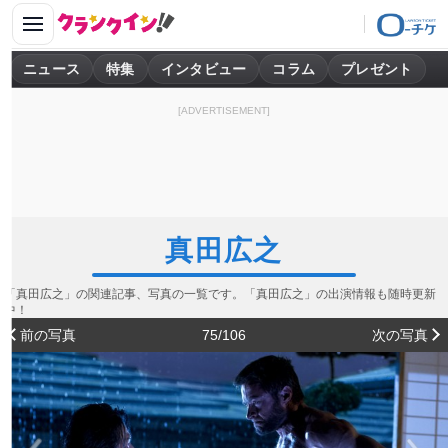
ニュース
特集
インタビュー
コラム
プレゼント
[ADVERTISEMENT]
真田広之
「真田広之」の関連記事、写真の一覧です。「真田広之」の出演情報も随時更新
中！
前の写真
75/106
次の写真