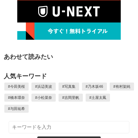
あわせて読みたい
人気キーワード
#
今田美桜
#
浜辺美波
#
写真集
#
乃木坂46
#
有村架純
#
橋本環奈
#
小松菜奈
#
吉岡里帆
#
土屋太鳳
#
与田祐希