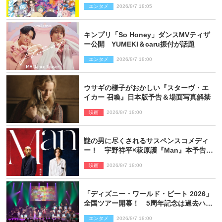
創刊で31作品一挙公開
エンタメ
2026/8/7 18:05
キンプリ「So Honey」ダンスMVティザ
ー公開 YUMEKI＆caru振付が話題
エンタメ
2026/8/7 18:00
ウサギの様子がおかしい『スターヴ・エ
イカー 召喚』日本版予告＆場面写真解禁
映画
2026/8/7 18:00
謎の男に尽くされるサスペンスコメディ
ー！ 宇野祥平×萩原護『Man』本予告＆
新ビジュアル解禁
映画
2026/8/7 18:00
「ディズニー・ワールド・ビート 2026」
全国ツアー開幕！ 5周年記念は過去ハイ
ライト＆クルーズ旅を大満喫！【潜入レ
エンタメ
2026/8/7 18:00
ポート】