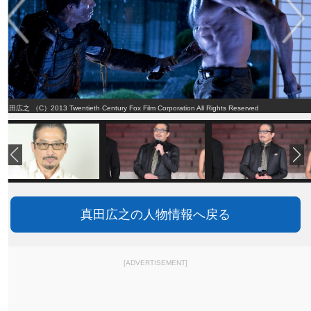
真田広之 （C）2013 Twentieth Century Fox Film Corporation All Rights Reserved
真田広之の人物情報へ戻る
[ADVERTISEMENT]