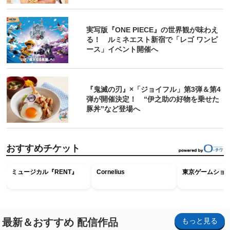
実写版『ONE PIECE』の世界観が味わえ
る！ ルミネエスト新宿で「レゴ ワンピ
ース」イベント開催へ
『鬼滅の刃』×「ジョイフル」第3弾＆第4
弾が開催決定！ “伊之助の好物を乗せた
豚丼”など登場へ
おすすめチケット
ミュージカル『RENT』
Cornelius
東京ゲームショウ2
最新＆おすすめ 配信作品
もっと見る