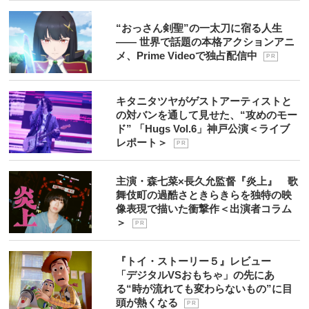
“おっさん剣聖”の一太刀に宿る人生
―― 世界で話題の本格アクションアニ
メ、Prime Videoで独占配信中
P R
キタニタツヤがゲストアーティストと
の対バンを通して見せた、“攻めのモー
ド” 「Hugs Vol.6」神戸公演＜ライブ
レポート＞
P R
主演・森七菜×長久允監督『炎上』 歌
舞伎町の過酷さときらきらを独特の映
像表現で描いた衝撃作＜出演者コラム
＞
P R
『トイ・ストーリー５』レビュー
「デジタルVSおもちゃ」の先にあ
る“時が流れても変わらないもの”に目
頭が熱くなる
P R