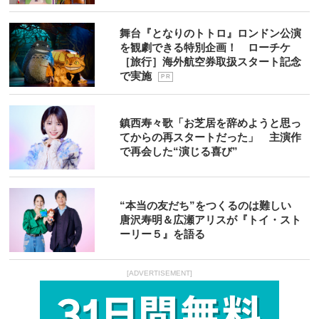
舞台『となりのトトロ』ロンドン公演
を観劇できる特別企画！ ローチケ
［旅行］海外航空券取扱スタート記念
で実施
P R
鎮西寿々歌「お芝居を辞めようと思っ
てからの再スタートだった」 主演作
で再会した“演じる喜び”
“本当の友だち”をつくるのは難しい
唐沢寿明＆広瀬アリスが『トイ・スト
ーリー５』を語る
[ADVERTISEMENT]