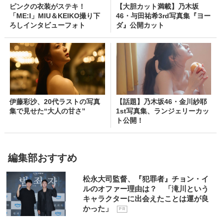
ピンクの衣装がステキ！
【大胆カット満載】乃木坂
「ME:I」MIU＆KEIKO撮り下
46・与田祐希3rd写真集『ヨー
ろしインタビューフォト
ダ』公開カット
伊藤彩沙、20代ラストの写真
【話題】乃木坂46・金川紗耶
集で見せた“大人の甘さ”
1st写真集、ランジェリーカッ
ト公開！
編集部おすすめ
松永大司監督、『犯罪者』チョン・イ
ルのオファー理由は？ 「滝川という
キャラクターに出会えたことは運が良
かった」
P R