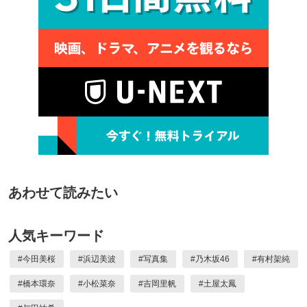
あわせて読みたい
人気キーワード
#
今田美桜
#
浜辺美波
#
写真集
#
乃木坂46
#
有村架純
#
橋本環奈
#
小松菜奈
#
吉岡里帆
#
土屋太鳳