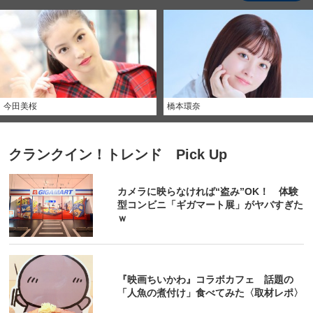
今田美桜
橋本環奈
クランクイン！トレンド Pick Up
カメラに映らなければ“盗み”OK！ 体験
型コンビニ「ギガマート展」がヤバすぎた
ｗ
『映画ちいかわ』コラボカフェ 話題の
「人魚の煮付け」食べてみた〈取材レポ〉