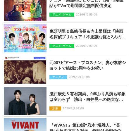
アニメ『薬屋のひとりごと』1期・2期全
話がTVerで期間限定無料配信決定
アニメ･ゲーム
2026/8/9 09:00
鬼頭明里＆島崎信長＆内山昂輝は『映画
名探偵プリキュア！不思議な庭と2人の秘
密』ゲスト声優に決定
アニメ･ゲーム
2026/8/9 09:00
元007ピアース・ブロスナン、妻が素敵シ
ョットで結婚25周年をお祝い
エンタメ
2026/8/9 08:00
瀬戸康史＆有村架純、9年ぶり共演も印象
は変わらず 演出・白井晃への絶大なる
信頼を胸に舞台『キュー』に挑む
演劇
2026/8/9 07:00
『VIVANT』第13話“乃木”堺雅人、“長
野”小日向文世と対面 物語は予想外の展