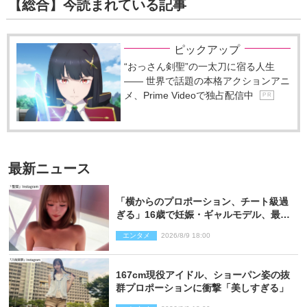
【総合】今読まれている記事
ピックアップ
“おっさん剣聖”の一太刀に宿る人生
―― 世界で話題の本格アクションアニ
メ、Prime Videoで独占配信中
P R
最新ニュース
「横からのプロポーション、チート級過
ぎる」16歳で妊娠・ギャルモデル、最新
投稿にネット衝撃「美しすぎる」
エンタメ
2026/8/9 18:00
167cm現役アイドル、ショーパン姿の抜
群プロポーションに衝撃「美しすぎる」