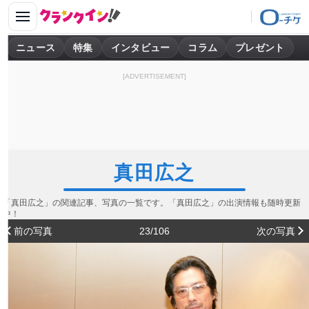
ニュース
特集
インタビュー
コラム
プレゼント
[ADVERTISEMENT]
真田広之
「真田広之」の関連記事、写真の一覧です。「真田広之」の出演情報も随時更新
中！
前の写真
23/106
次の写真