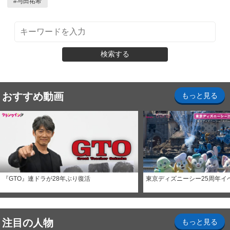
#
与田祐希
検索する
おすすめ動画
もっと見る
『GTO』連ドラが28年ぶり復活
東京ディズニーシー25周年イ
注目の人物
もっと見る