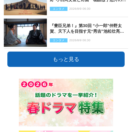
開へ
エンタメ
2026/8/9 06:30
『豊臣兄弟！』第30回 “小一郎”仲野太
賀、天下人を目指す兄“秀吉”池松壮亮
と“清須会議”へ
エンタメ
2026/8/9 06:30
もっと見る