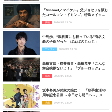
『Michael／マイケル』父ジョセフを演じ
たコールマン・ドミンゴ、特殊メイクに2
時間半かかっていた
映画
2026/8/9 15:00
中島歩、“教科書にも載っている”有名文
豪の子孫だった「ばぁばのじぃじ」
エンタメ
2026/8/9 13:00
高橋文哉・櫻井海音・高橋恭平「こんな
舞台挨拶ないよ！」『ブルーロック』自
由すぎるイベントレポート
映画
2026/8/9 12:05
坂本冬美が武家の娘に！ 『歌手生活40
周年記念公演 ～今日から明日へ～』メイ
ンビジュアル公開
演劇
2026/8/9 12:00