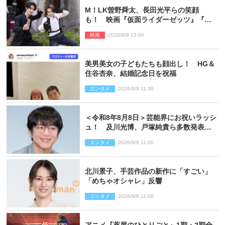
M！LK曽野舜太、長田光平らの笑顔
も！ 映画『仮面ライダーゼッツ』『超
宇宙刑事ギャバン インフィニティ』オフ
映画
2026/8/9 12:00
ショット到着
美男美女の子どもたちも顔出し！ HG＆
住谷杏奈、結婚記念日を祝福
エンタメ
2026/8/9 11:30
＜令和8年8月8日＞芸能界にお祝いラッシ
ュ！ 及川光博、戸塚純貴ら多数発表結
婚
エンタメ
2026/8/9 11:00
北川景子、手芸作品の新作に「すごい」
「めちゃオシャレ」反響
エンタメ
2026/8/9 11:00