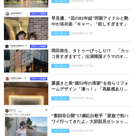
エンタメ
2026/8/9 18:00
早見優、“花の82年組”同期アイドルと艶
やか浴衣姿「キャー」「眩しすぎます」
エンタメ
2026/8/9 17:30
岡田将生、タトゥーびっしり!? 「カッ
コ良すぎますて」出演韓国ドラマのオフ
ショ多数公開
エンタメ
2026/8/9 17:00
重盛さと美“築53年の実家”を自らリフォ
ームデザイン「凄っ！」「高級感ありま
くり」
エンタメ
2026/8/9 16:30
“素顔非公開”17歳紅白歌手「家族で初ハ
ワイ行ってきたよ」大胆肌見せショット
公開
エンタメ
2026/8/9 15:30