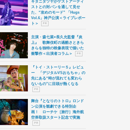
キタニタツヤがゲストアーティ
ストとの対バンを通して見せ
た、“攻めのモード” 「Hugs
Vol.6」神戸公演＜ライブレポー
ト＞
P R
主演・森七菜×長久允監督『炎
上』 歌舞伎町の過酷さときら
きらを独特の映像表現で描いた
衝撃作＜出演者コラム＞
P R
『トイ・ストーリー５』レビュ
ー 「デジタルVSおもちゃ」の
先にある“時が流れても変わら
ないもの”に目頭が熱くなる
P R
舞台『となりのトトロ』ロンド
ン公演を観劇できる特別企
画！ ローチケ［旅行］海外航
空券取扱スタート記念で実施
P R