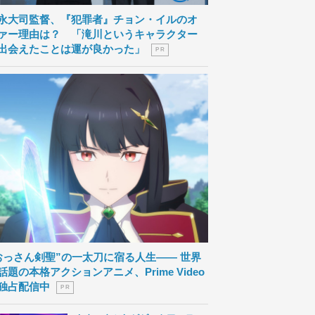
永大司監督、『犯罪者』チョン・イルのオ
ァー理由は？ 「滝川というキャラクター
出会えたことは運が良かった」
P R
おっさん剣聖”の一太刀に宿る人生―― 世界
話題の本格アクションアニメ、Prime Video
独占配信中
P R