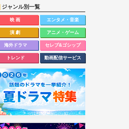
ジャンル別一覧
映画
エンタメ・音楽
演劇
アニメ・ゲーム
海外ドラマ
セレブ&ゴシップ
トレンド
動画配信サービス