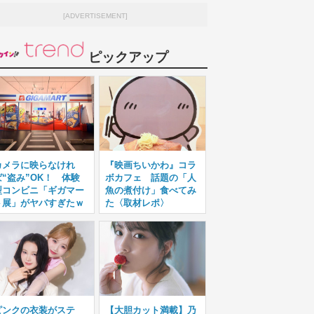
[ADVERTISEMENT]
ピックアップ
カメラに映らなけれ
『映画ちいかわ』コラ
ば“盗み”OK！ 体験
ボカフェ 話題の「人
型コンビニ「ギガマー
魚の煮付け」食べてみ
ト展」がヤバすぎたｗ
た〈取材レポ〉
ピンクの衣装がステ
【大胆カット満載】乃