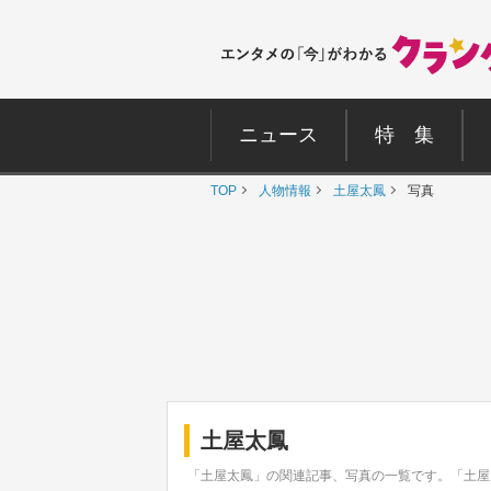
ニュース
特 集
TOP
人物情報
土屋太鳳
写真
土屋太鳳
「土屋太鳳」の関連記事、写真の一覧です。「土屋