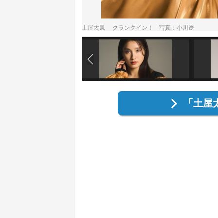
土屋太鳳 クランクイン！ 写真：小川遼
「土屋