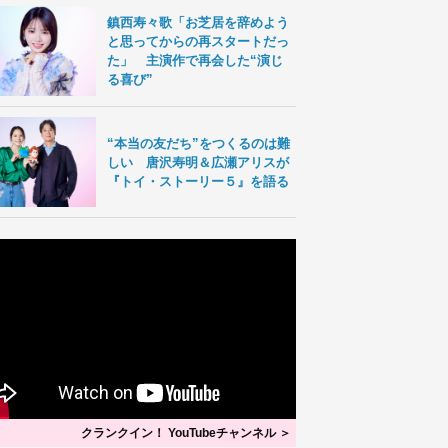
鎮西寿々歌「お芝居を辞めよう
と思ってからの再スタートだっ
た」 主演作で再会した“演じ
る喜び”
“本当の友だち”をつくるのは難
しい 唐沢寿明＆広瀬アリスが
『トイ・ストーリー５』を語る
クランクイン！ YouTubeチャンネル ＞