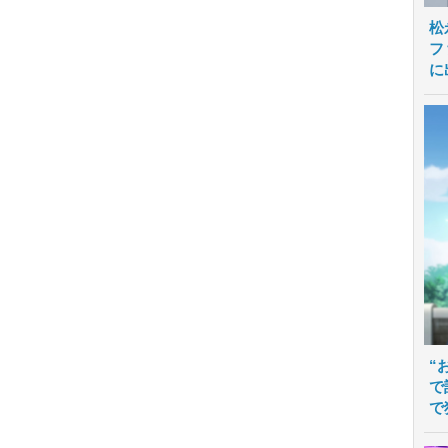
松
フ
に
“
で
で