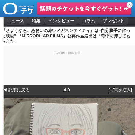
✕
ニュース
特集
インタビュー
コラム
プレゼント
『さようなら、あおいの赤いメガネンティティ』は“自分勝手に作っ
た映画” 『MIRRORLIAR FILMS』公募作品選出は「背中を押しても
らえた」
[ADVERTISEMENT]
◀ 記事に戻る
4/9
[写真を拡大]