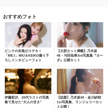
おすすめフォト
ピンクの衣装がステキ！
【大胆カット満載】乃木坂
「ME:I」MIU＆KEIKO撮り下
46・与田祐希3rd写真集『ヨー
ろしインタビューフォト
ダ』公開カット
伊藤彩沙、20代ラストの写真
【話題】乃木坂46・金川紗耶
集で見せた“大人の甘さ”
1st写真集、ランジェリーカッ
ト公開！