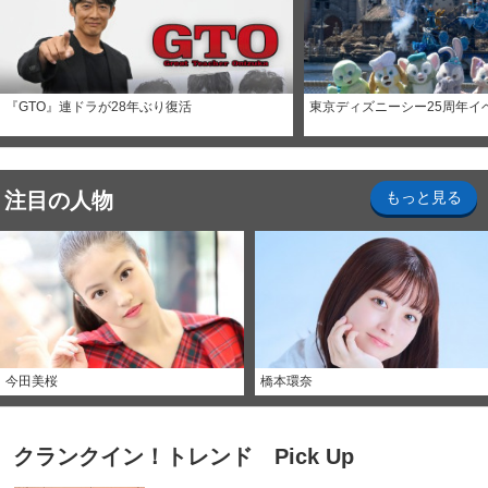
『GTO』連ドラが28年ぶり復活
東京ディズニーシー25周年イ
注目の人物
もっと見る
今田美桜
橋本環奈
クランクイン！トレンド Pick Up