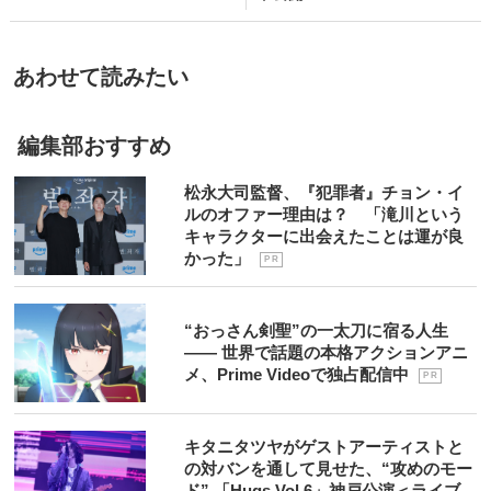
あわせて読みたい
編集部おすすめ
松永大司監督、『犯罪者』チョン・イ
ルのオファー理由は？ 「滝川という
キャラクターに出会えたことは運が良
かった」
P R
“おっさん剣聖”の一太刀に宿る人生
―― 世界で話題の本格アクションアニ
メ、Prime Videoで独占配信中
P R
キタニタツヤがゲストアーティストと
の対バンを通して見せた、“攻めのモー
ド” 「Hugs Vol.6」神戸公演＜ライブ