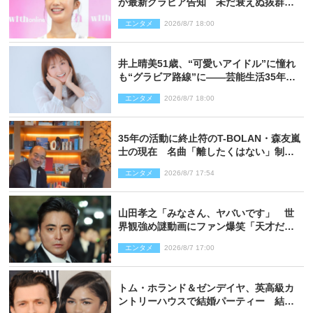
が最新グラビア告知 未だ衰えぬ抜群ス
タイルに反響
エンタメ
2026/8/7 18:00
井上晴美51歳、“可愛いアイドル”に憧れ
も“グラビア路線”に――芸能生活35年を
赤裸々に語る 27年ぶりに写真集発売
エンタメ
2026/8/7 18:00
35年の活動に終止符のT-BOLAN・森友嵐
士の現在 名曲「離したくはない」制作
秘話も
エンタメ
2026/8/7 17:54
山田孝之「みなさん、ヤバいです」 世
界観強め謎動画にファン爆笑「天才だ
わ」
エンタメ
2026/8/7 17:00
トム・ホランド＆ゼンデイヤ、英高級カ
ントリーハウスで結婚パーティー 結婚