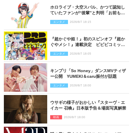
ホロライブ・大空スバル、かつて認知し
ていたファンが“後輩”と判明「お前もし
かしてあのときの？」
エンタメ
2026/8/7 18:15
『超かぐや姫！』初のスピンオフ『超か
ぐやメシ！』連載決定 ビビビコミック
創刊で31作品一挙公開
エンタメ
2026/8/7 18:05
キンプリ「So Honey」ダンスMVティザ
ー公開 YUMEKI＆caru振付が話題
エンタメ
2026/8/7 18:00
ウサギの様子がおかしい『スターヴ・エ
イカー 召喚』日本版予告＆場面写真解禁
映画
2026/8/7 18:00