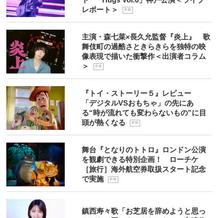
レポート＞
P R
主演・森七菜×長久允監督『炎上』 歌
舞伎町の過酷さときらきらを独特の映
像表現で描いた衝撃作＜出演者コラム
＞
P R
『トイ・ストーリー５』レビュー
「デジタルVSおもちゃ」の先にあ
る“時が流れても変わらないもの”に目
頭が熱くなる
P R
舞台『となりのトトロ』ロンドン公演
を観劇できる特別企画！ ローチケ
［旅行］海外航空券取扱スタート記念
で実施
P R
鎮西寿々歌「お芝居を辞めようと思っ