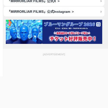
『MIRRORLIAR FILMS』公式X ＞
『MIRRORLIAR FILMS』公式Instagram ＞
[ADVERTISEMENT]