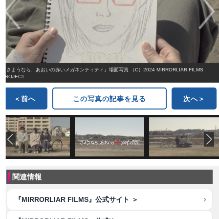
『さようなら、あおいの赤いメガネンティティ』場面写真 （C）2024 MIRRORLIAR FILMS
PROJECT
＜前へ
この写真の記事を見る
次へ＞
関連情報
『MIRRORLIAR FILMS』公式サイト ＞