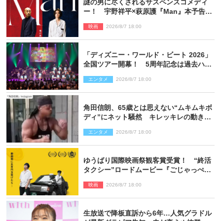
謎の男に尽くされるサスペンスコメディ
ー！ 宇野祥平×萩原護『Man』本予告＆
新ビジュアル解禁
映画
2026/8/7 18:00
「ディズニー・ワールド・ビート 2026」
全国ツアー開幕！ 5周年記念は過去ハイ
ライト＆クルーズ旅を大満喫！【潜入レ
エンタメ
2026/8/7 18:00
ポート】
角田信朗、65歳とは思えない“ムキムキボ
ディ”にネット騒然 キレッキレの動きを
披露
エンタメ
2026/8/7 18:00
ゆうばり国際映画祭観客賞受賞！ “終活
タクシー”ロードムービー『ごじゃっぺタ
クシー』10月公開＆予告解禁
映画
2026/8/7 18:00
生放送で降板直訴から6年…人気グラドル