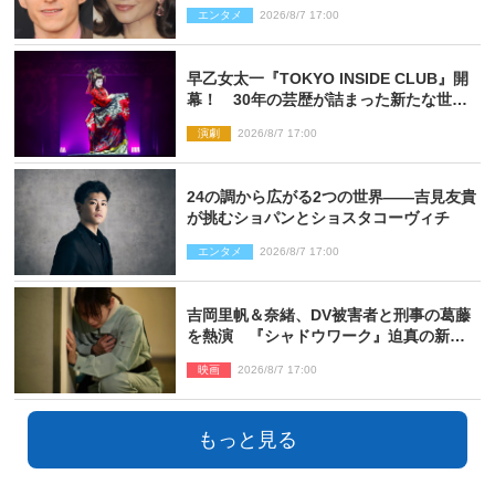
指輪を身に着けたトムも初キャッチ
エンタメ
2026/8/7 17:00
早乙女太一『TOKYO INSIDE CLUB』開
幕！ 30年の芸歴が詰まった新たな世界
観
演劇
2026/8/7 17:00
24の調から広がる2つの世界――吉見友貴
が挑むショパンとショスタコーヴィチ
エンタメ
2026/8/7 17:00
吉岡里帆＆奈緒、DV被害者と刑事の葛藤
を熱演 『シャドウワーク』迫真の新場
面写真公開
映画
2026/8/7 17:00
もっと見る