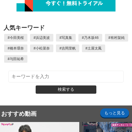
人気キーワード
#
今田美桜
#
浜辺美波
#
写真集
#
乃木坂46
#
有村架純
#
橋本環奈
#
小松菜奈
#
吉岡里帆
#
土屋太鳳
#
与田祐希
検索する
おすすめ動画
もっと見る