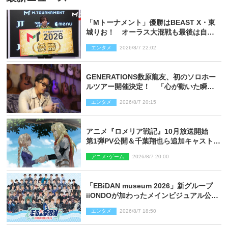
「Mトーナメント」優勝はBEAST X・東
城りお！ オーラス大混戦も最後は自ら
和了って幕引き
エンタメ
2026/8/7 22:02
GENERATIONS数原龍友、初のソロホー
ルツアー開催決定！ 「心が動いた瞬間
を、音に乗せてお届けできれば」
エンタメ
2026/8/7 20:15
アニメ『ロメリア戦記』10月放送開始
第1弾PV公開＆千葉翔也ら追加キャスト4
人を発表
アニメ･ゲーム
2026/8/7 20:00
「EBiDAN museum 2026」新グループ
iiONDOが加わったメインビジュアル公
開！ 開催記念グッズラインナップも
エンタメ
2026/8/7 18:50