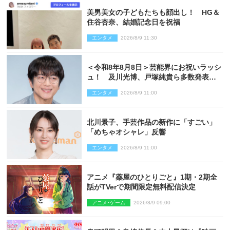
美男美女の子どもたちも顔出し！ HG＆
住谷杏奈、結婚記念日を祝福
エンタメ
2026/8/9 11:30
＜令和8年8月8日＞芸能界にお祝いラッシ
ュ！ 及川光博、戸塚純貴ら多数発表結
婚
エンタメ
2026/8/9 11:00
北川景子、手芸作品の新作に「すごい」
「めちゃオシャレ」反響
エンタメ
2026/8/9 11:00
アニメ『薬屋のひとりごと』1期・2期全
話がTVerで期間限定無料配信決定
アニメ･ゲーム
2026/8/9 09:00