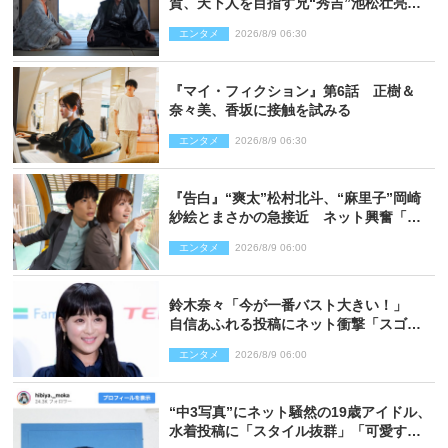
賀、天下人を目指す兄“秀吉”池松壮亮
と“清須会議”へ
エンタメ
2026/8/9 06:30
『マイ・フィクション』第6話 正樹＆
奈々美、香坂に接触を試みる
エンタメ
2026/8/9 06:30
『告白』“爽太”松村北斗、“麻里子”岡崎
紗絵とまさかの急接近 ネット興奮「そ
の反応は」「いいの!?」（ネタバレあ
エンタメ
2026/8/9 06:00
り）
鈴木奈々「今が一番バスト大きい！」
自信あふれる投稿にネット衝撃「スゴ
イ」「写真集を出して欲しい」
エンタメ
2026/8/9 06:00
“中3写真”にネット騒然の19歳アイドル、
水着投稿に「スタイル抜群」「可愛すぎ