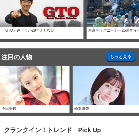
『GTO』連ドラが28年ぶり復活
東京ディズニーシー25周年イ
注目の人物
もっと見る
今田美桜
橋本環奈
クランクイン！トレンド Pick Up