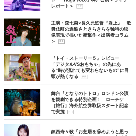
レポート＞
P R
主演・森七菜×長久允監督『炎上』 歌
舞伎町の過酷さときらきらを独特の映
像表現で描いた衝撃作＜出演者コラム
＞
P R
『トイ・ストーリー５』レビュー
「デジタルVSおもちゃ」の先にあ
る“時が流れても変わらないもの”に目
頭が熱くなる
P R
舞台『となりのトトロ』ロンドン公演
を観劇できる特別企画！ ローチケ
［旅行］海外航空券取扱スタート記念
で実施
P R
鎮西寿々歌「お芝居を辞めようと思っ