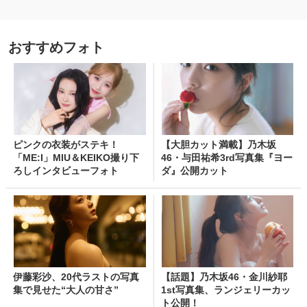
おすすめフォト
ピンクの衣装がステキ！
【大胆カット満載】乃木坂
「ME:I」MIU＆KEIKO撮り下
46・与田祐希3rd写真集『ヨー
ろしインタビューフォト
ダ』公開カット
伊藤彩沙、20代ラストの写真
【話題】乃木坂46・金川紗耶
集で見せた“大人の甘さ”
1st写真集、ランジェリーカッ
ト公開！