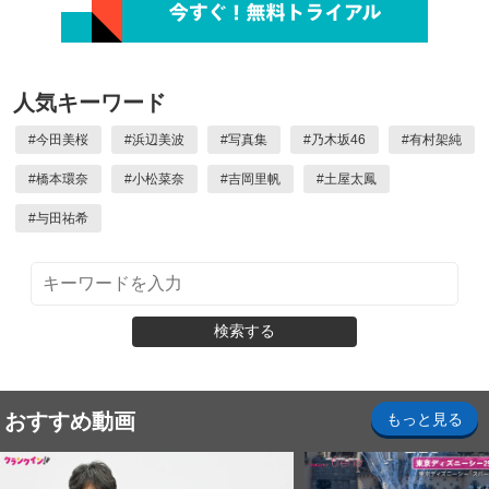
人気キーワード
#
今田美桜
#
浜辺美波
#
写真集
#
乃木坂46
#
有村架純
#
橋本環奈
#
小松菜奈
#
吉岡里帆
#
土屋太鳳
#
与田祐希
検索する
おすすめ動画
もっと見る