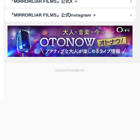
『MIRRORLIAR FILMS』公式X ＞
『MIRRORLIAR FILMS』公式Instagram ＞
[ADVERTISEMENT]