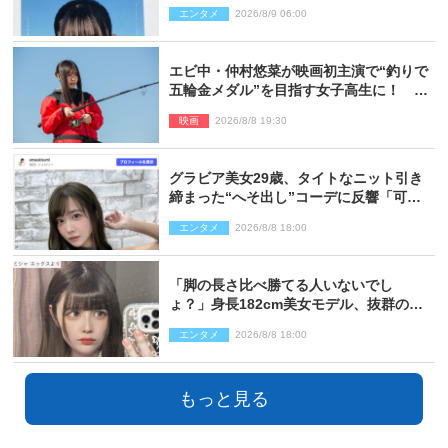
る」と絶賛の声
エンタメ
2026/8/9 06:00
エビ中・仲村悠菜が映画初主演で“釣りで
五輪金メダル”を目指す女子高生に！ 映
画『つりこまち』今秋公開
映画
2026/8/8 19:30
グラビア美女29歳、タイトなニット引き
締まった“へそ出し”コーデに反響「可愛
い過ぎる」
エンタメ
2026/8/8 18:00
「脚の長さ比べ勝てる人いないでし
ょ？」身長182cm美女モデル、抜群のプ
ロポーションにネット衝撃
エンタメ
2026/8/8 18:00
もっと見る