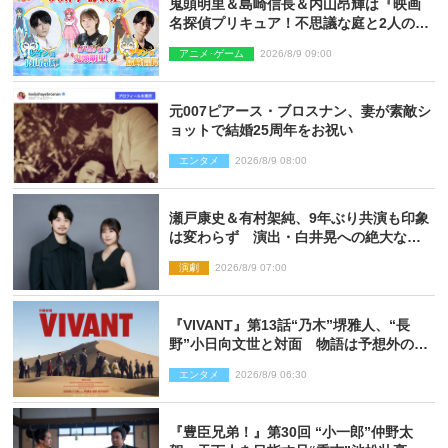
鬼頭明里＆島崎信長＆内山昂輝は『映画
名探偵プリキュア！不思議な庭と2人の秘
密』ゲスト声優に決定
アニメ･ゲーム
2026/8/9 09:00
元007ピアース・ブロスナン、妻が素敵シ
ョットで結婚25周年をお祝い
エンタメ
2026/8/9 08:00
瀬戸康史＆有村架純、9年ぶり共演も印象
は変わらず 演出・白井晃への絶大なる
信頼を胸に舞台『キュー』に挑む
演劇
2026/8/9 07:00
『VIVANT』第13話“乃木”堺雅人、“長
野”小日向文世と対面 物語は予想外の展
開へ
エンタメ
2026/8/9 06:30
『豊臣兄弟！』第30回 “小一郎”仲野太