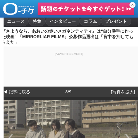
✕
ニュース
特集
インタビュー
コラム
プレゼント
『さようなら、あおいの赤いメガネンティティ』は“自分勝手に作っ
た映画” 『MIRRORLIAR FILMS』公募作品選出は「背中を押しても
らえた」
[ADVERTISEMENT]
◀ 記事に戻る
8/9
[写真を拡大]