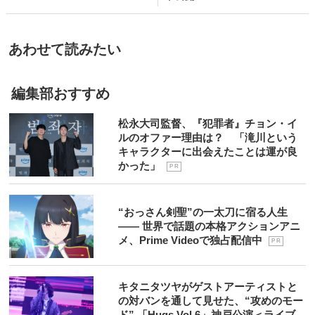
あわせて読みたい
編集部おすすめ
松永大司監督、『犯罪者』チョン・イ
ルのオファー理由は？ 「滝川という
キャラクターに出会えたことは運が良
かった」
P R
“おっさん剣聖”の一太刀に宿る人生
―― 世界で話題の本格アクションアニ
メ、Prime Videoで独占配信中
P R
キタニタツヤがゲストアーティストと
の対バンを通して見せた、“攻めのモー
ド” 「Hugs Vol.6」神戸公演＜ライブ