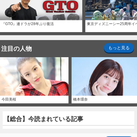
『GTO』連ドラが28年ぶり復活
東京ディズニーシー25周年イ
注目の人物
もっと見る
今田美桜
橋本環奈
【総合】今読まれている記事