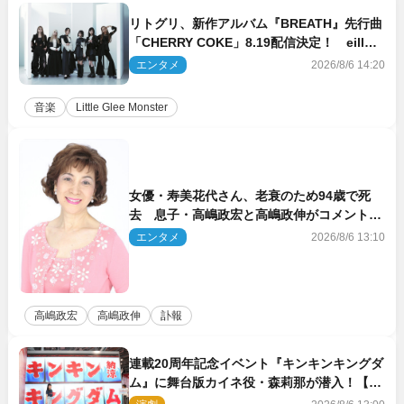
リトグリ、新作アルバム『BREATH』先行曲
「CHERRY COKE」8.19配信決定！ eill書
き下ろしのラブソング
エンタメ
2026/8/6 14:20
音楽
Little Glee Monster
女優・寿美花代さん、老衰のため94歳で死
去 息子・高嶋政宏と高嶋政伸がコメント
「いつもユーモアを忘れない明るく優しい母
エンタメ
2026/8/6 13:10
でした」
高嶋政宏
高嶋政伸
訃報
連載20周年記念イベント『キンキンキングダ
ム』に舞台版カイネ役・森莉那が潜入！【密
着レポート】