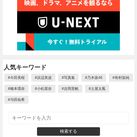
人気キーワード
#
今田美桜
#
浜辺美波
#
写真集
#
乃木坂46
#
有村架純
#
橋本環奈
#
小松菜奈
#
吉岡里帆
#
土屋太鳳
#
与田祐希
検索する