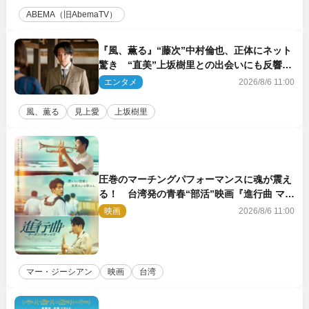
ABEMA（旧AbemaTV）
『風、薫る』“藤次”中村倫也、正体にネット
驚き “直美”上坂樹里との出会いにも反響
「力になってくれそう」「仲良くしなよ！」
エンタメ
2026/8/6 11:00
風、薫る
見上愛
上坂樹里
圧巻のマーチングパフォーマンスに魂が震え
る！ 台湾発の青春“部活”映画『進行曲 マー
チングボーイズ』予告解禁
映画
2026/8/6 11:00
マー・ジーシアン
映画
台湾