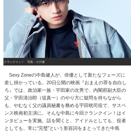
クランクイン！ 写真：小川遼
Sexy Zoneの中島健人が、俳優として新たなフェーズに
差し掛かっている。20日公開の映画『おまえの罪を自白し
ろ』では、政治家一族・宇田家の次男で、内閣府副大臣の
父・宇田清治郎（堤真一）のやり方に疑問を持ちながら
も、やむなく父の議員秘書を務める宇田晄司役で、サスペ
ンス映画初主演に。そんな中島に今回クランクイン！はイ
ンタビューを実施。話を聞くと、アイドルとしても、役者
としても、常に“完璧”という形容詞をまとってきた中島