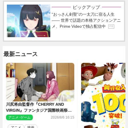
ピックアップ
“おっさん剣聖”の一太刀に宿る人生
―― 世界で話題の本格アクションアニ
メ、Prime Videoで独占配信中
P R
最新ニュース
川尻将由監督作『CHERRY AND
VIRGIN』ファンタジア国際映画祭・
長編アニメ部門で観客賞・金賞受賞！
アニメ･ゲーム
2026/8/6 16:15
アニメ
映画