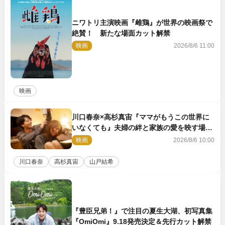
ニワトリ主演映画『雌鶏』が世界の映画祭で
絶賛！ 新たな場面カット解禁
映画
2026/8/6 11:00
映画
川口春奈×高杉真宙『ママがもうこの世界に
いなくても』夫婦の絆と家族の愛を映す場面
写真公開
映画
2026/8/6 10:00
川口春奈
高杉真宙
山戸結希
『豊臣兄弟！』で注目の夏生大湖、初写真集
『OmiOmi』9.18発売決定＆先行カット解禁