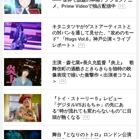
メ、Prime Videoで独占配信中
P R
キタニタツヤがゲストアーティストと
の対バンを通して見せた、“攻めのモー
ド” 「Hugs Vol.6」神戸公演＜ライブ
レポート＞
P R
主演・森七菜×長久允監督『炎上』 歌
舞伎町の過酷さときらきらを独特の映
像表現で描いた衝撃作＜出演者コラム
＞
P R
『トイ・ストーリー５』レビュー
「デジタルVSおもちゃ」の先にあ
る“時が流れても変わらないもの”に目
頭が熱くなる
P R
舞台『となりのトトロ』ロンドン公演