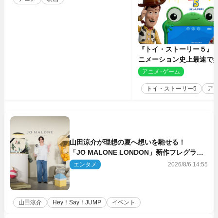
『トイ・ストーリー５』
ニメーション史上最速で興
億円突破 シリーズNo.1
アニメ･ゲーム
2
トイ・ストーリー5
ア
山田涼介が理想の夏へ想いを馳せる！
「JO MALONE LONDON」新作フレグラン
スを体験
エンタメ
2026/8/6 14:55
山田涼介
Hey！Say！JUMP
イベント