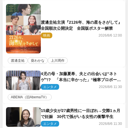
渡邊圭祐主演『2126年、海の星をさがして』
全国順次公開決定 全国版ポスター解禁
映画
2026/8/6 12:00
渡邊圭祐
葵わかな
上川周作
4児の母・加藤夏希、夫との出会いは“ネト
ゲ”!? 「本当に辛かった」“極寒プロポー
ズ”も告白
エンタメ
2026/8/6 11:30
ABEMA（旧AbemaTV）
15歳少女が27歳男性に一目ぼれ→交際1ヵ月
で妊娠 30代で孫がいる女性の衝撃半生
エンタメ
2026/8/6 11:30