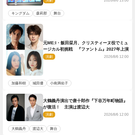
演劇
2026/8/6 13:00
キングダム
森莉那
舞台
元ME:I・飯田栞月、クリスティーヌ役でミュ
ージカル初挑戦 『ファントム』2027年上演
演劇
2026/8/6 12:00
加藤和樹
城田優
小南満佑子
大鶴義丹演出で唐十郎作『下谷万年町物語』
が復活！ 主演は渡辺大
演劇
2026/8/6 12:00
大鶴義丹
渡辺大
舞台