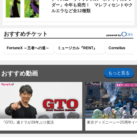
ダー」今年も発売！ マレフィセントやク
ルエラなど全12種類
おすすめチケット
FortuneX ～王者への道～
ミュージカル『RENT』
Cornelius
おすすめ動画
もっと見る
『GTO』連ドラが28年ぶり復活
東京ディズニーシー25周年イ