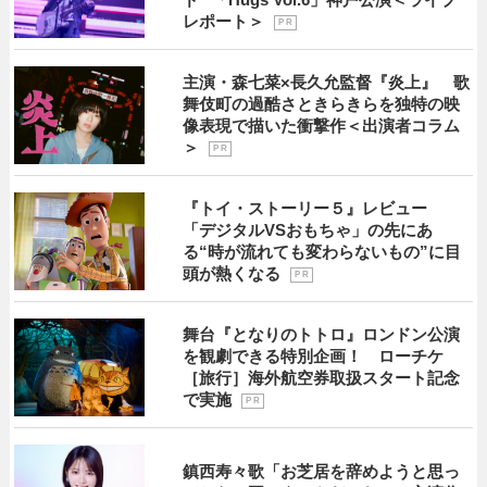
レポート＞
P R
主演・森七菜×長久允監督『炎上』 歌
舞伎町の過酷さときらきらを独特の映
像表現で描いた衝撃作＜出演者コラム
＞
P R
『トイ・ストーリー５』レビュー
「デジタルVSおもちゃ」の先にあ
る“時が流れても変わらないもの”に目
頭が熱くなる
P R
舞台『となりのトトロ』ロンドン公演
を観劇できる特別企画！ ローチケ
［旅行］海外航空券取扱スタート記念
で実施
P R
鎮西寿々歌「お芝居を辞めようと思っ