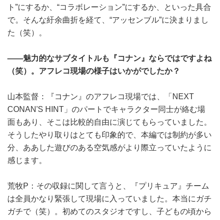
ト”にするか、“コラボレーション”にするか、といった具合
で。そんな紆余曲折を経て、“アッセンブル”に決まりまし
た（笑）。
――魅力的なサブタイトルも『コナン』ならではですよね
（笑）。アフレコ現場の様子はいかがでしたか？
山本監督：『コナン』のアフレコ現場では、「NEXT
CONAN'S HINT」のパートでキャラクター同士が絡む場
面もあり、そこは比較的自由に演じてもらっていました。
そうしたやり取りはとても印象的で、本編では制約が多い
分、ああした遊びのある空気感がより際立っていたように
感じます。
荒牧P：その収録に関して言うと、『プリキュア』チーム
は全員かなり緊張して現場に入っていました。本当にガチ
ガチで（笑）。初めてのスタジオですし、子どもの頃から