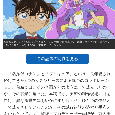
『名探偵コナン』×『名探偵プリキュア！』コラボ 場面写真（C）青山剛昌／小学館・読売テレ
ビ・TMS 1996 （C）ABC-A・東映アニメーション
この記事の写真を見る
『名探偵コナン』と『プリキュア』という、長年愛され
続けてきた2つの人気シリーズによる異色のコラボレーシ
ョン。前編では、その企画がどのようにして成立したの
か、その背景に迫った。本稿では、実際の制作現場に目を
向け、異なる世界観をいかにすり合わせ、ひとつの作品と
して成立させていったのか、その試行錯誤の過程と手応え
をひもといていく。監督・プロデューサー両陣が「前人未