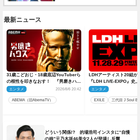
最新ニュース
31歳こどおじ・18歳底辺YouTuberら
LDHアーティスト20組
の根性を叩きなおす！ 『男磨きハウ
『LDH LIVE‐EXPO』
ス』第2弾コーチ陣発表
技場で開催決定
エンタメ
2026/8/6 20:42
エンタメ
2
ABEMA（旧AbemaTV）
EXILE
三代目 J Soul Brot
どういう関係!? 的場浩司インスタに“自慢
の娘”元乃木坂46美女2人が登場し反響