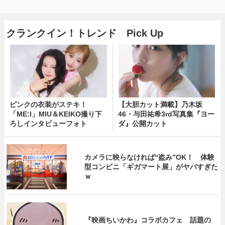
クランクイン！トレンド Pick Up
ピンクの衣装がステキ！
【大胆カット満載】乃木坂
「ME:I」MIU＆KEIKO撮り下
46・与田祐希3rd写真集『ヨー
ろしインタビューフォト
ダ』公開カット
カメラに映らなければ“盗み”OK！ 体験
型コンビニ「ギガマート展」がヤバすぎた
ｗ
『映画ちいかわ』コラボカフェ 話題の