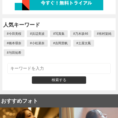
人気キーワード
#
今田美桜
#
浜辺美波
#
写真集
#
乃木坂46
#
有村架純
#
橋本環奈
#
小松菜奈
#
吉岡里帆
#
土屋太鳳
#
与田祐希
検索する
おすすめフォト