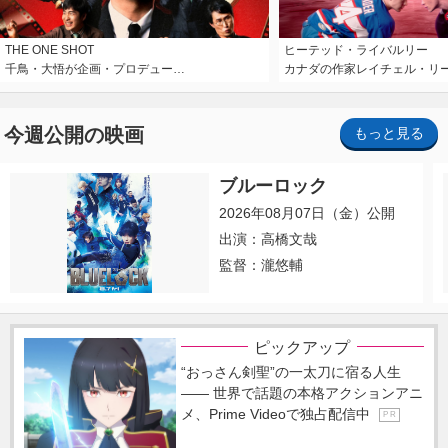
THE ONE SHOT
ヒーテッド・ライバルリー
千鳥・大悟が企画・プロデュー…
カナダの作家レイチェル・リ
今週公開の映画
もっと見る
ブルーロック
2026年08月07日（金）公開
出演：高橋文哉
監督：瀧悠輔
ピックアップ
“おっさん剣聖”の一太刀に宿る人生
―― 世界で話題の本格アクションアニ
メ、Prime Videoで独占配信中
P R