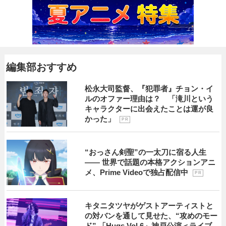
編集部おすすめ
松永大司監督、『犯罪者』チョン・イ
ルのオファー理由は？ 「滝川という
キャラクターに出会えたことは運が良
かった」
P R
“おっさん剣聖”の一太刀に宿る人生
―― 世界で話題の本格アクションアニ
メ、Prime Videoで独占配信中
P R
キタニタツヤがゲストアーティストと
の対バンを通して見せた、“攻めのモー
ド” 「Hugs Vol.6」神戸公演＜ライブ