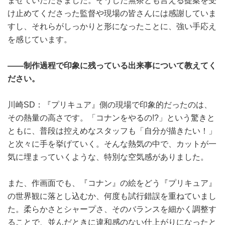
ませていただきました。そうした無茶とも言える提案を受
け止めてくださった監督や現場の皆さんには感謝していま
すし、それらがしっかりと形になったことに、強い手応え
を感じています。
――制作過程で印象に残っている出来事について教えてく
ださい。
川崎SD：『プリキュア』側の現場で印象的だったのは、
その熱量の高さです。「コナンをやるの!?」という驚きと
ともに、普段は控えめなスタッフも「自分が描きたい！」
と次々に手を挙げていく。そんな熱気の中で、カットが一
気に埋まっていくような、特別な空気感がありました。
また、作画面でも、『コナン』の絵をどう『プリキュア』
の世界観に落とし込むか、何度も試行錯誤を重ねていまし
た。柔らかさとシャープさ、そのバランスを細かく調整す
ることで、並んだときに違和感のない仕上がりになったと