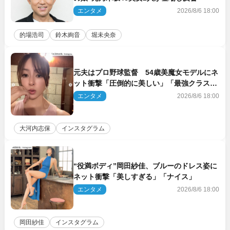
エンタメ
2026/8/6 18:00
的場浩司
鈴木絢音
堀未央奈
元夫はプロ野球監督 54歳美魔女モデルにネ
ット衝撃「圧倒的に美しい」「最強クラス」
「うっとり」
エンタメ
2026/8/6 18:00
大河内志保
インスタグラム
“役満ボディ”岡田紗佳、ブルーのドレス姿に
ネット衝撃「美しすぎる」「ナイス」
エンタメ
2026/8/6 18:00
岡田紗佳
インスタグラム