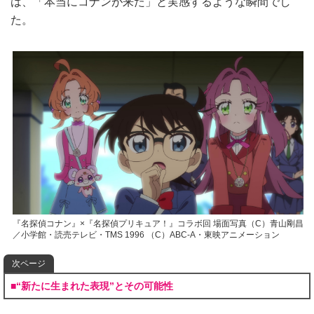
は、「本当にコナンが来た」と実感するような瞬間でし
た。
『名探偵コナン』×『名探偵プリキュア！』コラボ回 場面写真（C）青山剛昌
／小学館・読売テレビ・TMS 1996 （C）ABC-A・東映アニメーション
次ページ
■“新たに生まれた表現”とその可能性