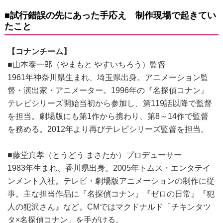
■試行錯誤の先にあった手応え 制作現場で起きてい
たこと
【コナンチーム】
■山本泰一郎（やまもと やすいちろう）監督
1961年神奈川県生まれ、埼玉県出身。アニメーション監
督・演出家・アニメーター。1996年の『名探偵コナン』
テレビシリーズ開始当初から参加し、第119話以降で監督
を担当。劇場版にも第1作から携わり、第8～14作で監督
を務める。2012年より再びテレビシリーズ監督を担当。
■藤堂真孝（とうどう まさたか）プロデューサー
1983年生まれ、香川県出身。2005年トムス・エンタテイ
ンメント入社。テレビ・劇場版アニメーションの制作に従
事。主な担当作品に『名探偵コナン』『ゼロの日常』『犯
人の犯沢さん』など。CMではマクドナルド「チキンタツ
タ×名探偵コナン」を手がける。