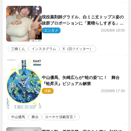
現役薬剤師グラドル、白ミニ丈トップス姿の
抜群プロポーションに「素晴らしすぎる」
「すっっっご！」とネット絶賛
エンタメ
2026/8/6 18:00
三橋くん
インスタグラム
X（旧ツイッター）
中山優馬、矢崎広らが“蛙の姿”に！ 舞台
『蛙昇天』ビジュアル解禁
演劇
2026/8/6 17:30
中山優馬
舞台
ローチケ演劇宣言！