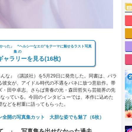
かった」 “ヘルシーなエロ”をテーマに魅せるラスト写真
集 の
ャラリーを見る(16枚)
んな』（講談社）を5月29日に発売した。同書は、バラ
る彼女が、アイドル時代の不遇をバネに放つ意欲作。帯
ズ・田中卓志、さらば青春の光・森田哲矢ら芸能界の先
となっている。今回のインタビューでは、本作に込めた
望などを村重に語ってもらった。
ン全開の写真集カット 大胆な姿でも魅了（6枚）
て…」 写真集を出せなかった過去