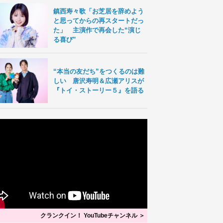
鎮西寿々歌「お芝居を辞めよう
と思ってからの再スタートだっ
た」 主演作で再会した“演じ
る喜び”
“本当の友だち”をつくるのは難
しい 唐沢寿明＆広瀬アリスが
『トイ・ストーリー５』を語る
クランクイン！ YouTubeチャンネル ＞