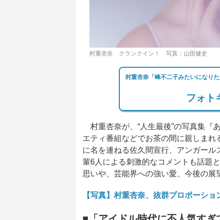
村重杏奈 クランクイン！ 写真：山田健史
村重杏奈「峰不二子みたいになりた
フォトギ
村重杏奈が、“人生最後”の写真集『あ
エティ番組などでお茶の間に親しまれ
に名を連ねる佐久間宣行、アンガール
輩6人による刺激的なコメントも話題
思いや、芸能界への強い愛、今後の展
【写真】村重杏奈、抜群プロポーショ
■「アイドル時代に不人気すぎ