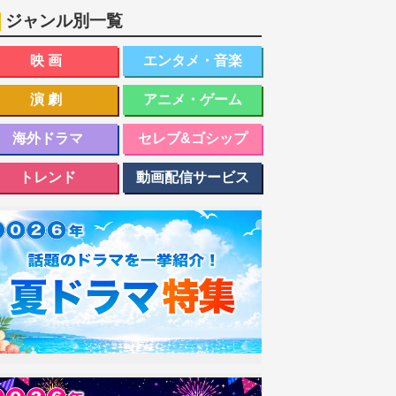
ジャンル別一覧
映画
エンタメ・音楽
演劇
アニメ・ゲーム
海外ドラマ
セレブ&ゴシップ
トレンド
動画配信サービス