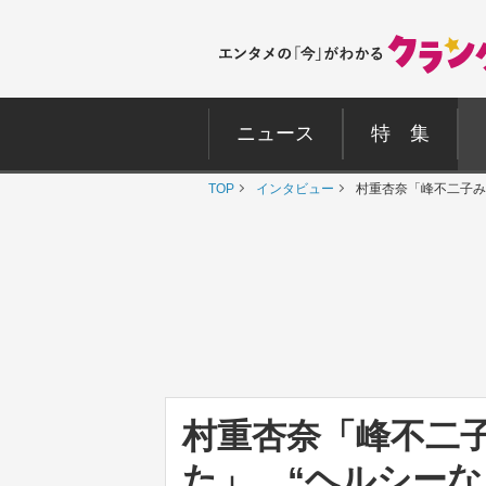
ニュース
特 集
TOP
インタビュー
村重杏奈「峰不二子み
村重杏奈「峰不二
た」 “ヘルシー