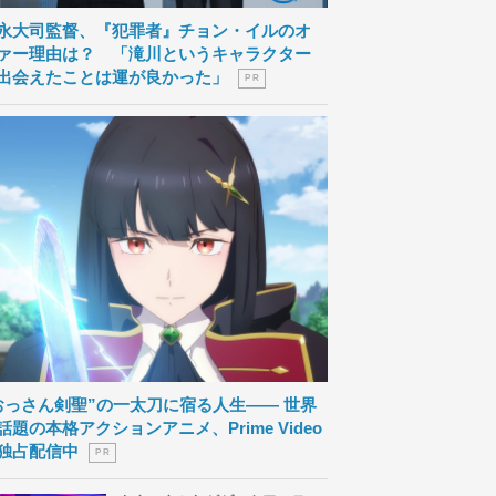
永大司監督、『犯罪者』チョン・イルのオ
ァー理由は？ 「滝川というキャラクター
出会えたことは運が良かった」
P R
おっさん剣聖”の一太刀に宿る人生―― 世界
話題の本格アクションアニメ、Prime Video
独占配信中
P R