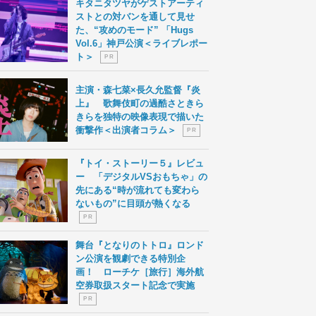
キタニタツヤがゲストアーティ
ストとの対バンを通して見せ
た、“攻めのモード” 「Hugs
Vol.6」神戸公演＜ライブレポー
ト＞
P R
主演・森七菜×長久允監督『炎
上』 歌舞伎町の過酷さときら
きらを独特の映像表現で描いた
衝撃作＜出演者コラム＞
P R
『トイ・ストーリー５』レビュ
ー 「デジタルVSおもちゃ」の
先にある“時が流れても変わら
ないもの”に目頭が熱くなる
P R
舞台『となりのトトロ』ロンド
ン公演を観劇できる特別企
画！ ローチケ［旅行］海外航
空券取扱スタート記念で実施
P R