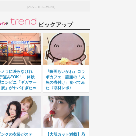
[ADVERTISEMENT]
ピックアップ
カメラに映らなけれ
『映画ちいかわ』コラ
ば“盗み”OK！ 体験
ボカフェ 話題の「人
型コンビニ「ギガマー
魚の煮付け」食べてみ
ト展」がヤバすぎたｗ
た〈取材レポ〉
ピンクの衣装がステ
【大胆カット満載】乃