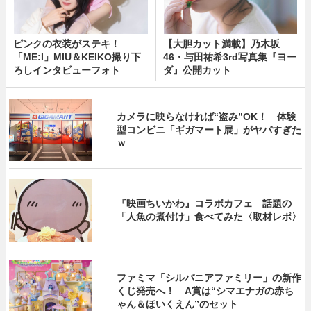
ピンクの衣装がステキ！
【大胆カット満載】乃木坂
「ME:I」MIU＆KEIKO撮り下
46・与田祐希3rd写真集『ヨー
ろしインタビューフォト
ダ』公開カット
カメラに映らなければ“盗み”OK！ 体験
型コンビニ「ギガマート展」がヤバすぎた
ｗ
『映画ちいかわ』コラボカフェ 話題の
「人魚の煮付け」食べてみた〈取材レポ〉
ファミマ「シルバニアファミリー」の新作
くじ発売へ！ A賞は“シマエナガの赤ち
ゃん＆ほいくえん”のセット