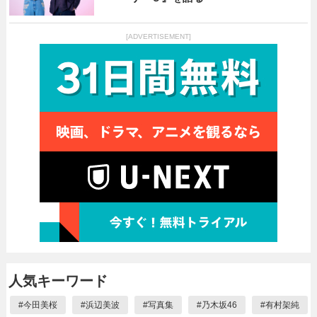
[ADVERTISEMENT]
人気キーワード
#
今田美桜
#
浜辺美波
#
写真集
#
乃木坂46
#
有村架純