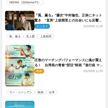
ABEMA（旧AbemaTV）
『風、薫る』“藤次”中村倫也、正体にネット
驚き “直美”上坂樹里との出会いにも反響
「力になってくれそう」「仲良くしなよ！」
エンタメ
2026/8/6 11:00
風、薫る
見上愛
上坂樹里
圧巻のマーチングパフォーマンスに魂が震え
る！ 台湾発の青春“部活”映画『進行曲 マー
チングボーイズ』予告解禁
映画
2026/8/6 11:00
マー・ジーシアン
映画
台湾