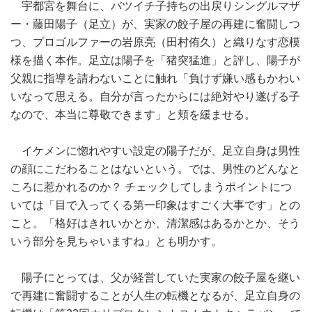
宇都宮を舞台に、バツイチ子持ちの出戻りシングルマザ
ー・藤田陽子（足立）が、実家の餃子屋の再建に奮闘しつ
つ、プロゴルファーの岩原亮（田村侑久）と織りなす恋模
様を描く本作。足立は陽子を「猪突猛進」と評し、陽子が
父親に指導を請わないことに触れ「負けず嫌い感もかわい
いなって思える。自分が言ったからには絶対やり遂げる子
なので、本当に尊敬できます」と頬を緩ませる。
イケメンに惚れやすい設定の陽子だが、足立自身は男性
の顔にこだわることはないという。では、男性のどんなと
ころに惹かれるのか？ チェックしてしまうポイントにつ
いては「目で入ってくる第一印象はすごく大事です」との
こと。「格好はきれいかとか、清潔感はあるかとか、そう
いう部分を見ちゃいますね」とも明かす。
陽子にとっては、父が経営していた実家の餃子屋を継い
で再建に奮闘することが人生の転機となるが、足立自身の