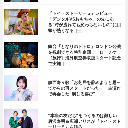
『トイ・ストーリー５』レビュー
「デジタルVSおもちゃ」の先にあ
る“時が流れても変わらないもの”に目
頭が熱くなる
P R
舞台『となりのトトロ』ロンドン公演
を観劇できる特別企画！ ローチケ
［旅行］海外航空券取扱スタート記念
で実施
P R
鎮西寿々歌「お芝居を辞めようと思っ
てからの再スタートだった」 主演作
で再会した“演じる喜び”
“本当の友だち”をつくるのは難しい
唐沢寿明＆広瀬アリスが『トイ・スト
ーリー５』を語る