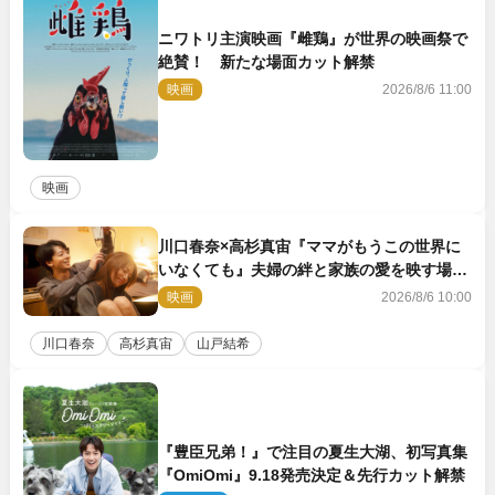
ニワトリ主演映画『雌鶏』が世界の映画祭で
絶賛！ 新たな場面カット解禁
映画
2026/8/6 11:00
映画
川口春奈×高杉真宙『ママがもうこの世界に
いなくても』夫婦の絆と家族の愛を映す場面
写真公開
映画
2026/8/6 10:00
川口春奈
高杉真宙
山戸結希
『豊臣兄弟！』で注目の夏生大湖、初写真集
『OmiOmi』9.18発売決定＆先行カット解禁