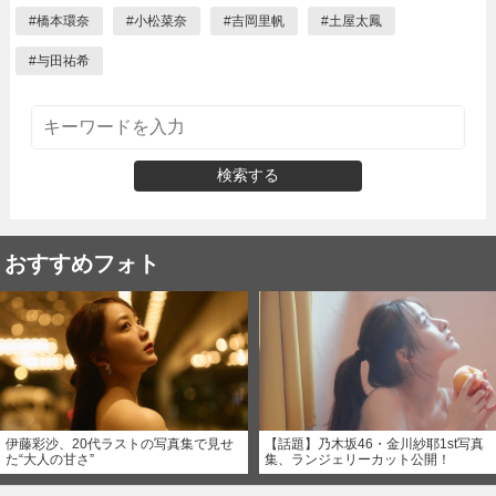
#
橋本環奈
#
小松菜奈
#
吉岡里帆
#
土屋太鳳
#
与田祐希
検索する
おすすめフォト
伊藤彩沙、20代ラストの写真集で見せ
【話題】乃木坂46・金川紗耶1st写真
た“大人の甘さ”
集、ランジェリーカット公開！