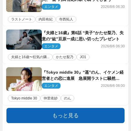
エンタメ
2026/8/6 06:30
ラストノート
内田有紀
寺西拓人
『夫婦と16歳』第6話 “美子”かたせ梨乃、失
意の“紘”豆原一成に思い切ったプレゼント
エンタメ
2026/8/6 06:30
夫婦と16歳〜狂気の隣...
かたせ梨乃
JO1
『Tokyo middle 30』“遥”のん、イケメン経
営者との恋に進展 急展開ラストに騒然
「え…いきなり」「嫌な予感」
エンタメ
2026/8/6 06:00
Tokyo middle 30
仲里依紗
のん
もっと見る