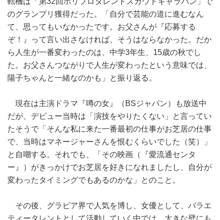
転機は「第32回ホリプロタレントスカウトキャラバン」で
のグランプリ獲得だった。「自分で芸能の道に進むなん
て、思ってもいなかったです。お父さんが『応募する
ぞ！』って言い出さなければ、そうはならなかった。だか
ら人生が一番変わったのは、中学3年生、15歳の秋でし
た。お父さんつながりで人生が変わったという意味では、
陽子ちゃんと一緒なのかも」と振り返る。
現在は主演ドラマ『噂の女』（BSジャパン）も放送中
だが、デビュー当時は「演技をやりたくない」と言ってい
たそうで「そんな私に来た一番最初の仕事がお芝居の仕事
で、当時はマネージャーさんを恨むくらいでした（笑）」
と自嘲する。それでも、「その映画（『愛流通センタ
ー』）がきっかけでお芝居を好きになれましたし、自分が
変わったタイミングでもあるのかな」とのこと。
その後、グラビア界で人気を博し、女優として、バラエ
ティータレントとして活動していく中では、大きな壁にも