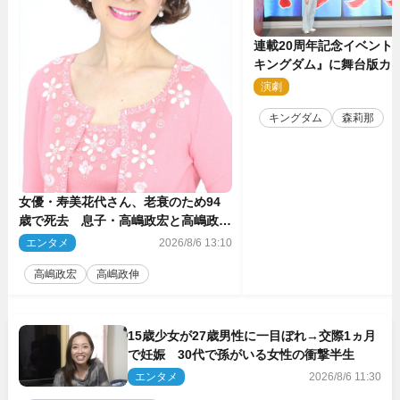
連載20周年記念イベント
キングダム』に舞台版カ
那が潜入！【密着レポー
演劇
2
キングダム
森莉那
女優・寿美花代さん、老衰のため94
歳で死去 息子・高嶋政宏と高嶋政伸
がコメント「いつもユーモアを忘れな
エンタメ
2026/8/6 13:10
い明るく優しい母でした」
高嶋政宏
高嶋政伸
15歳少女が27歳男性に一目ぼれ→交際1ヵ月
で妊娠 30代で孫がいる女性の衝撃半生
エンタメ
2026/8/6 11:30