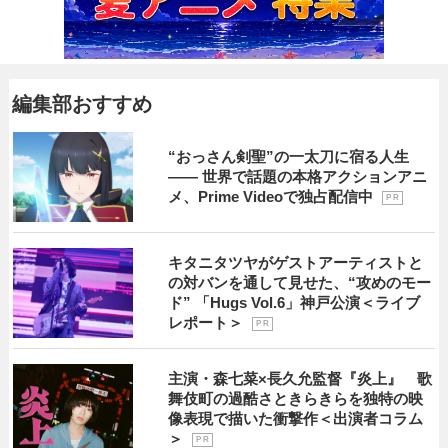
編集部おすすめ
“おっさん剣聖”の一太刀に宿る人生
―― 世界で話題の本格アクションアニ
メ、Prime Videoで独占配信中
P R
キタニタツヤがゲストアーティストと
の対バンを通して見せた、“攻めのモー
ド” 「Hugs Vol.6」神戸公演＜ライブ
レポート＞
P R
主演・森七菜×長久允監督『炎上』 歌
舞伎町の過酷さときらきらを独特の映
像表現で描いた衝撃作＜出演者コラム
＞
P R