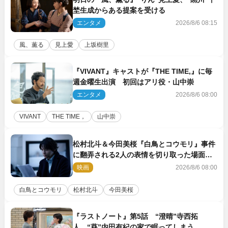
埜生成からある提案を受ける
エンタメ
2026/8/6 08:15
風、薫る
見上愛
上坂樹里
『VIVANT』キャストが『THE TIME,』に毎
週金曜生出演 初回はアリ役・山中崇
エンタメ
2026/8/6 08:00
VIVANT
THE TIME，
山中崇
松村北斗＆今田美桜『白鳥とコウモリ』事件
に翻弄される2人の表情を切り取った場面写
真解禁
映画
2026/8/6 08:00
白鳥とコウモリ
松村北斗
今田美桜
『ラストノート』第5話 “澄晴”寺西拓
人、“葵”内田有紀の家で眠ってしまう