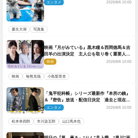
エンタメ
2026/8/6 10:00
夏生大湖
写真集
映画『月がみている』黒木瞳＆西岡徳馬＆吉
田羊の出演決定 主人公を取り巻く重要人物
を演じる
映画
2026/8/6 10:00
映画
毎熊克哉
小島梨里杏
「鬼平犯科帳」シリーズ最新作『本所の銕』
＆『密告』放送・配信日決定 過去と現在が
繋がるビジュアルも解禁
エンタメ
2026/8/6 10:00
松本幸四郎
市川染五郎
山口馬木也
明日の『風、薫る』“りん”見上愛、“黒川”平