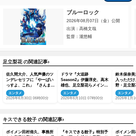
ブルーロック
2026年08月07日（金）公開
出演：高橋文哉
監督：瀧悠輔
›
足立梨花 の関連記事
佐久間大介、人気声優のツ
ドラマ『大追跡
鈴木保奈美
ンデレセリフに「やーばい
Season2』伊藤淳史、高木
入っただけ
っすよ、これ」 『さんま御
雄也、足立梨花らメインキ
野・足立梨
殿』に豪華声優が集結
ャストがSeason1から続投
スト出演決
エンタメ
エンタメ
エンタメ
2026年6月30日 06時00分
2026年6月10日 07時00分
2026年1月1
›
キスできる餃子 の関連記事
ボイメン田村侑久、事務所
『キスできる餃子』特別予
ボイメン田