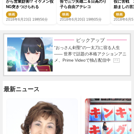
から営業妨害!? イケメン役
告で三ツ矢雄二＆日高のり
役に苦戦 
NG突きつけられる
子ら自由アテレコ
励ましの言
映画
映画
映画
2018年6月23日 19時56分
2018年6月20日 19時05分
2018年6月5
ピックアップ
“おっさん剣聖”の一太刀に宿る人生
―― 世界で話題の本格アクションアニ
メ、Prime Videoで独占配信中
P R
最新ニュース