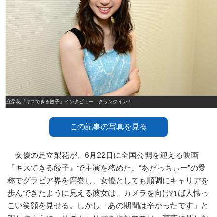
足立梨花『キスできる餃子』インタビュー クランクイン！
この記事の写真を見る
女優の足立梨花が、6月22日に全国公開を迎える映画
『キスできる餃子』で主演を務めた。“あだっちぃー”の愛
称でグラビア界を席巻し、女優としても順調にキャリアを
歩んできたように見える彼女は、カメラを向ければ人懐っ
こい笑顔を見せる。しかし「あの期間は辛かったです」と