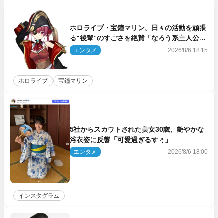
ホロライブ・宝鐘マリン、日々の活動を頑張
る“後輩”のすごさを絶賛「なろう系主人公ま
である」
エンタメ
2026/8/6 18:15
ホロライブ
宝鐘マリン
5社からスカウトされた美女30歳、艶やかな
浴衣姿に反響「可愛過ぎるすぅ」
エンタメ
2026/8/6 18:00
インスタグラム