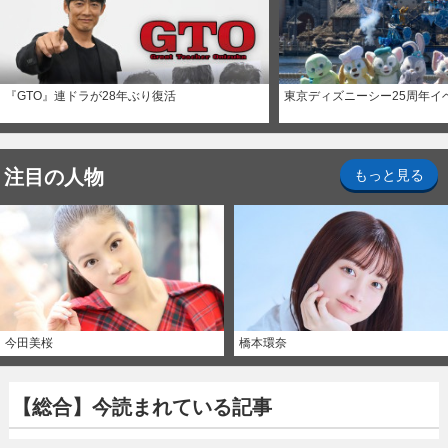
『GTO』連ドラが28年ぶり復活
東京ディズニーシー25周年イ
注目の人物
もっと見る
今田美桜
橋本環奈
【総合】今読まれている記事