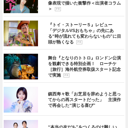
像表現で描いた衝撃作＜出演者コラム
＞
P R
『トイ・ストーリー５』レビュー
「デジタルVSおもちゃ」の先にあ
る“時が流れても変わらないもの”に目
頭が熱くなる
P R
舞台『となりのトトロ』ロンドン公演
を観劇できる特別企画！ ローチケ
［旅行］海外航空券取扱スタート記念
で実施
P R
鎮西寿々歌「お芝居を辞めようと思っ
てからの再スタートだった」 主演作
で再会した“演じる喜び”
“本当の友だち”をつくるのは難しい