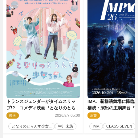
トランスジェンダーがタイムスリッ
IMP.、新橋演舞場に降臨
プ!? コメディ映画『となりのとらん
構成・演出の主演舞台『IM
す少女ちゃん』11.7公開決定
上演決定
映画
2026/8/7 05:00
演劇
2
となりのとらんす少女...
中川未悠
IMP.
CLASS SEVEN