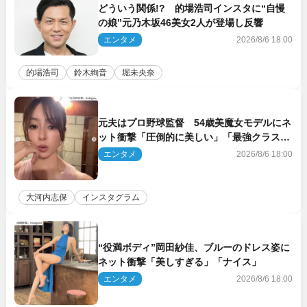
どういう関係!? 的場浩司インスタに“自慢
の娘”元乃木坂46美女2人が登場し反響
エンタメ
2026/8/6 18:00
的場浩司
鈴木絢音
堀未央奈
元夫はプロ野球監督 54歳美魔女モデルにネ
ット衝撃「圧倒的に美しい」「最強クラス」
「うっとり」
エンタメ
2026/8/6 18:00
大河内志保
インスタグラム
“役満ボディ”岡田紗佳、ブルーのドレス姿に
ネット衝撃「美しすぎる」「ナイス」
エンタメ
2026/8/6 18:00