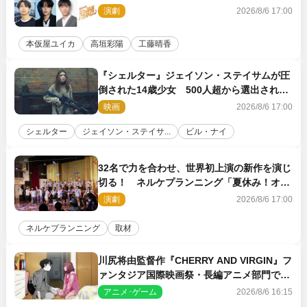
演劇
2026/8/6 17:00
本仮屋ユイカ
高垣彩陽
工藤晴香
『シェルター』ジェイソン・ステイサムが圧
倒された14歳少女 500人超から選出された
新鋭ボディ・レイ・ブレスナックとは
映画
2026/8/6 17:00
シェルター
ジェイソン・ステイサ...
ビル・ナイ
32名で力を合わせ、世界初上演の新作を演じ
切る！ ネルケプランニング「夏休み！オ
ン・ワークショップ2026」レポート【最終
演劇
2026/8/6 17:00
日】
ネルケプランニング
取材
川尻将由監督作『CHERRY AND VIRGIN』フ
ァンタジア国際映画祭・長編アニメ部門で観
客賞・金賞受賞！
アニメ･ゲーム
2026/8/6 16:15