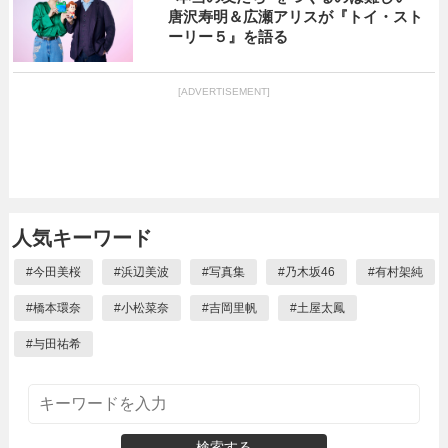
唐沢寿明＆広瀬アリスが『トイ・スト
ーリー５』を語る
[ADVERTISEMENT]
人気キーワード
#
今田美桜
#
浜辺美波
#
写真集
#
乃木坂46
#
有村架純
#
橋本環奈
#
小松菜奈
#
吉岡里帆
#
土屋太鳳
#
与田祐希
検索する