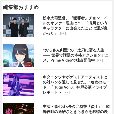
編集部おすすめ
松永大司監督、『犯罪者』チョン・イ
ルのオファー理由は？ 「滝川という
キャラクターに出会えたことは運が良
かった」
P R
“おっさん剣聖”の一太刀に宿る人生
―― 世界で話題の本格アクションアニ
メ、Prime Videoで独占配信中
P R
キタニタツヤがゲストアーティストと
の対バンを通して見せた、“攻めのモー
ド” 「Hugs Vol.6」神戸公演＜ライブ
レポート＞
P R
主演・森七菜×長久允監督『炎上』 歌
舞伎町の過酷さときらきらを独特の映