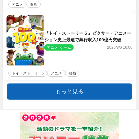
アニメ
映画
『トイ・ストーリー５』ピクサー・アニメー
ション史上最速で興行収入100億円突破 シ
リーズNo.1興収が目前
アニメ･ゲーム
2026/8/6 16:00
トイ・ストーリー5
アニメ
映画
もっと見る