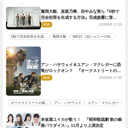
重岡大毅、原菜乃華、田中みな実ら『5秒で
完全犯罪を生成する方法』完成披露に登
壇！ それぞれのAI活用術も発表
映画
2026/8/6 17:05
5秒で完全犯罪を生成...
重岡大毅
WEST.（旧ジャニーズW...
アン・ハサウェイ＆ユアン・マクレガーに恐
竜がロックオン？ 『オークストリートの異
変』新ビジュアル＆本編映像初解禁
映画
2026/8/6 17:00
オークストリートの異...
アン・ハサウェイ
ユアン・マクレガー
本仮屋ユイカが歌う！ 『昭和歌謡劇 歌の銀
座パラダイス♪』11月より上演決定