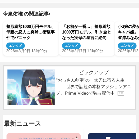
›
今泉佑唯 の関連記事
整形総額1000万円モデル、
「お前が一番…」整形総額
小3娘の夢
母親の恋人に突然…衝撃事
1000万円モデル、引き金と
キャバ嬢」
件でパニック
なった実母の暴言に絶句
峯岸みなみ
ことがいっ
エンタメ
エンタメ
エンタメ
2026年3月9日 18時00分
2026年3月7日 12時00分
2026年3月2
ピックアップ
“おっさん剣聖”の一太刀に宿る人生
―― 世界で話題の本格アクションアニ
メ、Prime Videoで独占配信中
P R
最新ニュース