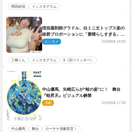
岡田紗佳
インスタグラム
現役薬剤師グラドル、白ミニ丈トップス姿の
抜群プロポーションに「素晴らしすぎる」
「すっっっご！」とネット絶賛
エンタメ
2026/8/6 18:00
三橋くん
インスタグラム
X（旧ツイッター）
中山優馬、矢崎広らが“蛙の姿”に！ 舞台
『蛙昇天』ビジュアル解禁
演劇
2026/8/6 17:30
中山優馬
舞台
ローチケ演劇宣言！