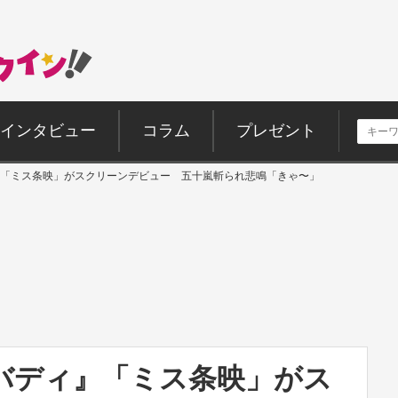
インタビュー
コラム
プレゼント
「ミス条映」がスクリーンデビュー 五十嵐斬られ悲鳴「きゃ〜」
バディ』「ミス条映」がス