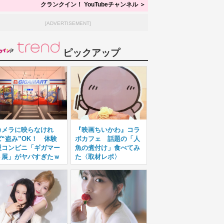
クランクイン！ YouTubeチャンネル ＞
[ADVERTISEMENT]
ピックアップ
カメラに映らなけれ
『映画ちいかわ』コラ
ば“盗み”OK！ 体験
ボカフェ 話題の「人
型コンビニ「ギガマー
魚の煮付け」食べてみ
ト展」がヤバすぎたｗ
た〈取材レポ〉