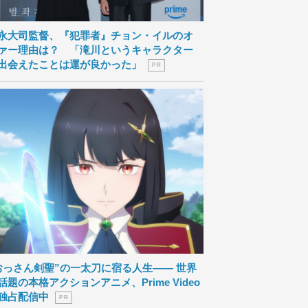
永大司監督、『犯罪者』チョン・イルのオ
ァー理由は？ 「滝川というキャラクター
出会えたことは運が良かった」
P R
おっさん剣聖”の一太刀に宿る人生―― 世界
話題の本格アクションアニメ、Prime Video
独占配信中
P R