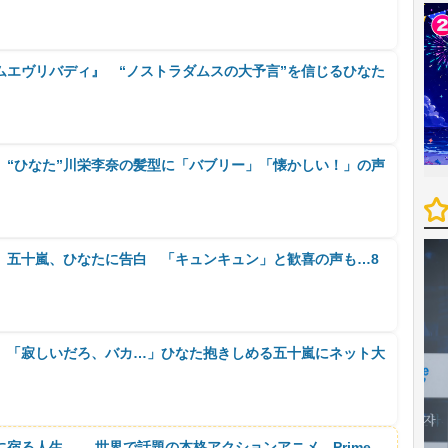
ムエヴリバディ』 “ノストラダムスの大予言”を信じるひなた
』“ひなた”川栄李奈の髪型に「バブリー」「懐かしい！」の声
』五十嵐、ひなたに告白 「キュンキュン」と歓喜の声も…8
』「寂しいだろ、バカ…」ひなた抱きしめる五十嵐にネット大
に宿る人生―― 世界で話題の本格アクションアニメ、Prime