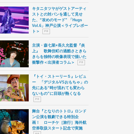
キタニタツヤがゲストアーティ
ストとの対バンを通して見せ
た、“攻めのモード” 「Hugs
Vol.6」神戸公演＜ライブレポー
ト＞
P R
主演・森七菜×長久允監督『炎
上』 歌舞伎町の過酷さときら
きらを独特の映像表現で描いた
衝撃作＜出演者コラム＞
P R
『トイ・ストーリー５』レビュ
ー 「デジタルVSおもちゃ」の
先にある“時が流れても変わら
ないもの”に目頭が熱くなる
P R
舞台『となりのトトロ』ロンド
ン公演を観劇できる特別企
画！ ローチケ［旅行］海外航
空券取扱スタート記念で実施
P R