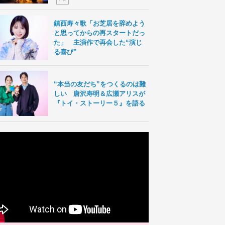
鎮西寿々歌「お芝居を辞めよう
と思ってからの再スタートだっ
た」 主演作で再会した“演じ
る喜び”
“本当の友だち”をつくるのは難
しい 唐沢寿明＆広瀬アリスが
『トイ・ストーリー５』を語る