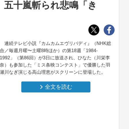
 五十嵐斬られ悲鳴「き
連続テレビ小説『カムカムエヴリバディ』（NHK総
合／毎週月曜〜土曜8時ほか）の第18週「1984-
1992」（第86回）が3日に放送され、ひなた（川栄李
奈）も参加した「ミス条映コンテスト」で優勝した羽
瀬川なぎ演じる高山理恵がスクリーンに登場した。
全文を読む