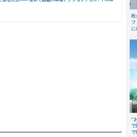
松
フ
に
“
で
で