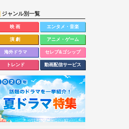
ジャンル別一覧
映画
エンタメ・音楽
演劇
アニメ・ゲーム
海外ドラマ
セレブ&ゴシップ
トレンド
動画配信サービス