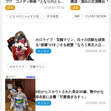
プ!? コメディ映画『となりのとらん
構成・演出の主演舞台『IM
す少女ちゃん』11.7公開決定
上演決定
映画
2026/8/7 05:00
演劇
2
となりのとらんす少女...
中川未悠
IMP.
CLASS SEVEN
ホロライブ・宝鐘マリン、日々の活動を頑張
る“後輩”のすごさを絶賛「なろう系主人公ま
である」
エンタメ
2026/8/6 18:15
ホロライブ
宝鐘マリン
5社からスカウトされた美女30歳、艶やかな
浴衣姿に反響「可愛過ぎるすぅ」
エンタメ
2026/8/6 18:00