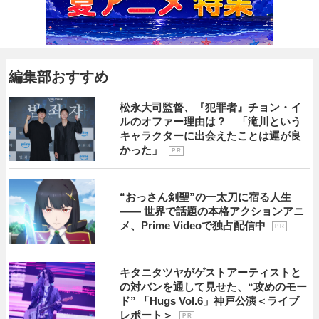
編集部おすすめ
松永大司監督、『犯罪者』チョン・イ
ルのオファー理由は？ 「滝川という
キャラクターに出会えたことは運が良
かった」
P R
“おっさん剣聖”の一太刀に宿る人生
―― 世界で話題の本格アクションアニ
メ、Prime Videoで独占配信中
P R
キタニタツヤがゲストアーティストと
の対バンを通して見せた、“攻めのモー
ド” 「Hugs Vol.6」神戸公演＜ライブ
レポート＞
P R