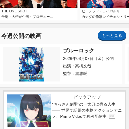
THE ONE SHOT
ヒーテッド・ライバルリー
千鳥・大悟が企画・プロデュー…
カナダの作家レイチェル・リ
今週公開の映画
もっと見る
ブルーロック
2026年08月07日（金）公開
出演：高橋文哉
監督：瀧悠輔
ピックアップ
“おっさん剣聖”の一太刀に宿る人生
―― 世界で話題の本格アクションアニ
メ、Prime Videoで独占配信中
P R