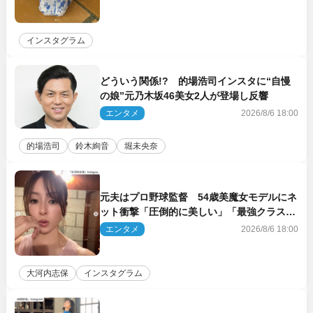
インスタグラム
どういう関係!? 的場浩司インスタに“自慢
の娘”元乃木坂46美女2人が登場し反響
エンタメ
2026/8/6 18:00
的場浩司
鈴木絢音
堀未央奈
元夫はプロ野球監督 54歳美魔女モデルにネ
ット衝撃「圧倒的に美しい」「最強クラス」
「うっとり」
エンタメ
2026/8/6 18:00
大河内志保
インスタグラム