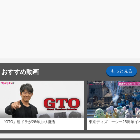
おすすめ動画
もっと見る
『GTO』連ドラが28年ぶり復活
東京ディズニーシー25周年イ