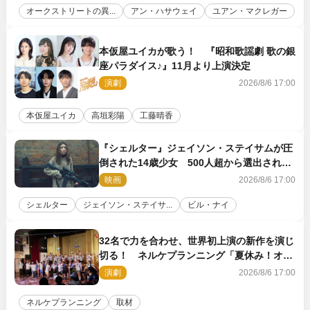
オークストリートの異...
アン・ハサウェイ
ユアン・マクレガー
本仮屋ユイカが歌う！ 『昭和歌謡劇 歌の銀
座パラダイス♪』11月より上演決定
演劇
2026/8/6 17:00
本仮屋ユイカ
高垣彩陽
工藤晴香
『シェルター』ジェイソン・ステイサムが圧
倒された14歳少女 500人超から選出された
新鋭ボディ・レイ・ブレスナックとは
映画
2026/8/6 17:00
シェルター
ジェイソン・ステイサ...
ビル・ナイ
32名で力を合わせ、世界初上演の新作を演じ
切る！ ネルケプランニング「夏休み！オ
ン・ワークショップ2026」レポート【最終
演劇
2026/8/6 17:00
日】
ネルケプランニング
取材