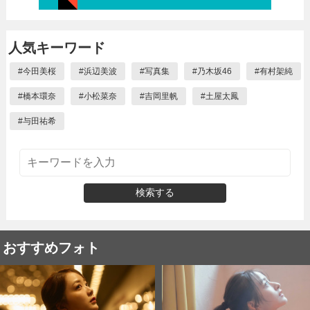
人気キーワード
#
今田美桜
#
浜辺美波
#
写真集
#
乃木坂46
#
有村架純
#
橋本環奈
#
小松菜奈
#
吉岡里帆
#
土屋太鳳
#
与田祐希
検索する
おすすめフォト