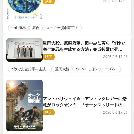
演劇
2026/8/6 17:30
中山優馬
舞台
ローチケ演劇宣言！
重岡大毅、原菜乃華、田中みな実ら『5秒で
完全犯罪を生成する方法』完成披露に登
壇！ それぞれのAI活用術も発表
映画
2026/8/6 17:05
5秒で完全犯罪を生成...
重岡大毅
WEST.（旧ジャニーズW...
アン・ハサウェイ＆ユアン・マクレガーに恐
竜がロックオン？ 『オークストリートの異
変』新ビジュアル＆本編映像初解禁
映画
2026/8/6 17:00