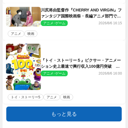
川尻将由監督作『CHERRY AND VIRGIN』フ
ァンタジア国際映画祭・長編アニメ部門で観
客賞・金賞受賞！
アニメ･ゲーム
2026/8/6 16:15
アニメ
映画
『トイ・ストーリー５』ピクサー・アニメー
ション史上最速で興行収入100億円突破 シ
リーズNo.1興収が目前
アニメ･ゲーム
2026/8/6 16:00
トイ・ストーリー5
アニメ
映画
もっと見る