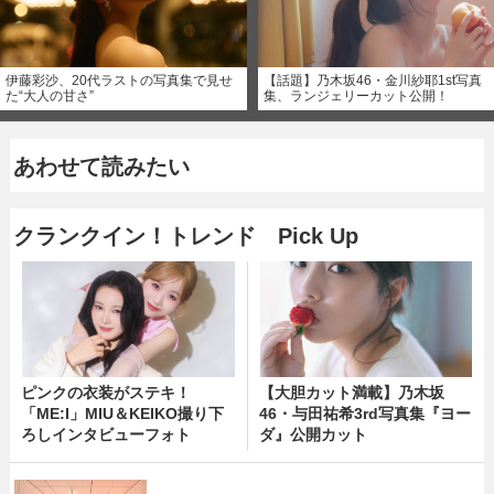
伊藤彩沙、20代ラストの写真集で見せ
【話題】乃木坂46・金川紗耶1st写真
た“大人の甘さ”
集、ランジェリーカット公開！
あわせて読みたい
クランクイン！トレンド Pick Up
ピンクの衣装がステキ！
【大胆カット満載】乃木坂
「ME:I」MIU＆KEIKO撮り下
46・与田祐希3rd写真集『ヨー
ろしインタビューフォト
ダ』公開カット