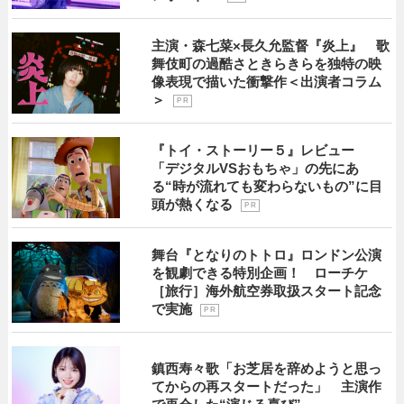
主演・森七菜×長久允監督『炎上』 歌
舞伎町の過酷さときらきらを独特の映
像表現で描いた衝撃作＜出演者コラム
＞
P R
『トイ・ストーリー５』レビュー
「デジタルVSおもちゃ」の先にあ
る“時が流れても変わらないもの”に目
頭が熱くなる
P R
舞台『となりのトトロ』ロンドン公演
を観劇できる特別企画！ ローチケ
［旅行］海外航空券取扱スタート記念
で実施
P R
鎮西寿々歌「お芝居を辞めようと思っ
てからの再スタートだった」 主演作