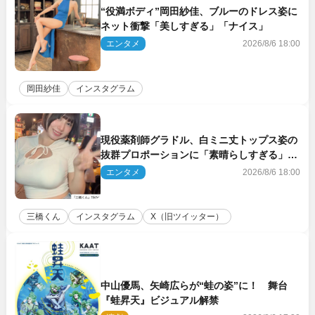
“役満ボディ”岡田紗佳、ブルーのドレス姿に
ネット衝撃「美しすぎる」「ナイス」
エンタメ
2026/8/6 18:00
岡田紗佳
インスタグラム
現役薬剤師グラドル、白ミニ丈トップス姿の
抜群プロポーションに「素晴らしすぎる」
「すっっっご！」とネット絶賛
エンタメ
2026/8/6 18:00
三橋くん
インスタグラム
X（旧ツイッター）
中山優馬、矢崎広らが“蛙の姿”に！ 舞台
『蛙昇天』ビジュアル解禁