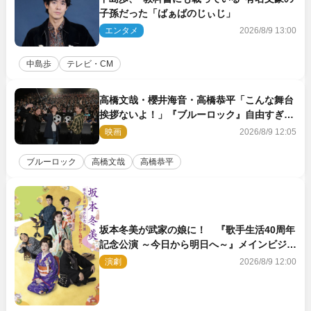
子孫だった「ばぁばのじぃじ」
エンタメ
2026/8/9 13:00
中島歩
テレビ・CM
高橋文哉・櫻井海音・高橋恭平「こんな舞台
挨拶ないよ！」『ブルーロック』自由すぎる
イベントレポート
映画
2026/8/9 12:05
ブルーロック
高橋文哉
高橋恭平
坂本冬美が武家の娘に！ 『歌手生活40周年
記念公演 ～今日から明日へ～』メインビジュ
アル公開
演劇
2026/8/9 12:00