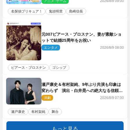
アニメ･ゲーム
2026/8/9 09:00
名探偵プリキュア！
鬼頭明里
島崎信長
元007ピアース・ブロスナン、妻が素敵ショ
ットで結婚25周年をお祝い
エンタメ
2026/8/9 08:00
ピアース・ブロスナン
ゴシップ
瀬戸康史＆有村架純、9年ぶり共演も印象は
変わらず 演出・白井晃への絶大なる信頼を
胸に舞台『キュー』に挑む
演劇
2026/8/9 07:00
瀬戸康史
有村架純
舞台
もっと見る