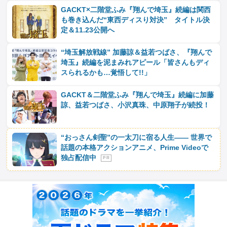
GACKT×二階堂ふみ『翔んで埼玉』続編は関西
も巻き込んだ“東西ディスり対決” タイトル決
定＆11.23公開へ
“埼玉解放戦線” 加藤諒＆益若つばさ、『翔んで
埼玉』続編を泥まみれアピール「皆さんもディ
スられるかも…覚悟して!!」
GACKT＆二階堂ふみ『翔んで埼玉』続編に加藤
諒、益若つばさ、小沢真珠、中原翔子が続投！
“おっさん剣聖”の一太刀に宿る人生―― 世界で
話題の本格アクションアニメ、Prime Videoで
独占配信中
P R