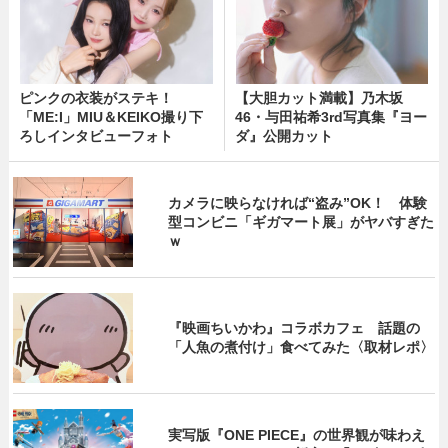
ピンクの衣装がステキ！
【大胆カット満載】乃木坂
「ME:I」MIU＆KEIKO撮り下
46・与田祐希3rd写真集『ヨー
ろしインタビューフォト
ダ』公開カット
カメラに映らなければ“盗み”OK！ 体験
型コンビニ「ギガマート展」がヤバすぎた
ｗ
『映画ちいかわ』コラボカフェ 話題の
「人魚の煮付け」食べてみた〈取材レポ〉
実写版『ONE PIECE』の世界観が味わえ