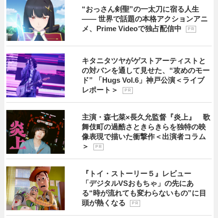
“おっさん剣聖”の一太刀に宿る人生
―― 世界で話題の本格アクションアニ
メ、Prime Videoで独占配信中
P R
キタニタツヤがゲストアーティストと
の対バンを通して見せた、“攻めのモー
ド” 「Hugs Vol.6」神戸公演＜ライブ
レポート＞
P R
主演・森七菜×長久允監督『炎上』 歌
舞伎町の過酷さときらきらを独特の映
像表現で描いた衝撃作＜出演者コラム
＞
P R
『トイ・ストーリー５』レビュー
「デジタルVSおもちゃ」の先にあ
る“時が流れても変わらないもの”に目
頭が熱くなる
P R