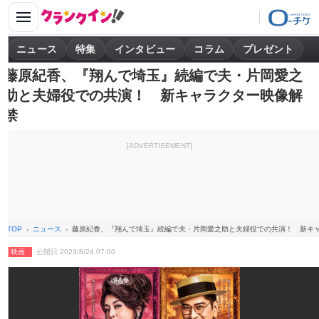
ニュース
特集
インタビュー
コラム
プレゼント
藤原紀香、『翔んで埼玉』続編で夫・片岡愛之
助と夫婦役での共演！ 新キャラクター映像解
禁
[ADVERTISEMENT]
TOP
ニュース
藤原紀香、『翔んで埼玉』続編で夫・片岡愛之助と夫婦役での共演！ 新キ
映画
公開日 2023/8/24 07:00