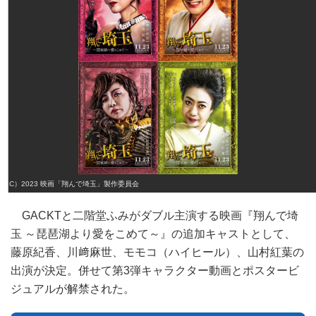
（C）2023 映画「翔んで埼玉」製作委員会
GACKTと二階堂ふみがダブル主演する映画『翔んで埼
玉 ～琵琶湖より愛をこめて～』の追加キャストとして、
藤原紀香、川﨑麻世、モモコ（ハイヒール）、山村紅葉の
出演が決定。併せて第3弾キャラクター動画とポスタービ
ジュアルが解禁された。