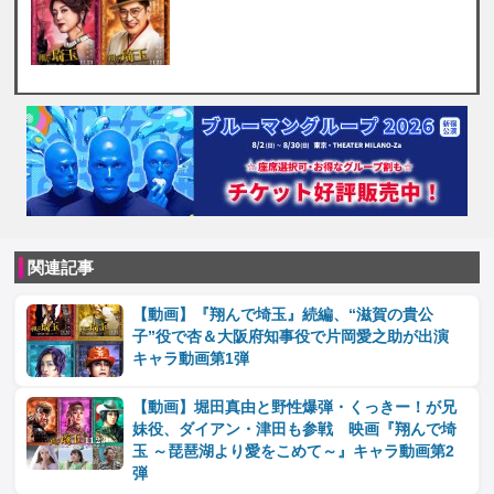
関連記事
【動画】『翔んで埼玉』続編、“滋賀の貴公
子”役で杏＆大阪府知事役で片岡愛之助が出演
キャラ動画第1弾
【動画】堀田真由と野性爆弾・くっきー！が兄
妹役、ダイアン・津田も参戦 映画『翔んで埼
玉 ～琵琶湖より愛をこめて～』キャラ動画第2
弾