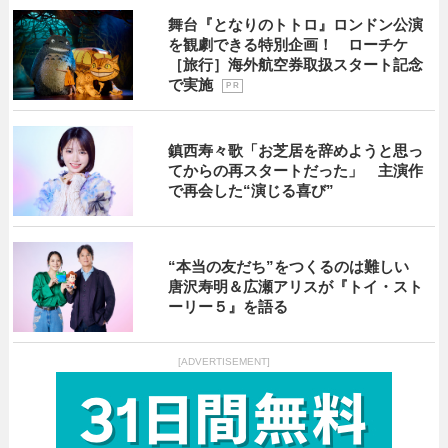
舞台『となりのトトロ』ロンドン公演
を観劇できる特別企画！ ローチケ
［旅行］海外航空券取扱スタート記念
で実施
P R
鎮西寿々歌「お芝居を辞めようと思っ
てからの再スタートだった」 主演作
で再会した“演じる喜び”
“本当の友だち”をつくるのは難しい
唐沢寿明＆広瀬アリスが『トイ・スト
ーリー５』を語る
[ADVERTISEMENT]