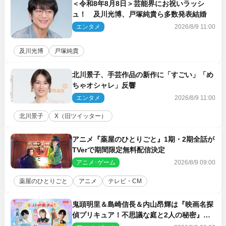
＜令和8年8月8日＞芸能界にお祝いラッシ
ュ！ 及川光博、戸塚純貴ら多数発表結婚
エンタメ
2026/8/9 11:00
及川光博
戸塚純貴
北川景子、手芸作品の新作に「すごい」「め
ちゃオシャレ」反響
エンタメ
2026/8/9 11:00
北川景子
X（旧ツイッター）
アニメ『薬屋のひとりごと』1期・2期全話が
TVerで期間限定無料配信決定
アニメ･ゲーム
2026/8/9 09:00
薬屋のひとりごと
アニメ
テレビ・CM
鬼頭明里＆島崎信長＆内山昂輝は『映画名探
偵プリキュア！不思議な庭と2人の秘密』ゲ
スト声優に決定