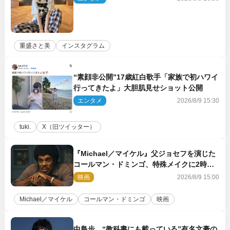
重盛さと美
インスタグラム
“素顔非公開”17歳紅白歌手「家族で初ハワイ
行ってきたよ」大胆肌見せショット公開
エンタメ
2026/8/9 15:30
tuki.
X（旧ツイッター）
『Michael／マイケル』父ジョセフを演じた
コールマン・ドミンゴ、特殊メイクに2時間
半かかっていた
映画
2026/8/9 15:00
Michael／マイケル
コールマン・ドミンゴ
映画
中島歩、“教科書にも載っている”有名文豪の