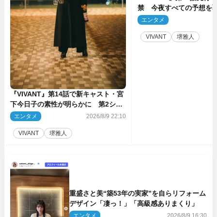
禁 今夜すべての予想を
ーンが…
エンタメ
2
VIVANT
堺雅人
『VIVANT』第14話で新キャスト・宮
下今日子の素性が明らかに 第2シー
ズンのキーパーソンの1人
エンタメ
2026/8/9 22:10
VIVANT
堺雅人
重盛さと美“築53年の実家”を自らリフォーム
デザイン「凄っ！」「高級感ありまくり」
エンタメ
2026/8/9 16:30