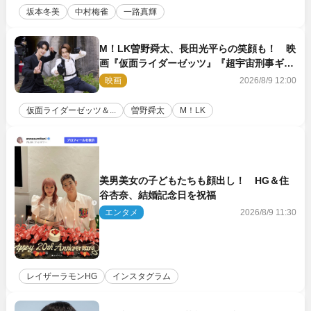
坂本冬美
中村梅雀
一路真輝
M！LK曽野舜太、長田光平らの笑顔も！ 映
画『仮面ライダーゼッツ』『超宇宙刑事ギャ
バン インフィニティ』オフショット到着
映画
2026/8/9 12:00
仮面ライダーゼッツ＆...
曽野舜太
M！LK
美男美女の子どもたちも顔出し！ HG＆住
谷杏奈、結婚記念日を祝福
エンタメ
2026/8/9 11:30
レイザーラモンHG
インスタグラム