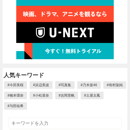
人気キーワード
#
今田美桜
#
浜辺美波
#
写真集
#
乃木坂46
#
有村架純
#
橋本環奈
#
小松菜奈
#
吉岡里帆
#
土屋太鳳
#
与田祐希