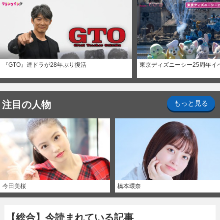
『GTO』連ドラが28年ぶり復活
東京ディズニーシー25周年イ
注目の人物
もっと見る
今田美桜
橋本環奈
【総合】今読まれている記事