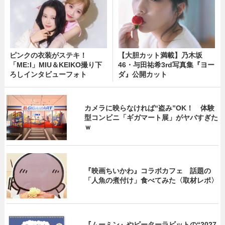
ピンクの衣装がステキ！
【大胆カット満載】乃木坂
「ME:I」MIU＆KEIKO撮り下
46・与田祐希3rd写真集『ヨー
ろしインタビューフォト
ダ』公開カット
カメラに映らなければ“盗み”OK！ 体験
型コンビニ「ギガマート展」がヤバすぎた
ｗ
『映画ちいかわ』コラボカフェ 話題の
「人魚の煮付け」食べてみた〈取材レポ〉
『ムーミン』やピーターラビットの“2027