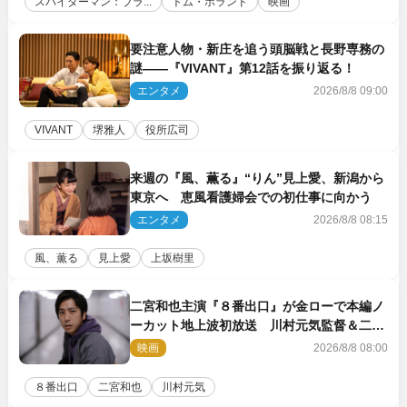
スパイダーマン：ブラ...
トム・ホランド
映画
要注意人物・新庄を追う頭脳戦と長野専務の
謎――『VIVANT』第12話を振り返る！
エンタメ
2026/8/8 09:00
VIVANT
堺雅人
役所広司
来週の『風、薫る』“りん”見上愛、新潟から
東京へ 恵風看護婦会での初仕事に向かう
エンタメ
2026/8/8 08:15
風、薫る
見上愛
上坂樹里
二宮和也主演『８番出口』が金ローで本編ノ
ーカット地上波初放送 川村元気監督＆二宮
コメント到着
映画
2026/8/8 08:00
８番出口
二宮和也
川村元気