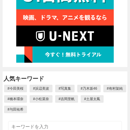
人気キーワード
#
今田美桜
#
浜辺美波
#
写真集
#
乃木坂46
#
有村架純
#
橋本環奈
#
小松菜奈
#
吉岡里帆
#
土屋太鳳
#
与田祐希