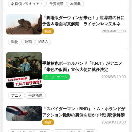
名探偵プリキュア！
千賀光莉
本渡楓
『劇場版ダーウィンが来た！』世界猫の日に
予告＆場面写真解禁 ライオンやマヌルネコ
の赤ちゃんが大集合
映画
2026/8/8 11:00
動物
映画
MISIA
手越祐也ボーカルバンド「T.N.T」がアニメ
『朱色の仮面』宣伝大使に就任決定
アニメ･ゲーム
2026/8/8 10:00
アニメ
手越祐也
『スパイダーマン：BND』トム・ホランドが
アクション撮影の裏側を明かす特別映像解禁
映画
2026/8/8 10:00