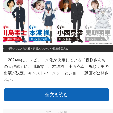
（C）権平ひつじ／集英社・夜桜さんちの大作戦製作委員会
2024年にテレビアニメ化が決定している『夜桜さんち
の大作戦』に、川島零士、本渡楓、小西克幸、鬼頭明里の
出演が決定。キャストのコメントとショート動画が公開さ
れた。
全文を読む
[ADVERTISEMENT]