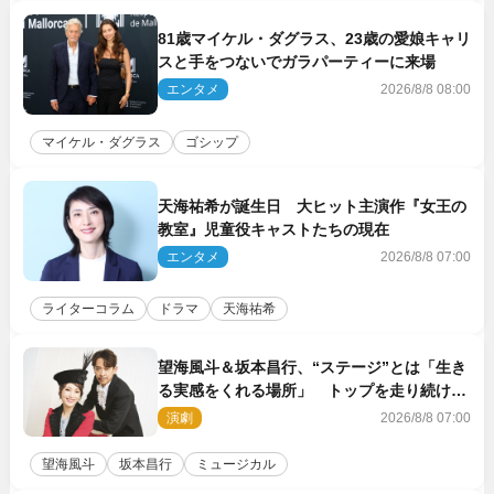
81歳マイケル・ダグラス、23歳の愛娘キャリ
スと手をつないでガラパーティーに来場
エンタメ
2026/8/8 08:00
マイケル・ダグラス
ゴシップ
天海祐希が誕生日 大ヒット主演作『女王の
教室』児童役キャストたちの現在
エンタメ
2026/8/8 07:00
ライターコラム
ドラマ
天海祐希
望海風斗＆坂本昌行、“ステージ”とは「生き
る実感をくれる場所」 トップを走り続ける
原動力を語る
演劇
2026/8/8 07:00
望海風斗
坂本昌行
ミュージカル