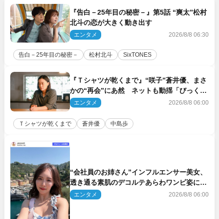
『告白－25年目の秘密－』第5話 “爽太”松村
北斗の恋が大きく動き出す
エンタメ
2026/8/8 06:30
告白－25年目の秘密－
松村北斗
SixTONES
『Ｔシャツが乾くまで』“咲子”蒼井優、まさ
かの“再会”にあ然 ネットも動揺「びっくり
した!!」「今さら?!」（ネタバレあり）
エンタメ
2026/8/8 06:00
Ｔシャツが乾くまで
蒼井優
中島歩
“会社員のお姉さん”インフルエンサー美女、
透き通る素肌のデコルテあらわワンピ姿に反
響
エンタメ
2026/8/8 06:00