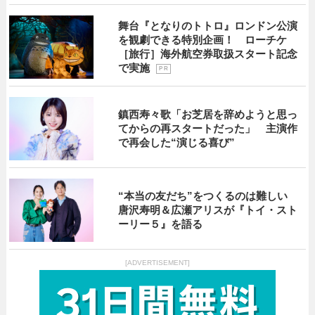
舞台『となりのトトロ』ロンドン公演
を観劇できる特別企画！ ローチケ
［旅行］海外航空券取扱スタート記念
で実施
P R
鎮西寿々歌「お芝居を辞めようと思っ
てからの再スタートだった」 主演作
で再会した“演じる喜び”
“本当の友だち”をつくるのは難しい
唐沢寿明＆広瀬アリスが『トイ・スト
ーリー５』を語る
[ADVERTISEMENT]