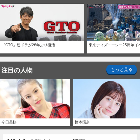
『GTO』連ドラが28年ぶり復活
東京ディズニーシー25周年イ
注目の人物
もっと見る
今田美桜
橋本環奈