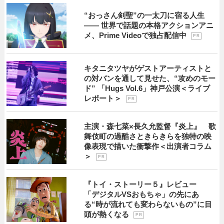
“おっさん剣聖”の一太刀に宿る人生
―― 世界で話題の本格アクションアニ
メ、Prime Videoで独占配信中
P R
キタニタツヤがゲストアーティストと
の対バンを通して見せた、“攻めのモー
ド” 「Hugs Vol.6」神戸公演＜ライブ
レポート＞
P R
主演・森七菜×長久允監督『炎上』 歌
舞伎町の過酷さときらきらを独特の映
像表現で描いた衝撃作＜出演者コラム
＞
P R
『トイ・ストーリー５』レビュー
「デジタルVSおもちゃ」の先にあ
る“時が流れても変わらないもの”に目
頭が熱くなる
P R