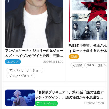
WEST.小瀧望、弾圧され
ずロックを愛する男を体
アンジェリーナ・ジョリーの兄ジェー
台『ロックンロール』ビ
ムズ・ヘイヴンがゲイと公表 元妻の
演劇
2
生配信で明らかに
エンタメ
2026/8/8 14:00
小瀧望
WEST.（旧ジャニ
アンジェリーナ・ジョ...
ジョン・ヴォイト
『名探偵プリキュア！』第28話「謎の怪盗デ
ッチ・アゲイン」、謎の怪盗から不思議な予
告状が届く
アニメ･ゲーム
2026/8/8 12:00