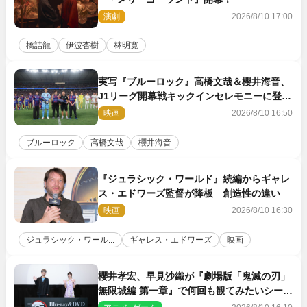
演劇
2026/8/10 17:00
橋詰龍
伊波杏樹
林明寛
実写『ブルーロック』高橋文哉＆櫻井海音、
J1リーグ開幕戦キックインセレモニーに登場
＆喜びの声到着
映画
2026/8/10 16:50
ブルーロック
高橋文哉
櫻井海音
『ジュラシック・ワールド』続編からギャレ
ス・エドワーズ監督が降板 創造性の違い
映画
2026/8/10 16:30
ジュラシック・ワール...
ギャレス・エドワーズ
映画
櫻井孝宏、早見沙織が『劇場版「鬼滅の刃」
無限城編 第一章』で何回も観てみたいシーン
とは？ イベントレポート到着