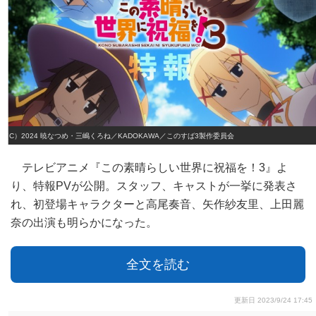
（C）2024 暁なつめ・三嶋くろね／KADOKAWA／このすば3製作委員会
テレビアニメ『この素晴らしい世界に祝福を！3』よ
り、特報PVが公開。スタッフ、キャストが一挙に発表さ
れ、初登場キャラクターと高尾奏音、矢作紗友里、上田麗
奈の出演も明らかになった。
全文を読む
更新日 2023/9/24 17:45