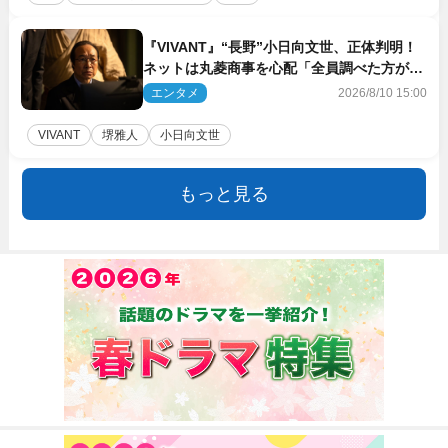
『VIVANT』“長野”小日向文世、正体判明！
ネットは丸菱商事を心配「全員調べた方がい
い」「魔境すぎん？？」
エンタメ
2026/8/10 15:00
VIVANT
堺雅人
小日向文世
もっと見る