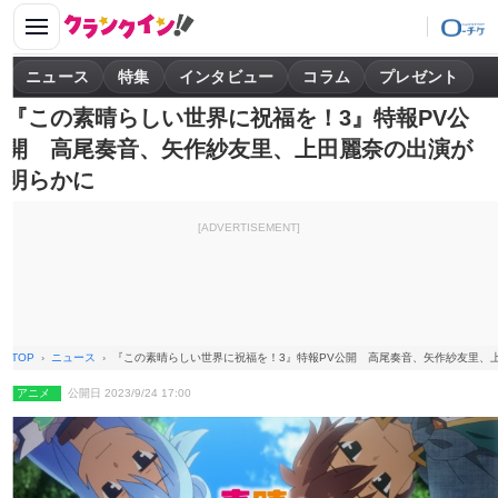
ニュース
特集
インタビュー
コラム
プレゼント
『この素晴らしい世界に祝福を！3』特報PV公
開 高尾奏音、矢作紗友里、上田麗奈の出演が
明らかに
[ADVERTISEMENT]
TOP
ニュース
『この素晴らしい世界に祝福を！3』特報PV公開 高尾奏音、矢作紗友里、
アニメ
公開日 2023/9/24 17:00