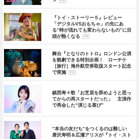
＞
P R
『トイ・ストーリー５』レビュー
「デジタルVSおもちゃ」の先にあ
る“時が流れても変わらないもの”に目
頭が熱くなる
P R
舞台『となりのトトロ』ロンドン公演
を観劇できる特別企画！ ローチケ
［旅行］海外航空券取扱スタート記念
で実施
P R
鎮西寿々歌「お芝居を辞めようと思っ
てからの再スタートだった」 主演作
で再会した“演じる喜び”
“本当の友だち”をつくるのは難しい
唐沢寿明＆広瀬アリスが『トイ・スト