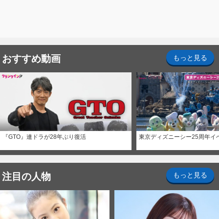
おすすめ動画
もっと見る
『GTO』連ドラが28年ぶり復活
東京ディズニーシー25周年イ
注目の人物
もっと見る