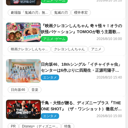
アニメ･ゲーム
2026/8/10 16:10
劇場版「鬼滅の刃」無...
鬼滅の刃
櫻井孝宏
『映画クレヨンしんちゃん 奇々怪々！オラの
妖怪バケ～ション』TOMOOが歌う主題歌
「大人になったら」PV解禁
アニメ･ゲーム
2026/8/10 16:00
映画クレヨンしんちゃ...
クレヨンしんちゃん
アニメ
日向坂46、18thシングル「イチャイチャ虫」
センターは6作ぶりに四期生・正源司陽子
新ビジュアル解禁
エンタメ
2026/8/10 15:40
日向坂46
音楽
千鳥・大悟が贈る、ディズニープラス『THE
ONE SHOT』（ザ・ワンショット）徹底ガイ
ド！ 今のお笑い界に一石を投じる“真の笑
エンタメ
2026/8/10 15:00
い”を見る大会がついに開幕
PR
Disney+（ディズニー...
特集