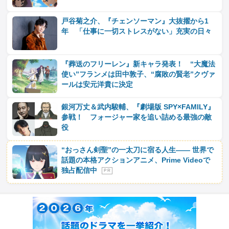
戸谷菊之介、『チェンソーマン』大抜擢から1
年 「仕事に一切ストレスがない」充実の日々
『葬送のフリーレン』新キャラ発表！ “大魔法
使い”フランメは田中敦子、“腐敗の賢老”クヴァ
ールは安元洋貴に決定
銀河万丈＆武内駿輔、『劇場版 SPY×FAMILY』
参戦！ フォージャー家を追い詰める最強の敵
役
“おっさん剣聖”の一太刀に宿る人生―― 世界で
話題の本格アクションアニメ、Prime Videoで
独占配信中
P R