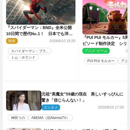
『スパイダーマン：BND』全米公開
10日間で歴代No.1！ 日本でも洋画
『PUI PUI モルカー』
実写最速で興収30億円突破
映画
2026/8/10 19:20
ピソード制作決定 シリ
親・見里朝希監督が復帰
アニメ･ゲーム
20
スパイダーマン：ブラ...
トム・ホランド
PUI PUI モルカー
アニ
元祖“美魔女”59歳の現在 美しいすっぴんに
驚き「信じらんない！」
エンタメ
2026/8/10 17:30
神田うの
ABEMA（旧AbemaTV）