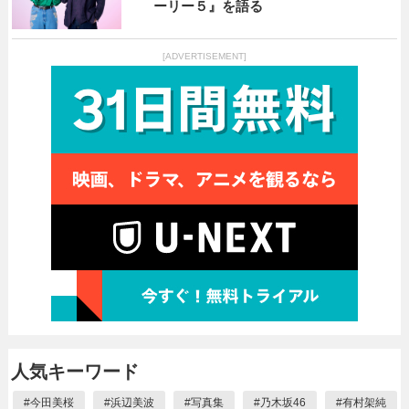
ーリー５』を語る
[ADVERTISEMENT]
人気キーワード
#
今田美桜
#
浜辺美波
#
写真集
#
乃木坂46
#
有村架純