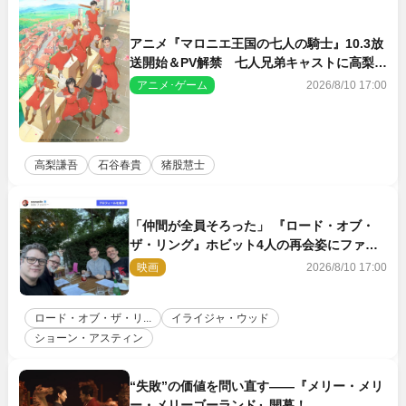
アニメ『マロニエ王国の七人の騎士』10.3放
送開始＆PV解禁 七人兄弟キャストに高梨謙
吾、川島零士ら
アニメ･ゲーム
2026/8/10 17:00
高梨謙吾
石谷春貴
猪股慧士
「仲間が全員そろった」 『ロード・オブ・
ザ・リング』ホビット4人の再会姿にファン
感激
映画
2026/8/10 17:00
ロード・オブ・ザ・リ...
イライジャ・ウッド
ショーン・アスティン
“失敗”の価値を問い直す――『メリー・メリ
ー・メリーゴーランド』開幕！