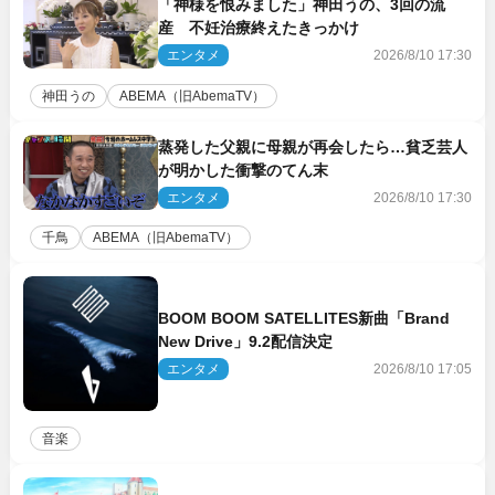
「神様を恨みました」神田うの、3回の流
産 不妊治療終えたきっかけ
エンタメ
2026/8/10 17:30
神田うの
ABEMA（旧AbemaTV）
蒸発した父親に母親が再会したら…貧乏芸人
が明かした衝撃のてん末
エンタメ
2026/8/10 17:30
千鳥
ABEMA（旧AbemaTV）
BOOM BOOM SATELLITES新曲「Brand
New Drive」9.2配信決定
エンタメ
2026/8/10 17:05
音楽