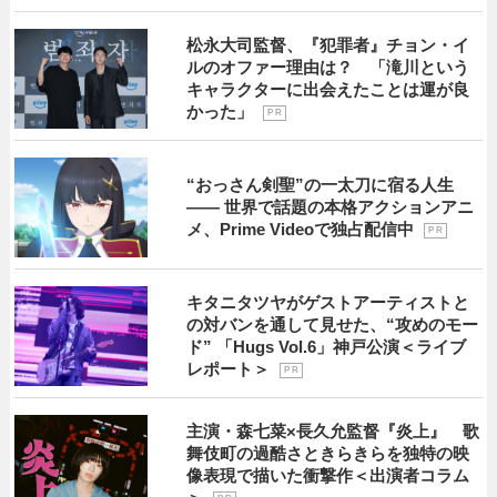
松永大司監督、『犯罪者』チョン・イ
ルのオファー理由は？ 「滝川という
キャラクターに出会えたことは運が良
かった」
P R
“おっさん剣聖”の一太刀に宿る人生
―― 世界で話題の本格アクションアニ
メ、Prime Videoで独占配信中
P R
キタニタツヤがゲストアーティストと
の対バンを通して見せた、“攻めのモー
ド” 「Hugs Vol.6」神戸公演＜ライブ
レポート＞
P R
主演・森七菜×長久允監督『炎上』 歌
舞伎町の過酷さときらきらを独特の映
像表現で描いた衝撃作＜出演者コラム