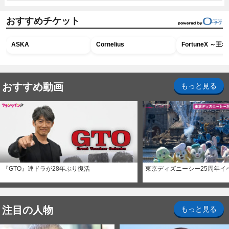
おすすめチケット
ASKA
Cornelius
FortuneX ～
おすすめ動画
もっと見る
『GTO』連ドラが28年ぶり復活
東京ディズニーシー25周年イ
注目の人物
もっと見る