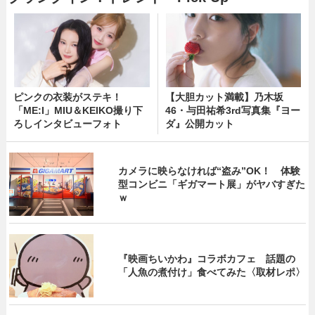
ピンクの衣装がステキ！
【大胆カット満載】乃木坂
「ME:I」MIU＆KEIKO撮り下
46・与田祐希3rd写真集『ヨー
ろしインタビューフォト
ダ』公開カット
カメラに映らなければ“盗み”OK！ 体験
型コンビニ「ギガマート展」がヤバすぎた
ｗ
『映画ちいかわ』コラボカフェ 話題の
「人魚の煮付け」食べてみた〈取材レポ〉