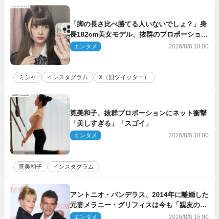
「脚の長さ比べ勝てる人いないでしょ？」身
長182cm美女モデル、抜群のプロポーション
にネット衝撃
エンタメ
2026/8/8 18:00
ミシャ
インスタグラム
X（旧ツイッター）
筧美和子、抜群プロポーションにネット衝撃
「美しすぎる」「スゴイ」
エンタメ
2026/8/8 18:00
筧美和子
インスタグラム
アントニオ・バンデラス、2014年に離婚した
元妻メラニー・グリフィスは今も「親友の一
人」
エンタメ
2026/8/8 15:00