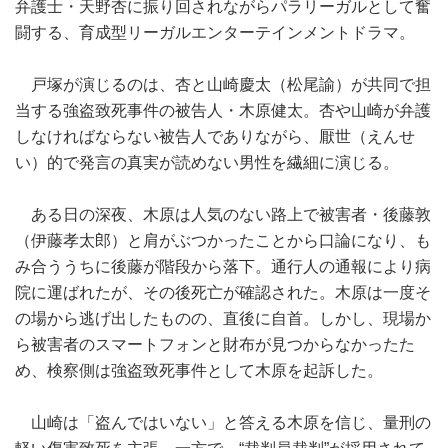
弁護士・天野杏に振り回されながらパラリーガルとして奮
闘する、育成型リーガルエンターテインメントドラマ。
戸塚が演じるのは、杏と山崎慶太（松尾諭）が共同で担
当する強盗致死事件の被告人・木原健太。杏や山崎が弁護
しなければならない被告人でありながら、厭世（えんせ
い）的で発言の真実が読めない男性を繊細に演じる。
ある日の深夜、木原は人気のない路上で被害者・後藤敦
（伊藤孝太郎）と肩がぶつかったことから口論になり、も
み合ううちに後藤が階段から落下。通行人の通報により病
院に運ばれたが、その後死亡が確認された。木原は一度そ
の場から逃げ出したものの、直後に自首。しかし、現場か
ら被害者のスマートフォンと財布が見つからなかったた
め、検察側は強盗致死事件として木原を起訴した。
山崎は「盗んではいない」と答える木原を信じ、量刑の