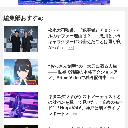
編集部おすすめ
松永大司監督、『犯罪者』チョン・イ
ルのオファー理由は？ 「滝川という
キャラクターに出会えたことは運が良
かった」
P R
“おっさん剣聖”の一太刀に宿る人生
―― 世界で話題の本格アクションアニ
メ、Prime Videoで独占配信中
P R
キタニタツヤがゲストアーティストと
の対バンを通して見せた、“攻めのモー
ド” 「Hugs Vol.6」神戸公演＜ライブ
レポート＞
P R