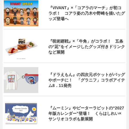
『VIVANT』×「コアラのマーチ」が初コ
ラボ！ コアラ姿の乃木や野崎を描いたグ
ッズ登場へ
『呪術廻戦』×「牛角」がコラボ！ 五条
の“茈”をイメージしたグッズ付きドリンク
など展開
『ドラえもん』の四次元ポケットがバッグ
やポーチに！ 「グラニフ」コラボアイテ
ム8．11発売
『ムーミン』やピーターラビットの“2027
年版カレンダー”登場！ くらはしれい×
サンリオコラボも新展開