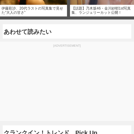
伊藤彩沙、20代ラストの写真集で見せ
【話題】乃木坂46・金川紗耶1st写真
た“大人の甘さ”
集、ランジェリーカット公開！
あわせて読みたい
[ADVERTISEMENT]
クランクイン！トレンド Pick Up