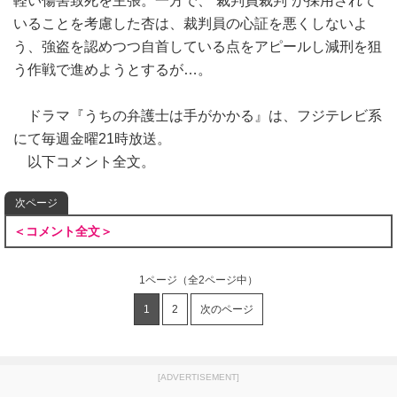
軽い傷害致死を主張。一方で、“裁判員裁判”が採用されて
いることを考慮した杏は、裁判員の心証を悪くしないよ
う、強盗を認めつつ自首している点をアピールし減刑を狙
う作戦で進めようとするが…。
ドラマ『うちの弁護士は手がかかる』は、フジテレビ系
にて毎週金曜21時放送。
以下コメント全文。
次ページ
＜コメント全文＞
1ページ
（全2ページ中）
1
2
次のページ
[ADVERTISEMENT]