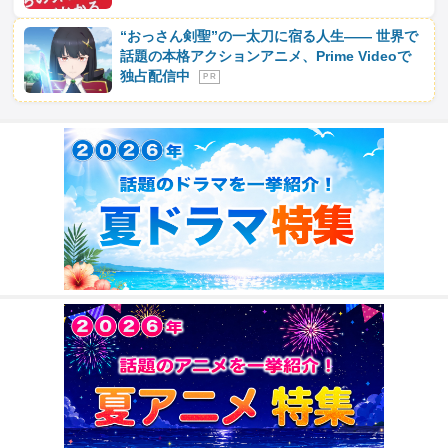
“おっさん剣聖”の一太刀に宿る人生―― 世界で
話題の本格アクションアニメ、Prime Videoで
独占配信中
P R