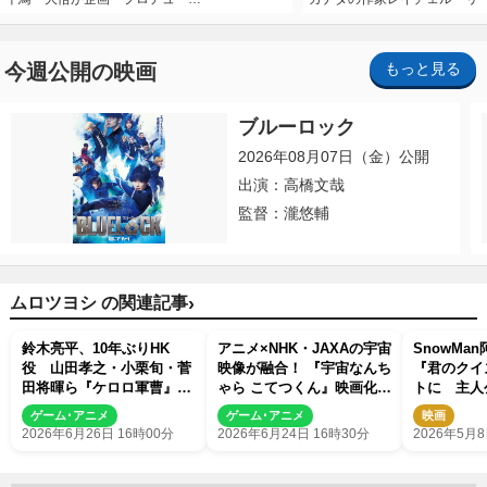
今週公開の映画
もっと見る
ブルーロック
2026年08月07日（金）公開
出演：高橋文哉
監督：瀧悠輔
›
ムロツヨシ の関連記事
鈴木亮平、10年ぶりHK
アニメ×NHK・JAXAの宇宙
SnowMa
役 山田孝之・小栗旬・菅
映像が融合！ 『宇宙なんち
『君のクイ
田将暉ら『ケロロ軍曹』参
ゃら こてつくん』映画化＆
トに 主人
戦 福田雄一作品キャラが
特報公開
師を演じる
ゲーム･アニメ
ゲーム･アニメ
映画
夢の共演
2026年6月26日 16時00分
2026年6月24日 16時30分
2026年5月8