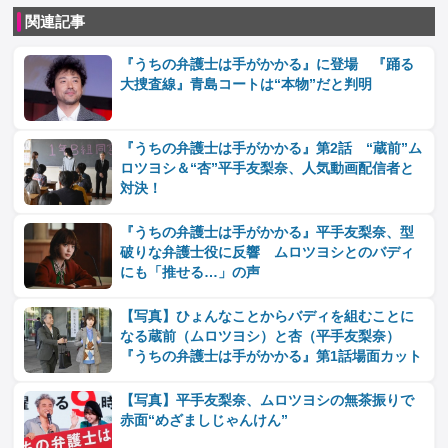
関連記事
『うちの弁護士は手がかかる』に登場 『踊る
大捜査線』青島コートは“本物”だと判明
『うちの弁護士は手がかかる』第2話 “蔵前”ム
ロツヨシ＆“杏”平手友梨奈、人気動画配信者と
対決！
『うちの弁護士は手がかかる』平手友梨奈、型
破りな弁護士役に反響 ムロツヨシとのバディ
にも「推せる…」の声
【写真】ひょんなことからバディを組むことに
なる蔵前（ムロツヨシ）と杏（平手友梨奈）
『うちの弁護士は手がかかる』第1話場面カット
【写真】平手友梨奈、ムロツヨシの無茶振りで
赤面“めざましじゃんけん”