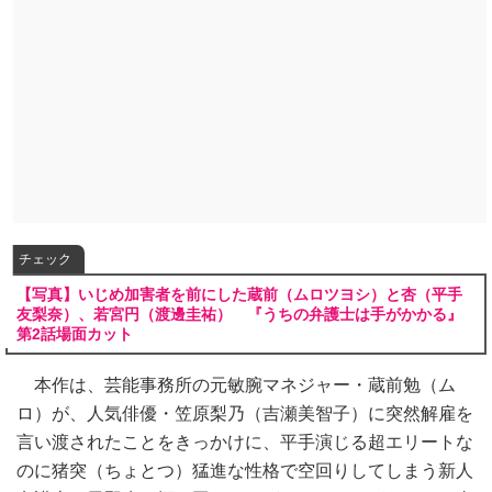
チェック
【写真】いじめ加害者を前にした蔵前（ムロツヨシ）と杏（平手
友梨奈）、若宮円（渡邊圭祐） 『うちの弁護士は手がかかる』
第2話場面カット
本作は、芸能事務所の元敏腕マネジャー・蔵前勉（ム
ロ）が、人気俳優・笠原梨乃（吉瀬美智子）に突然解雇を
言い渡されたことをきっかけに、平手演じる超エリートな
のに猪突（ちょとつ）猛進な性格で空回りしてしまう新人