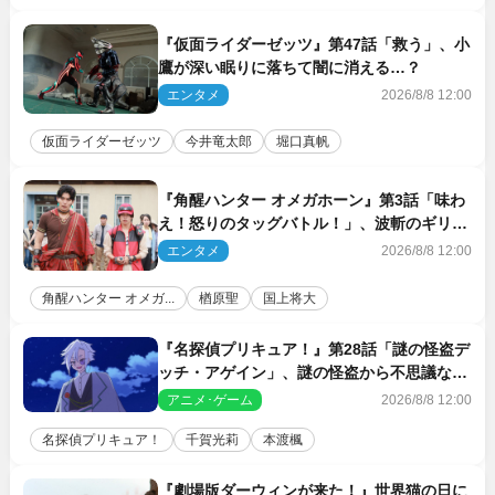
『仮面ライダーゼッツ』第47話「救う」、小
鷹が深い眠りに落ちて闇に消える…？
エンタメ
2026/8/8 12:00
仮面ライダーゼッツ
今井竜太郎
堀口真帆
『角醒ハンター オメガホーン』第3話「味わ
え！怒りのタッグバトル！」、波斬のギリコ
がハンターバトルを挑んできた！
エンタメ
2026/8/8 12:00
角醒ハンター オメガ...
楢原聖
国上将大
『名探偵プリキュア！』第28話「謎の怪盗デ
ッチ・アゲイン」、謎の怪盗から不思議な予
告状が届く
アニメ･ゲーム
2026/8/8 12:00
名探偵プリキュア！
千賀光莉
本渡楓
『劇場版ダーウィンが来た！』世界猫の日に