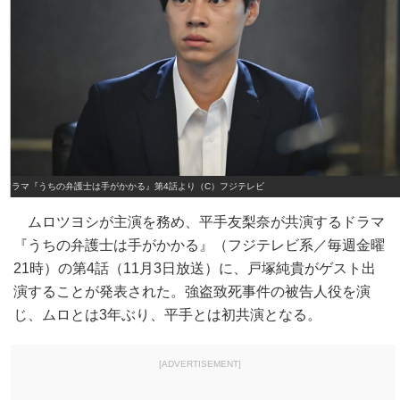
ドラマ『うちの弁護士は手がかかる』第4話より（C）フジテレビ
ムロツヨシが主演を務め、平手友梨奈が共演するドラマ
『うちの弁護士は手がかかる』（フジテレビ系／毎週金曜
21時）の第4話（11月3日放送）に、戸塚純貴がゲスト出
演することが発表された。強盗致死事件の被告人役を演
じ、ムロとは3年ぶり、平手とは初共演となる。
[ADVERTISEMENT]