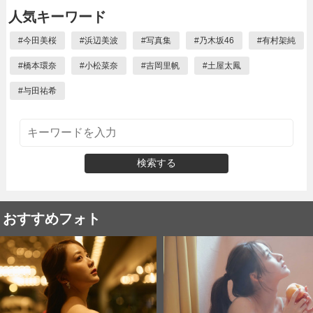
人気キーワード
#
今田美桜
#
浜辺美波
#
写真集
#
乃木坂46
#
有村架純
#
橋本環奈
#
小松菜奈
#
吉岡里帆
#
土屋太鳳
#
与田祐希
検索する
おすすめフォト