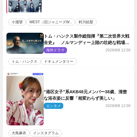
小瀧望
WEST.（旧ジャニーズW...
村川絵梨
トム・ハンクス製作総指揮『第二次世界大戦
全史』 ノルマンディー上陸の壮絶な戦場を
収めた特別映像解禁
海外ドラマ
2026/8/8 12:00
トム・ハンクス
ドキュメンタリー
“港区女子”系AKB48元メンバー38歳、清楚
な浴衣姿に反響「相変わらず美しい」
エンタメ
2026/8/8 12:00
大島麻衣
インスタグラム