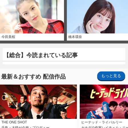
今田美桜
橋本環奈
【総合】今読まれている記事
最新＆おすすめ 配信作品
もっと見る
THE ONE SHOT
ヒーテッド・ライバルリー
千鳥・大悟が企画・プロデュー…
カナダの作家レイチェル・リ