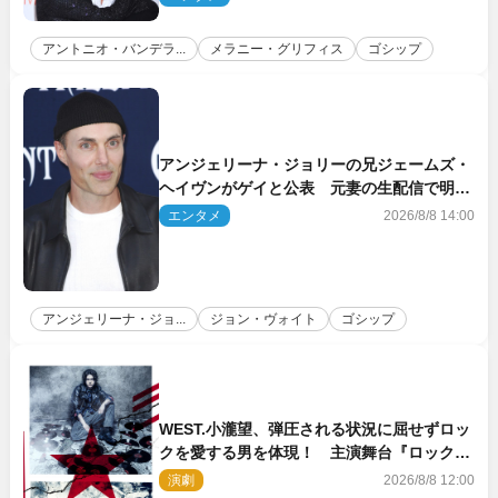
アントニオ・バンデラ...
メラニー・グリフィス
ゴシップ
アンジェリーナ・ジョリーの兄ジェームズ・
ヘイヴンがゲイと公表 元妻の生配信で明ら
かに
エンタメ
2026/8/8 14:00
アンジェリーナ・ジョ...
ジョン・ヴォイト
ゴシップ
WEST.小瀧望、弾圧される状況に屈せずロッ
クを愛する男を体現！ 主演舞台『ロックン
ロール』ビジュアル解禁
演劇
2026/8/8 12:00