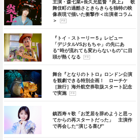
主演・森七菜×長久允監督『炎上』 歌
舞伎町の過酷さときらきらを独特の映
像表現で描いた衝撃作＜出演者コラム
＞
P R
『トイ・ストーリー５』レビュー
「デジタルVSおもちゃ」の先にあ
る“時が流れても変わらないもの”に目
頭が熱くなる
P R
舞台『となりのトトロ』ロンドン公演
を観劇できる特別企画！ ローチケ
［旅行］海外航空券取扱スタート記念
で実施
P R
鎮西寿々歌「お芝居を辞めようと思っ
てからの再スタートだった」 主演作
で再会した“演じる喜び”