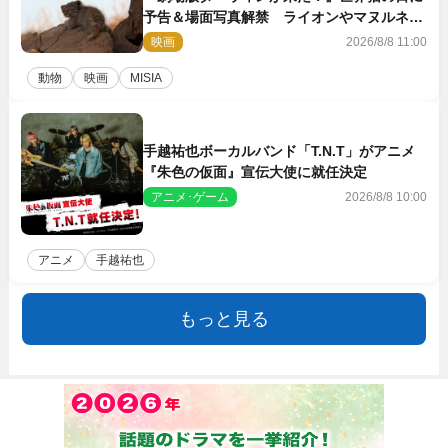
予告＆場面写真解禁 ライオンやマヌルネコ
の赤ちゃんが大集合
映画
2026/8/8 11:00
動物
映画
MISIA
手越祐也ボーカルバンド「T.N.T」がアニメ
『朱色の仮面』宣伝大使に就任決定
アニメ･ゲーム
2026/8/8 10:00
アニメ
手越祐也
もっと見る