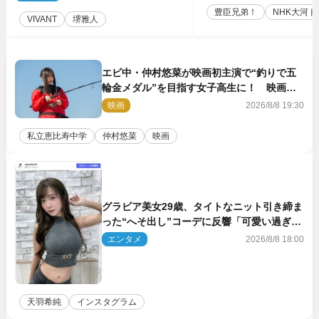
豊臣兄弟！
NHK大河ド
VIVANT
堺雅人
エビ中・仲村悠菜が映画初主演で“釣りで五
輪金メダル”を目指す女子高生に！ 映画
『つりこまち』今秋公開
映画
2026/8/8 19:30
私立恵比寿中学
仲村悠菜
映画
グラビア美女29歳、タイトなニット引き締ま
った“へそ出し”コーデに反響「可愛い過ぎ
る」
エンタメ
2026/8/8 18:00
天羽希純
インスタグラム