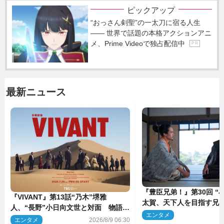
ピックアップ
“おっさん剣聖”の一太刀に宿る人生
―― 世界で話題の本格アクションアニ
メ、Prime Videoで独占配信中
P R
最新ニュース
『豊臣兄弟！』第30回 “
『VIVANT』第13話“乃木”堺雅
太賀、天下人を目指す兄“
人、“長野”小日向文世と対面 物語は
亮と“清須会議”へ
エンタメ
2
予想外の展開へ
エンタメ
2026/8/9 06:30