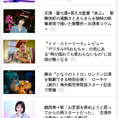
主演・森七菜×長久允監督『炎上』 歌
舞伎町の過酷さときらきらを独特の映
像表現で描いた衝撃作＜出演者コラム
＞
P R
『トイ・ストーリー５』レビュー
「デジタルVSおもちゃ」の先にあ
る“時が流れても変わらないもの”に目
頭が熱くなる
P R
舞台『となりのトトロ』ロンドン公演
を観劇できる特別企画！ ローチケ
［旅行］海外航空券取扱スタート記念
で実施
P R
鎮西寿々歌「お芝居を辞めようと思っ
てからの再スタートだった」 主演作
で再会した“演じる喜び”