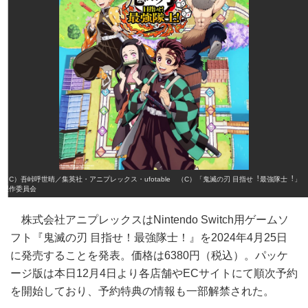
（C）吾峠呼世晴／集英社・アニプレックス・ufotable （C）「鬼滅の刃 目指せ︕最強隊士︕」
製作委員会
株式会社アニプレックスはNintendo Switch用ゲームソ
フト『鬼滅の刃 目指せ！最強隊士！』を2024年4月25日
に発売することを発表。価格は6380円（税込）。パッケ
ージ版は本日12月4日より各店舗やECサイトにて順次予約
を開始しており、予約特典の情報も一部解禁された。