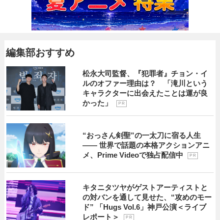
編集部おすすめ
松永大司監督、『犯罪者』チョン・イ
ルのオファー理由は？ 「滝川という
キャラクターに出会えたことは運が良
かった」
P R
“おっさん剣聖”の一太刀に宿る人生
―― 世界で話題の本格アクションアニ
メ、Prime Videoで独占配信中
P R
キタニタツヤがゲストアーティストと
の対バンを通して見せた、“攻めのモー
ド” 「Hugs Vol.6」神戸公演＜ライブ
レポート＞
P R