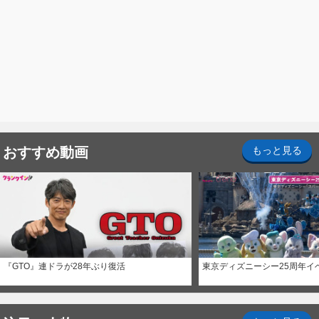
おすすめ動画
もっと見る
『GTO』連ドラが28年ぶり復活
東京ディズニーシー25周年イ