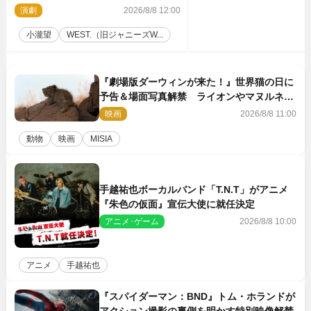
台『ロックンロール』ビジュアル解禁
演劇
2026/8/8 12:00
小瀧望
WEST.（旧ジャニーズW...
『劇場版ダーウィンが来た！』世界猫の日に
予告＆場面写真解禁 ライオンやマヌルネコ
の赤ちゃんが大集合
映画
2026/8/8 11:00
動物
映画
MISIA
手越祐也ボーカルバンド「T.N.T」がアニメ
『朱色の仮面』宣伝大使に就任決定
アニメ･ゲーム
2026/8/8 10:00
アニメ
手越祐也
『スパイダーマン：BND』トム・ホランドが
アクション撮影の裏側を明かす特別映像解禁