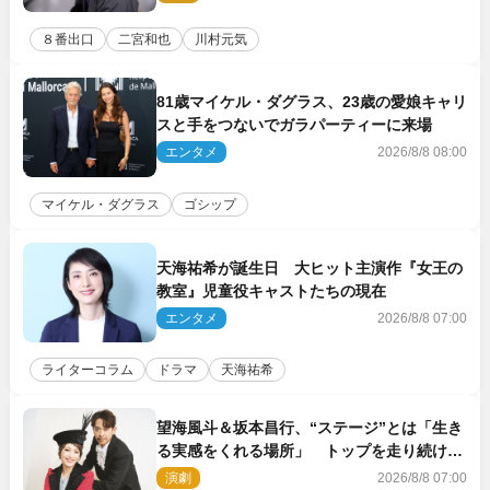
８番出口
二宮和也
川村元気
81歳マイケル・ダグラス、23歳の愛娘キャリ
スと手をつないでガラパーティーに来場
エンタメ
2026/8/8 08:00
マイケル・ダグラス
ゴシップ
天海祐希が誕生日 大ヒット主演作『女王の
教室』児童役キャストたちの現在
エンタメ
2026/8/8 07:00
ライターコラム
ドラマ
天海祐希
望海風斗＆坂本昌行、“ステージ”とは「生き
る実感をくれる場所」 トップを走り続ける
原動力を語る
演劇
2026/8/8 07:00