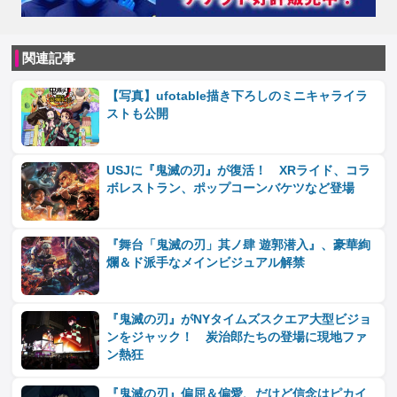
関連記事
【写真】ufotable描き下ろしのミニキャライラ
ストも公開
USJに『鬼滅の刃』が復活！ XRライド、コラ
ボレストラン、ポップコーンバケツなど登場
『舞台「鬼滅の刃」其ノ肆 遊郭潜入』、豪華絢
爛＆ド派手なメインビジュアル解禁
『鬼滅の刃』がNYタイムズスクエア大型ビジョ
ンをジャック！ 炭治郎たちの登場に現地ファ
ン熱狂
『鬼滅の刃』偏屈＆偏愛、だけど信念はピカイ