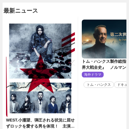
最新ニュース
トム・ハンクス製作総指
界大戦全史』 ノルマン
壮絶な戦場を収めた特別
海外ドラマ
2
トム・ハンクス
ドキュ
WEST.小瀧望、弾圧される状況に屈せ
ずロックを愛する男を体現！ 主演舞