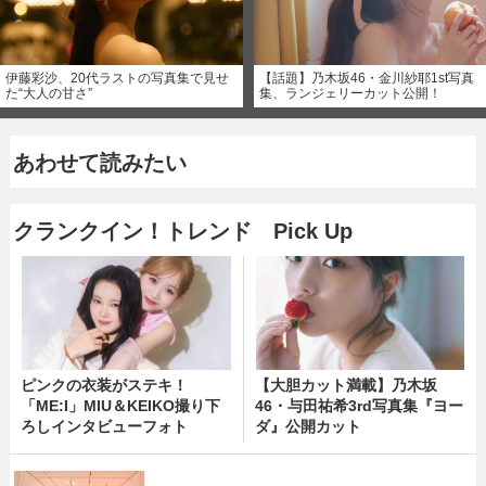
伊藤彩沙、20代ラストの写真集で見せ
【話題】乃木坂46・金川紗耶1st写真
た“大人の甘さ”
集、ランジェリーカット公開！
あわせて読みたい
クランクイン！トレンド Pick Up
ピンクの衣装がステキ！
【大胆カット満載】乃木坂
「ME:I」MIU＆KEIKO撮り下
46・与田祐希3rd写真集『ヨー
ろしインタビューフォト
ダ』公開カット