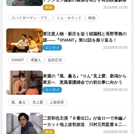
映画
2026/8/8 10:00
スパイダーマン：ブラ...
トム・ホランド
映画
要注意人物・新庄を追う頭脳戦と長野専務の
謎――『VIVANT』第12話を振り返る！
エンタメ
2026/8/8 09:00
VIVANT
堺雅人
役所広司
来週の『風、薫る』“りん”見上愛、新潟から
東京へ 恵風看護婦会での初仕事に向かう
エンタメ
2026/8/8 08:15
風、薫る
見上愛
上坂樹里
二宮和也主演『８番出口』が金ローで本編ノ
ーカット地上波初放送 川村元気監督＆二宮
コメント到着
映画
2026/8/8 08:00