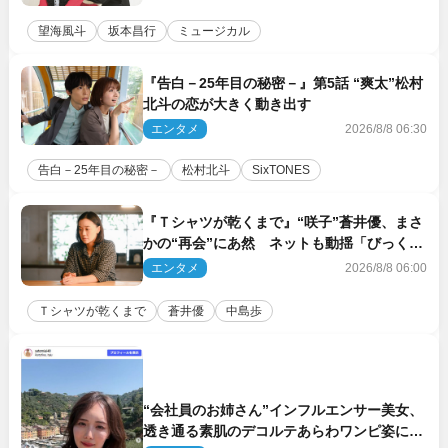
望海風斗
坂本昌行
ミュージカル
『告白－25年目の秘密－』第5話 “爽太”松村
北斗の恋が大きく動き出す
エンタメ
2026/8/8 06:30
告白－25年目の秘密－
松村北斗
SixTONES
『Ｔシャツが乾くまで』“咲子”蒼井優、まさ
かの“再会”にあ然 ネットも動揺「びっくり
した!!」「今さら?!」（ネタバレあり）
エンタメ
2026/8/8 06:00
Ｔシャツが乾くまで
蒼井優
中島歩
“会社員のお姉さん”インフルエンサー美女、
透き通る素肌のデコルテあらわワンピ姿に反