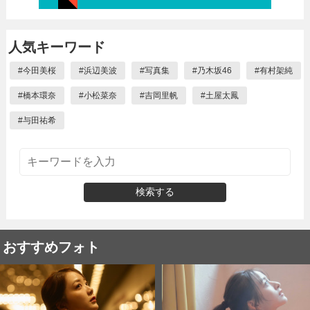
人気キーワード
#
今田美桜
#
浜辺美波
#
写真集
#
乃木坂46
#
有村架純
#
橋本環奈
#
小松菜奈
#
吉岡里帆
#
土屋太鳳
#
与田祐希
検索する
おすすめフォト