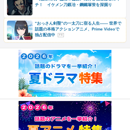
チ！ イケメン刀鍛冶・鋼鐵塚蛍を深掘り
“おっさん剣聖”の一太刀に宿る人生―― 世界で
話題の本格アクションアニメ、Prime Videoで
独占配信中
P R