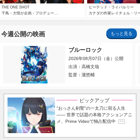
THE ONE SHOT
ヒーテッド・ライバルリー
千鳥・大悟が企画・プロデュー…
カナダの作家レイチェル・リ
今週公開の映画
もっと見る
ブルーロック
2026年08月07日（金）公開
出演：高橋文哉
監督：瀧悠輔
ピックアップ
“おっさん剣聖”の一太刀に宿る人生
―― 世界で話題の本格アクションアニ
メ、Prime Videoで独占配信中
P R