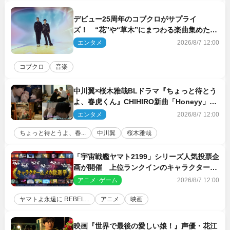
デビュー25周年のコブクロがサプライ
ズ！ “花”や“草木”にまつわる楽曲集めた新
コンセプトアルバムを“花の日”に配信リリー
エンタメ
2026/8/7 12:00
ス
コブクロ
音楽
中川翼×桜木雅哉BLドラマ『ちょっと待とう
よ、春虎くん』CHIHIRO新曲「Honeyy」が
ED主題歌に決定！
エンタメ
2026/8/7 12:00
ちょっと待とうよ、春...
中川翼
桜木雅哉
「宇宙戦艦ヤマト2199」シリーズ人気投票企
画が開催 上位ランクインのキャラクター＆
メカは新規描き下ろしイラストを制作
アニメ･ゲーム
2026/8/7 12:00
ヤマトよ永遠に REBEL...
アニメ
映画
映画『世界で最後の愛しい娘！』声優・花江