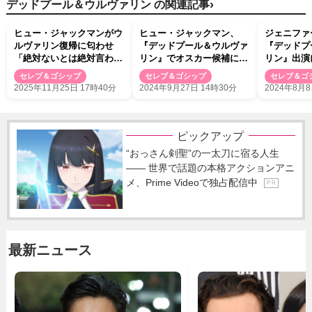
›
デッドプール＆ウルヴァリン の関連記事
ヒュー・ジャックマンがウ
ヒュー・ジャックマン、
ジェニファ
ルヴァリン復帰に匂わせ
『デッドプール＆ウルヴァ
『デッドプ
「絶対ないとは絶対言わな
リン』でオスカー候補に名
リン』出演
い」
乗り
ニングを公
セレブ＆ゴシップ
セレブ＆ゴシップ
セレブ＆ゴ
2025年11月25日 17時40分
2024年9月27日 14時30分
2024年8月8
ピックアップ
“おっさん剣聖”の一太刀に宿る人生
―― 世界で話題の本格アクションアニ
メ、Prime Videoで独占配信中
P R
最新ニュース