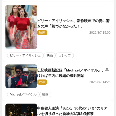
ビリー・アイリッシュ、新作映画での姿に驚
きの声「気づかなかった！」
映画
2026/8/7 15:00
ビリー・アイリッシュ
映画
ゴシップ
伝記映画新記録『Michael／マイケル』、早
ければ年内に続編の撮影開始
映画
2026/8/7 14:25
Michael／マイケル
映画
中島健人主演『SとX』30代の“いま”のリア
ルを切り取った新場面写真5点解禁