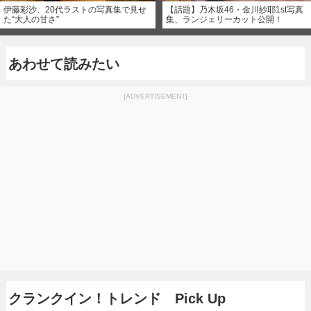
伊藤彩沙、20代ラストの写真集で見せ
【話題】乃木坂46・金川紗耶1st写真
た“大人の甘さ”
集、ランジェリーカット公開！
あわせて読みたい
[ADVERTISEMENT]
クランクイン！トレンド Pick Up