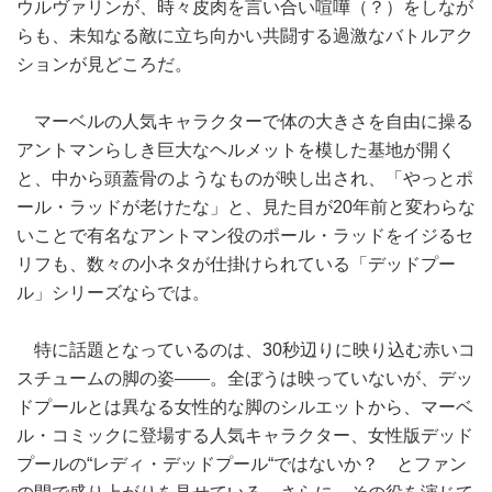
ウルヴァリンが、時々皮肉を言い合い喧嘩（？）をしなが
らも、未知なる敵に立ち向かい共闘する過激なバトルアク
ションが見どころだ。
マーベルの人気キャラクターで体の大きさを自由に操る
アントマンらしき巨大なヘルメットを模した基地が開く
と、中から頭蓋骨のようなものが映し出され、「やっとポ
ール・ラッドが老けたな」と、見た目が20年前と変わらな
いことで有名なアントマン役のポール・ラッドをイジるセ
リフも、数々の小ネタが仕掛けられている「デッドプー
ル」シリーズならでは。
特に話題となっているのは、30秒辺りに映り込む赤いコ
スチュームの脚の姿――。全ぼうは映っていないが、デッ
ドプールとは異なる女性的な脚のシルエットから、マーベ
ル・コミックに登場する人気キャラクター、女性版デッド
プールの“レディ・デッドプール“ではないか？ とファン