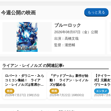
今週公開の映画
もっと見る
ブルーロック
2026年08月07日（金）公開
出演：高橋文哉
監督：瀧悠輔
›
ライアン・レイノルズ の関連記事
ロバート・ダウニー・Jr.ら
『デッドプール』新作が始
【テイラー
コミコン集結！ ライア
動！ ライアン・レイノル
式】元親友
ン・レイノルズは客席から
ズが認める
ヴリー＆ラ
乱入 『アベンジャーズ／
ルズは招待
映画
映画
エンタメ
ドゥームズデイ』新ビジュ
2026年7月27日 15時15分
2026年7月22日 16時00分
2026年7月6
アルも