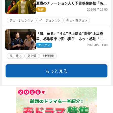
夏樹のナレーション入り予告映像解禁「あふ
れ出る温かさに涙が止まらない！」
映画
2026/8/7 12:00
チョ・ジョンソク
イ・ジョンウン
チョ・ヨジョン
『風、薫る』“りん”見上愛＆“直美”上坂樹
里、感染収束で固い握手 ネット感動「この
バディは最強」「アツい」
エンタメ
2026/8/7 11:00
風、薫る
見上愛
上坂樹里
もっと見る