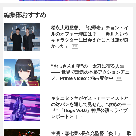
編集部おすすめ
松永大司監督、『犯罪者』チョン・イ
ルのオファー理由は？ 「滝川という
キャラクターに出会えたことは運が良
かった」
P R
“おっさん剣聖”の一太刀に宿る人生
―― 世界で話題の本格アクションアニ
メ、Prime Videoで独占配信中
P R
キタニタツヤがゲストアーティストと
の対バンを通して見せた、“攻めのモー
ド” 「Hugs Vol.6」神戸公演＜ライブ
レポート＞
P R
主演・森七菜×長久允監督『炎上』 歌