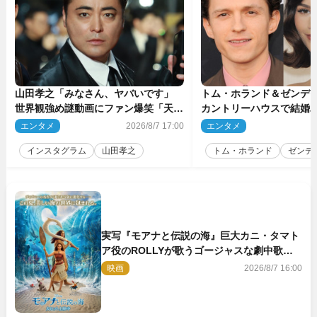
山田孝之「みなさん、ヤバいです」
トム・ホランド＆ゼンデ
世界観強め謎動画にファン爆笑「天才
カントリーハウスで結婚
だわ」
結婚指輪を身に着けたト
エンタメ
2026/8/7 17:00
エンタメ
2
チ
インスタグラム
山田孝之
トム・ホランド
ゼンデ
実写『モアナと伝説の海』巨大カニ・タマト
ア役のROLLYが歌うゴージャスな劇中歌
「シャイニー」本編映像解禁
映画
2026/8/7 16:00