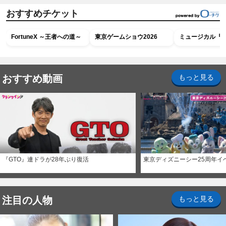
おすすめチケット
FortuneX ～王者への道～
東京ゲームショウ2026
ミュージカル『R
おすすめ動画
もっと見る
『GTO』連ドラが28年ぶり復活
東京ディズニーシー25周年イ
注目の人物
もっと見る