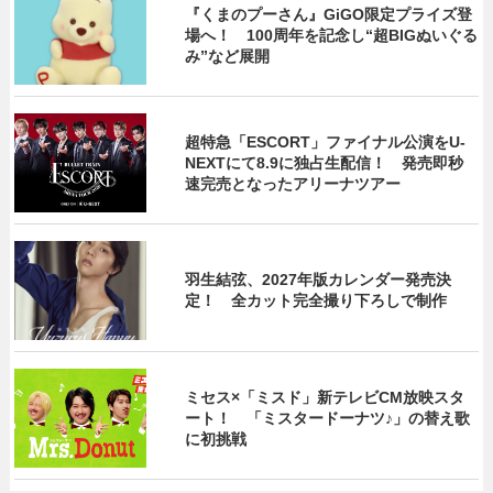
『くまのプーさん』GiGO限定プライズ登
場へ！ 100周年を記念し“超BIGぬいぐる
み”など展開
超特急「ESCORT」ファイナル公演をU-
NEXTにて8.9に独占生配信！ 発売即秒
速完売となったアリーナツアー
羽生結弦、2027年版カレンダー発売決
定！ 全カット完全撮り下ろしで制作
ミセス×「ミスド」新テレビCM放映スタ
ート！ 「ミスタードーナツ♪」の替え歌
に初挑戦