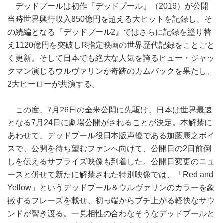
デッドプールは初作『デッドプール』（2016）が公開
当時世界興行収入850億円を超える大ヒットを記録し、そ
の続編となる『デッドプール2』ではさらに記録を塗り替
え1120億円を突破しR指定映画の世界歴代記録をことごと
く更新。そして日本でも絶大な人気を誇るヒュー・ジャッ
クマン演じるウルヴァリンが奇跡のカムバックを果たし、
2大ヒーローが共演する。
この度、7月26日の全米公開に先駆け、日本は世界最速
となる7月24日に劇場公開がされることが決定。本解禁に
あわせて、デッドプール役日本版声優である加藤康之ボイ
スで、公開を待ち望むファンへ向けて、公開日の2日前倒
しを伝えるサプライズ映像も到着した。公開日変更のニュ
ースと併せて新たに解禁された特別映像では、「Red and
Yellow」というデッドプール＆ウルヴァリンのカラーを象
徴するフレーズを載せ、初っ端からブチ上がる軽快なサウ
ンドが響き渡る。一見相性の合わなそうなデッドプールと