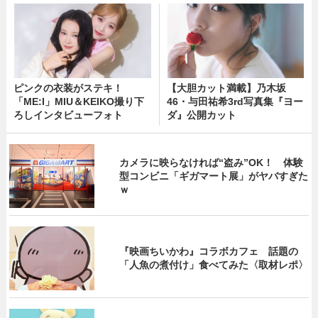
ピンクの衣装がステキ！
【大胆カット満載】乃木坂
「ME:I」MIU＆KEIKO撮り下
46・与田祐希3rd写真集『ヨー
ろしインタビューフォト
ダ』公開カット
カメラに映らなければ“盗み”OK！ 体験
型コンビニ「ギガマート展」がヤバすぎた
ｗ
『映画ちいかわ』コラボカフェ 話題の
「人魚の煮付け」食べてみた〈取材レポ〉