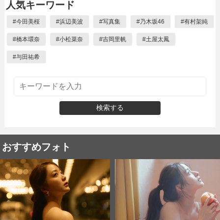
人気キーワード
#
今田美桜
#
浜辺美波
#
写真集
#
乃木坂46
#
有村架純
#
橋本環奈
#
小松菜奈
#
吉岡里帆
#
土屋太鳳
#
与田祐希
検索する
おすすめフォト