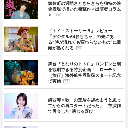
舞伎町の過酷さときらきらを独特の映
像表現で描いた衝撃作＜出演者コラム
＞
P R
『トイ・ストーリー５』レビュー
「デジタルVSおもちゃ」の先にあ
る“時が流れても変わらないもの”に目
頭が熱くなる
P R
舞台『となりのトトロ』ロンドン公演
を観劇できる特別企画！ ローチケ
［旅行］海外航空券取扱スタート記念
で実施
P R
鎮西寿々歌「お芝居を辞めようと思っ
てからの再スタートだった」 主演作
で再会した“演じる喜び”