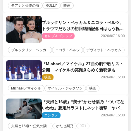
モアナと伝説の海
ROLLY
映画
ブルックリン・ベッカム＆ニコラ・ぺルツ、
トラウマだらけの初回結婚記念日はもう祝わ
ない
セレブ＆ゴシップ
2026/8/7 16:00
ブルックリン・ベッカ...
ニコラ・ペルツ
デヴィッド・ベッカム
『Michael／マイケル』27曲の劇中歌リスト
公開 マイケルの笑顔きらめく新映像も
映画
2026/8/7 15:00
Michael／マイケル
マイケル・ジャクソン
映画
『夫婦と16歳』“美子”かたせ梨乃「ついてな
いわね」想定外ラストにネット衝撃「ヤバす
ぎ…」「怖えぇ」（ネタバレあり）
エンタメ
2026/8/7 15:00
夫婦と16歳〜狂気の隣...
かたせ梨乃
JO1