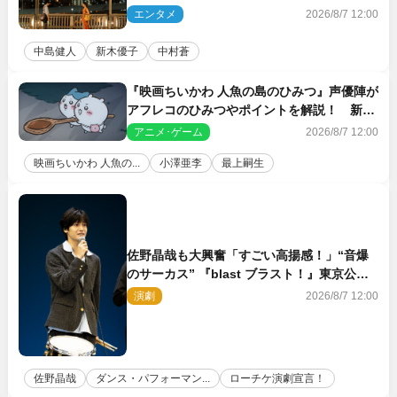
エンタメ
2026/8/7 12:00
中島健人
新木優子
中村蒼
『映画ちいかわ 人魚の島のひみつ』声優陣が
アフレコのひみつやポイントを解説！ 新カ
ットも到着
アニメ･ゲーム
2026/8/7 12:00
映画ちいかわ 人魚の...
小澤亜李
最上嗣生
佐野晶哉も大興奮「すごい高揚感！」“音爆
のサーカス” 『blast ブラスト！』東京公演
が開幕！
演劇
2026/8/7 12:00
佐野晶哉
ダンス・パフォーマン...
ローチケ演劇宣言！