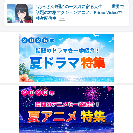
“おっさん剣聖”の一太刀に宿る人生―― 世界で
話題の本格アクションアニメ、Prime Videoで
独占配信中
P R