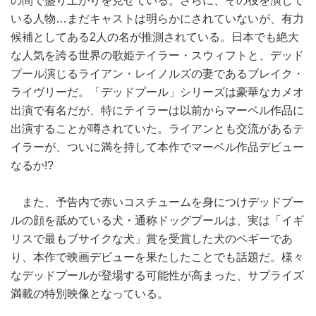
の間で盛り上がりを見せている。さらに、その役を演じて
いる人物…まだキャストは明らかにされていないが、有力
候補としてある2人の名が推測されている。日本でも絶大
な人気を誇る世界の歌姫テイラー・スウィフトと、デッド
プール演じるライアン・レイノルズの妻であるブレイク・
ライヴリーだ。「デッドプール」シリーズは豪華なカメオ
出演で有名だが、特にテイラーは以前からマーベル作品に
出演することが噂されていた。ライアンとも交流があるテ
イラーが、ついに満を持して本作でマーベル作品デビュー
なるか!?
また、予告内で赤いコスチュームを身につけデッドプー
ルの顔を舐めている犬・通称ドッグプールは、実は「イギ
リスで最もブサイクな犬」賞を受賞した犬のペギーであ
り、本作で映画デビューを果たしたことでも話題だ。様々
なデッドプールが登場する可能性が高まった、サプライズ
満載の特別映像となっている。