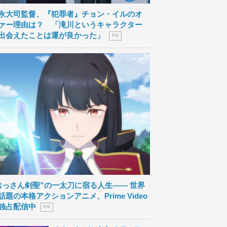
永大司監督、『犯罪者』チョン・イルのオ
ァー理由は？ 「滝川というキャラクター
出会えたことは運が良かった」
P R
おっさん剣聖”の一太刀に宿る人生―― 世界
話題の本格アクションアニメ、Prime Video
独占配信中
P R