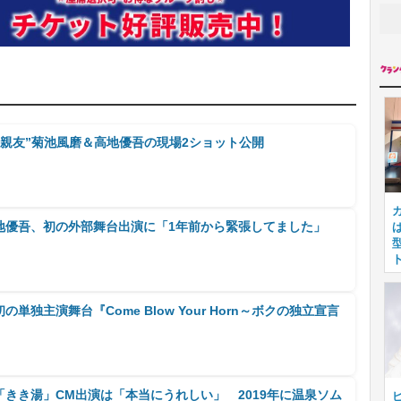
親友”菊池風磨＆高地優吾の現場2ショット公開
・高地優吾、初の外部舞台出演に「1年前から緊張してました」
初の単独主演舞台『Come Blow Your Horn～ボクの独立宣言
、「きき湯」CM出演は「本当にうれしい」 2019年に温泉ソム