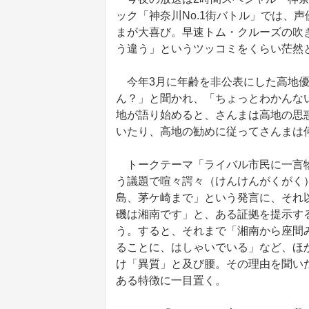
ック「神奈川No.1街バトル」では、
まが大喜び。早速トム・クルーズの吹
う違う」というツッコミをくらい茫然
今年3月に年齢を非公表にした高地優吾
ん？」と聞かれ、「ちょっとわかんな
地が語り始めると、さんまは高地の思
いたり、高地の勧めに従ってさんまは
トークテーマ「ライバル市民に一言物
う議題で喧々諤々（けんけんがくがく
島、茅ケ崎まで」という発言に、それ
磯は湘南です」と、ある証拠を提示する
う。すると、それまで「湘南から座間
ることに、はしゃいでいる」など、ほ
け「異質」と及び腰。その理由を聞い
ある特徴に一目置く。