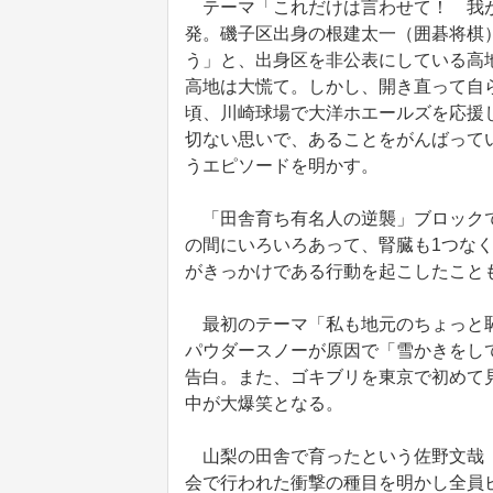
テーマ「これだけは言わせて！ 我が
発。磯子区出身の根建太一（囲碁将棋）
う」と、出身区を非公表にしている高
高地は大慌て。しかし、開き直って自
頃、川崎球場で大洋ホエールズを応援
切ない思いで、あることをがんばって
うエピソードを明かす。
「田舎育ち有名人の逆襲」ブロックで
の間にいろいろあって、腎臓も1つな
がきっかけである行動を起こしたこと
最初のテーマ「私も地元のちょっと恥
パウダースノーが原因で「雪かきをし
告白。また、ゴキブリを東京で初めて
中が大爆笑となる。
山梨の田舎で育ったという佐野文哉（
会で行われた衝撃の種目を明かし全員