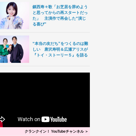
鎮西寿々歌「お芝居を辞めよう
と思ってからの再スタートだっ
た」 主演作で再会した“演じ
る喜び”
“本当の友だち”をつくるのは難
しい 唐沢寿明＆広瀬アリスが
『トイ・ストーリー５』を語る
クランクイン！ YouTubeチャンネル ＞