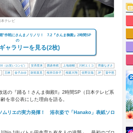
日本テレビ
公開”作戦にさんまノリノリ！ 7.2『さんま御殿』2時間SP
の
ギャラリーを見る(2枚)
000（お笑いコンビ）
安斉星来
囲碁将棋
上地雄輔
川村エミコ
齊藤なぎさ
君
王林
金子みゆ
財前直見
桜井日奈子
桜庭大翔
佐野文哉
JP
畠中悠
時放送の『踊る！さんま御殿!!』2時間SP（日本テレビ系
年齢を非公表にした理由を語る。
泉ソムリエの実力発揮！ 浴衣姿で「Hanako」表紙ソロ
No.1街バトル田舎育ち有名人の逆襲」。最初のブロ