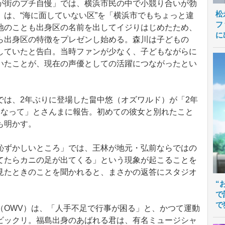
街のプチ自慢」では、横浜市民の中で小競り合いが勃
松
は、“海に面していない区”を「横浜市でもちょっと違
フ
地のことも出身区の名前を出してイジりはじめたため、
に
ら出身区の特徴をプレゼンし始める。森川は子どもの
していたと告白。当時ファンが少なく、子どもながらに
いたことが、現在の声優としての活躍につながったとい
は、2年ぶりに登場した畠中悠（オズワルド）が「2年
くなって」とさんまに報告。初めての彼女と別れたこと
も明かす。
ずかしいところ」では、王林が地元・弘前ならではの
てたらカニの足が出てくる」という現象が起こることを
見たときのことを聞かれると、まさかの返答にスタジオ
“
で
で
OWV）は、「人手不足で行事が困る」と、かつて運動
ビックリ。福島出身のあばれる君は、有名ミュージシャ