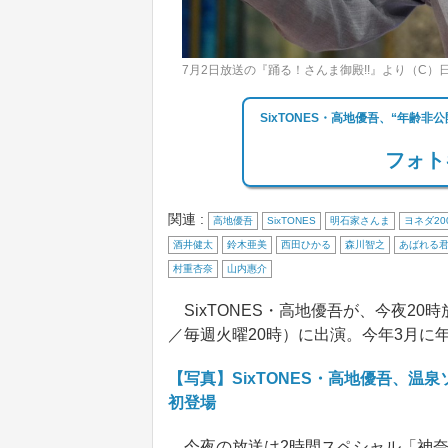
7月2日放送の『踊る！さんま御殿!!』より（C）
SixTONES・高地優吾、“年齢非
フォト
関連 :
高地優吾
SixTONES
明石家さんま
ヨネダ2
酒井健太
鈴木亜美
西田ひかる
森川智之
あばれる
村重杏奈
山内惠介
SixTONES・高地優吾が、今夜20
／毎週火曜20時）に出演。今年3月に
【写真】SixTONES・高地優吾、温
初登場
今夜の放送は2時間スペシャル「神奈川