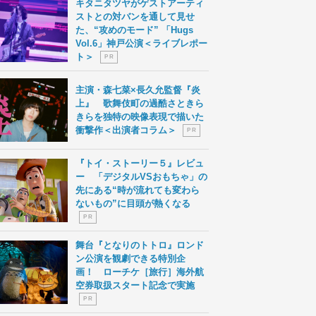
キタニタツヤがゲストアーティ
ストとの対バンを通して見せ
た、“攻めのモード” 「Hugs
Vol.6」神戸公演＜ライブレポー
ト＞
P R
主演・森七菜×長久允監督『炎
上』 歌舞伎町の過酷さときら
きらを独特の映像表現で描いた
衝撃作＜出演者コラム＞
P R
『トイ・ストーリー５』レビュ
ー 「デジタルVSおもちゃ」の
先にある“時が流れても変わら
ないもの”に目頭が熱くなる
P R
舞台『となりのトトロ』ロンド
ン公演を観劇できる特別企
画！ ローチケ［旅行］海外航
空券取扱スタート記念で実施
P R