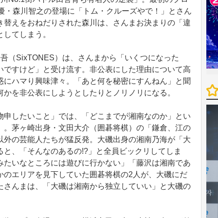
声優・森川智之の登場に「トム・クルーズやで！」とさん
き替えをおねだりされた森川は、さんまお決まりの「違
としてしまう。
（SixTONES）は、さんまから「いくつになった
いですけど」と受け流す。非公表にした理由について高
惑にハマり興味津々。「あと何を秘密にすんねん」と聞
何かを非公表にしようとしたりとノリノリになる。
申したいこと」では、「どこまでが湘南なのか」とい
）。茅ヶ崎出身・文田大介（囲碁将棋）の「鎌倉、江の
以外の芸能人たちが猛反発。大磯出身の湘南乃海が「大
と、「そんなのあるの!?」と全員ビックリしてしま
みたいなところには遊びに行かない」「藤沢は湘南であ
かのエリアを見下していた囲碁将棋の2人が、大磯にだ
たさんまは、「大磯は湘南から独立していい」と大磯の