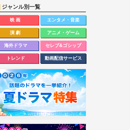
ジャンル別一覧
映画
エンタメ・音楽
演劇
アニメ・ゲーム
海外ドラマ
セレブ&ゴシップ
トレンド
動画配信サービス