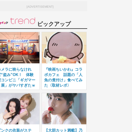
[ADVERTISEMENT]
ピックアップ
カメラに映らなけれ
『映画ちいかわ』コラ
ば“盗み”OK！ 体験
ボカフェ 話題の「人
型コンビニ「ギガマー
魚の煮付け」食べてみ
ト展」がヤバすぎたｗ
た〈取材レポ〉
ピンクの衣装がステ
【大胆カット満載】乃