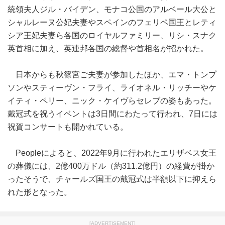
統領夫人ジル・バイデン、モナコ公国のアルベール大公と
シャルレーヌ公妃夫妻やスペインのフェリペ国王とレティ
シア王妃夫妻ら各国のロイヤルファミリー、リシ・スナク
英首相に加え、英連邦各国の総督や首相名が招かれた。
日本からも秋篠宮ご夫妻が参加したほか、エマ・トンプ
ソンやスティーヴン・フライ、ライオネル・リッチーやケ
イティ・ペリー、ニック・ケイヴらセレブの姿もあった。
戴冠式を祝うイベントは3日間にわたって行われ、7日には
祝賀コンサートも開かれている。
Peopleによると、2022年9月に行われたエリザベス女王
の葬儀には、2億400万ドル（約311.2億円）の経費が掛か
ったそうで、チャールズ国王の戴冠式は半額以下に抑えら
れた形となった。
[ADVERTISEMENT]