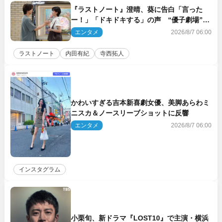
『ラストノート』澄晴、葵に告白「言った
ー！」「ドキドキする」の声 “優子劇場”も
話題
エンタメ
2026/8/7 06:00
ラストノート
内田有紀
寺西拓人
かわいすぎる吉本新喜劇女優、美脚あらわミ
ニスカ＆ノースリーブショットに反響
エンタメ
2026/8/7 06:00
インスタグラム
小栗旬、新ドラマ『LOST10』で主演・横浜