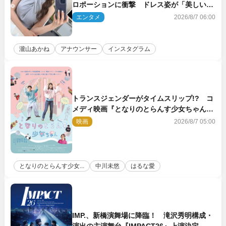
ロポーションに衝撃 ドレス姿が「美しい」
「品がありすぎる」
エンタメ
2026/8/7 06:00
瀧山あかね
アナウンサー
インスタグラム
トランスジェンダーがタイムスリップ!? コ
メディ映画『となりのとらんす少女ちゃん』
11.7公開決定
映画
2026/8/7 05:00
となりのとらんす少女...
中川未悠
はるな愛
IMP.、新橋演舞場に降臨！ 滝沢秀明構成・