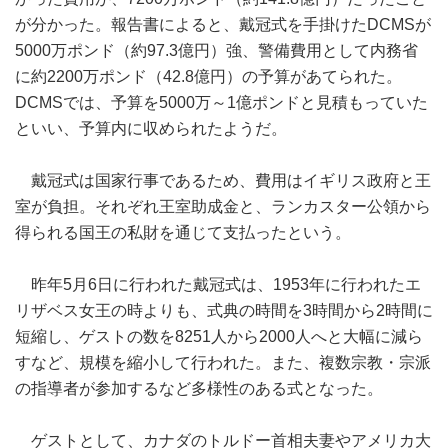
が分かった。報告書によると、戴冠式を手掛けたDCMSが
5000万ポンド（約97.3億円）強、警備費用として内務省
に約2200万ポンド（42.8億円）の予算があてられた。
DCMSでは、予算を5000万～1億ポンドと見積もっていた
といい、予算内に収められたようだ。
戴冠式は国家行事であるため、費用はイギリス政府と王
室が負担。それぞれ王室助成金と、ランカスター公領から
得られる国王の私財を通じて支払ったという。
昨年5月6日に行われた戴冠式は、1953年に行われたエ
リザベス女王の時よりも、式典の時間を3時間から2時間に
短縮し、ゲストの数を8251人から2000人へと大幅に減ら
すなど、規模を縮小して行われた。また、複数宗教・宗派
の指導者が参加するなど多様性のある式となった。
ゲストとして、カナダのトルドー首相夫妻やアメリカ大