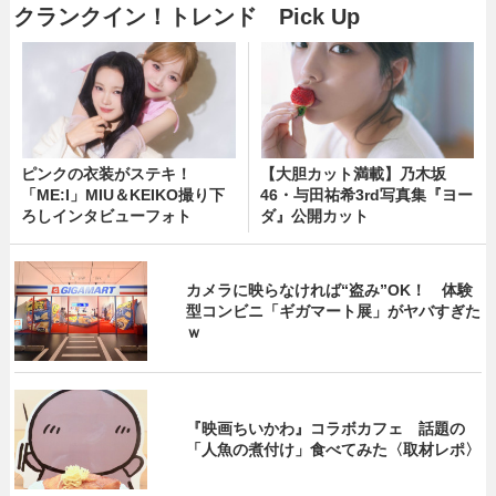
クランクイン！トレンド Pick Up
ピンクの衣装がステキ！
【大胆カット満載】乃木坂
「ME:I」MIU＆KEIKO撮り下
46・与田祐希3rd写真集『ヨー
ろしインタビューフォト
ダ』公開カット
カメラに映らなければ“盗み”OK！ 体験
型コンビニ「ギガマート展」がヤバすぎた
ｗ
『映画ちいかわ』コラボカフェ 話題の
「人魚の煮付け」食べてみた〈取材レポ〉