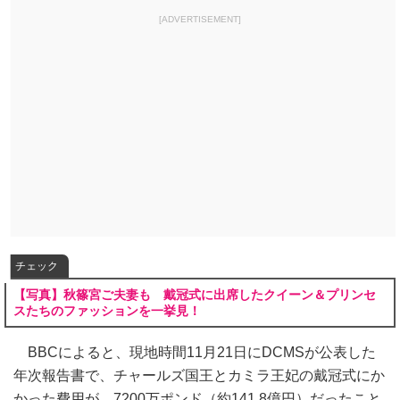
[ADVERTISEMENT]
チェック
【写真】秋篠宮ご夫妻も 戴冠式に出席したクイーン＆プリンセ
スたちのファッションを一挙見！
BBCによると、現地時間11月21日にDCMSが公表した
年次報告書で、チャールズ国王とカミラ王妃の戴冠式にか
かった費用が、7200万ポンド（約141.8億円）だったこと