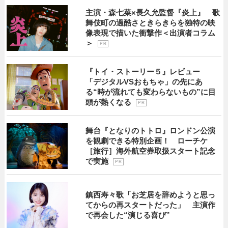
主演・森七菜×長久允監督『炎上』 歌
舞伎町の過酷さときらきらを独特の映
像表現で描いた衝撃作＜出演者コラム
＞
P R
『トイ・ストーリー５』レビュー
「デジタルVSおもちゃ」の先にあ
る“時が流れても変わらないもの”に目
頭が熱くなる
P R
舞台『となりのトトロ』ロンドン公演
を観劇できる特別企画！ ローチケ
［旅行］海外航空券取扱スタート記念
で実施
P R
鎮西寿々歌「お芝居を辞めようと思っ
てからの再スタートだった」 主演作
で再会した“演じる喜び”