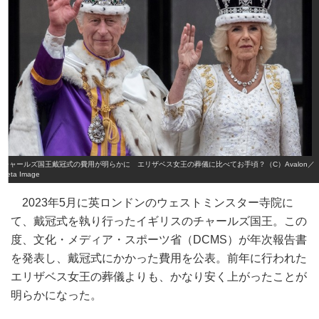
チャールズ国王戴冠式の費用が明らかに エリザベス女王の葬儀に比べてお手頃？（C）Avalon／
Zeta Image
2023年5月に英ロンドンのウェストミンスター寺院に
て、戴冠式を執り行ったイギリスのチャールズ国王。この
度、文化・メディア・スポーツ省（DCMS）が年次報告書
を発表し、戴冠式にかかった費用を公表。前年に行われた
エリザベス女王の葬儀よりも、かなり安く上がったことが
明らかになった。