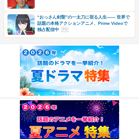
“おっさん剣聖”の一太刀に宿る人生―― 世界で
話題の本格アクションアニメ、Prime Videoで
独占配信中
P R