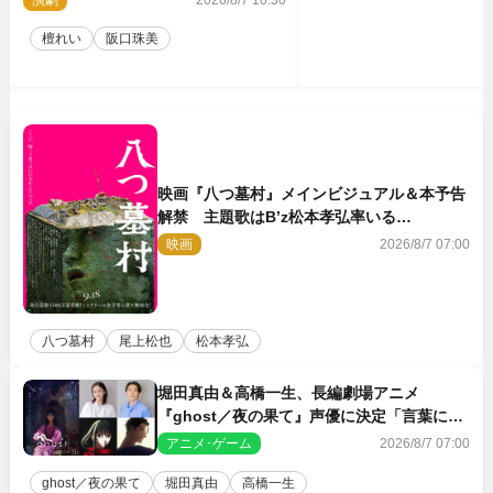
演劇
2026/8/7 10:30
力
檀れい
阪口珠美
映画『八つ墓村』メインビジュアル＆本予告
解禁 主題歌はB’z松本孝弘率いる
TMG「DOOM」に決定
映画
2026/8/7 07:00
八つ墓村
尾上松也
松本孝弘
堀田真由＆高橋一生、長編劇場アニメ
『ghost／夜の果て』声優に決定「言葉には
できない沢山の感情を思い出しました」
アニメ･ゲーム
2026/8/7 07:00
ghost／夜の果て
堀田真由
高橋一生