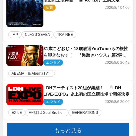
演出の主演舞台『IMPACT26』上演決定
演劇
2026/8/7 04:00
IMP.
CLASS SEVEN
TRAINEE
31歳こどおじ・18歳底辺YouTuberらの根性
を叩きなおす！ 『男磨きハウス』第2弾コ
ーチ陣発表
エンタメ
2026/8/6 20:42
ABEMA（旧AbemaTV）
LDHアーティスト20組が集結！ 『LDH
LIVE‐EXPO』史上初の国立競技場で開催決定
エンタメ
2026/8/6 20:00
EXILE
三代目 J Soul Brothe...
GENERATIONS
もっと見る