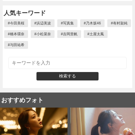
人気キーワード
#
今田美桜
#
浜辺美波
#
写真集
#
乃木坂46
#
有村架純
#
橋本環奈
#
小松菜奈
#
吉岡里帆
#
土屋太鳳
#
与田祐希
検索する
おすすめフォト