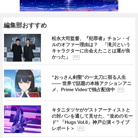
編集部おすすめ
松永大司監督、『犯罪者』チョン・イ
ルのオファー理由は？ 「滝川という
キャラクターに出会えたことは運が良
かった」
P R
“おっさん剣聖”の一太刀に宿る人生
―― 世界で話題の本格アクションアニ
メ、Prime Videoで独占配信中
P R
キタニタツヤがゲストアーティストと
の対バンを通して見せた、“攻めのモー
ド” 「Hugs Vol.6」神戸公演＜ライブ
レポート＞
P R