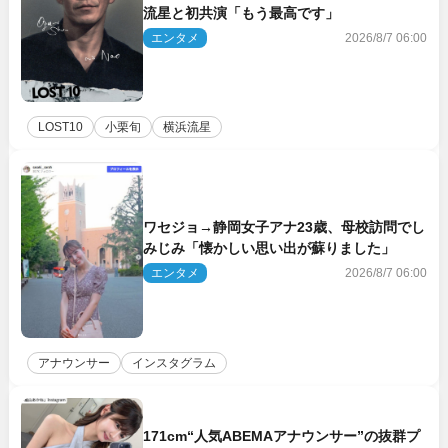
流星と初共演「もう最高です」
エンタメ
2026/8/7 06:00
LOST10
小栗旬
横浜流星
ワセジョ→静岡女子アナ23歳、母校訪問でし
みじみ「懐かしい思い出が蘇りました」
エンタメ
2026/8/7 06:00
アナウンサー
インスタグラム
171cm“人気ABEMAアナウンサー”の抜群プ