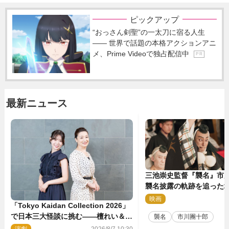
ピックアップ
“おっさん剣聖”の一太刀に宿る人生
―― 世界で話題の本格アクションアニ
メ、Prime Videoで独占配信中
P R
最新ニュース
三池崇史監督『襲名』市
襲名披露の軌跡を追った場
点解禁！
映画
2
「Tokyo Kaidan Collection 2026」
で日本三大怪談に挑む――檀れい＆阪
襲名
市川團十郎
口珠美が語る「牡丹灯籠」の新たな魅