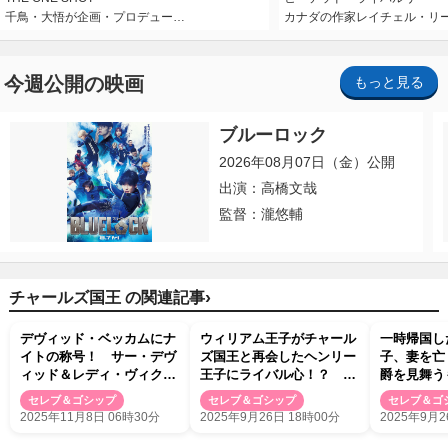
千鳥・大悟が企画・プロデュー…
カナダの作家レイチェル・リ
今週公開の映画
もっと見る
ブルーロック
2026年08月07日（金）公開
出演：高橋文哉
監督：瀧悠輔
›
チャールズ国王 の関連記事
デヴィッド・ベッカムにナ
ウィリアム王子がチャール
一時帰国し
イトの称号！ サー・デヴ
ズ国王と再会したヘンリー
子、妻を亡
ィッド＆レディ・ヴィクト
王子にライバル心！？ 自
爵を見舞う
リアに！
分も個人的に会うためスコ
したチャー
セレブ＆ゴシップ
セレブ＆ゴシップ
セレブ＆ゴ
ットランドへ駆け付ける
手厳しい反
2025年11月8日 06時30分
2025年9月26日 18時00分
2025年9月2