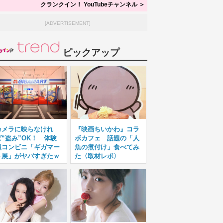
クランクイン！ YouTubeチャンネル ＞
[ADVERTISEMENT]
ピックアップ
カメラに映らなけれ
『映画ちいかわ』コラ
ば“盗み”OK！ 体験
ボカフェ 話題の「人
型コンビニ「ギガマー
魚の煮付け」食べてみ
ト展」がヤバすぎたｗ
た〈取材レポ〉