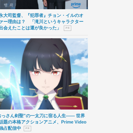
永大司監督、『犯罪者』チョン・イルのオ
ァー理由は？ 「滝川というキャラクター
出会えたことは運が良かった」
P R
おっさん剣聖”の一太刀に宿る人生―― 世界
話題の本格アクションアニメ、Prime Video
独占配信中
P R