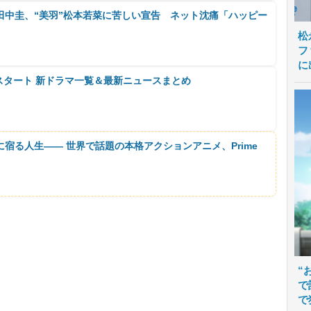
田中圭、“美羽”松本若菜に苦しい宣告 ネット沈痛「ハッピー
松
フ
に
月スタート 新ドラマ一覧＆最新ニュースまとめ
に宿る人生―― 世界で話題の本格アクションアニメ、Prime
“
で
で