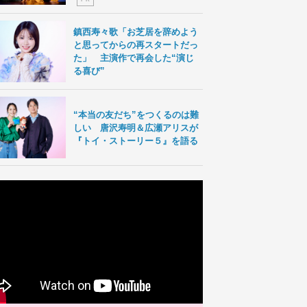
鎮西寿々歌「お芝居を辞めよう
と思ってからの再スタートだっ
た」 主演作で再会した“演じ
る喜び”
“本当の友だち”をつくるのは難
しい 唐沢寿明＆広瀬アリスが
『トイ・ストーリー５』を語る