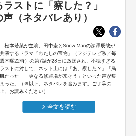
るラストに「察した？」
の声（ネタバレあり）
松本若菜が主演、田中圭とSnow Manの深澤辰哉が
共演するドラマ『わたしの宝物』（フジテレビ系／毎
週木曜22時）の第7話が28日に放送され、不穏すぎる
ラストに対して、ネット上には「あ、察した？」「鳥
肌たった」「更なる修羅場が来そう」といった声が集
まった。（※以下、ネタバレを含みます。ご了承の
上、お読みください）
全文を読む