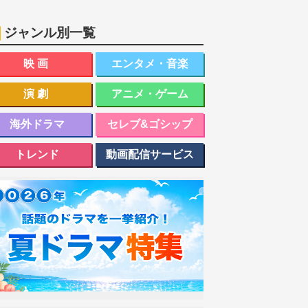
ジャンル別一覧
映画
エンタメ・音楽
演劇
アニメ・ゲーム
海外ドラマ
セレブ&ゴシップ
トレンド
動画配信サービス