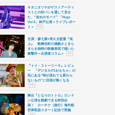
キタニタツヤがゲストアーティ
ストとの対バンを通して見せ
た、“攻めのモード” 「Hugs
Vol.6」神戸公演＜ライブレポー
ト＞
P R
主演・森七菜×長久允監督『炎
上』 歌舞伎町の過酷さときら
きらを独特の映像表現で描いた
衝撃作＜出演者コラム＞
P R
『トイ・ストーリー５』レビュ
ー 「デジタルVSおもちゃ」の
先にある“時が流れても変わら
ないもの”に目頭が熱くなる
P R
舞台『となりのトトロ』ロンド
ン公演を観劇できる特別企
画！ ローチケ［旅行］海外航
空券取扱スタート記念で実施
P R