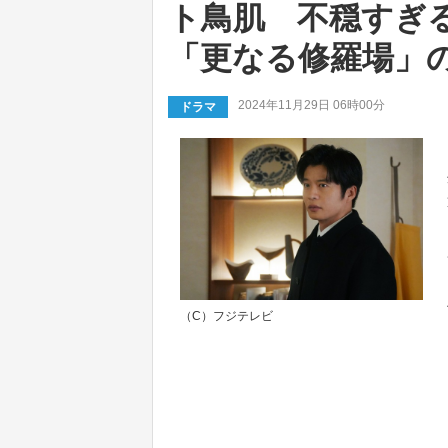
ト鳥肌 不穏すぎ
「更なる修羅場」
2024年11月29日 06時00分
ドラマ
（C）フジテレビ