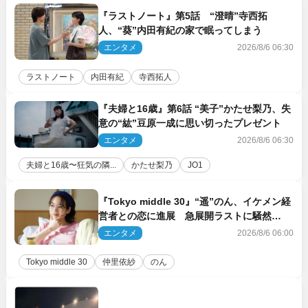
『ラストノート』第5話 “澄晴”寺西拓
人、“葵”内田有紀の家で眠ってしまう
エンタメ
2026/8/6 06:30
ラストノート
内田有紀
寺西拓人
『夫婦と16歳』第6話 “美子”かたせ梨乃、失
意の“紘”豆原一成に思い切ったプレゼント
エンタメ
2026/8/6 06:30
夫婦と16歳〜狂気の隣...
かたせ梨乃
JO1
『Tokyo middle 30』“遥”のん、イケメン経
営者との恋に進展 急展開ラストに騒然
「え…いきなり」「嫌な予感」
エンタメ
2026/8/6 06:00
Tokyo middle 30
仲里依紗
のん