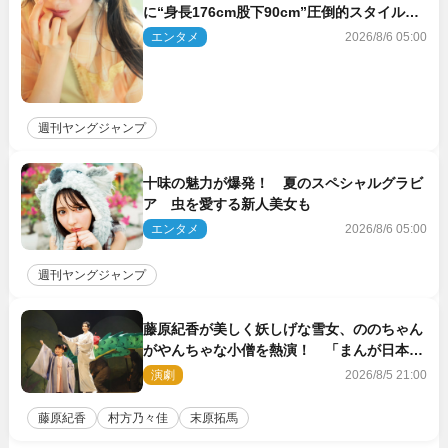
に“身長176cm股下90cm”圧倒的スタイルの
美女も ヤンジャン最新号
エンタメ
2026/8/6 05:00
週刊ヤングジャンプ
十味の魅力が爆発！ 夏のスペシャルグラビ
ア 虫を愛する新人美女も
エンタメ
2026/8/6 05:00
週刊ヤングジャンプ
藤原紀香が美しく妖しげな雪女、ののちゃん
がやんちゃな小僧を熱演！ 「まんが日本昔
ばなし」劇場開幕
演劇
2026/8/5 21:00
藤原紀香
村方乃々佳
末原拓馬