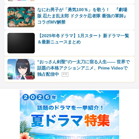
なにわ男子が「勇気100％」を歌う！ 『劇場
版 忍たま乱太郎 ドクタケ忍者隊 最強の軍師』
コラボMV解禁
【2025年冬ドラマ】1月スタート 新ドラマ一覧
＆最新ニュースまとめ
“おっさん剣聖”の一太刀に宿る人生―― 世界で
話題の本格アクションアニメ、Prime Videoで
独占配信中
P R