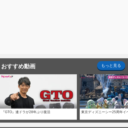
おすすめ動画
もっと見る
『GTO』連ドラが28年ぶり復活
東京ディズニーシー25周年イ