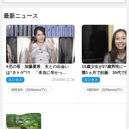
最新ニュース
4児の母・加藤夏希、夫との出会い
15歳少女が27歳男性に
は“ネトゲ”!? 「本当に辛かっ
際1ヵ月で妊娠 30代で
た」“極寒プロポーズ”も告白
の衝撃半生
エンタメ
2026/8/6 11:30
エンタメ
2
ABEMA（旧AbemaTV）
ABEMA（旧AbemaTV）