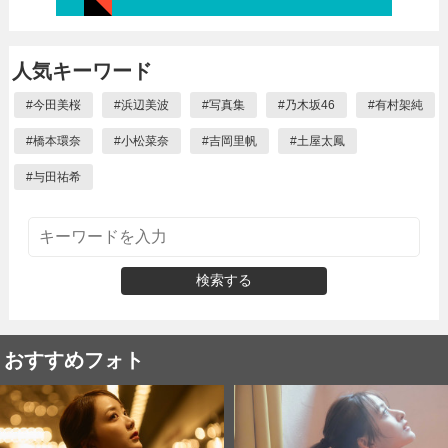
人気キーワード
#
今田美桜
#
浜辺美波
#
写真集
#
乃木坂46
#
有村架純
#
橋本環奈
#
小松菜奈
#
吉岡里帆
#
土屋太鳳
#
与田祐希
検索する
おすすめフォト