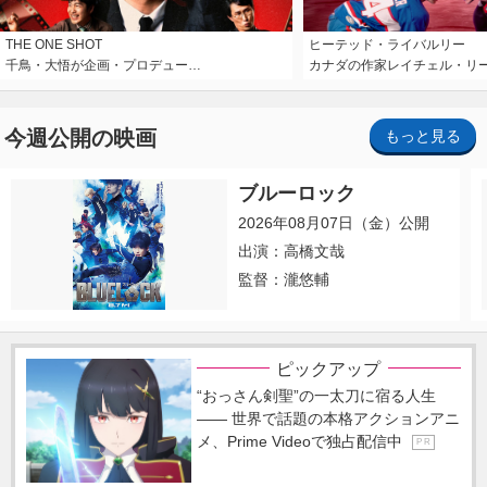
THE ONE SHOT
ヒーテッド・ライバルリー
千鳥・大悟が企画・プロデュー…
カナダの作家レイチェル・リ
今週公開の映画
もっと見る
ブルーロック
2026年08月07日（金）公開
出演：高橋文哉
監督：瀧悠輔
ピックアップ
“おっさん剣聖”の一太刀に宿る人生
―― 世界で話題の本格アクションアニ
メ、Prime Videoで独占配信中
P R