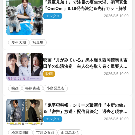
『豊臣兄弟！』で注目の夏生大湖、初写真集
『OmiOmi』9.18発売決定＆先行カット解禁
エンタメ
2026/8/6 10:00
夏生大湖
写真集
映画『月がみている』黒木瞳＆西岡徳馬＆吉
田羊の出演決定 主人公を取り巻く重要人物
を演じる
映画
2026/8/6 10:00
映画
毎熊克哉
小島梨里杏
「鬼平犯科帳」シリーズ最新作『本所の銕』
＆『密告』放送・配信日決定 過去と現在が
繋がるビジュアルも解禁
エンタメ
2026/8/6 10:00
松本幸四郎
市川染五郎
山口馬木也