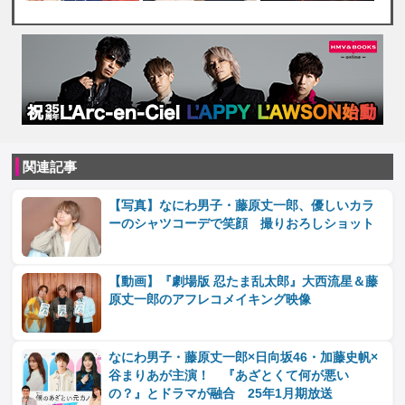
関連記事
【写真】なにわ男子・藤原丈一郎、優しいカラ
ーのシャツコーデで笑顔 撮りおろしショット
【動画】『劇場版 忍たま乱太郎』大西流星＆藤
原丈一郎のアフレコメイキング映像
なにわ男子・藤原丈一郎×日向坂46・加藤史帆×
谷まりあが主演！ 『あざとくて何が悪い
の？』とドラマが融合 25年1月期放送