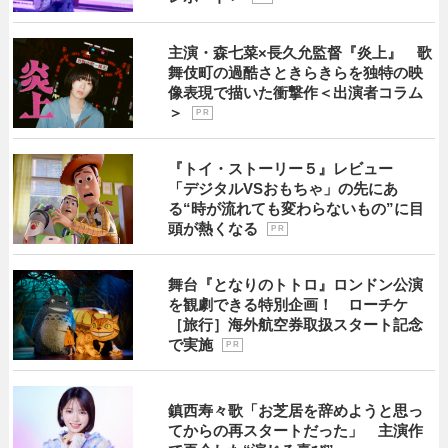
主演・森七菜×長久允監督『炎上』 歌
舞伎町の過酷さときらきらを独特の映
像表現で描いた衝撃作＜出演者コラム
＞
P R
『トイ・ストーリー５』レビュー
「デジタルVSおもちゃ」の先にあ
る“時が流れても変わらないもの”に目
頭が熱くなる
P R
舞台『となりのトトロ』ロンドン公演
を観劇できる特別企画！ ローチケ
［旅行］海外航空券取扱スタート記念
で実施
P R
鎮西寿々歌「お芝居を辞めようと思っ
てからの再スタートだった」 主演作