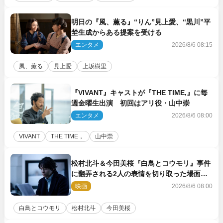
明日の『風、薫る』“りん”見上愛、“黒川”平
埜生成からある提案を受ける
エンタメ
2026/8/6 08:15
風、薫る
見上愛
上坂樹里
『VIVANT』キャストが『THE TIME,』に毎
週金曜生出演 初回はアリ役・山中崇
エンタメ
2026/8/6 08:00
VIVANT
THE TIME，
山中崇
松村北斗＆今田美桜『白鳥とコウモリ』事件
に翻弄される2人の表情を切り取った場面写
真解禁
映画
2026/8/6 08:00
白鳥とコウモリ
松村北斗
今田美桜