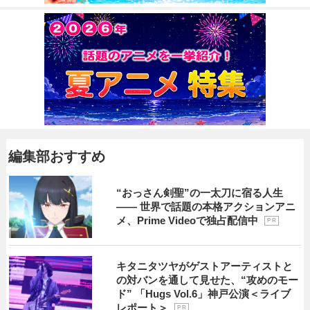
編集部おすすめ
“おっさん剣聖”の一太刀に宿る人生
―― 世界で話題の本格アクションアニ
メ、Prime Videoで独占配信中
P R
キタニタツヤがゲストアーティストと
の対バンを通して見せた、“攻めのモー
ド” 「Hugs Vol.6」神戸公演＜ライブ
レポート＞
P R