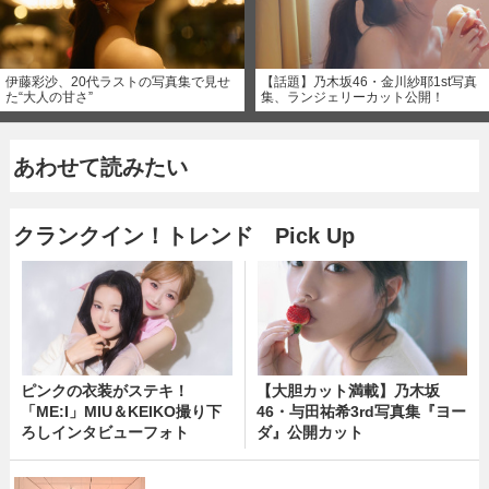
伊藤彩沙、20代ラストの写真集で見せ
【話題】乃木坂46・金川紗耶1st写真
た“大人の甘さ”
集、ランジェリーカット公開！
あわせて読みたい
クランクイン！トレンド Pick Up
ピンクの衣装がステキ！
【大胆カット満載】乃木坂
「ME:I」MIU＆KEIKO撮り下
46・与田祐希3rd写真集『ヨー
ろしインタビューフォト
ダ』公開カット