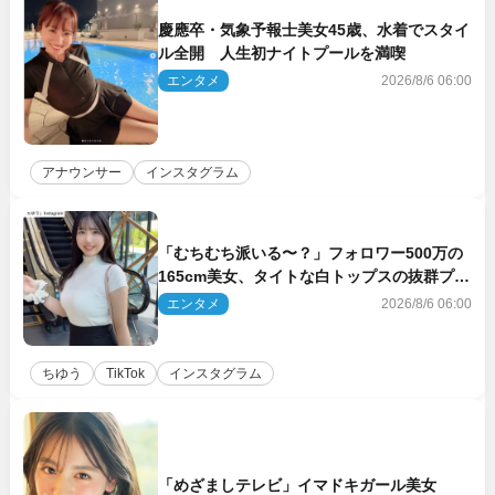
慶應卒・気象予報士美女45歳、水着でスタイ
ル全開 人生初ナイトプールを満喫
エンタメ
2026/8/6 06:00
アナウンサー
インスタグラム
「むちむち派いる〜？」フォロワー500万の
165cm美女、タイトな白トップスの抜群プロ
ポーションにネット衝撃
エンタメ
2026/8/6 06:00
ちゆう
TikTok
インスタグラム
「めざましテレビ」イマドキガール美女