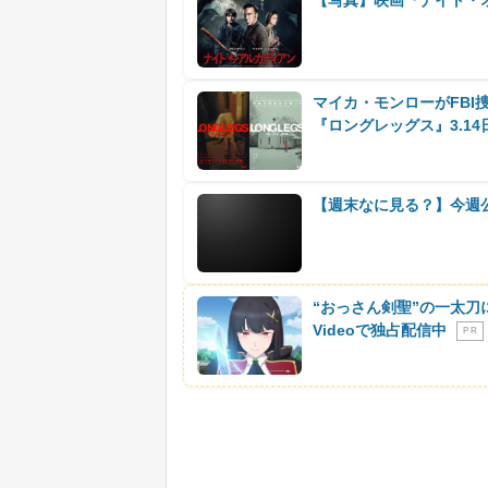
マイカ・モンローがFB
『ロングレッグス』3.14
【週末なに見る？】今週
“おっさん剣聖”の一太刀
Videoで独占配信中
P R