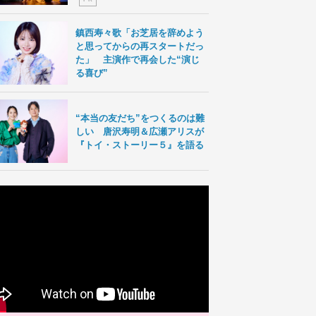
鎮西寿々歌「お芝居を辞めよう
と思ってからの再スタートだっ
た」 主演作で再会した“演じ
る喜び”
“本当の友だち”をつくるのは難
しい 唐沢寿明＆広瀬アリスが
『トイ・ストーリー５』を語る