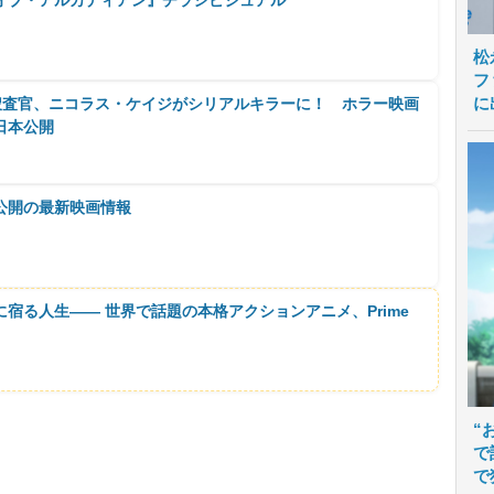
松
フ
に
I捜査官、ニコラス・ケイジがシリアルキラーに！ ホラー映画
日本公開
公開の最新映画情報
に宿る人生―― 世界で話題の本格アクションアニメ、Prime
“
で
で