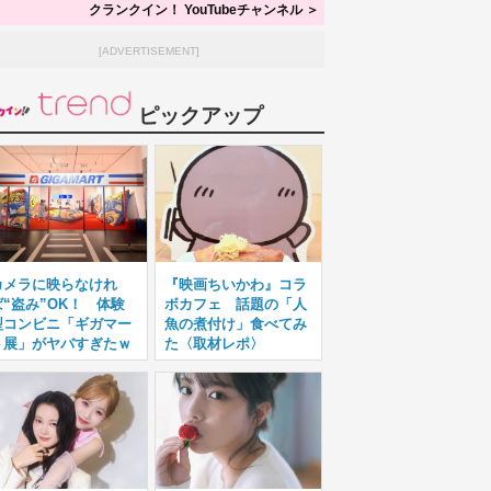
クランクイン！ YouTubeチャンネル ＞
[ADVERTISEMENT]
ピックアップ
カメラに映らなけれ
『映画ちいかわ』コラ
ば“盗み”OK！ 体験
ボカフェ 話題の「人
型コンビニ「ギガマー
魚の煮付け」食べてみ
ト展」がヤバすぎたｗ
た〈取材レポ〉