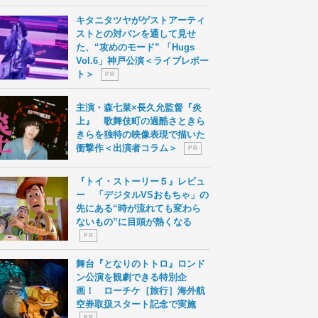
キタニタツヤがゲストアーティ
ストとの対バンを通して見せ
た、“攻めのモード” 「Hugs
Vol.6」神戸公演＜ライブレポー
ト＞
P R
主演・森七菜×長久允監督『炎
上』 歌舞伎町の過酷さときら
きらを独特の映像表現で描いた
衝撃作＜出演者コラム＞
P R
『トイ・ストーリー５』レビュ
ー 「デジタルVSおもちゃ」の
先にある“時が流れても変わら
ないもの”に目頭が熱くなる
P R
舞台『となりのトトロ』ロンド
ン公演を観劇できる特別企
画！ ローチケ［旅行］海外航
空券取扱スタート記念で実施
P R