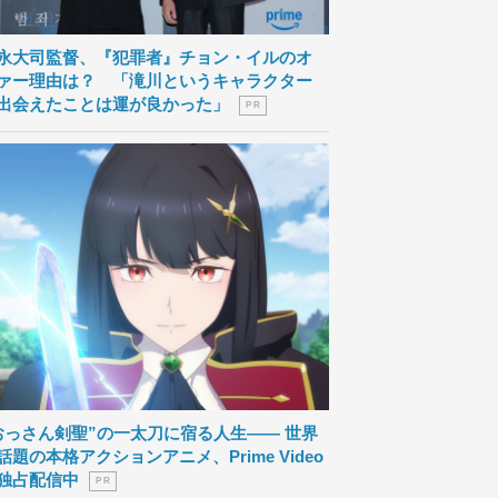
永大司監督、『犯罪者』チョン・イルのオ
ァー理由は？ 「滝川というキャラクター
出会えたことは運が良かった」
P R
おっさん剣聖”の一太刀に宿る人生―― 世界
話題の本格アクションアニメ、Prime Video
独占配信中
P R