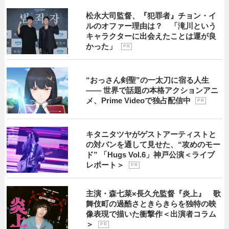
松永大司監督、『犯罪者』チョン・イ
ルのオファー理由は？ 「滝川という
キャラクターに出会えたことは運が良
かった」
P R
“おっさん剣聖”の一太刀に宿る人生
―― 世界で話題の本格アクションアニ
メ、Prime Videoで独占配信中
P R
キタニタツヤがゲストアーティストと
の対バンを通して見せた、“攻めのモー
ド” 「Hugs Vol.6」神戸公演＜ライブ
レポート＞
P R
主演・森七菜×長久允監督『炎上』 歌
舞伎町の過酷さときらきらを独特の映
像表現で描いた衝撃作＜出演者コラム
＞
P R