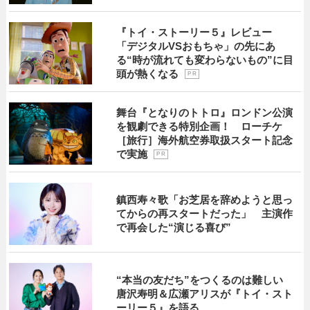
『トイ・ストーリー５』レビュー
「デジタルVSおもちゃ」の先にあ
る“時が流れても変わらないもの”に目
頭が熱くなる
P R
舞台『となりのトトロ』ロンドン公演
を観劇できる特別企画！ ローチケ
［旅行］海外航空券取扱スタート記念
で実施
P R
鎮西寿々歌「お芝居を辞めようと思っ
てからの再スタートだった」 主演作
で再会した“演じる喜び”
“本当の友だち”をつくるのは難しい
唐沢寿明＆広瀬アリスが『トイ・スト
ーリー５』を語る