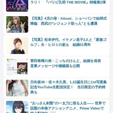
ラリ！ 『パリピ孔明 THE MOVIE』特報第2弾
【写真】4児の母・hitomi、ショーパンで始球式
降臨 西武の“レジェンド助っ人”とも遭遇
【写真】松本伊代、イケメン息子2人と「家族ゴ
ルフ」夫・ヒロミの姿も 結婚31周年
菅田将暉の弟・こっちのけんと、結婚を発表
直筆メッセージや婚姻届も公開
日向坂46・佐々木久美、1.22誕生日に1st写真集
記念YouTube生配信決定！ 当日限定の予約特
典も
“おっさん剣聖”の一太刀に宿る人生―― 世界で
話題の本格アクションアニメ、Prime Videoで