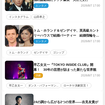
エンタメ
2026/8/7 17:00
インスタグラム
山田孝之
トム・ホランド＆ゼンデイヤ、英高級カント
リーハウスで結婚パーティー 結婚指輪を身
に着けたトムも初キャッチ
エンタメ
2026/8/7 17:00
トム・ホランド
ゼンデイヤ
ゴシップ
早乙女太一『TOKYO INSIDE CLUB』開
幕！ 30年の芸歴が詰まった新たな世界観
演劇
2026/8/7 17:00
早乙女太一
ダンス・パフォーマン...
ローチケ演劇宣言！
24の調から広がる2つの世界――吉見友貴が