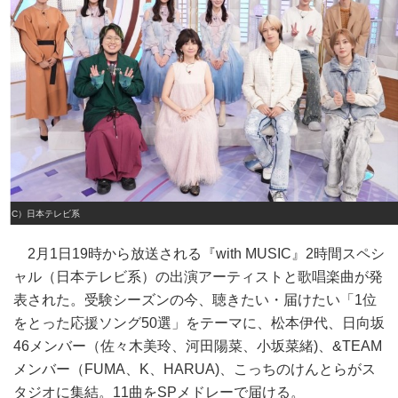
（C）日本テレビ系
2月1日19時から放送される『with MUSIC』2時間スペシ
ャル（日本テレビ系）の出演アーティストと歌唱楽曲が発
表された。受験シーズンの今、聴きたい・届けたい「1位
をとった応援ソング50選」をテーマに、松本伊代、日向坂
46メンバー（佐々木美玲、河田陽菜、小坂菜緒)、&TEAM
メンバー（FUMA、K、HARUA)、こっちのけんとらがス
タジオに集結。11曲をSPメドレーで届ける。