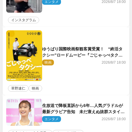
エンタメ
2026/8/7 18:00
インスタグラム
ゆうばり国際映画祭観客賞受賞！ “終活タ
クシー”ロードムービー『ごじゃっぺタクシ
ー』10月公開＆予告解禁
映画
2026/8/7 18:00
草野速仁
映画
生放送で降板直訴から6年…人気グラドルが
最新グラビア告知 未だ衰えぬ抜群スタイル
に反響
エンタメ
2026/8/7 18:00