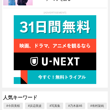
[ADVERTISEMENT]
人気キーワード
#
今田美桜
#
浜辺美波
#
写真集
#
乃木坂46
#
有村架純