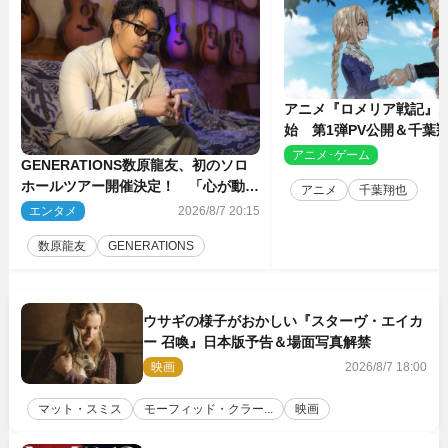
アニメ『ロメリア戦記』1
始 第1弾PV公開＆千葉
ャスト4人を発表
アニメ･ゲーム
2
GENERATIONS数原龍友、初のソロ
ホールツアー開催決定！ 「心が動い
アニメ
千葉翔也
た瞬間を、音に乗せてお届けできれ
エンタメ
2026/8/7 20:15
ば」
数原龍友
GENERATIONS
ウサギの様子がおかしい『スターヴ・エイカ
ー 召喚』日本版予告＆場面写真解禁
映画
2026/8/7 18:00
マット・スミス
モーフィッド・クラー...
映画