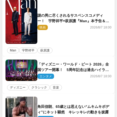
謎の男に尽くされるサスペンスコメディ
ー！ 宇野祥平×萩原護『Man』本予告＆新
ビジュアル解禁
映画
2026/8/7 18:00
Man
宇野祥平
萩原護
「ディズニー・ワールド・ビート 2026」全
国ツアー開幕！ 5周年記念は過去ハイライ
ト＆クルーズ旅を大満喫！【潜入レポート】
エンタメ
2026/8/7 18:00
ディズニー
クラシック
音楽
角田信朗、65歳とは思えない“ムキムキボデ
ィ”にネット騒然 キレッキレの動きを披露