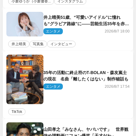
小倉ゆうか（小倉優香...
インスタグラム
井上晴美51歳、“可愛いアイドル”に憧れ
も“グラビア路線”に――芸能生活35年を赤
裸々に語る 27年ぶりに写真集発売
エンタメ
2026/8/7 18:00
井上晴美
写真集
インタビュー
35年の活動に終止符のT-BOLAN・森友嵐士
の現在 名曲「離したくはない」制作秘話も
エンタメ
2026/8/7 17:54
TikTok
山田孝之「みなさん、ヤバいです」 世界観
強め謎動画にファン爆笑「天才だわ」