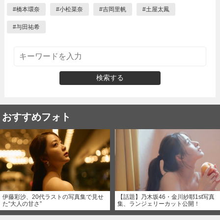
#
橋本環奈
#
小松菜奈
#
吉岡里帆
#
土屋太鳳
#
与田祐希
検索する
おすすめフォト
伊藤彩沙、20代ラストの写真集で見せ
【話題】乃木坂46・金川紗耶1st写真
た“大人の甘さ”
集、ランジェリーカット公開！