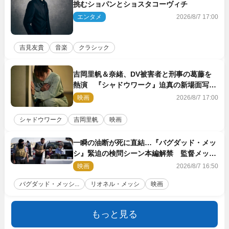
挑むショパンとショスタコーヴィチ
エンタメ
2026/8/7 17:00
吉見友貴
音楽
クラシック
吉岡里帆＆奈緒、DV被害者と刑事の葛藤を
熱演 『シャドウワーク』迫真の新場面写真
公開
映画
2026/8/7 17:00
シャドウワーク
吉岡里帆
映画
一瞬の油断が死に直結…『バグダッド・メッ
シ』緊迫の検問シーン本編解禁 監督メッセ
ージも到着
映画
2026/8/7 16:50
バグダッド・メッシ...
リオネル・メッシ
映画
もっと見る