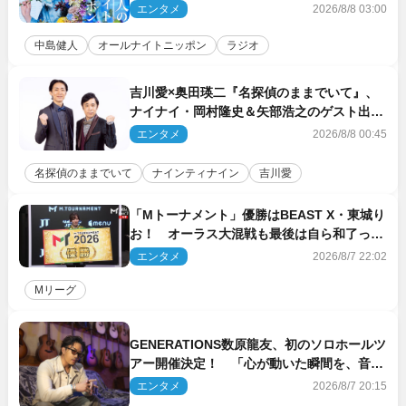
エンタメ
2026/8/8 03:00
中島健人
オールナイトニッポン
ラジオ
吉川愛×奥田瑛二『名探偵のままでいて』、
ナイナイ・岡村隆史＆矢部浩之のゲスト出演
が決定！
エンタメ
2026/8/8 00:45
名探偵のままでいて
ナインティナイン
吉川愛
「Mトーナメント」優勝はBEAST X・東城り
お！ オーラス大混戦も最後は自ら和了って
幕引き
エンタメ
2026/8/7 22:02
Mリーグ
GENERATIONS数原龍友、初のソロホールツ
アー開催決定！ 「心が動いた瞬間を、音に
乗せてお届けできれば」
エンタメ
2026/8/7 20:15