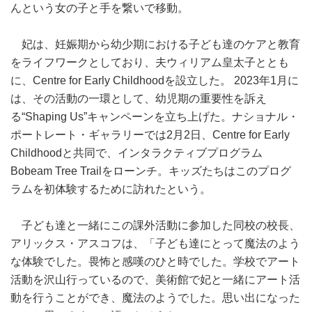
んという女の子と手を繋いで移動。
妃は、妊娠期から幼少期における子ども達のケアと教育
をライフワークとしており、夫ウィリアム皇太子ととも
に、Centre for Early Childhoodを設立した。 2023年1月に
は、その活動の一環として、幼児期の重要性を訴え
る“Shaping Us”キャンペーンを立ち上げた。ナショナル・
ポートレート・ギャラリーでは2月2日、Centre for Early
Childhoodと共同で、インタラクティブプログラム
Bobeam Tree Trailをローンチ。キッズたちはこのプログ
ラムを初体験するために訪れたという。
子ども達と一緒にこの課外活動に参加した同校の校長、
アリックス・アスコフは、「子ども達にとって魔法のよう
な体験でした。畏怖と感嘆のひと時でした。学校でアート
活動を沢山行っているので、美術館で妃と一緒にアート活
動を行うことができ、魔法のようでした。思い出になった