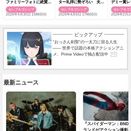
ファミリーフォトに絶賛の
ター礼拝に勢ぞろい 夫妻
デミー賞レ
声 78万超の「いいね」
の出席は3年ぶり
にセレブが
セレブ＆ゴシップ
セレブ＆ゴシップ
セレブ＆ゴ
2026年4月30日 15時00分
2026年4月6日 17時00分
2026年2月2
ピックアップ
“おっさん剣聖”の一太刀に宿る人生
―― 世界で話題の本格アクションアニ
メ、Prime Videoで独占配信中
P R
最新ニュース
『スパイダーマン：BND
ランドがアクション撮影