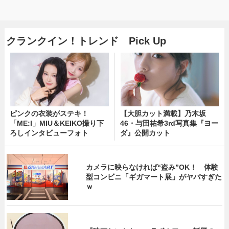
クランクイン！トレンド Pick Up
ピンクの衣装がステキ！
【大胆カット満載】乃木坂
「ME:I」MIU＆KEIKO撮り下
46・与田祐希3rd写真集『ヨー
ろしインタビューフォト
ダ』公開カット
カメラに映らなければ“盗み”OK！ 体験
型コンビニ「ギガマート展」がヤバすぎた
ｗ