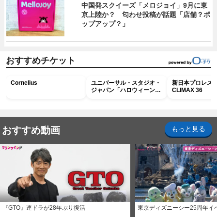
中国発スクイーズ「メロジョイ」9月に東
京上陸か？ 匂わせ投稿が話題「店舗？ポ
ップアップ？」
おすすめチケット
Cornelius
ユニバーサル・スタジオ・
新日本プロレス G
ジャパン「ハロウィーン・
CLIMAX 36
ホラー・ナイト ～オール
ナイト～パス」
おすすめ動画
もっと見る
『GTO』連ドラが28年ぶり復活
東京ディズニーシー25周年イ