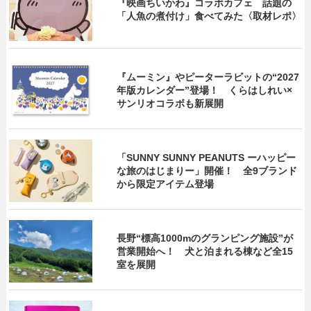
『映画ちいかわ』コラボカフェ 話題の
「人魚の煮付け」食べてみた〈取材レポ〉
『ムーミン』やピーターラビットの“2027
年版カレンダー”登場！ くらはしれい×
サンリオコラボも新展開
「SUNNY SUNNY PEANUTS ーハッピー
な旅のはじまりー」開催！ 全9ブランド
から限定アイテム登場
長野“標高1000mのグランピング施設”が
営業開始へ！ 犬と泊まれる棟など全15
室を展開