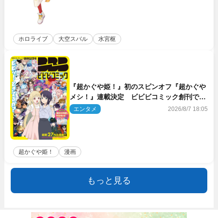
ホロライブ
大空スバル
水宮枢
『超かぐや姫！』初のスピンオフ『超かぐや
メシ！』連載決定 ビビビコミック創刊で31
作品一挙公開
エンタメ
2026/8/7 18:05
超かぐや姫！
漫画
もっと見る