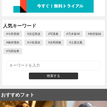
人気キーワード
#
今田美桜
#
浜辺美波
#
写真集
#
乃木坂46
#
有村架純
#
橋本環奈
#
小松菜奈
#
吉岡里帆
#
土屋太鳳
#
与田祐希
検索する
おすすめフォト