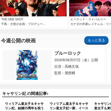
THE ONE SHOT
ヒーテッド・ライバルリー
千鳥・大悟が企画・プロデュー…
カナダの作家レイチェル・リ
今週公開の映画
もっと見る
ブルーロック
2026年08月07日（金）公開
出演：高橋文哉
監督：瀧悠輔
›
キャサリン妃 の関連記事
ウィリアム皇太子＆キャサ
ウィリアム皇太子＆キャサ
キャサリン
リン妃、結婚15周年を祝う
リン皇太子妃一家、イース
皇太子も来