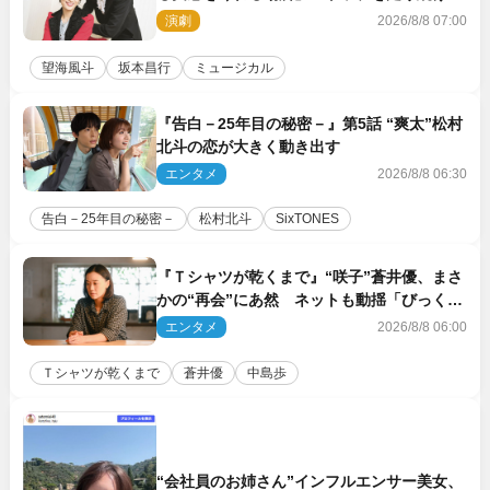
原動力を語る
演劇
2026/8/8 07:00
望海風斗
坂本昌行
ミュージカル
『告白－25年目の秘密－』第5話 “爽太”松村
北斗の恋が大きく動き出す
エンタメ
2026/8/8 06:30
告白－25年目の秘密－
松村北斗
SixTONES
『Ｔシャツが乾くまで』“咲子”蒼井優、まさ
かの“再会”にあ然 ネットも動揺「びっくり
した!!」「今さら?!」（ネタバレあり）
エンタメ
2026/8/8 06:00
Ｔシャツが乾くまで
蒼井優
中島歩
“会社員のお姉さん”インフルエンサー美女、