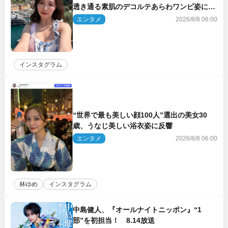
透き通る素肌のデコルテあらわワンピ姿に反
響
エンタメ
2026/8/8 06:00
インスタグラム
“世界で最も美しい顔100人”選出の美女30
歳、うなじ美しい浴衣姿に反響
エンタメ
2026/8/8 06:00
林ゆめ
インスタグラム
中島健人、『オールナイトニッポン』“1
部”を初担当！ 8.14放送