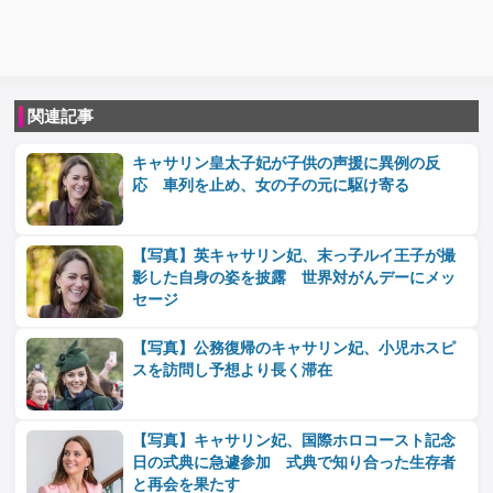
関連記事
キャサリン皇太子妃が子供の声援に異例の反
応 車列を止め、女の子の元に駆け寄る
【写真】英キャサリン妃、末っ子ルイ王子が撮
影した自身の姿を披露 世界対がんデーにメッ
セージ
【写真】公務復帰のキャサリン妃、小児ホスピ
スを訪問し予想より長く滞在
【写真】キャサリン妃、国際ホロコースト記念
日の式典に急遽参加 式典で知り合った生存者
と再会を果たす