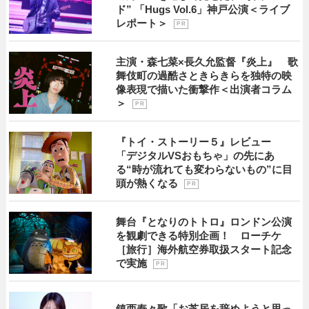
ド” 「Hugs Vol.6」神戸公演＜ライブ
レポート＞
P R
主演・森七菜×長久允監督『炎上』 歌
舞伎町の過酷さときらきらを独特の映
像表現で描いた衝撃作＜出演者コラム
＞
P R
『トイ・ストーリー５』レビュー
「デジタルVSおもちゃ」の先にあ
る“時が流れても変わらないもの”に目
頭が熱くなる
P R
舞台『となりのトトロ』ロンドン公演
を観劇できる特別企画！ ローチケ
［旅行］海外航空券取扱スタート記念
で実施
P R
鎮西寿々歌「お芝居を辞めようと思っ