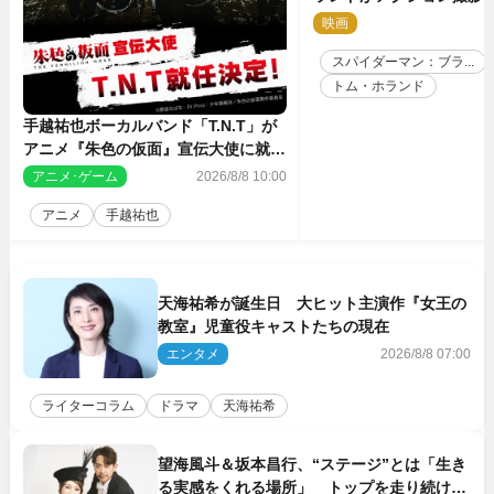
す特別映像解禁
映画
2
スパイダーマン：ブラ...
トム・ホランド
手越祐也ボーカルバンド「T.N.T」が
アニメ『朱色の仮面』宣伝大使に就任
決定
アニメ･ゲーム
2026/8/8 10:00
アニメ
手越祐也
天海祐希が誕生日 大ヒット主演作『女王の
教室』児童役キャストたちの現在
エンタメ
2026/8/8 07:00
ライターコラム
ドラマ
天海祐希
望海風斗＆坂本昌行、“ステージ”とは「生き
る実感をくれる場所」 トップを走り続ける