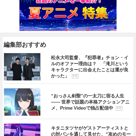
編集部おすすめ
松永大司監督、『犯罪者』チョン・イ
ルのオファー理由は？ 「滝川という
キャラクターに出会えたことは運が良
かった」
P R
“おっさん剣聖”の一太刀に宿る人生
―― 世界で話題の本格アクションアニ
メ、Prime Videoで独占配信中
P R
キタニタツヤがゲストアーティストと
の対バンを通して見せた、“攻めのモー