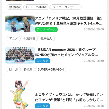
数原龍友
GENERATIONS
ライブ・コンサート
アニメ『ロメリア戦記』10月放送開始 第1
弾PV公開＆千葉翔也ら追加キャスト4人を発
表
アニメ･ゲーム
2026/8/7 20:00
アニメ
千葉翔也
梶原岳人
「EBiDAN museum 2026」新グループ
iiONDOが加わったメインビジュアル公
開！ 開催記念グッズラインナップも
エンタメ
2026/8/7 18:50
M！LK
超特急
SUPER★DRAGON
ホロライブ・大空スバル、かつて認知してい
たファンが“後輩”と判明「お前もしかしてあ
のときの？」
エンタメ
2026/8/7 18:15