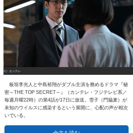
（C）カンテレ
板垣李光人と中島裕翔がダブル主演を務めるドラマ『秘
密～THE TOP SECRET～』（カンテレ・フジテレビ系／
毎週月曜22時）の第4話が17日に放送。雪子（門脇麦）が
未知のウイルスに感染するという展開に、心配の声が相次
いでいる。