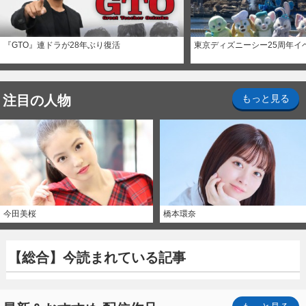
『GTO』連ドラが28年ぶり復活
東京ディズニーシー25周年イ
注目の人物
もっと見る
今田美桜
橋本環奈
【総合】今読まれている記事