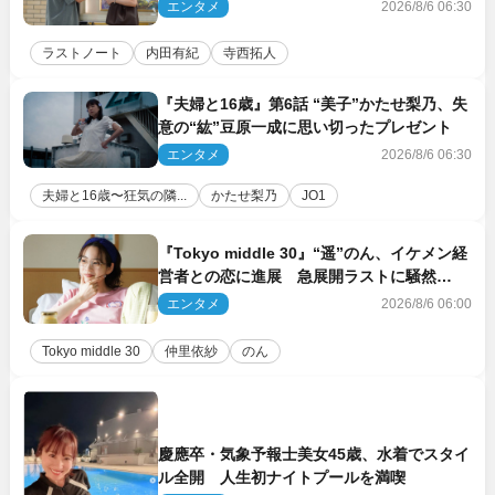
エンタメ
2026/8/6 06:30
ラストノート
内田有紀
寺西拓人
『夫婦と16歳』第6話 “美子”かたせ梨乃、失
意の“紘”豆原一成に思い切ったプレゼント
エンタメ
2026/8/6 06:30
夫婦と16歳〜狂気の隣...
かたせ梨乃
JO1
『Tokyo middle 30』“遥”のん、イケメン経
営者との恋に進展 急展開ラストに騒然
「え…いきなり」「嫌な予感」
エンタメ
2026/8/6 06:00
Tokyo middle 30
仲里依紗
のん
慶應卒・気象予報士美女45歳、水着でスタイ
ル全開 人生初ナイトプールを満喫