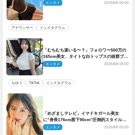
エンタメ
2026/8/6 06:00
アナウンサー
インスタグラム
「むちむち派いる〜？」フォロワー500万の
165cm美女、タイトな白トップスの抜群プロ
ポーションにネット衝撃
エンタメ
2026/8/6 06:00
ちゆう
TikTok
インスタグラム
「めざましテレビ」イマドキガール美女
に“身長176cm股下90cm”圧倒的スタイルの
美女も ヤンジャン最新号
エンタメ
2026/8/6 05:00