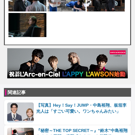
関連記事
【写真】Hey！Say！JUMP・中島裕翔、板垣李
光人は「すごい可愛い。ワンちゃんみたい」
『秘密～THE TOP SECRET～』“鈴木”中島裕翔