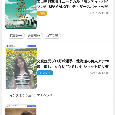
岩田剛典主演ミュージカル『モンティ・パイ
ソンの SPAMALOT』ティザースポット公開
演劇
2026/8/5 19:00
福田雄一
岩田剛典
山下幸輝
父親は元プロ野球選手・北海道の美人アナ26
歳、癒ししかない“ひまわり”ショットに反響
エンタメ
2026/8/5 18:00
インスタグラム
アナウンサー