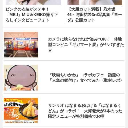
ピンクの衣装がステキ！
【大胆カット満載】乃木坂
「ME:I」MIU＆KEIKO撮り下
46・与田祐希3rd写真集『ヨー
ろしインタビューフォト
ダ』公開カット
カメラに映らなければ“盗み”OK！ 体験
型コンビニ「ギガマート展」がヤバすぎた
ｗ
『映画ちいかわ』コラボカフェ 話題の
「人魚の煮付け」食べてみた〈取材レポ〉
サンリオ はなまるおばけ＆「はなまるう
どん」がコラボ！ 大海老天が3本のった
限定メニューが特別価格でお得