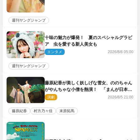
週刊ヤングジャンプ
十味の魅力が爆発！ 夏のスペシャルグラビ
ア 虫を愛する新人美女も
エンタメ
2026/8/6 05:00
週刊ヤングジャンプ
藤原紀香が美しく妖しげな雪女、ののちゃん
がやんちゃな小僧を熱演！ 「まんが日本昔
ばなし」劇場開幕
演劇
2026/8/5 21:00
藤原紀香
村方乃々佳
末原拓馬