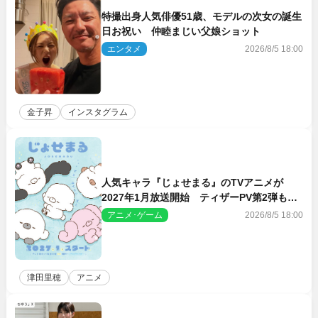
特撮出身人気俳優51歳、モデルの次女の誕生
日お祝い 仲睦まじい父娘ショット
エンタメ
2026/8/5 18:00
金子昇
インスタグラム
人気キャラ『じょせまる』のTVアニメが
2027年1月放送開始 ティザーPV第2弾も解
禁に
アニメ･ゲーム
2026/8/5 18:00
津田里穂
アニメ