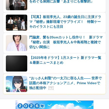
をめぐる展開に反響「あまりにも衝撃的」
【写真】板垣李光人、23歳の誕生日に主演ドラ
マ『秘密』撮影現場でサプライズ！ 特製ケー
キのイラストにも注目
門脇麦、髪を20cmカットし役作り！ 新ドラマ
『秘密』出演 板垣李光人＆中島裕翔と複雑で
切ない関係に
【2025年冬ドラマ】1月スタート 新ドラマ一覧
＆最新ニュースまとめ
“おっさん剣聖”の一太刀に宿る人生―― 世界で
話題の本格アクションアニメ、Prime Videoで
独占配信中
P R