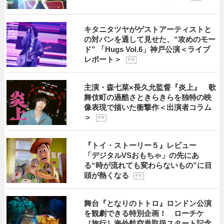
キタニタツヤがゲストアーティストと
の対バンを通して見せた、“攻めのモー
ド” 「Hugs Vol.6」神戸公演＜ライブ
レポート＞
P R
主演・森七菜×長久允監督『炎上』 歌
舞伎町の過酷さときらきらを独特の映
像表現で描いた衝撃作＜出演者コラム
＞
P R
『トイ・ストーリー５』レビュー
「デジタルVSおもちゃ」の先にあ
る“時が流れても変わらないもの”に目
頭が熱くなる
P R
舞台『となりのトトロ』ロンドン公演
を観劇できる特別企画！ ローチケ
［旅行］海外航空券取扱スタート記念