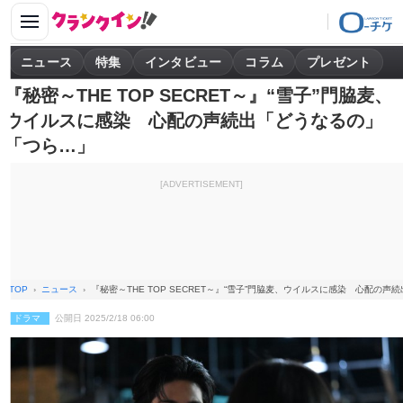
ニュース
特集
インタビュー
コラム
プレゼント
『秘密～THE TOP SECRET～』“雪子”門脇麦、
ウイルスに感染 心配の声続出「どうなるの」
「つら…」
[ADVERTISEMENT]
TOP
ニュース
『秘密～THE TOP SECRET～』“雪子”門脇麦、ウイルスに感染 心配の
ドラマ
公開日 2025/2/18 06:00