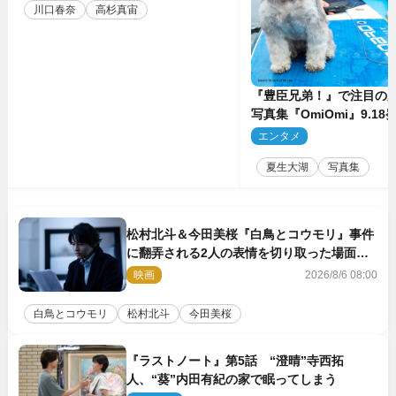
川口春奈
高杉真宙
『豊臣兄弟！』で注目の
写真集『OmiOmi』9.1
行カット解禁
エンタメ
2
夏生大湖
写真集
松村北斗＆今田美桜『白鳥とコウモリ』事件
に翻弄される2人の表情を切り取った場面写
真解禁
映画
2026/8/6 08:00
白鳥とコウモリ
松村北斗
今田美桜
『ラストノート』第5話 “澄晴”寺西拓
人、“葵”内田有紀の家で眠ってしまう