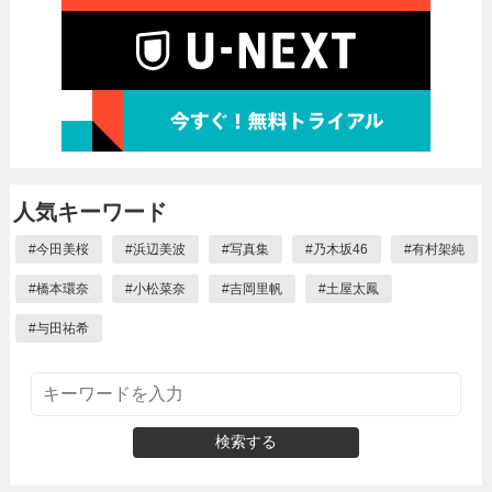
人気キーワード
#
今田美桜
#
浜辺美波
#
写真集
#
乃木坂46
#
有村架純
#
橋本環奈
#
小松菜奈
#
吉岡里帆
#
土屋太鳳
#
与田祐希
検索する