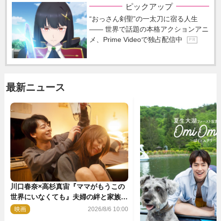
ピックアップ
“おっさん剣聖”の一太刀に宿る人生
―― 世界で話題の本格アクションアニ
メ、Prime Videoで独占配信中
P R
最新ニュース
川口春奈×高杉真宙『ママがもうこの
世界にいなくても』夫婦の絆と家族の
愛を映す場面写真公開
映画
2026/8/6 10:00