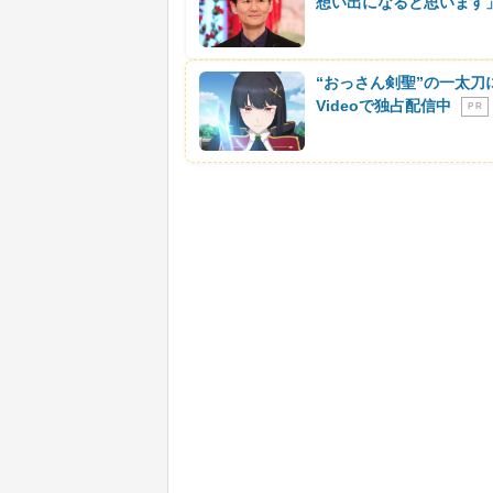
想い出になると思います
“おっさん剣聖”の一太刀
Videoで独占配信中
P R