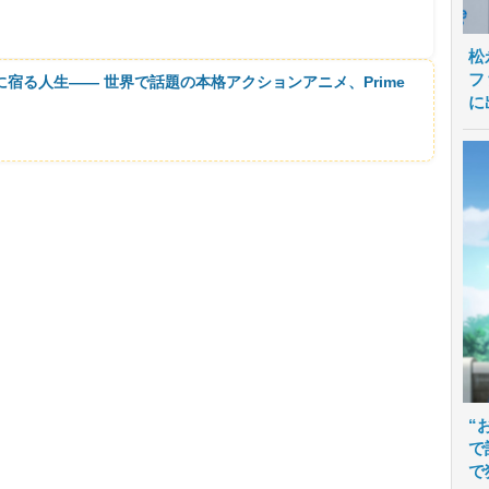
」
松
フ
に宿る人生―― 世界で話題の本格アクションアニメ、Prime
に
“
で
で