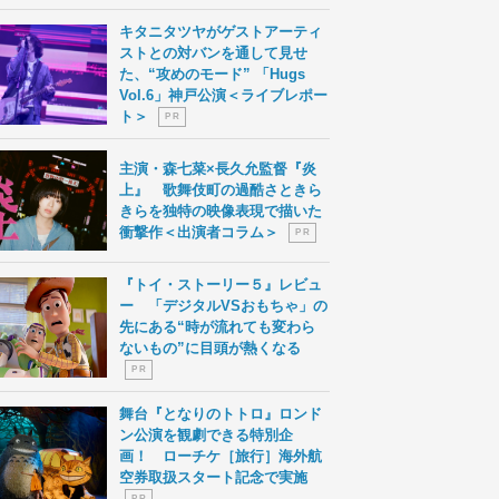
キタニタツヤがゲストアーティ
ストとの対バンを通して見せ
た、“攻めのモード” 「Hugs
Vol.6」神戸公演＜ライブレポー
ト＞
P R
主演・森七菜×長久允監督『炎
上』 歌舞伎町の過酷さときら
きらを独特の映像表現で描いた
衝撃作＜出演者コラム＞
P R
『トイ・ストーリー５』レビュ
ー 「デジタルVSおもちゃ」の
先にある“時が流れても変わら
ないもの”に目頭が熱くなる
P R
舞台『となりのトトロ』ロンド
ン公演を観劇できる特別企
画！ ローチケ［旅行］海外航
空券取扱スタート記念で実施
P R