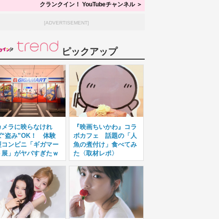
クランクイン！ YouTubeチャンネル ＞
[ADVERTISEMENT]
ピックアップ
カメラに映らなけれ
『映画ちいかわ』コラ
ば“盗み”OK！ 体験
ボカフェ 話題の「人
型コンビニ「ギガマー
魚の煮付け」食べてみ
ト展」がヤバすぎたｗ
た〈取材レポ〉