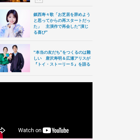
鎮西寿々歌「お芝居を辞めよう
と思ってからの再スタートだっ
た」 主演作で再会した“演じ
る喜び”
“本当の友だち”をつくるのは難
しい 唐沢寿明＆広瀬アリスが
『トイ・ストーリー５』を語る