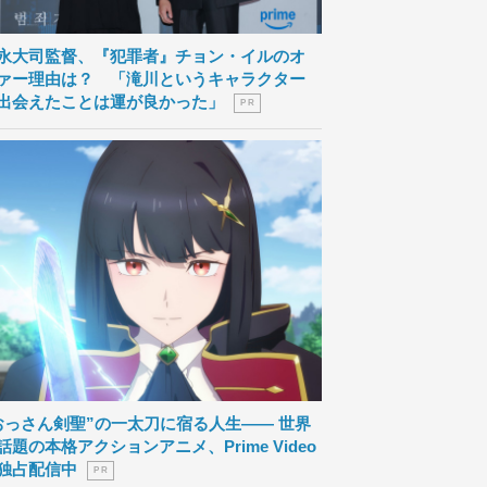
永大司監督、『犯罪者』チョン・イルのオ
ァー理由は？ 「滝川というキャラクター
出会えたことは運が良かった」
P R
おっさん剣聖”の一太刀に宿る人生―― 世界
話題の本格アクションアニメ、Prime Video
独占配信中
P R