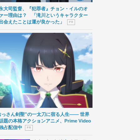
永大司監督、『犯罪者』チョン・イルのオ
ァー理由は？ 「滝川というキャラクター
出会えたことは運が良かった」
P R
おっさん剣聖”の一太刀に宿る人生―― 世界
話題の本格アクションアニメ、Prime Video
独占配信中
P R