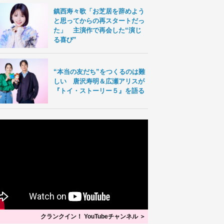
鎮西寿々歌「お芝居を辞めよう
と思ってからの再スタートだっ
た」 主演作で再会した“演じ
る喜び”
“本当の友だち”をつくるのは難
しい 唐沢寿明＆広瀬アリスが
『トイ・ストーリー５』を語る
クランクイン！ YouTubeチャンネル ＞