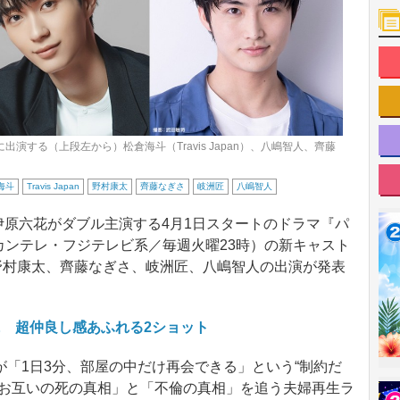
演する（上段左から）松倉海斗（Travis Japan）、八嶋智人、齊藤
海斗
Travis Japan
野村康太
齊藤なぎさ
岐洲匠
八嶋智人
）と伊原六花がダブル主演する4月1日スタートのドラマ『パ
（カンテレ・フジテレビ系／毎週火曜23時）の新キャスト
n）、野村康太、齊藤なぎさ、岐洲匠、八嶋智人の出演が発表
に 超仲良し感あふれる2ショット
「1日3分、部屋の中だけ再会できる」という“制約だ
「お互いの死の真相」と「不倫の真相」を追う夫婦再生ラ