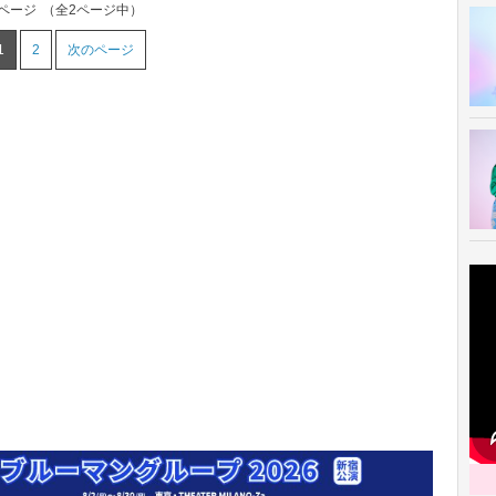
1ページ
（全2ページ中）
1
2
次のページ