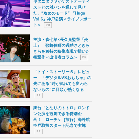
キタニタツヤがゲストアーティ
ストとの対バンを通して見せ
た、“攻めのモード” 「Hugs
Vol.6」神戸公演＜ライブレポー
ト＞
P R
主演・森七菜×長久允監督『炎
上』 歌舞伎町の過酷さときら
きらを独特の映像表現で描いた
衝撃作＜出演者コラム＞
P R
『トイ・ストーリー５』レビュ
ー 「デジタルVSおもちゃ」の
先にある“時が流れても変わら
ないもの”に目頭が熱くなる
P R
舞台『となりのトトロ』ロンド
ン公演を観劇できる特別企
画！ ローチケ［旅行］海外航
空券取扱スタート記念で実施
P R