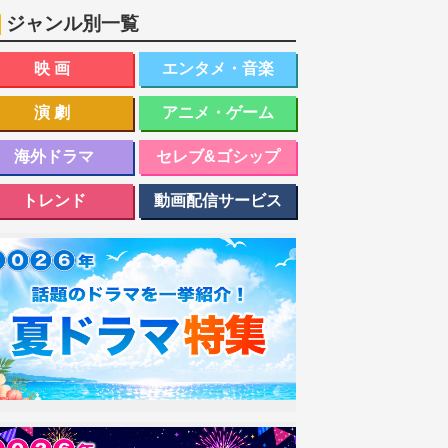
ジャンル別一覧
映画
エンタメ・音楽
演劇
アニメ・ゲーム
海外ドラマ
セレブ&ゴシップ
トレンド
動画配信サービス