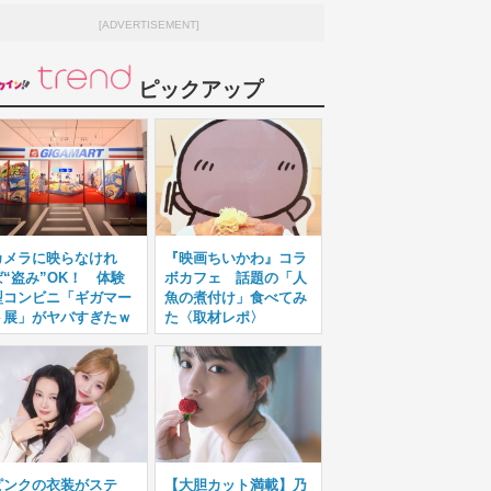
[ADVERTISEMENT]
ピックアップ
カメラに映らなけれ
『映画ちいかわ』コラ
ば“盗み”OK！ 体験
ボカフェ 話題の「人
型コンビニ「ギガマー
魚の煮付け」食べてみ
ト展」がヤバすぎたｗ
た〈取材レポ〉
ピンクの衣装がステ
【大胆カット満載】乃