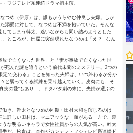
レ・フジテレビ系連続ドラマ初主演。
なつめ（伊原）は、誰もがうらやむ仲良し夫婦。しか
ぎた溺愛に対して、なつめは不満を抱いていた。そんな
見してしまう幹太。迷いながらも問い詰めようとした
…。ところが、部屋に突然現れたなつめは「え!? なん
故で亡くなった世界」と「妻が事故で亡くなった世
いが死んだ謎を追うという前代未聞のミステリー。2つの
屋限定で交わる」ことを知った夫婦は、いつ終わるか分か
次々と襲ってくる試練を乗り越えていく。皮肉にも、そ
真実の愛”もあり…。ドタバタ劇の末に、夫婦が選ぶの
CG部で働き、幹太となつめの同期・田村大和を演じるのは
コンやSFに詳しい田村は、マニアックな一面がある一方で、裏
ような明るいキャラで女性社員からの人気が高い。幹太
相手だ。松倉は、本作がカンテレ・フジテレビ系連続ド