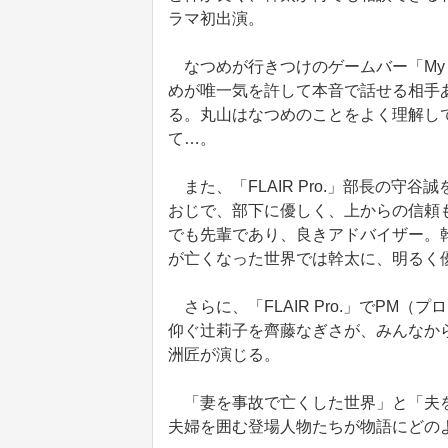
ラマ初出演。
なつめが行きつけのゲームバー「My 
めが唯一気を許して本音で話せる相手あり
る。丸山はなつめのことをよく理解し
て…。
また、「FLAIR Pro.」部長の守
おじで、部下に優しく、上からの信頼
でも先輩であり、良きアドバイザー。
が亡くなった世界では幹太に、明るく
さらに、「FLAIR Pro.」でPM
仰ぐ辻莉子を齊藤なぎさが、みんなか
洲匠が演じる。
「妻を事故で亡くした世界」と「夫を
夫婦を囲む登場人物たちが物語にどの