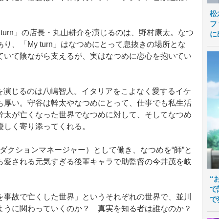
松
フ
turn」の店長・丸山耕介を演じるのは、野村康太。なつ
に
、「My turn」はなつめにとって息抜きの場所とな
ていて陰ながら支えるが、実はなつめに恋心を抱いてい
谷誠を演じるのは八嶋智人。イタリアをこよなく愛するイケ
も厚い。守谷は幹太やなつめにとって、仕事でも私生活
幹太が亡くなった世界でなつめに対して、そしてなつめ
優しく寄り添ってくれる。
（プロダクションマネージャー）として働き、なつめを“師”と
ら愛される元気すぎる後輩キャラで助監督の今井茂を岐
“
で
事故で亡くした世界」というそれぞれの世界で、並川
で
ように関わっていくのか？ 真実を知る者は誰なのか？