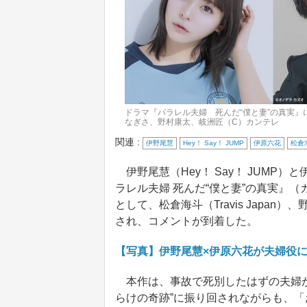
ドラマ『パラレル夫婦 死んだ“僕と妻”の真実』に出
なぎさ、野村康太、岐洲匠（C）カンテレ
関連 :
伊野尾慧
Hey！ Say！ JUMP
伊原六花
松倉
伊野尾慧（Hey！ Say！ JUMP
ラレル夫婦 死んだ“僕と妻”の真実』
として、松倉海斗（Travis Japa
され、コメントが到着した。
【写真】伊野尾慧×伊原六花が夫婦役
本作は、事故で死別したはずの夫婦が
らけの奇跡”に振り回されながらも、