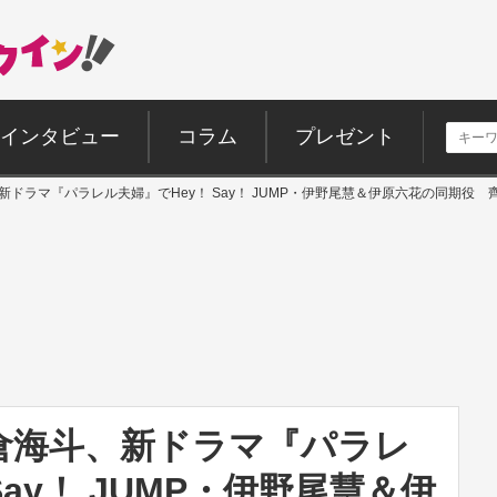
インタビュー
コラム
プレゼント
倉海斗、新ドラマ『パラレル夫婦』でHey！ Say！ JUMP・伊野尾慧＆伊原六花の同期役
n・松倉海斗、新ドラマ『パラレ
Say！ JUMP・伊野尾慧＆伊