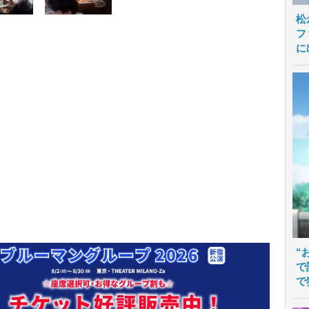
松
フ
に
“
で
で