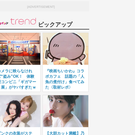
[ADVERTISEMENT]
ピックアップ
カメラに映らなけれ
『映画ちいかわ』コラ
ば“盗み”OK！ 体験
ボカフェ 話題の「人
型コンビニ「ギガマー
魚の煮付け」食べてみ
ト展」がヤバすぎたｗ
た〈取材レポ〉
ピンクの衣装がステ
【大胆カット満載】乃