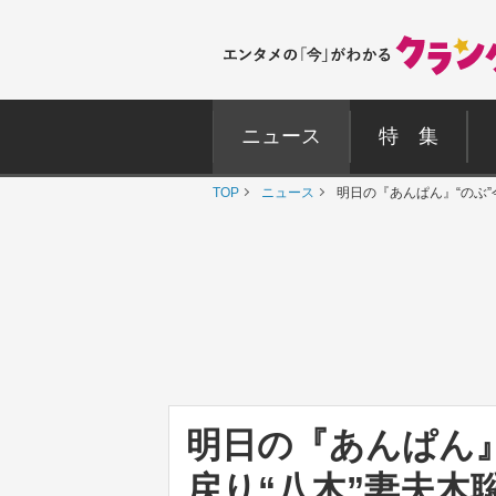
ニュース
特 集
TOP
ニュース
明日の『あんぱん』“のぶ
明日の『あんぱん』
戻り“八木”妻夫木