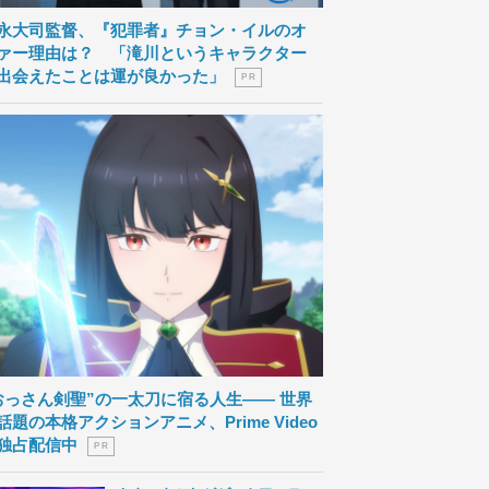
永大司監督、『犯罪者』チョン・イルのオ
ァー理由は？ 「滝川というキャラクター
出会えたことは運が良かった」
P R
おっさん剣聖”の一太刀に宿る人生―― 世界
話題の本格アクションアニメ、Prime Video
独占配信中
P R