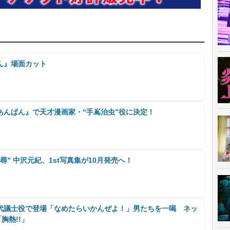
ん』場面カット
あんぱん』で天才漫画家・“手嶌治虫”役に決定！
” 中沢元紀、1st写真集が10月発売へ！
代議士役で登場「なめたらいかんぜよ！」男たちを一喝 ネッ
胸熱!!」