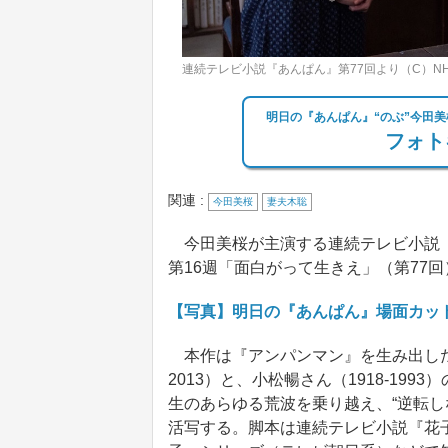
連続テレビ小説『あんぱん』第77回より（C）NH
明日の『あんぱん』“のぶ”今田美
フォト
関連 :
今田美桜
妻夫木聡
今田美桜が主演する連続テレビ小説『
第16週「面白がって生きえ」（第77回
【写真】明日の『あんぱん』場面カッ
本作は『アンパンマン』を生み出したマ
2013）と、小松暢さん（1918‐19
生のあらゆる荒波を乗り越え、“逆転し
活写する。脚本は連続テレビ小説『花子と