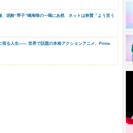
海、泥酔“琴子”鳴海唯の一喝にあ然 ネットは称賛「よう言う
に宿る人生―― 世界で話題の本格アクションアニメ、Prime