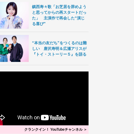
鎮西寿々歌「お芝居を辞めよう
と思ってからの再スタートだっ
た」 主演作で再会した“演じ
る喜び”
“本当の友だち”をつくるのは難
しい 唐沢寿明＆広瀬アリスが
『トイ・ストーリー５』を語る
クランクイン！ YouTubeチャンネル ＞