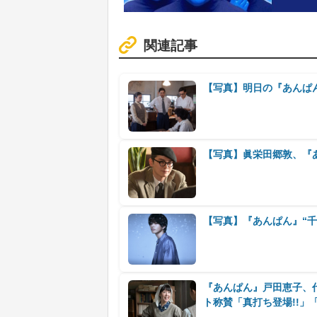
関連記事
【写真】明日の『あんぱ
【写真】眞栄田郷敦、『
【写真】『あんぱん』“千尋
『あんぱん』戸田恵子、
ト称賛「真打ち登場!!」「