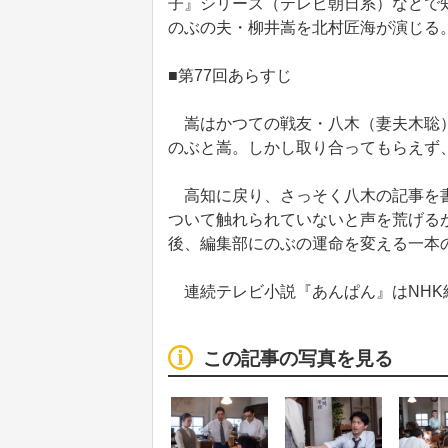
子』シリーズ（テレビ朝日系）などで
のぶの夫・柳井嵩を北村匠海が演じる
■第77回あらすじ
嵩はかつての戦友・八木（妻夫木聡）
のぶと嵩。しかし取り合ってもらえず
高知に戻り、さっそく八木の記事を書
ついて触れられていないと声を荒げる
後、編集部にのぶの運命を変える一本
連続テレビ小説『あんぱん』はNHK
この記事の写真を見る