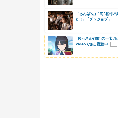
『あんぱん』“嵩”北村匠
た!!」「グッジョブ」
“おっさん剣聖”の一太刀
Videoで独占配信中
P R