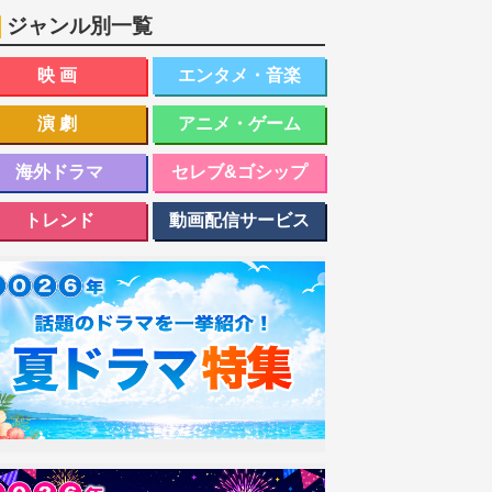
ジャンル別一覧
映画
エンタメ・音楽
演劇
アニメ・ゲーム
海外ドラマ
セレブ&ゴシップ
トレンド
動画配信サービス