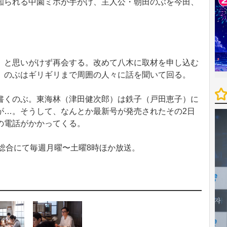
知られる中園ミホが手がけ、主人公・朝田のぶを今田、
。
と思いがけず再会する。改めて八木に取材を申し込む
、のぶはギリギリまで周囲の人々に話を聞いて回る。
くのぶ。東海林（津田健次郎）は鉄子（戸田恵子）に
が…。そうして、なんとか最新号が発売されたその2日
の電話がかかってくる。
総合にて毎週月曜〜土曜8時ほか放送。