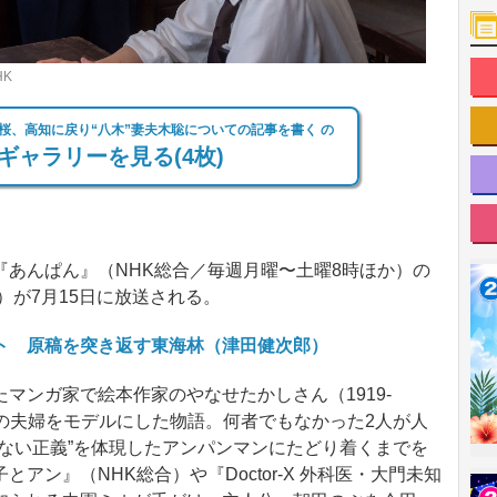
K
桜、高知に戻り“八木”妻夫木聡についての記事を書く の
ギャラリーを見る(4枚)
あんぱん』（NHK総合／毎週月曜〜土曜8時ほか）の
）が7月15日に放送される。
ト 原稿を突き返す東海林（津田健次郎）
ンガ家で絵本作家のやなせたかしさん（1919‐
93）の夫婦をモデルにした物語。何者でもなかった2人が人
ない正義”を体現したアンパンマンにたどり着くまでを
アン』（NHK総合）や『Doctor-X 外科医・大門未知