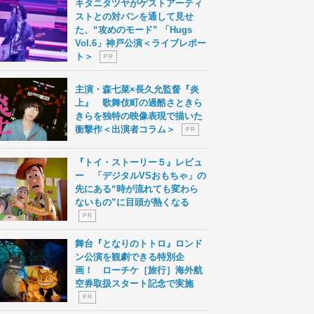
キタニタツヤがゲストアーティ
ストとの対バンを通して見せ
た、“攻めのモード” 「Hugs
Vol.6」神戸公演＜ライブレポー
ト＞
P R
主演・森七菜×長久允監督『炎
上』 歌舞伎町の過酷さときら
きらを独特の映像表現で描いた
衝撃作＜出演者コラム＞
P R
『トイ・ストーリー５』レビュ
ー 「デジタルVSおもちゃ」の
先にある“時が流れても変わら
ないもの”に目頭が熱くなる
P R
舞台『となりのトトロ』ロンド
ン公演を観劇できる特別企
画！ ローチケ［旅行］海外航
空券取扱スタート記念で実施
P R