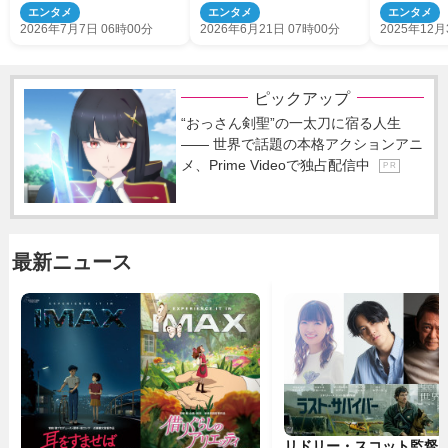
合 2世たち親子共演も
ン父、意外な年齢も
エンタメ
エンタメ
エンタメ
2026年7月7日 06時00分
2026年6月21日 07時00分
2025年12月
ピックアップ
“おっさん剣聖”の一太刀に宿る人生
―― 世界で話題の本格アクションアニ
メ、Prime Videoで独占配信中
P R
最新ニュース
リドリー・スコット監督