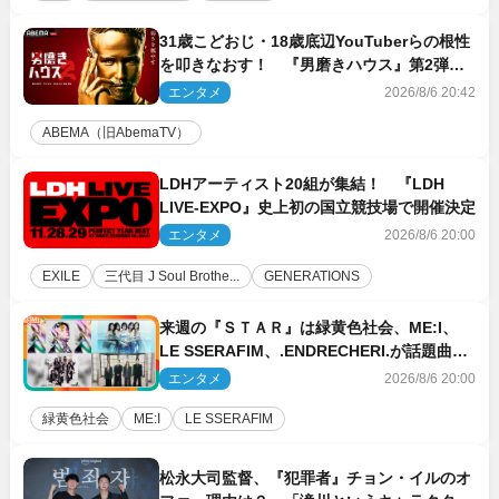
31歳こどおじ・18歳底辺YouTuberらの根性
を叩きなおす！ 『男磨きハウス』第2弾コ
ーチ陣発表
エンタメ
2026/8/6 20:42
ABEMA（旧AbemaTV）
LDHアーティスト20組が集結！ 『LDH
LIVE‐EXPO』史上初の国立競技場で開催決定
エンタメ
2026/8/6 20:00
EXILE
三代目 J Soul Brothe...
GENERATIONS
来週の『ＳＴＡＲ』は緑黄色社会、ME:I、
LE SSERAFIM、.ENDRECHERI.が話題曲を
パフォーマンス！
エンタメ
2026/8/6 20:00
緑黄色社会
ME:I
LE SSERAFIM
松永大司監督、『犯罪者』チョン・イルのオ