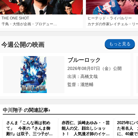
THE ONE SHOT
ヒーテッド・ライバルリー
千鳥・大悟が企画・プロデュー…
カナダの作家レイチェル・リ
今週公開の映画
もっと見る
ブルーロック
2026年08月07日（金）公開
出演：高橋文哉
監督：瀧悠輔
›
中川翔子 の関連記事
さんま「こんな画は初め
赤西仁、浜崎あゆみ・・芸
2025年に
て」 今夜の『さんま御
能人の父、顔出しショッ
た有名人 
殿!!』は双子、三つ子が集
ト！ 人気漫才師のイケメ
に、40歳