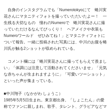
自身のインスタグラムでも「Numerotokyoにて 蜷川実
花さんにマタニティフォトを撮っていただいたよー！ 一
生残る大切なもの 憧れのNumeroで 蜷川実花さんに撮
っていただけるなんてびっくり！ ヘアメイクや衣装も
Numeroワールド ぜひみてね！」とマタニティフォトに
ついて報告。一緒に投稿された写真には、中川のお腹を蜷
川氏が触る2ショットが収められている。
コメント欄には「蜷川実花さんに撮ってもらえて羨まし
い」「体調には注意して活動されてくださいませ」「元気
な赤ちゃんが生まれますように」「可愛いツーショット」
といった声が集まっている。
■中川翔子（なかがわ しょうこ）
1985年5月5日生まれ。東京都出身。「しょこたん」の愛
称でファンに親しまれ、歌手、タレント、グラビアなどマ