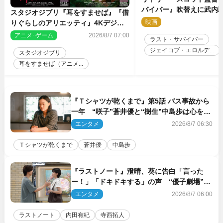
バイバー』吹替えに武内
スタジオジブリ『耳をすませば』『借
哉・種崎敦美・井上和彦
映画
2
りぐらしのアリエッティ』4Kデジタ
が集結！
ルリマスターでIMAX上映決定！
アニメ･ゲーム
2026/8/7 07:00
ラスト・サバイバー
ジェイコブ・エロルデ...
スタジオジブリ
耳をすませば（アニメ...
『Ｔシャツが乾くまで』第5話 バス事故から
一年 “咲子”蒼井優と“樹生”中島歩は心を許
しあえる関係に
エンタメ
2026/8/7 06:30
Ｔシャツが乾くまで
蒼井優
中島歩
『ラストノート』澄晴、葵に告白「言った
ー！」「ドキドキする」の声 “優子劇場”も
話題
エンタメ
2026/8/7 06:00
ラストノート
内田有紀
寺西拓人