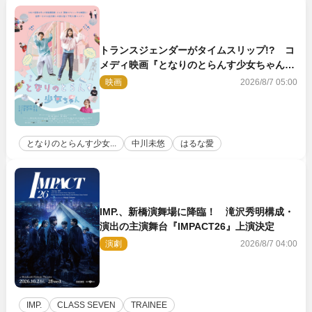
トランスジェンダーがタイムスリップ!? コ
メディ映画『となりのとらんす少女ちゃん』
11.7公開決定
映画
2026/8/7 05:00
となりのとらんす少女...
中川未悠
はるな愛
IMP.、新橋演舞場に降臨！ 滝沢秀明構成・
演出の主演舞台『IMPACT26』上演決定
演劇
2026/8/7 04:00
IMP.
CLASS SEVEN
TRAINEE