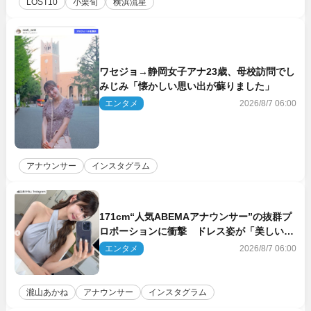
LOST10
小栗旬
横浜流星
ワセジョ→静岡女子アナ23歳、母校訪問でし
みじみ「懐かしい思い出が蘇りました」
エンタメ
2026/8/7 06:00
アナウンサー
インスタグラム
171cm“人気ABEMAアナウンサー”の抜群プ
ロポーションに衝撃 ドレス姿が「美しい」
「品がありすぎる」
エンタメ
2026/8/7 06:00
瀧山あかね
アナウンサー
インスタグラム