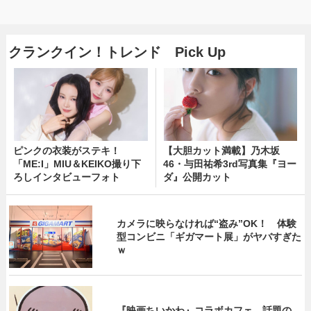
クランクイン！トレンド Pick Up
ピンクの衣装がステキ！
【大胆カット満載】乃木坂
「ME:I」MIU＆KEIKO撮り下
46・与田祐希3rd写真集『ヨー
ろしインタビューフォト
ダ』公開カット
カメラに映らなければ“盗み”OK！ 体験
型コンビニ「ギガマート展」がヤバすぎた
ｗ
『映画ちいかわ』コラボカフェ 話題の