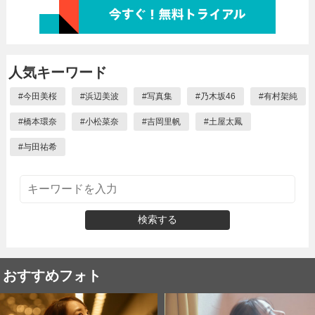
人気キーワード
#
今田美桜
#
浜辺美波
#
写真集
#
乃木坂46
#
有村架純
#
橋本環奈
#
小松菜奈
#
吉岡里帆
#
土屋太鳳
#
与田祐希
検索する
おすすめフォト