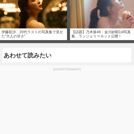
伊藤彩沙、20代ラストの写真集で見せ
【話題】乃木坂46・金川紗耶1st写真
た“大人の甘さ”
集、ランジェリーカット公開！
あわせて読みたい
[ADVERTISEMENT]