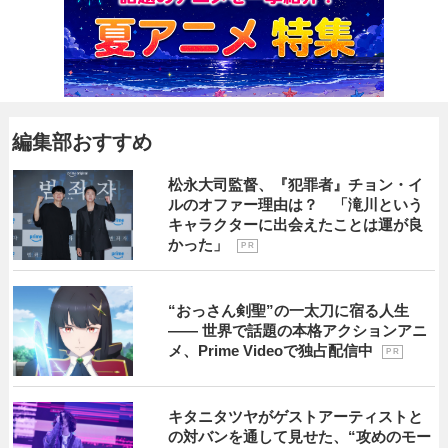
編集部おすすめ
松永大司監督、『犯罪者』チョン・イ
ルのオファー理由は？ 「滝川という
キャラクターに出会えたことは運が良
かった」
P R
“おっさん剣聖”の一太刀に宿る人生
―― 世界で話題の本格アクションアニ
メ、Prime Videoで独占配信中
P R
キタニタツヤがゲストアーティストと
の対バンを通して見せた、“攻めのモー