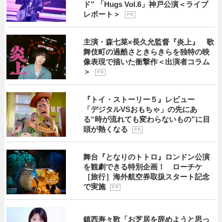
ド” 「Hugs Vol.6」神戸公演＜ライブ
レポート＞
P R
主演・森七菜×長久允監督『炎上』 歌
舞伎町の過酷さときらきらを独特の映
像表現で描いた衝撃作＜出演者コラム
＞
P R
『トイ・ストーリー５』レビュー
「デジタルVSおもちゃ」の先にあ
る“時が流れても変わらないもの”に目
頭が熱くなる
P R
舞台『となりのトトロ』ロンドン公演
を観劇できる特別企画！ ローチケ
［旅行］海外航空券取扱スタート記念
で実施
P R
鎮西寿々歌「お芝居を辞めようと思っ