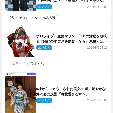
ファー理由は？ 「滝川というキャラクター
に出会えたことは本当に運が良かった」
エンタメ
2026/8/6 19:00
PR
チョン・イル
松永大司
ホロライブ・宝鐘マリン、日々の活動を頑張
る“後輩”のすごさを絶賛「なろう系主人公ま
である」
エンタメ
2026/8/6 18:15
ホロライブ
宝鐘マリン
5社からスカウトされた美女30歳、艶やかな
浴衣姿に反響「可愛過ぎるすぅ」
エンタメ
2026/8/6 18:00