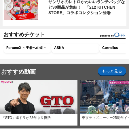
サンリオのレトロかわいいランチバッグな
ど90商品が集結！ 「212 KITCHEN
STORE」コラボコレクション登場
おすすめチケット
FortuneX ～王者への道～
ASKA
Cornelius
おすすめ動画
もっと見る
『GTO』連ドラが28年ぶり復活
東京ディズニーシー25周年イ