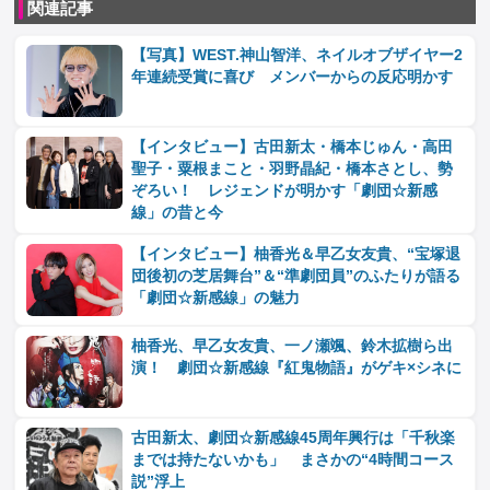
関連記事
【写真】WEST.神山智洋、ネイルオブザイヤー2
年連続受賞に喜び メンバーからの反応明かす
【インタビュー】古田新太・橋本じゅん・高田
聖子・粟根まこと・羽野晶紀・橋本さとし、勢
ぞろい！ レジェンドが明かす「劇団☆新感
線」の昔と今
【インタビュー】柚香光＆早乙女友貴、“宝塚退
団後初の芝居舞台”＆“準劇団員”のふたりが語る
「劇団☆新感線」の魅力
柚香光、早乙女友貴、一ノ瀬颯、鈴木拡樹ら出
演！ 劇団☆新感線『紅鬼物語』がゲキ×シネに
古田新太、劇団☆新感線45周年興行は「千秋楽
までは持たないかも」 まさかの“4時間コース
説”浮上