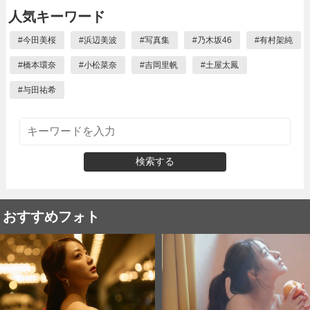
人気キーワード
#
今田美桜
#
浜辺美波
#
写真集
#
乃木坂46
#
有村架純
#
橋本環奈
#
小松菜奈
#
吉岡里帆
#
土屋太鳳
#
与田祐希
検索する
おすすめフォト