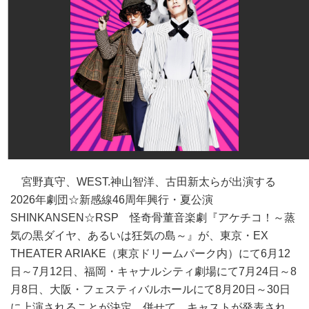
宮野真守、WEST.神山智洋、古田新太らが出演する
2026年劇団☆新感線46周年興行・夏公演
SHINKANSEN☆RSP 怪奇骨董音楽劇『アケチコ！～蒸
気の黒ダイヤ、あるいは狂気の島～』が、東京・EX
THEATER ARIAKE（東京ドリームパーク内）にて6月12
日～7月12日、福岡・キャナルシティ劇場にて7月24日～8
月8日、大阪・フェスティバルホールにて8月20日～30日
に上演されることが決定。併せて、キャストが発表され、