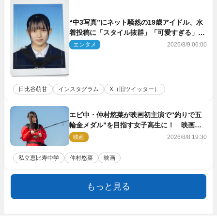
“中3写真”にネット騒然の19歳アイドル、水
着投稿に「スタイル抜群」「可愛すぎる」と
絶賛の声
エンタメ
2026/8/9 06:00
日比谷萌甘
インスタグラム
X（旧ツイッター）
エビ中・仲村悠菜が映画初主演で“釣りで五
輪金メダル”を目指す女子高生に！ 映画
『つりこまち』今秋公開
映画
2026/8/8 19:30
私立恵比寿中学
仲村悠菜
映画
もっと見る