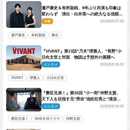
瀬戸康史＆有村架純、9年ぶり共演も印象は
変わらず 演出・白井晃への絶大なる信頼を
胸に舞台『キュー』に挑む
演劇
2026/8/9 07:00
瀬戸康史
有村架純
舞台
『VIVANT』第13話“乃木”堺雅人、“長野”小
日向文世と対面 物語は予想外の展開へ
エンタメ
2026/8/9 06:30
VIVANT
堺雅人
小日向文世
『豊臣兄弟！』第30回 “小一郎”仲野太賀、
天下人を目指す兄“秀吉”池松壮亮と“清須会
議”へ
エンタメ
2026/8/9 06:30
豊臣兄弟！
NHK大河ドラマ
仲野太賀