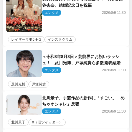
谷杏奈、結婚記念日を祝福
エンタメ
2026/8/9 11:30
レイザーラモンHG
インスタグラム
＜令和8年8月8日＞芸能界にお祝いラッシ
ュ！ 及川光博、戸塚純貴ら多数発表結婚
エンタメ
2026/8/9 11:00
及川光博
戸塚純貴
北川景子、手芸作品の新作に「すごい」「め
ちゃオシャレ」反響
エンタメ
2026/8/9 11:00
北川景子
X（旧ツイッター）