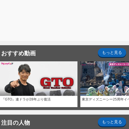
おすすめ動画
もっと見る
『GTO』連ドラが28年ぶり復活
東京ディズニーシー25周年イ
注目の人物
もっと見る