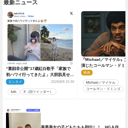
最新ニュース
『Michael／マイケル
演じたコールマン・ドミ
“素顔非公開”17歳紅白歌手「家族で
イクに2時間半かかってい
映画
2
初ハワイ行ってきたよ」大胆肌見せシ
ョット公開
エンタメ
2026/8/9 15:30
Michael／マイケル
コールマン・ドミンゴ
tuki.
X（旧ツイッター）
美男美女の子どもたちも顔出し！ HG＆住