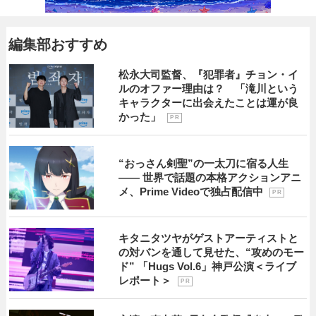
編集部おすすめ
松永大司監督、『犯罪者』チョン・イ
ルのオファー理由は？ 「滝川という
キャラクターに出会えたことは運が良
かった」
P R
“おっさん剣聖”の一太刀に宿る人生
―― 世界で話題の本格アクションアニ
メ、Prime Videoで独占配信中
P R
キタニタツヤがゲストアーティストと
の対バンを通して見せた、“攻めのモー
ド” 「Hugs Vol.6」神戸公演＜ライブ
レポート＞
P R