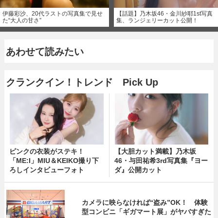
伊藤彩沙、20代ラストの写真集で見せ
【話題】乃木坂46・金川紗耶1st写真
た“大人の甘さ”
集、ランジェリーカット公開！
あわせて読みたい
クランクイン！トレンド Pick Up
ピンクの衣装がステキ！
【大胆カット満載】乃木坂
「ME:I」MIU＆KEIKO撮り下
46・与田祐希3rd写真集『ヨー
ろしインタビューフォト
ダ』公開カット
カメラに映らなければ“盗み”OK！ 体験
型コンビニ「ギガマート展」がヤバすぎた