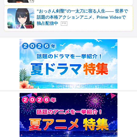
“おっさん剣聖”の一太刀に宿る人生―― 世界で
話題の本格アクションアニメ、Prime Videoで
独占配信中
P R