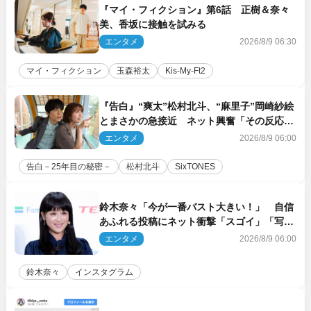
『マイ・フィクション』第6話 正樹＆奈々
美、香坂に接触を試みる
エンタメ
2026/8/9 06:30
マイ・フィクション
玉森裕太
Kis‐My‐Ft2
『告白』“爽太”松村北斗、“麻里子”岡崎紗絵
とまさかの急接近 ネット興奮「その反応
は」「いいの!?」（ネタバレあり）
エンタメ
2026/8/9 06:00
告白－25年目の秘密－
松村北斗
SixTONES
鈴木奈々「今が一番バスト大きい！」 自信
あふれる投稿にネット衝撃「スゴイ」「写真
集を出して欲しい」
エンタメ
2026/8/9 06:00
鈴木奈々
インスタグラム