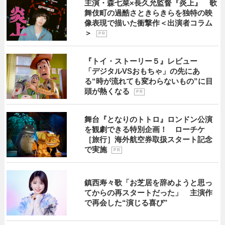
主演・森七菜×長久允監督『炎上』 歌
舞伎町の過酷さときらきらを独特の映
像表現で描いた衝撃作＜出演者コラム
＞
P R
『トイ・ストーリー５』レビュー
「デジタルVSおもちゃ」の先にあ
る“時が流れても変わらないもの”に目
頭が熱くなる
P R
舞台『となりのトトロ』ロンドン公演
を観劇できる特別企画！ ローチケ
［旅行］海外航空券取扱スタート記念
で実施
P R
鎮西寿々歌「お芝居を辞めようと思っ
てからの再スタートだった」 主演作
で再会した“演じる喜び”