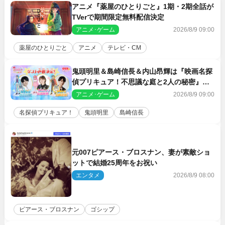
アニメ『薬屋のひとりごと』1期・2期全話が
TVerで期間限定無料配信決定
アニメ･ゲーム
2026/8/9 09:00
薬屋のひとりごと
アニメ
テレビ・CM
鬼頭明里＆島崎信長＆内山昂輝は『映画名探
偵プリキュア！不思議な庭と2人の秘密』ゲ
スト声優に決定
アニメ･ゲーム
2026/8/9 09:00
名探偵プリキュア！
鬼頭明里
島崎信長
元007ピアース・ブロスナン、妻が素敵ショ
ットで結婚25周年をお祝い
エンタメ
2026/8/9 08:00
ピアース・ブロスナン
ゴシップ