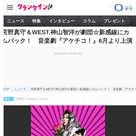
ニュース
特集
インタビュー
コラム
プレゼント
宮野真守＆WEST.神山智洋が劇団☆新感線にカ
ムバック！ 音楽劇『アケチコ！』6月より上演
[ADVERTISEMENT]
TOP
ニュース
宮野真守＆WEST.神山智洋が劇団☆新感線にカムバック！ 音楽劇『アケチ
舞台
公開日 2026/2/2 15:00