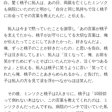
白。驚く桃子に拓人は、あの日、両親を亡くしたミンソク
も病院にいたのだと明かし「自分と同じ気持ちで泣く桃子
に出会ってその言葉を教えたんだ」と伝える。
拓人は今まで黙っていたことを謝罪し「あの言葉が桃子
を支えてたから。桃子がお守りにしてる大切な言葉は、俺
が伝えたってことにしておきたかった。好きなんだよ。
俺、ずっと桃子のことが好きだったの」と思いを告白。桃
子は泣き出してしまい、拓人は「泣くなって。俺、お前を
笑かすためにずっとそばにいたんだからさ。泣くやつある
かよ」と伝える。拓人は桃子に笑うように言い「笑ってく
れたら俺、桃子のことあきらめられるから」と告げた。桃
子は拓人の方を見て涙を浮かべながらほほ笑んだ。
その後、ミンソクと桃子は2人きりに。桃子は「10回切
って倒れない木はない。この言葉を教えてくれたのは、ミ
ンソクさんだったんですね。病院のベンチで泣いていた私