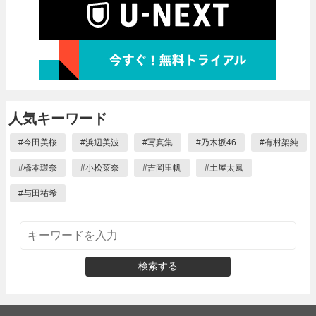
人気キーワード
#
今田美桜
#
浜辺美波
#
写真集
#
乃木坂46
#
有村架純
#
橋本環奈
#
小松菜奈
#
吉岡里帆
#
土屋太鳳
#
与田祐希
検索する