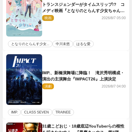
トランスジェンダーがタイムスリップ!? コ
メディ映画『となりのとらんす少女ちゃん』
11.7公開決定
映画
2026/8/7 05:00
となりのとらんす少女...
中川未悠
はるな愛
IMP.、新橋演舞場に降臨！ 滝沢秀明構成・
演出の主演舞台『IMPACT26』上演決定
演劇
2026/8/7 04:00
IMP.
CLASS SEVEN
TRAINEE
31歳こどおじ・18歳底辺YouTuberらの根性