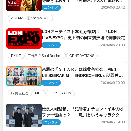
を叩きなおす！ 『男磨きハウス』第2弾コ
ーチ陣発表
エンタメ
2026/8/6 20:42
ABEMA（旧AbemaTV）
LDHアーティスト20組が集結！ 『LDH
LIVE‐EXPO』史上初の国立競技場で開催決定
エンタメ
2026/8/6 20:00
EXILE
三代目 J Soul Brothe...
GENERATIONS
来週の『ＳＴＡＲ』は緑黄色社会、ME:I、
LE SSERAFIM、.ENDRECHERI.が話題曲を
パフォーマンス！
エンタメ
2026/8/6 20:00
緑黄色社会
ME:I
LE SSERAFIM
松永大司監督、『犯罪者』チョン・イルのオ
ファー理由は？ 「滝川というキャラクター
に出会えたことは本当に運が良かった」
エンタメ
2026/8/6 19:00