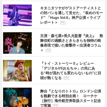
キタニタツヤがゲストアーティストと
の対バンを通して見せた、“攻めのモー
ド” 「Hugs Vol.6」神戸公演＜ライブ
レポート＞
P R
主演・森七菜×長久允監督『炎上』 歌
舞伎町の過酷さときらきらを独特の映
像表現で描いた衝撃作＜出演者コラム
＞
P R
『トイ・ストーリー５』レビュー
「デジタルVSおもちゃ」の先にあ
る“時が流れても変わらないもの”に目
頭が熱くなる
P R
舞台『となりのトトロ』ロンドン公演
を観劇できる特別企画！ ローチケ
［旅行］海外航空券取扱スタート記念
で実施
P R