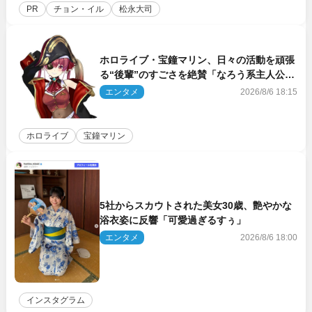
PR
チョン・イル
松永大司
ホロライブ・宝鐘マリン、日々の活動を頑張
る“後輩”のすごさを絶賛「なろう系主人公ま
である」
エンタメ
2026/8/6 18:15
ホロライブ
宝鐘マリン
5社からスカウトされた美女30歳、艶やかな
浴衣姿に反響「可愛過ぎるすぅ」
エンタメ
2026/8/6 18:00
インスタグラム