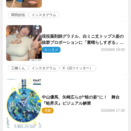
岡田紗佳
インスタグラム
現役薬剤師グラドル、白ミニ丈トップス姿の
抜群プロポーションに「素晴らしすぎる」
「すっっっご！」とネット絶賛
エンタメ
2026/8/6 18:00
三橋くん
インスタグラム
X（旧ツイッター）
中山優馬、矢崎広らが“蛙の姿”に！ 舞台
『蛙昇天』ビジュアル解禁
演劇
2026/8/6 17:30