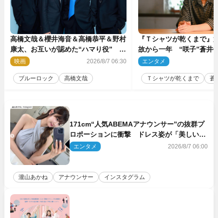
高橋文哉＆櫻井海音＆高橋恭平＆野村
『Ｔシャツが乾くまで』第
康太、お互いが認めた“ハマり役”
故から一年 “咲子”蒼井優
『ブルーロック』で築いた最高のチー
島歩は心を許しあえる関
映画
2026/8/7 06:30
エンタメ
2
ムワーク
ブルーロック
高橋文哉
Ｔシャツが乾くまで
蒼
171cm“人気ABEMAアナウンサー”の抜群プ
ロポーションに衝撃 ドレス姿が「美しい」
「品がありすぎる」
エンタメ
2026/8/7 06:00
瀧山あかね
アナウンサー
インスタグラム