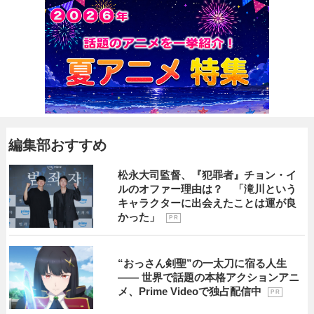
編集部おすすめ
松永大司監督、『犯罪者』チョン・イ
ルのオファー理由は？ 「滝川という
キャラクターに出会えたことは運が良
かった」
P R
“おっさん剣聖”の一太刀に宿る人生
―― 世界で話題の本格アクションアニ
メ、Prime Videoで独占配信中
P R