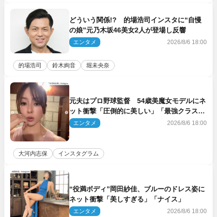
どういう関係!? 的場浩司インスタに“自慢
の娘”元乃木坂46美女2人が登場し反響
エンタメ
2026/8/6 18:00
的場浩司
鈴木絢音
堀未央奈
元夫はプロ野球監督 54歳美魔女モデルにネ
ット衝撃「圧倒的に美しい」「最強クラス」
「うっとり」
エンタメ
2026/8/6 18:00
大河内志保
インスタグラム
“役満ボディ”岡田紗佳、ブルーのドレス姿に
ネット衝撃「美しすぎる」「ナイス」
エンタメ
2026/8/6 18:00