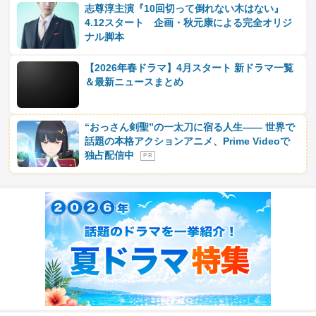
志尊淳主演『10回切って倒れない木はない』
4.12スタート 企画・秋元康による完全オリジ
ナル脚本
【2026年春ドラマ】4月スタート 新ドラマ一覧
＆最新ニュースまとめ
“おっさん剣聖”の一太刀に宿る人生―― 世界で
話題の本格アクションアニメ、Prime Videoで
独占配信中
P R