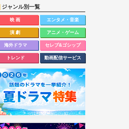
ジャンル別一覧
映画
エンタメ・音楽
演劇
アニメ・ゲーム
海外ドラマ
セレブ&ゴシップ
トレンド
動画配信サービス