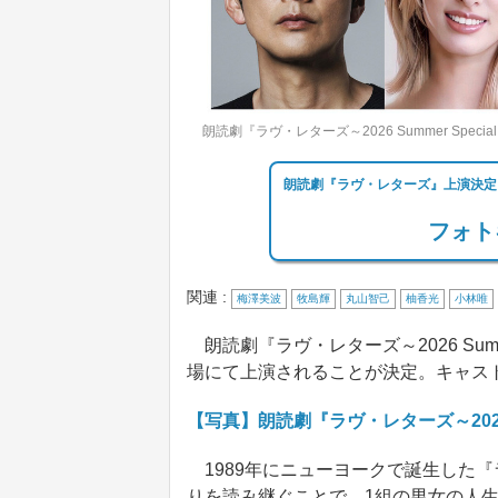
朗読劇『ラヴ・レターズ～2026 Summer Speci
朗読劇『ラヴ・レターズ』上演決定
フォト
関連 :
梅澤美波
牧島輝
丸山智己
柚香光
小林唯
朗読劇『ラヴ・レターズ～2026 Summe
場にて上演されることが決定。キャス
【写真】朗読劇『ラヴ・レターズ～2026 
1989年にニューヨークで誕生した
りを読み継ぐことで、1組の男女の人生