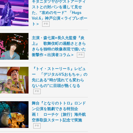
キタニタツヤがゲストアーティ
ストとの対バンを通して見せ
た、“攻めのモード” 「Hugs
Vol.6」神戸公演＜ライブレポー
ト＞
P R
主演・森七菜×長久允監督『炎
上』 歌舞伎町の過酷さときら
きらを独特の映像表現で描いた
衝撃作＜出演者コラム＞
P R
『トイ・ストーリー５』レビュ
ー 「デジタルVSおもちゃ」の
先にある“時が流れても変わら
ないもの”に目頭が熱くなる
P R
舞台『となりのトトロ』ロンド
ン公演を観劇できる特別企
画！ ローチケ［旅行］海外航
空券取扱スタート記念で実施
P R