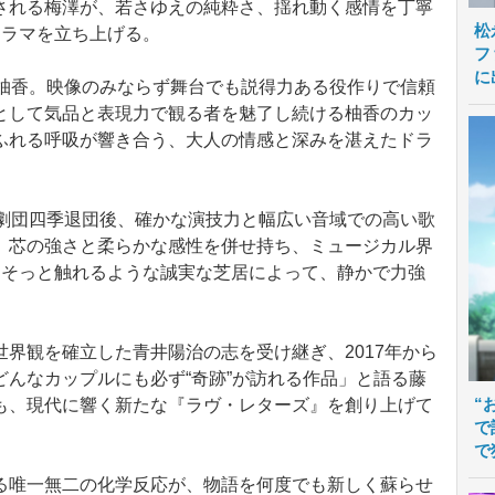
される梅澤が、若さゆえの純粋さ、揺れ動く感情を丁寧
松
ドラマを立ち上げる。
フ
に
柚香。映像のみならず舞台でも説得力ある役作りで信頼
として気品と表現力で観る者を魅了し続ける柚香のカッ
ふれる呼吸が響き合う、大人の情感と深みを湛えたドラ
劇団四季退団後、確かな演技力と幅広い音域での高い歌
、芯の強さと柔らかな感性を併せ持ち、ミュージカル界
にそっと触れるような誠実な芝居によって、静かで力強
界観を確立した青井陽治の志を受け継ぎ、2017年から
んなカップルにも必ず“奇跡”が訪れる作品」と語る藤
“
も、現代に響く新たな『ラヴ・レターズ』を創り上げて
で
で
唯一無二の化学反応が、物語を何度でも新しく蘇らせ