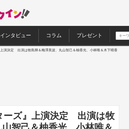
インタビュー
コラム
プレゼント
上演決定 出演は牧島輝＆梅澤美波、丸山智己＆柚香光、小林唯＆木下晴香
ターズ』上演決定 出演は牧
丸山智己＆柚香光、小林唯＆