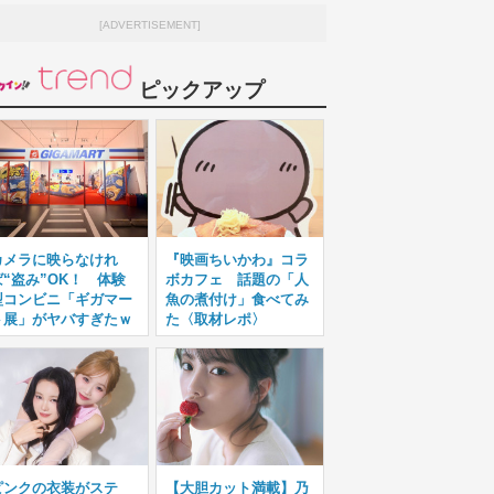
[ADVERTISEMENT]
ピックアップ
カメラに映らなけれ
『映画ちいかわ』コラ
ば“盗み”OK！ 体験
ボカフェ 話題の「人
型コンビニ「ギガマー
魚の煮付け」食べてみ
ト展」がヤバすぎたｗ
た〈取材レポ〉
ピンクの衣装がステ
【大胆カット満載】乃