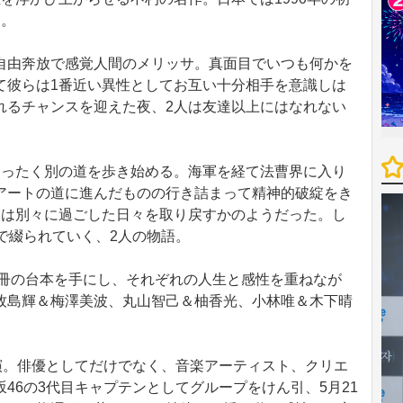
た。
由奔放で感覚人間のメリッサ。真面目でいつも何かを
て彼らは1番近い異性としてお互い十分相手を意識しは
れるチャンスを迎えた夜、2人は友達以上にはなれない
ったく別の道を歩き始める。海軍を経て法曹界に入り
アートの道に進んだものの行き詰まって精神的破綻をき
人は別々に過ごした日々を取り戻すかのようだった。し
で綴られていく、2人の物語。
1冊の台本を手にし、それぞれの人生と感性を重ねなが
牧島輝＆梅澤美波、丸山智己＆柚香光、小林唯＆木下晴
演。俳優としてだけでなく、音楽アーティスト、クリエ
46の3代目キャプテンとしてグループをけん引、5月21