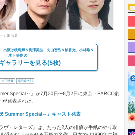
al～』出演者
 出演は牧島輝＆梅澤美波、丸山智己＆柚香光、小林唯＆
木下晴香 の
ギャラリーを見る(5枚)
木下晴香
藤田俊太郎
r Special～』が7月30日〜8月2日に東京・PARCO劇
トが発表された。
Summer Special～』キャスト発表
『ラヴ・レターズ』は、たった2人の俳優が手紙のやり取
を浮かび上がらせる不朽の名作。日本では1990年の初