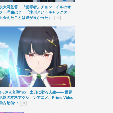
永大司監督、『犯罪者』チョン・イルのオ
ァー理由は？ 「滝川というキャラクター
出会えたことは運が良かった」
P R
おっさん剣聖”の一太刀に宿る人生―― 世界
話題の本格アクションアニメ、Prime Video
独占配信中
P R