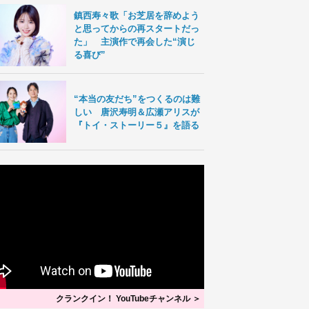
鎮西寿々歌「お芝居を辞めよう
と思ってからの再スタートだっ
た」 主演作で再会した“演じ
る喜び”
“本当の友だち”をつくるのは難
しい 唐沢寿明＆広瀬アリスが
『トイ・ストーリー５』を語る
クランクイン！ YouTubeチャンネル ＞