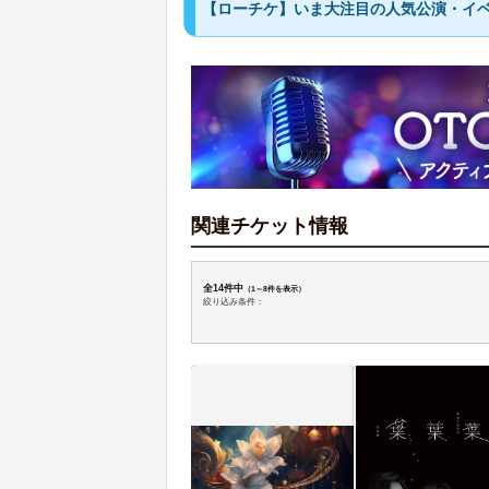
【ローチケ】いま大注目の人気公演・イ
関連チケット情報
全14件中
（1～8件を表示）
絞り込み条件：