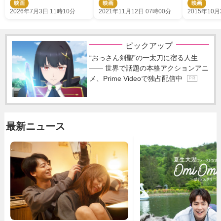
映画
映画
映画
2026年7月3日 11時10分
2021年11月12日 07時00分
2015年10月
ピックアップ
“おっさん剣聖”の一太刀に宿る人生
―― 世界で話題の本格アクションアニ
メ、Prime Videoで独占配信中
P R
最新ニュース