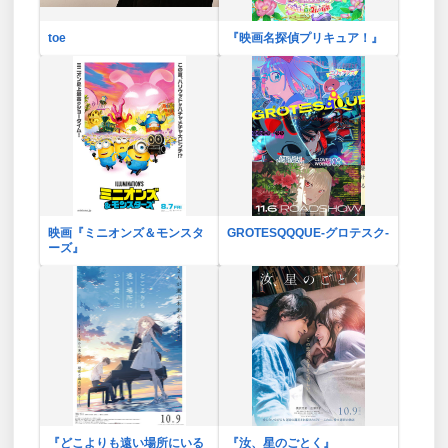
toe
『映画名探偵プリキュア！』
映画『ミニオンズ＆モンスタ
GROTESQQQUE-グロテスク-
ーズ』
『どこよりも遠い場所にいる
『汝、星のごとく』