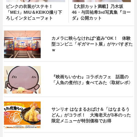
ピンクの衣装がステキ！
【大胆カット満載】乃木坂
「ME:I」MIU＆KEIKO撮り下
46・与田祐希3rd写真集『ヨー
ろしインタビューフォト
ダ』公開カット
カメラに映らなければ“盗み”OK！ 体験
型コンビニ「ギガマート展」がヤバすぎた
ｗ
『映画ちいかわ』コラボカフェ 話題の
「人魚の煮付け」食べてみた〈取材レポ〉
サンリオ はなまるおばけ＆「はなまるう
どん」がコラボ！ 大海老天が3本のった
限定メニューが特別価格でお得