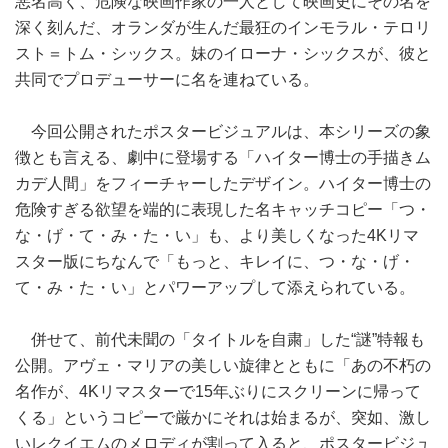
悪名高く、危険な映画作家の一人として映画史にその名を
深く刻んだ、オランダが生んだ最狂のインモラル・テロリ
スト＝トム・シックス。妹のイローナ・シックスが、彼と
共同でプロデューサーに名を連ねている。
今回公開されたポスタービジュアルは、本シリーズの象
徴とも言える、劇中に登場する「ハイター博士の手描きム
カデ人間」をフィーチャーしたデザイン。ハイター博士の
危険すぎる欲望を端的に表現した名キャッチコピー「つ・
な・げ・て・み・た・い」も、より美しくなった4Kリマ
スター版にちなんで「もっと、キレイに、つ・な・げ・
て・み・た・い」とパワーアップして添えられている。
併せて、前代未聞の「タイトルを自粛」した“謎”特報も
公開。アヴェ・マリアの美しい旋律とともに「あの不朽の
名作が、4Kリマスターで15年ぶりにスクリーンに帰って
くる」というコピーで厳かにそれは始まるが、突如、激し
いレクイエムのメロディが割って入ると、ポスタービジュ