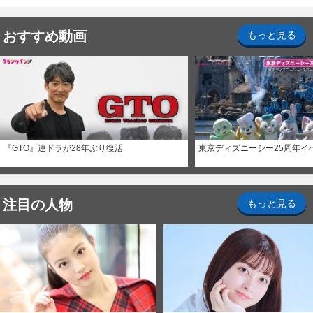
おすすめ動画
もっと見る
『GTO』連ドラが28年ぶり復活
東京ディズニーシー25周年イ
注目の人物
もっと見る