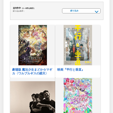
全9件中
（1～8件を表示）
絞り込み
絞り込み条件：
劇場版 魔法少女まどか☆マギ
映画『平行と垂直』
カ〈ワルプルギスの廻天〉