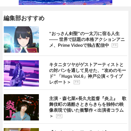
編集部おすすめ
“おっさん剣聖”の一太刀に宿る人生
―― 世界で話題の本格アクションアニ
メ、Prime Videoで独占配信中
P R
キタニタツヤがゲストアーティストと
の対バンを通して見せた、“攻めのモー
ド” 「Hugs Vol.6」神戸公演＜ライブ
レポート＞
P R
主演・森七菜×長久允監督『炎上』 歌
舞伎町の過酷さときらきらを独特の映
像表現で描いた衝撃作＜出演者コラム
＞
P R