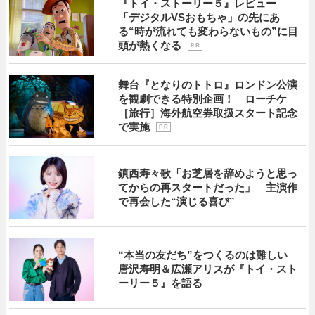
『トイ・ストーリー５』レビュー
「デジタルVSおもちゃ」の先にあ
る“時が流れても変わらないもの”に目
頭が熱くなる
P R
舞台『となりのトトロ』ロンドン公演
を観劇できる特別企画！ ローチケ
［旅行］海外航空券取扱スタート記念
で実施
P R
鎮西寿々歌「お芝居を辞めようと思っ
てからの再スタートだった」 主演作
で再会した“演じる喜び”
“本当の友だち”をつくるのは難しい
唐沢寿明＆広瀬アリスが『トイ・スト
ーリー５』を語る