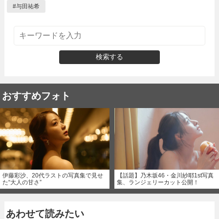
#
与田祐希
検索する
おすすめフォト
伊藤彩沙、20代ラストの写真集で見せ
【話題】乃木坂46・金川紗耶1st写真
た“大人の甘さ”
集、ランジェリーカット公開！
あわせて読みたい