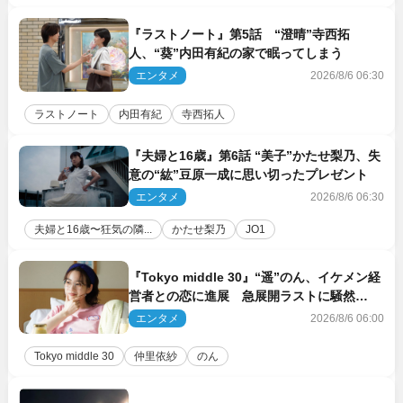
『ラストノート』第5話 “澄晴”寺西拓
人、“葵”内田有紀の家で眠ってしまう
エンタメ
2026/8/6 06:30
ラストノート
内田有紀
寺西拓人
『夫婦と16歳』第6話 “美子”かたせ梨乃、失
意の“紘”豆原一成に思い切ったプレゼント
エンタメ
2026/8/6 06:30
夫婦と16歳〜狂気の隣...
かたせ梨乃
JO1
『Tokyo middle 30』“遥”のん、イケメン経
営者との恋に進展 急展開ラストに騒然
「え…いきなり」「嫌な予感」
エンタメ
2026/8/6 06:00
Tokyo middle 30
仲里依紗
のん