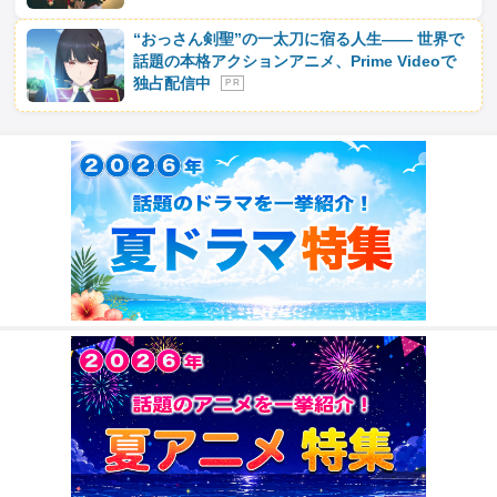
“おっさん剣聖”の一太刀に宿る人生―― 世界で
話題の本格アクションアニメ、Prime Videoで
独占配信中
P R