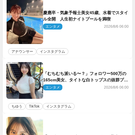
慶應卒・気象予報士美女45歳、水着でスタイ
ル全開 人生初ナイトプールを満喫
エンタメ
2026/8/6 06:00
アナウンサー
インスタグラム
「むちむち派いる〜？」フォロワー500万の
165cm美女、タイトな白トップスの抜群プロ
ポーションにネット衝撃
エンタメ
2026/8/6 06:00
ちゆう
TikTok
インスタグラム