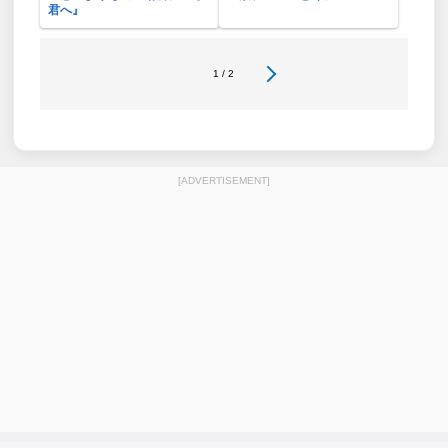
君へ』
1 / 2
[ADVERTISEMENT]