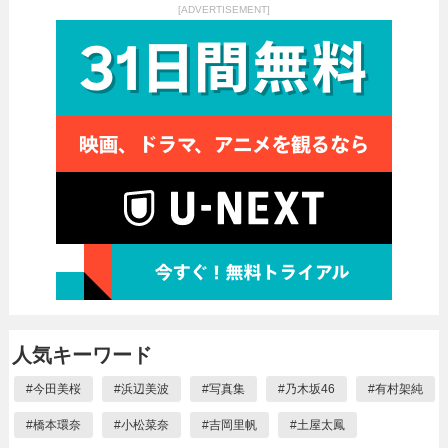
[ADVERTISEMENT]
人気キーワード
#
今田美桜
#
浜辺美波
#
写真集
#
乃木坂46
#
有村架純
#
橋本環奈
#
小松菜奈
#
吉岡里帆
#
土屋太鳳