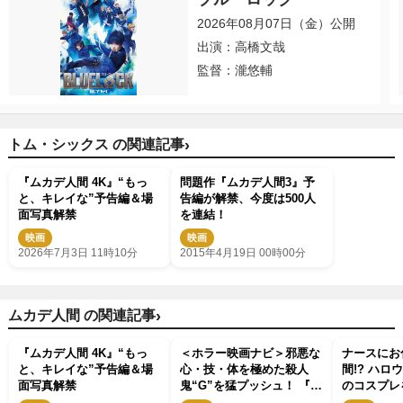
2026年08月07日（金）公開
出演：高橋文哉
監督：瀧悠輔
›
トム・シックス の関連記事
『ムカデ人間 4K』“もっ
問題作『ムカデ人間3』予
と、キレイな”予告編＆場
告編が解禁、今度は500人
面写真解禁
を連結！
映画
映画
2026年7月3日 11時10分
2015年4月19日 00時00分
›
ムカデ人間 の関連記事
『ムカデ人間 4K』“もっ
＜ホラー映画ナビ＞邪悪な
ナースにお
と、キレイな”予告編＆場
心・技・体を極めた殺人
間!? ハ
面写真解禁
鬼“G”を猛プッシュ！ 『マ
のコスプレ
リグナント』