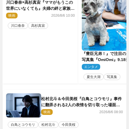
川口春奈×高杉真宙『ママがもうこの
世界にいなくても』夫婦の絆と家族の
愛を映す場面写真公開
映画
2026/8/6 10:00
川口春奈
高杉真宙
『豊臣兄弟！』で注目の
写真集『OmiOmi』9.1
行カット解禁
エンタメ
2
夏生大湖
写真集
松村北斗＆今田美桜『白鳥とコウモリ』事件
に翻弄される2人の表情を切り取った場面写
真解禁
映画
2026/8/6 08:00
白鳥とコウモリ
松村北斗
今田美桜