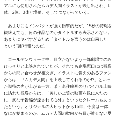
アルにも使用されたムカデ人間イラストが映し出され、1
体、2体、3体と増殖、そしてつながっていく。
あまりにもインパクトが強く衝撃的だが、15秒の特報を
観終えても、何の作品なのかタイトルすら表示されない。
あまりにヤバすぎるため「タイトルを言うのは自粛した」
という“謎”特報なのだ。
ゴールデンウィーク中、目立たないよう一部劇場でのみ
ひっそりと上映されていたが、それでも劇場窓口には観客
からの問い合わせが相次ぎ、イラストに覚えのあるファン
からは「『ムカデ人間』を上映してくれるのか!?」といっ
た期待の声が上がる一方、某・名作映画のリバイバル上映
に訪れた観客からは、「美しい上質の映画を観に来たの
に、変な予告編が流されて心外」といったクレームもあっ
たという。オリジナルの大ヒットから15年。今度は一体、
なにが始まるのか、ムカデ人間の動向から目が離せない夏