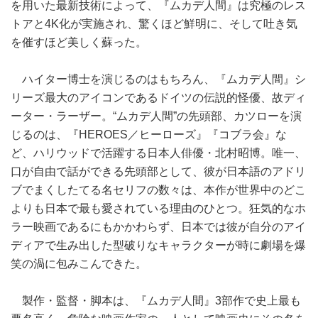
を用いた最新技術によって、『ムカデ人間』は究極のレス
トアと4K化が実施され、驚くほど鮮明に、そして吐き気
を催すほど美しく蘇った。
ハイター博士を演じるのはもちろん、『ムカデ人間』シ
リーズ最大のアイコンであるドイツの伝説的怪優、故ディ
ーター・ラーザー。“ムカデ人間”の先頭部、カツローを演
じるのは、『HEROES／ヒーローズ』『コブラ会』な
ど、ハリウッドで活躍する日本人俳優・北村昭博。唯一、
口が自由で話ができる先頭部として、彼が日本語のアドリ
ブでまくしたてる名セリフの数々は、本作が世界中のどこ
よりも日本で最も愛されている理由のひとつ。狂気的なホ
ラー映画であるにもかかわらず、日本では彼が自分のアイ
ディアで生み出した型破りなキャラクターが時に劇場を爆
笑の渦に包みこんできた。
製作・監督・脚本は、『ムカデ人間』3部作で史上最も