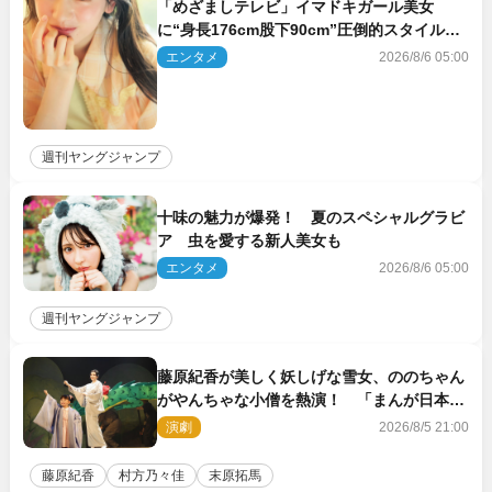
「めざましテレビ」イマドキガール美女
に“身長176cm股下90cm”圧倒的スタイルの
美女も ヤンジャン最新号
エンタメ
2026/8/6 05:00
週刊ヤングジャンプ
十味の魅力が爆発！ 夏のスペシャルグラビ
ア 虫を愛する新人美女も
エンタメ
2026/8/6 05:00
週刊ヤングジャンプ
藤原紀香が美しく妖しげな雪女、ののちゃん
がやんちゃな小僧を熱演！ 「まんが日本昔
ばなし」劇場開幕
演劇
2026/8/5 21:00
藤原紀香
村方乃々佳
末原拓馬