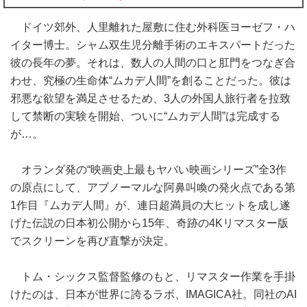
ドイツ郊外、人里離れた屋敷に住む外科医ヨーゼフ・ハ
イター博士。シャム双生児分離手術のエキスパートだった
彼の長年の夢。それは、数人の人間の口と肛門をつなぎ合
わせ、究極の生命体“ムカデ人間”を創ることだった。彼は
邪悪な欲望を満足させるため、3人の外国人旅行者を拉致
して禁断の実験を開始、ついに“ムカデ人間”は完成する
が…。
オランダ発の“映画史上最もヤバい映画シリーズ”全3作
の原点にして、アブノーマルな阿鼻叫喚の発火点である第
1作目『ムカデ人間』が、連日超満員の大ヒットを成し遂
げた伝説の日本初公開から15年、奇跡の4Kリマスター版
でスクリーンを再び直撃が決定。
トム・シックス監督監修のもと、リマスター作業を手掛
けたのは、日本が世界に誇るラボ、IMAGICA社。同社のAI