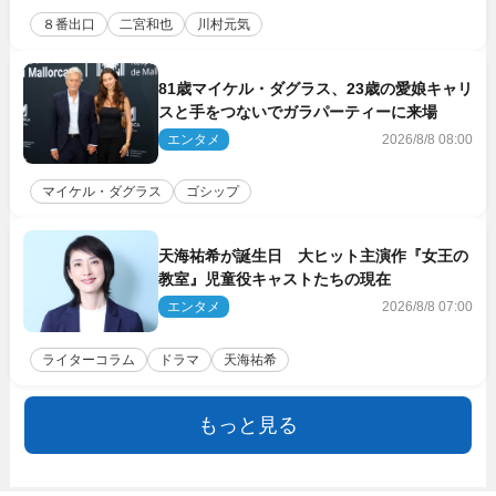
８番出口
二宮和也
川村元気
81歳マイケル・ダグラス、23歳の愛娘キャリ
スと手をつないでガラパーティーに来場
エンタメ
2026/8/8 08:00
マイケル・ダグラス
ゴシップ
天海祐希が誕生日 大ヒット主演作『女王の
教室』児童役キャストたちの現在
エンタメ
2026/8/8 07:00
ライターコラム
ドラマ
天海祐希
もっと見る