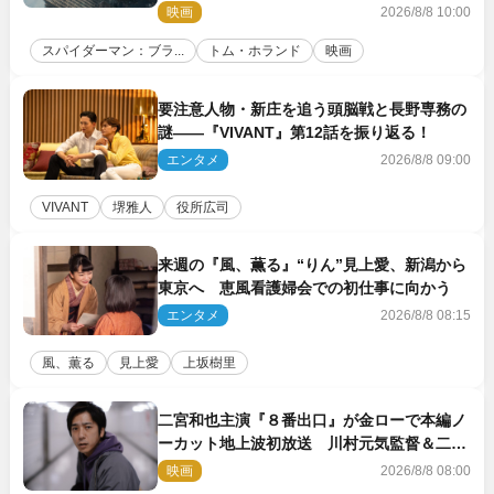
映画
2026/8/8 10:00
スパイダーマン：ブラ...
トム・ホランド
映画
要注意人物・新庄を追う頭脳戦と長野専務の
謎――『VIVANT』第12話を振り返る！
エンタメ
2026/8/8 09:00
VIVANT
堺雅人
役所広司
来週の『風、薫る』“りん”見上愛、新潟から
東京へ 恵風看護婦会での初仕事に向かう
エンタメ
2026/8/8 08:15
風、薫る
見上愛
上坂樹里
二宮和也主演『８番出口』が金ローで本編ノ
ーカット地上波初放送 川村元気監督＆二宮
コメント到着
映画
2026/8/8 08:00