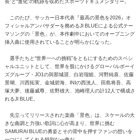
長”と“進化”の軌跡を収めたスポーツドキュメンタリー。
このたび、サッカー日本代表『最高の景色を2026』オ
フィシャルアンバサダーを務めるJI BLUEによる公式テー
マソングの「景色」が、本作劇中においてのオープニング
挿入曲に使用されていることが明らかになった。
選手たちと“世界一への挑戦”をともにするためのスペシ
ャルユニットとして、世界を股にかけるグローバルボーイ
ズグループ・JO1の與那城奨、白岩瑠姫、河野純喜、佐藤
景瑚、川西拓実、金城碧海、INIの西洸人、田島将吾、高
塚大夢、後藤威尊、佐野雄大、池崎理人の計12人で構成さ
れるJI BLUE。
先立ってリリースされた楽曲「景色」は、スケールの大
きな曲調と力強い歌詞に心が高まり、世界に挑む
SAMURAI BLUEの勇姿とその背中を押すファンの想いを
一つにしてくれる特別な一曲だ。