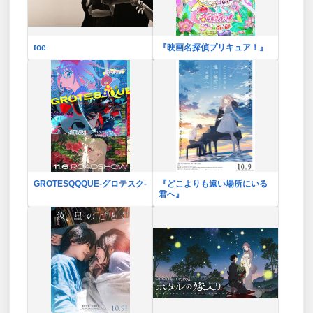
toe
『映画名探偵プリキュア！』
GROTESQQQUE-グロテスク-
『どこよりも遠い場所にいる
君へ』