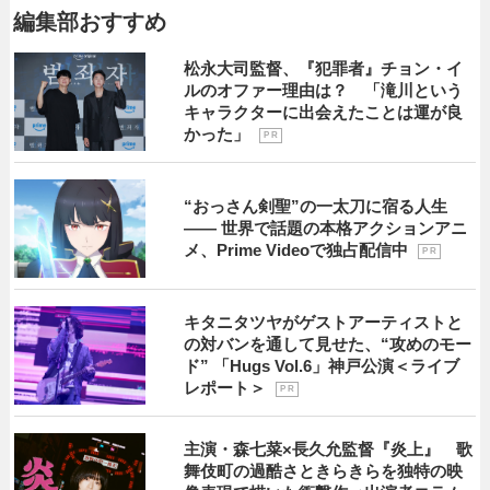
編集部おすすめ
松永大司監督、『犯罪者』チョン・イ
ルのオファー理由は？ 「滝川という
キャラクターに出会えたことは運が良
かった」
P R
“おっさん剣聖”の一太刀に宿る人生
―― 世界で話題の本格アクションアニ
メ、Prime Videoで独占配信中
P R
キタニタツヤがゲストアーティストと
の対バンを通して見せた、“攻めのモー
ド” 「Hugs Vol.6」神戸公演＜ライブ
レポート＞
P R
主演・森七菜×長久允監督『炎上』 歌
舞伎町の過酷さときらきらを独特の映