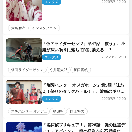
エンタメ
2026/8/8 12:00
大島麻衣
インスタグラム
『仮面ライダーゼッツ』第47話「救う」、小
鷹が深い眠りに落ちて闇に消える…？
エンタメ
2026/8/8 12:00
仮面ライダーゼッツ
今井竜太郎
堀口真帆
『角醒ハンター オメガホーン』第3話「味わ
え！怒りのタッグバトル！」、波斬のギリコ
がハンターバトルを挑んできた！
エンタメ
2026/8/8 12:00
角醒ハンター オメガ...
楢原聖
国上将大
『名探偵プリキュア！』第28話「謎の怪盗デ
ッチ・アゲイン」、謎の怪盗から不思議な予