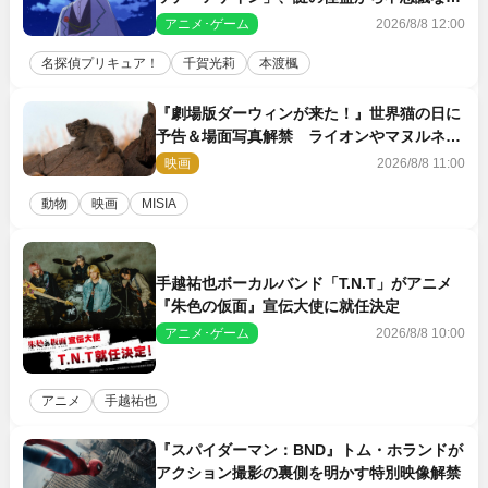
告状が届く
アニメ･ゲーム
2026/8/8 12:00
名探偵プリキュア！
千賀光莉
本渡楓
『劇場版ダーウィンが来た！』世界猫の日に
予告＆場面写真解禁 ライオンやマヌルネコ
の赤ちゃんが大集合
映画
2026/8/8 11:00
動物
映画
MISIA
手越祐也ボーカルバンド「T.N.T」がアニメ
『朱色の仮面』宣伝大使に就任決定
アニメ･ゲーム
2026/8/8 10:00
アニメ
手越祐也
『スパイダーマン：BND』トム・ホランドが
アクション撮影の裏側を明かす特別映像解禁