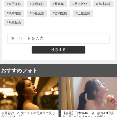
#
今田美桜
#
浜辺美波
#
写真集
#
乃木坂46
#
有村架純
#
橋本環奈
#
小松菜奈
#
吉岡里帆
#
土屋太鳳
#
与田祐希
検索する
おすすめフォト
伊藤彩沙、20代ラストの写真集で見せ
【話題】乃木坂46・金川紗耶1st写真
た“大人の甘さ”
集、ランジェリーカット公開！