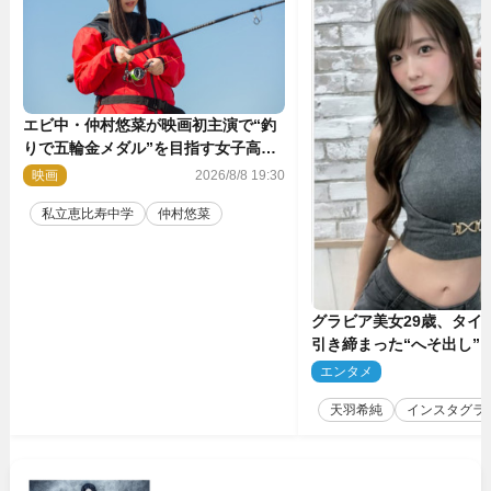
エビ中・仲村悠菜が映画初主演で“釣
りで五輪金メダル”を目指す女子高生
に！ 映画『つりこまち』今秋公開
映画
2026/8/8 19:30
私立恵比寿中学
仲村悠菜
グラビア美女29歳、タイ
引き締まった“へそ出し”
「可愛い過ぎる」
エンタメ
2
天羽希純
インスタグラ