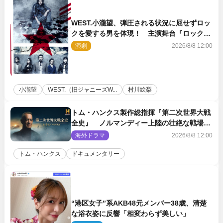
WEST.小瀧望、弾圧される状況に屈せずロッ
クを愛する男を体現！ 主演舞台『ロックン
ロール』ビジュアル解禁
演劇
2026/8/8 12:00
小瀧望
WEST.（旧ジャニーズW...
村川絵梨
トム・ハンクス製作総指揮『第二次世界大戦
全史』 ノルマンディー上陸の壮絶な戦場を
収めた特別映像解禁
海外ドラマ
2026/8/8 12:00
トム・ハンクス
ドキュメンタリー
“港区女子”系AKB48元メンバー38歳、清楚
な浴衣姿に反響「相変わらず美しい」