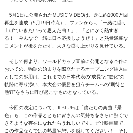
5月1日に公開されたMUSIC VIDEOは、既に約1000万回
再生を達成（5月19日時点）、ファンからも「一緒に盛り
上げていきたいって思えた曲！」、「とにかく熱すぎ
る！ みんなで一緒に日本応援しようぜ！」と熱量満載な
コメントが後をたたず、大きな盛り上がりを見せている。
そして何より、ワールドカップ直前に公開となる本作に
おいての、物語の始まりを際立たせるオープニング挿入曲
としての起用は、これまでの日本代表の“成長”と“進化”の
軌跡に寄り添い、本大会の優勝を狙うチームへの”期待と
熱狂”をさらに呼び起こすものとなっている。
今回の決定について、JI BLUEは「僕たちの楽曲『景
色』も、この作品とともに皆さんの気持ちをさらに熱くで
きるような存在になれたらうれしいです。ぜひ映画館で、
この作品ならではの熱量や想いを感じてください！ そし