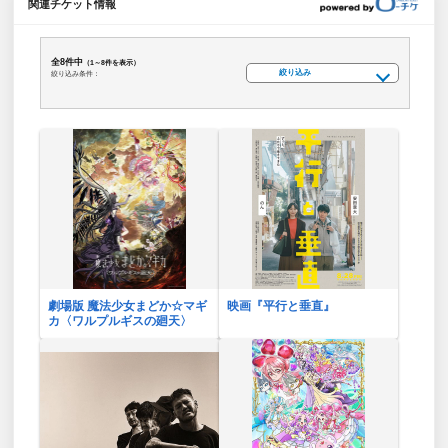
関連チケット情報
全8件中
（1～8件を表示）
絞り込み
絞り込み条件：
劇場版 魔法少女まどか☆マギ
映画『平行と垂直』
カ〈ワルプルギスの廻天〉