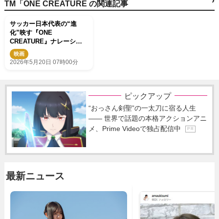
›
TM「ONE CREATURE の関連記事
サッカー日本代表の“進
化”映す『ONE
CREATURE』ナレーショ
ンは永⼭瑛太に！
映画
2026年5月20日 07時00分
ピックアップ
“おっさん剣聖”の一太刀に宿る人生
―― 世界で話題の本格アクションアニ
メ、Prime Videoで独占配信中
P R
最新ニュース