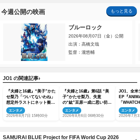
今週公開の映画
もっと見る
ブルーロック
2026年08月07日（金）公開
出演：高橋文哉
監督：瀧悠輔
›
JO1 の関連記事
『夫婦と16歳』“美子”かた
『夫婦と16歳』第6話 “美
JO1、全
せ梨乃「ついてないわね」
子”かたせ梨乃、失意
EP『ANI
想定外ラストにネット衝撃
の“紘”豆原一成に思い切っ
「WHATCH
「ヤバすぎ…」「怖えぇ」
たプレゼント
公開！
エンタメ
エンタメ
エンタメ
（ネタバレあり）
2026年8月7日 15時00分
2026年8月6日 06時30分
2026年7月3
SAMURAI BLUE Project for FIFA World Cup 2026