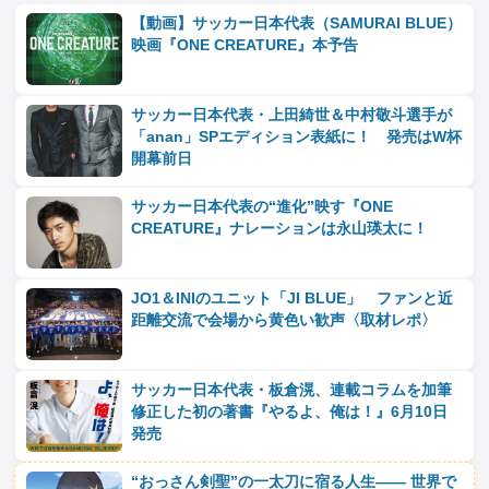
【動画】サッカー⽇本代表（SAMURAI BLUE）
映画『ONE CREATURE』本予告
サッカー日本代表・上田綺世＆中村敬斗選手が
「anan」SPエディション表紙に！ 発売はW杯
開幕前日
サッカー日本代表の“進化”映す『ONE
CREATURE』ナレーションは永⼭瑛太に！
JO1＆INIのユニット「JI BLUE」 ファンと近
距離交流で会場から黄色い歓声〈取材レポ〉
サッカー日本代表・板倉滉、連載コラムを加筆
修正した初の著書『やるよ、俺は！』6月10日
発売
“おっさん剣聖”の一太刀に宿る人生―― 世界で