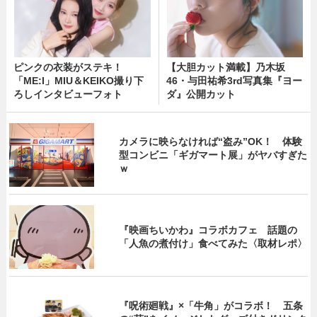
ピンクの衣装がステキ！
【大胆カット満載】乃木坂
「ME:I」MIU＆KEIKO撮り下
46・与田祐希3rd写真集『ヨー
ろしインタビューフォト
ダ』公開カット
カメラに映らなければ“盗み”OK！ 体験
型コンビニ「ギガマート展」がヤバすぎた
ｗ
『映画ちいかわ』コラボカフェ 話題の
「人魚の煮付け」食べてみた〈取材レポ〉
『呪術廻戦』×「牛角」がコラボ！ 五条