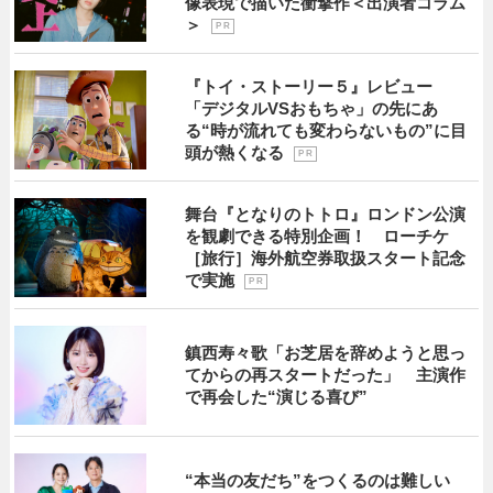
像表現で描いた衝撃作＜出演者コラム
＞
P R
『トイ・ストーリー５』レビュー
「デジタルVSおもちゃ」の先にあ
る“時が流れても変わらないもの”に目
頭が熱くなる
P R
舞台『となりのトトロ』ロンドン公演
を観劇できる特別企画！ ローチケ
［旅行］海外航空券取扱スタート記念
で実施
P R
鎮西寿々歌「お芝居を辞めようと思っ
てからの再スタートだった」 主演作
で再会した“演じる喜び”
“本当の友だち”をつくるのは難しい