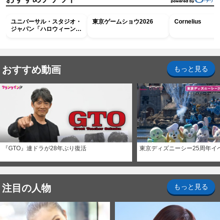
ユニバーサル・スタジオ・
東京ゲームショウ2026
Cornelius
ジャパン「ハロウィーン・
ホラー・ナイト ～オール
ナイト～パス」
おすすめ動画
もっと見る
『GTO』連ドラが28年ぶり復活
東京ディズニーシー25周年イ
注目の人物
もっと見る