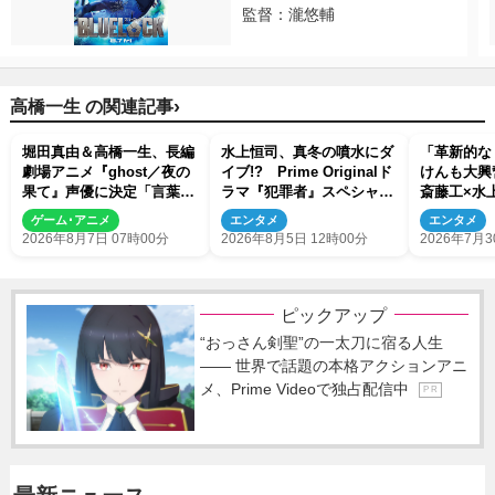
監督：瀧悠輔
›
高橋一生 の関連記事
堀田真由＆高橋一生、長編
水上恒司、真冬の噴水にダ
「革新的な
劇場アニメ『ghost／夜の
イブ!? Prime Originalド
けんも大興
果て』声優に決定「言葉に
ラマ『犯罪者』スペシャル
斎藤工×水
はできない沢山の感情を思
メイキング映像が公開
者』ビハイ
ゲーム･アニメ
エンタメ
エンタメ
い出しました」
解禁
2026年8月7日 07時00分
2026年8月5日 12時00分
2026年7月3
ピックアップ
“おっさん剣聖”の一太刀に宿る人生
―― 世界で話題の本格アクションアニ
メ、Prime Videoで独占配信中
P R