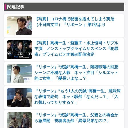
関連記事
【写真】コロナ禍で秘密を抱えてしまう英治
（小日向文世）『リボーン 』第7話より
【写真】高橋一生・斎藤工・水上恒司トリプル
主演 ノンストップクライムサスペンス『犯罪
者』プライムビデオ独占配信決定
『リボーン』“光誠”高橋一生、階段転落の回想
シーンに不穏な人影 ネット注目「シルエット
的に女性」「髪長いよな…？」
『リボーン』“もう1人の光誠”高橋一生、意味深
な表情で絶句 ネット騒然「なんだ…？」「入
れ替わってたりする？」
『リボーン』“光誠”高橋一生、父親との再会か
ら急展開 視聴者あ然「異母兄弟なの!?」