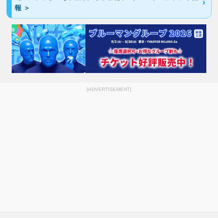
報 ＞
[ADVERTISEMENT]