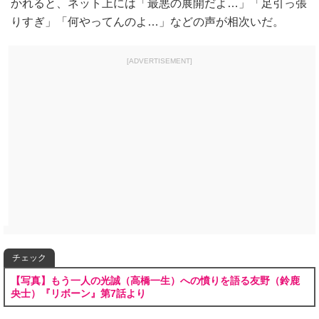
かれると、ネット上には「最悪の展開だよ…」「足引っ張
りすぎ」「何やってんのよ…」などの声が相次いだ。
[ADVERTISEMENT]
チェック
【写真】もう一人の光誠（高橋一生）への憤りを語る友野（鈴鹿
央士）『リボーン』第7話より