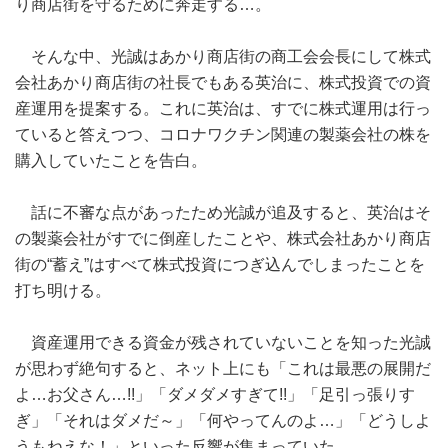
り商店街を守るために奔走する…。
そんな中、光誠はあかり商店街の商工会会長にして株式
会社あかり商店街の社長でもある英治に、株式投資での資
産運用を提案する。これに英治は、すでに株式運用は行っ
ていると答えつつ、コロナワクチン関連の製薬会社の株を
購入していたことを告白。
話に不審な点があったため光誠が追及すると、英治はそ
の製薬会社がすでに倒産したことや、株式会社あかり商店
街の“蓄え”はすべて株式投資につぎ込んでしまったことを
打ち明ける。
資産運用できる資金が残されていないことを知った光誠
が思わず絶句すると、ネット上にも「これは最悪の展開だ
よ…お父さん…!!」「ダメダメすぎて!!」「足引っ張りす
ぎ」「それはダメだ～」「何やってんのよ…」「どうしよ
うもねえな！」といった反響が集まっていた。