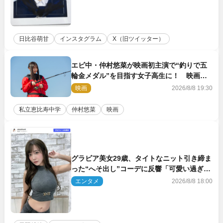
日比谷萌甘
インスタグラム
X（旧ツイッター）
エビ中・仲村悠菜が映画初主演で“釣りで五
輪金メダル”を目指す女子高生に！ 映画
『つりこまち』今秋公開
映画
2026/8/8 19:30
私立恵比寿中学
仲村悠菜
映画
グラビア美女29歳、タイトなニット引き締ま
った“へそ出し”コーデに反響「可愛い過ぎ
る」
エンタメ
2026/8/8 18:00