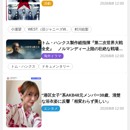
ロール』ビジュアル解禁
演劇
2026/8/8 12:00
小瀧望
WEST.（旧ジャニーズW...
村川絵梨
トム・ハンクス製作総指揮『第二次世界大戦
全史』 ノルマンディー上陸の壮絶な戦場を
収めた特別映像解禁
海外ドラマ
2026/8/8 12:00
トム・ハンクス
ドキュメンタリー
“港区女子”系AKB48元メンバー38歳、清楚
な浴衣姿に反響「相変わらず美しい」
エンタメ
2026/8/8 12:00