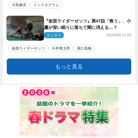
大島麻衣
インスタグラム
『仮面ライダーゼッツ』第47話「救う」、小
鷹が深い眠りに落ちて闇に消える…？
エンタメ
2026/8/8 12:00
仮面ライダーゼッツ
今井竜太郎
堀口真帆
もっと見る