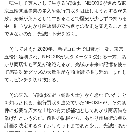
転生して英人として生きる光誠は、NEOXISが進める東
京五輪関連事業の参入や銀行買収を阻止しようとするが失
敗。光誠が英人として生きることで歴史が少しずつ変わる
中、肝心なあかり商店街の立ち退きの歴史を変えることは
できないのか、光誠は不安を抱く。
そして迎えた2020年、新型コロナで日常が一変。東京
五輪は延期され、NEOXISが大ダメージを受ける一方、あ
かり商店街も客足が途絶えるが、光誠が未来の記憶を使っ
て感染対策グッズの大量生産を商店街で推し進め、またし
てもピンチを切り抜ける。
その矢先、光誠は友野（鈴鹿央士）から恐れていたこと
を知らされる。銀行買収を進めていたNEOXISが、その条
件に必要な広大な土地の有力候補地としてあかり商店街を
挙げたというのだ。前世の記憶から、あかり商店街の買収
計画を決定するタイムリミットまであと少し。光誠はあか