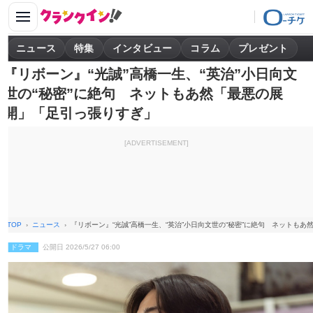
ニュース
特集
インタビュー
コラム
プレゼント
『リボーン』“光誠”高橋一生、“英治”小日向文
世の“秘密”に絶句 ネットもあ然「最悪の展
開」「足引っ張りすぎ」
[ADVERTISEMENT]
TOP
ニュース
『リボーン』“光誠”高橋一生、“英治”小日向文世の“秘密”に絶句 ネットも
ドラマ
公開日 2026/5/27 06:00