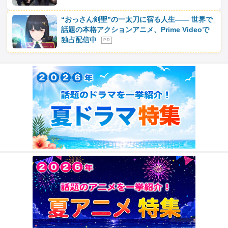
“おっさん剣聖”の一太刀に宿る人生―― 世界で
話題の本格アクションアニメ、Prime Videoで
独占配信中
P R