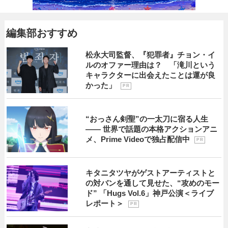
編集部おすすめ
松永大司監督、『犯罪者』チョン・イ
ルのオファー理由は？ 「滝川という
キャラクターに出会えたことは運が良
かった」
P R
“おっさん剣聖”の一太刀に宿る人生
―― 世界で話題の本格アクションアニ
メ、Prime Videoで独占配信中
P R
キタニタツヤがゲストアーティストと
の対バンを通して見せた、“攻めのモー
ド” 「Hugs Vol.6」神戸公演＜ライブ
レポート＞
P R