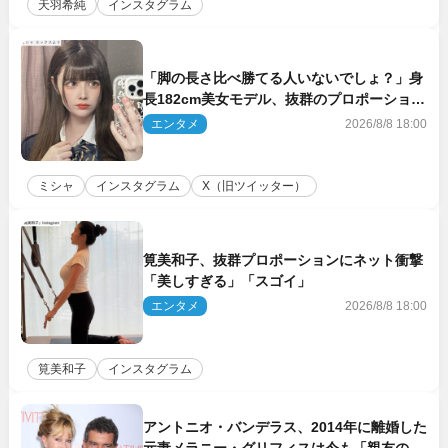
天羽希純
インスタグラム
「脚の長さ比べ勝てる人いないでしょ？」身
長182cm美女モデル、抜群のプロポーション
にネット衝撃
エンタメ
2026/8/8 18:00
ミシャ
インスタグラム
X（旧ツイッター）
筧美和子、抜群プロポーションにネット衝撃
「美しすぎる」「スゴイ」
エンタメ
2026/8/8 18:00
筧美和子
インスタグラム
アントニオ・バンデラス、2014年に離婚した
元妻メラニー・グリフィスは今も「親友の一