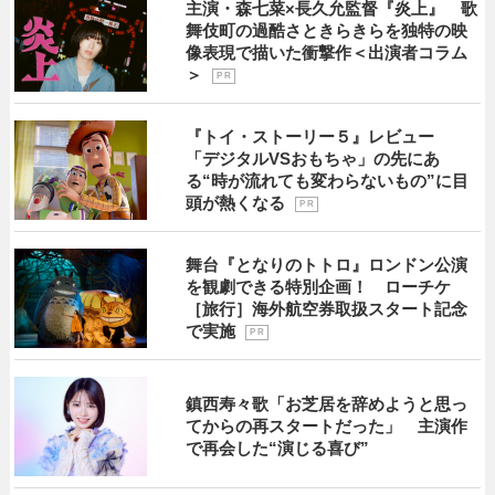
主演・森七菜×長久允監督『炎上』 歌
舞伎町の過酷さときらきらを独特の映
像表現で描いた衝撃作＜出演者コラム
＞
P R
『トイ・ストーリー５』レビュー
「デジタルVSおもちゃ」の先にあ
る“時が流れても変わらないもの”に目
頭が熱くなる
P R
舞台『となりのトトロ』ロンドン公演
を観劇できる特別企画！ ローチケ
［旅行］海外航空券取扱スタート記念
で実施
P R
鎮西寿々歌「お芝居を辞めようと思っ
てからの再スタートだった」 主演作
で再会した“演じる喜び”