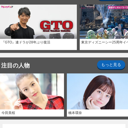
『GTO』連ドラが28年ぶり復活
東京ディズニーシー25周年イ
注目の人物
もっと見る
今田美桜
橋本環奈