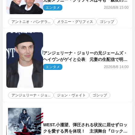
人」
エンタメ
2026/8/8 15:00
アントニオ・バンデラ...
メラニー・グリフィス
ゴシップ
アンジェリーナ・ジョリーの兄ジェームズ・
ヘイヴンがゲイと公表 元妻の生配信で明ら
かに
エンタメ
2026/8/8 14:00
アンジェリーナ・ジョ...
ジョン・ヴォイト
ゴシップ
WEST.小瀧望、弾圧される状況に屈せずロッ
クを愛する男を体現！ 主演舞台『ロックン