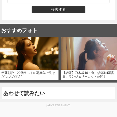
検索する
おすすめフォト
伊藤彩沙、20代ラストの写真集で見せ
【話題】乃木坂46・金川紗耶1st写真
た“大人の甘さ”
集、ランジェリーカット公開！
あわせて読みたい
[ADVERTISEMENT]