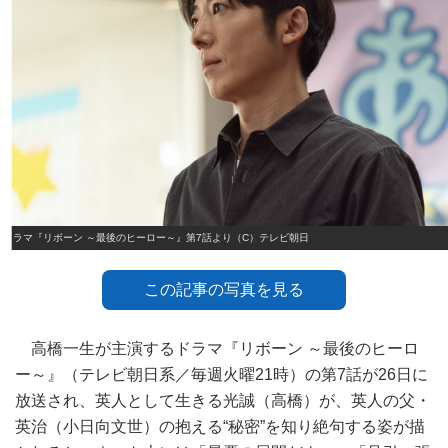
ドラマ『リボーン ～最後のヒーロー～』第7話より（C）テレビ朝日
この記事の写真を見る
高橋一生が主演するドラマ『リボーン ～最後のヒーロ
ー～』（テレビ朝日系／毎週火曜21時）の第7話が26日に
放送され、英人として生きる光誠（高橋）が、英人の父・
英治（小日向文世）の抱える“秘密”を知り絶句する姿が描