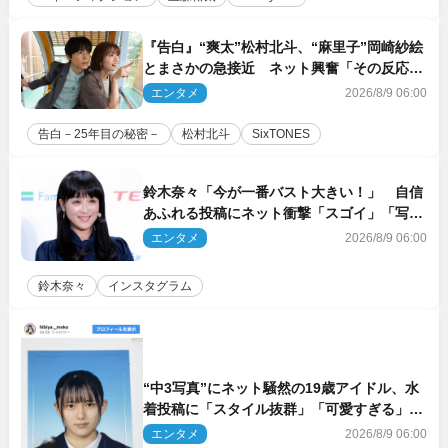
『告白』“爽太”松村北斗、“麻里子”岡崎紗絵
とまさかの急接近 ネット興奮「その反応
は」「いいの!?」（ネタバレあり）
エンタメ
2026/8/9 06:00
告白－25年目の秘密－
松村北斗
SixTONES
鈴木奈々「今が一番バスト大きい！」 自信
あふれる投稿にネット衝撃「スゴイ」「写真
集を出して欲しい」
エンタメ
2026/8/9 06:00
鈴木奈々
インスタグラム
“中3写真”にネット騒然の19歳アイドル、水
着投稿に「スタイル抜群」「可愛すぎる」と
絶賛の声
エンタメ
2026/8/9 06:00