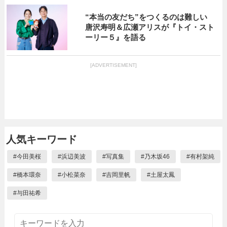
“本当の友だち”をつくるのは難しい
唐沢寿明＆広瀬アリスが『トイ・スト
ーリー５』を語る
[ADVERTISEMENT]
人気キーワード
#
今田美桜
#
浜辺美波
#
写真集
#
乃木坂46
#
有村架純
#
橋本環奈
#
小松菜奈
#
吉岡里帆
#
土屋太鳳
#
与田祐希