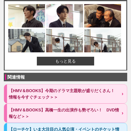
もっと見る
関連情報
【HMV＆BOOKS】今期のドラマ主題歌が盛りだくさん！
情報を今すぐチェック＞＞
【HMV＆BOOKS】高橋一生の出演作も勢ぞろい！ DVD情
報など＞＞
【ローチケ】いま大注目の人気公演・イベントのチケット情