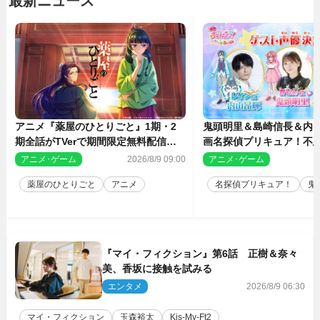
最新ニュース
アニメ『薬屋のひとりごと』1期・2
鬼頭明里＆島崎信長＆内
期全話がTVerで期間限定無料配信決
画名探偵プリキュア！不思
定
人の秘密』ゲスト声優に
アニメ･ゲーム
2026/8/9 09:00
アニメ･ゲーム
2
薬屋のひとりごと
アニメ
名探偵プリキュア！
鬼
『マイ・フィクション』第6話 正樹＆奈々
美、香坂に接触を試みる
エンタメ
2026/8/9 06:30
マイ・フィクション
玉森裕太
Kis‐My‐Ft2