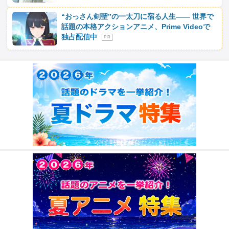
“おっさん剣聖”の一太刀に宿る人生―― 世界で
話題の本格アクションアニメ、Prime Videoで
独占配信中
P R