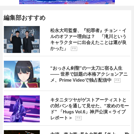
編集部おすすめ
松永大司監督、『犯罪者』チョン・イ
ルのオファー理由は？ 「滝川という
キャラクターに出会えたことは運が良
かった」
P R
“おっさん剣聖”の一太刀に宿る人生
―― 世界で話題の本格アクションアニ
メ、Prime Videoで独占配信中
P R
キタニタツヤがゲストアーティストと
の対バンを通して見せた、“攻めのモー
ド” 「Hugs Vol.6」神戸公演＜ライブ
レポート＞
P R