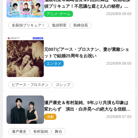
偵プリキュア！不思議な庭と2人の秘密』ゲ
スト声優に決定
アニメ･ゲーム
2026/8/9 09:00
名探偵プリキュア！
鬼頭明里
島崎信長
元007ピアース・ブロスナン、妻が素敵ショ
ットで結婚25周年をお祝い
エンタメ
2026/8/9 08:00
ピアース・ブロスナン
ゴシップ
瀬戸康史＆有村架純、9年ぶり共演も印象は
変わらず 演出・白井晃への絶大なる信頼を
胸に舞台『キュー』に挑む
演劇
2026/8/9 07:00
瀬戸康史
有村架純
舞台