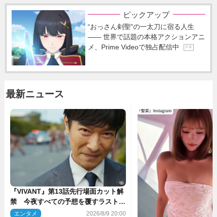
ピックアップ
“おっさん剣聖”の一太刀に宿る人生
―― 世界で話題の本格アクションアニ
メ、Prime Videoで独占配信中
P R
最新ニュース
『VIVANT』第13話先行場面カット解
禁 今夜すべての予想を覆すラストシ
ーンが…
エンタメ
2026/8/9 20:00