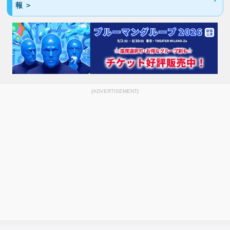
報 ＞
[ADVERTISEMENT]