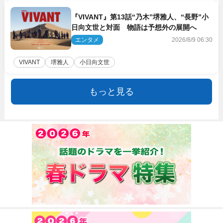
『VIVANT』第13話“乃木”堺雅人、“長野”小
日向文世と対面 物語は予想外の展開へ
エンタメ
2026/8/9 06:30
VIVANT
堺雅人
小日向文世
もっと見る