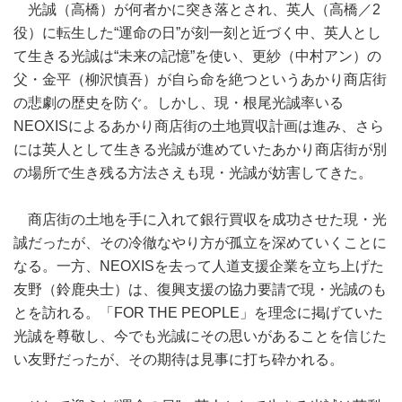
光誠（高橋）が何者かに突き落とされ、英人（高橋／2
役）に転生した“運命の日”が刻一刻と近づく中、英人とし
て生きる光誠は“未来の記憶”を使い、更紗（中村アン）の
父・金平（柳沢慎吾）が自ら命を絶つというあかり商店街
の悲劇の歴史を防ぐ。しかし、現・根尾光誠率いる
NEOXISによるあかり商店街の土地買収計画は進み、さら
には英人として生きる光誠が進めていたあかり商店街が別
の場所で生き残る方法さえも現・光誠が妨害してきた。
商店街の土地を手に入れて銀行買収を成功させた現・光
誠だったが、その冷徹なやり方が孤立を深めていくことに
なる。一方、NEOXISを去って人道支援企業を立ち上げた
友野（鈴鹿央士）は、復興支援の協力要請で現・光誠のも
とを訪れる。「FOR THE PEOPLE」を理念に掲げていた
光誠を尊敬し、今でも光誠にその思いがあることを信じた
い友野だったが、その期待は見事に打ち砕かれる。