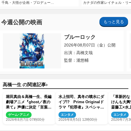
千鳥・大悟が企画・プロデュー…
カナダの作家レイチェル・リ
今週公開の映画
もっと見る
ブルーロック
2026年08月07日（金）公開
出演：高橋文哉
監督：瀧悠輔
›
高橋一生 の関連記事
堀田真由＆高橋一生、長編
水上恒司、真冬の噴水にダ
「革新的な
劇場アニメ『ghost／夜の
イブ!? Prime Originalド
けんも大興
果て』声優に決定「言葉に
ラマ『犯罪者』スペシャル
斎藤工×水
はできない沢山の感情を思
メイキング映像が公開
者』ビハイ
ゲーム･アニメ
エンタメ
エンタメ
い出しました」
解禁
2026年8月7日 07時00分
2026年8月5日 12時00分
2026年7月3