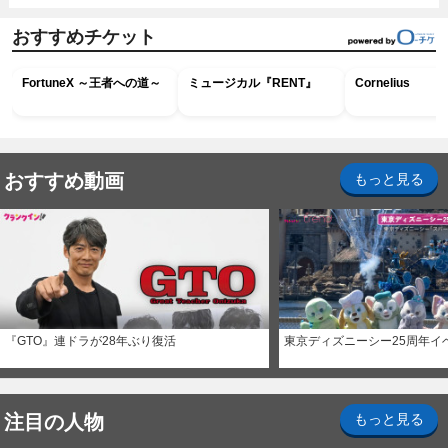
おすすめチケット
FortuneX ～王者への道～
ミュージカル『RENT』
Cornelius
おすすめ動画
もっと見る
『GTO』連ドラが28年ぶり復活
東京ディズニーシー25周年イ
注目の人物
もっと見る