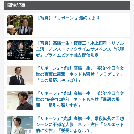
関連記事
【写真】『リボーン 』最終回より
【写真】高橋一生・斎藤工・水上恒司トリプル
主演 ノンストップクライムサスペンス『犯罪
者』プライムビデオ独占配信決定
『リボーン』“光誠”高橋一生、“英治”小日向文
世の言葉に衝撃 ネットも騒然「フラグ…？」
「この反応…やっぱり」
『リボーン』“光誠”高橋一生、“英治”小日向文
世の“秘密”に絶句 ネットもあ然「最悪の展
開」「足引っ張りすぎ」
『リボーン』“光誠”高橋一生、階段転落の回想
シーンに不穏な人影 ネット注目「シルエット
的に女性」「髪長いよな…？」