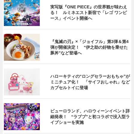
実写版『ONE PIECE』の世界観が味わえ
る！ ルミネエスト新宿で「レゴ ワンピ
ース」イベント開催へ
『鬼滅の刃』×「ジョイフル」第3弾＆第4
弾が開催決定！ “伊之助の好物を乗せた
豚丼”など登場へ
ハローキティの“ロングセラーおもちゃ”が
ミニチュア化！ 「サイフおしゃれ」など
カプセルトイに登場
ピューロランド、ハロウィーンイベント詳
細発表！ “ラブブ”と初コラボで没入型ラ
イブショーを実施