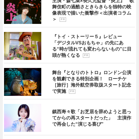
主演・森七菜×長久允監督『炎上』 歌
舞伎町の過酷さときらきらを独特の映
像表現で描いた衝撃作＜出演者コラム
＞
P R
『トイ・ストーリー５』レビュー
「デジタルVSおもちゃ」の先にあ
る“時が流れても変わらないもの”に目
頭が熱くなる
P R
舞台『となりのトトロ』ロンドン公演
を観劇できる特別企画！ ローチケ
［旅行］海外航空券取扱スタート記念
で実施
P R
鎮西寿々歌「お芝居を辞めようと思っ
てからの再スタートだった」 主演作
で再会した“演じる喜び”