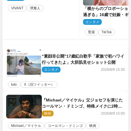
VIVANT
堺雅人
「横からのプロポーショ
過ぎる」16歳で妊娠・ギ
ル、最新投稿にネット衝
エンタメ
2
る」
聖菜
TikTok
“素顔非公開”17歳紅白歌手「家族で初ハワイ
行ってきたよ」大胆肌見せショット公開
エンタメ
2026/8/9 15:30
tuki.
X（旧ツイッター）
『Michael／マイケル』父ジョセフを演じた
コールマン・ドミンゴ、特殊メイクに2時間
半かかっていた
映画
2026/8/9 15:00
Michael／マイケル
コールマン・ドミンゴ
映画