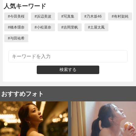
人気キーワード
#
今田美桜
#
浜辺美波
#
写真集
#
乃木坂46
#
有村架純
#
橋本環奈
#
小松菜奈
#
吉岡里帆
#
土屋太鳳
#
与田祐希
検索する
おすすめフォト