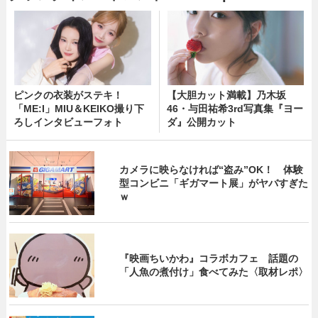
ピンクの衣装がステキ！
【大胆カット満載】乃木坂
「ME:I」MIU＆KEIKO撮り下
46・与田祐希3rd写真集『ヨー
ろしインタビューフォト
ダ』公開カット
カメラに映らなければ“盗み”OK！ 体験
型コンビニ「ギガマート展」がヤバすぎた
ｗ
『映画ちいかわ』コラボカフェ 話題の
「人魚の煮付け」食べてみた〈取材レポ〉