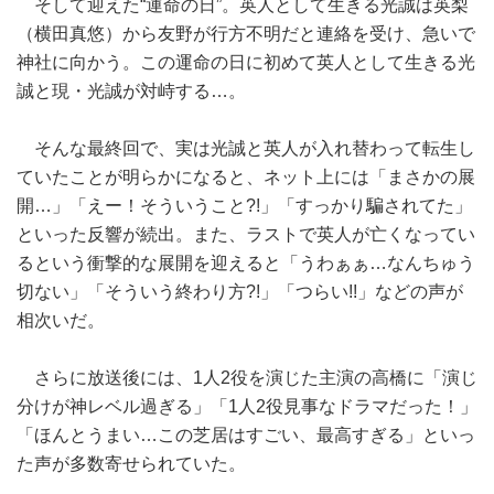
そして迎えた“運命の日”。英人として生きる光誠は英梨
（横田真悠）から友野が行方不明だと連絡を受け、急いで
神社に向かう。この運命の日に初めて英人として生きる光
誠と現・光誠が対峙する…。
そんな最終回で、実は光誠と英人が入れ替わって転生し
ていたことが明らかになると、ネット上には「まさかの展
開…」「えー！そういうこと?!」「すっかり騙されてた」
といった反響が続出。また、ラストで英人が亡くなってい
るという衝撃的な展開を迎えると「うわぁぁ…なんちゅう
切ない」「そういう終わり方?!」「つらい!!」などの声が
相次いだ。
さらに放送後には、1人2役を演じた主演の高橋に「演じ
分けが神レベル過ぎる」「1人2役見事なドラマだった！」
「ほんとうまい…この芝居はすごい、最高すぎる」といっ
た声が多数寄せられていた。