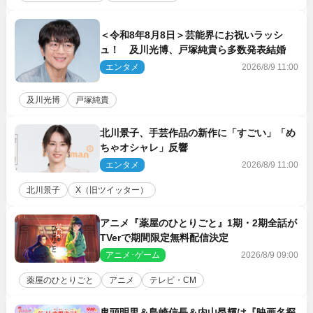
＜令和8年8月8日＞芸能界にお祝いラッシ
ュ！ 及川光博、戸塚純貴ら多数発表結婚
エンタメ
2026/8/9 11:00
及川光博
戸塚純貴
北川景子、手芸作品の新作に「すごい」「め
ちゃオシャレ」反響
エンタメ
2026/8/9 11:00
北川景子
X（旧ツイッター）
アニメ『薬屋のひとりごと』1期・2期全話が
TVerで期間限定無料配信決定
アニメ･ゲーム
2026/8/9 09:00
薬屋のひとりごと
アニメ
テレビ・CM
鬼頭明里＆島崎信長＆内山昂輝は『映画名探