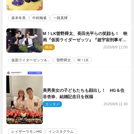
坂本冬美
中村梅雀
一路真輝
M！LK曽野舜太、長田光平らの笑顔も！ 映
画『仮面ライダーゼッツ』『超宇宙刑事ギャ
バン インフィニティ』オフショット到着
映画
2026/8/9 12:00
仮面ライダーゼッツ＆...
曽野舜太
M！LK
美男美女の子どもたちも顔出し！ HG＆住
谷杏奈、結婚記念日を祝福
エンタメ
2026/8/9 11:30
レイザーラモンHG
インスタグラム