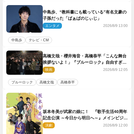
中島歩、“教科書にも載っている”有名文豪の
子孫だった「ばぁばのじぃじ」
エンタメ
2026/8/9 13:00
中島歩
テレビ・CM
高橋文哉・櫻井海音・高橋恭平「こんな舞台
挨拶ないよ！」『ブルーロック』自由すぎる
イベントレポート
映画
2026/8/9 12:05
ブルーロック
高橋文哉
高橋恭平
坂本冬美が武家の娘に！ 『歌手生活40周年
記念公演 ～今日から明日へ～』メインビジュ
アル公開
演劇
2026/8/9 12:00