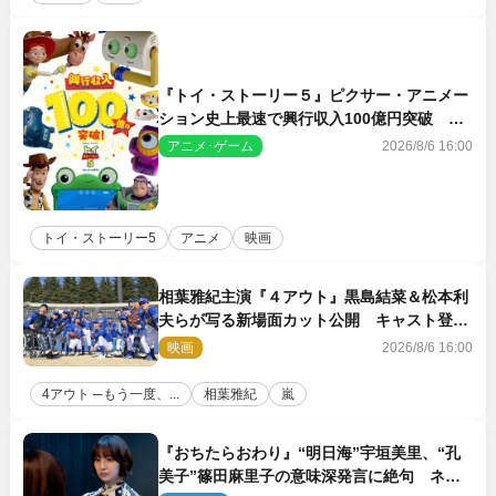
『トイ・ストーリー５』ピクサー・アニメー
ション史上最速で興行収入100億円突破 シ
リーズNo.1興収が目前
アニメ･ゲーム
2026/8/6 16:00
トイ・ストーリー5
アニメ
映画
相葉雅紀主演『４アウト』黒島結菜＆松本利
夫らが写る新場面カット公開 キャスト登壇
イベントも決定
映画
2026/8/6 16:00
4アウト ─もう一度、...
相葉雅紀
嵐
『おちたらおわり』“明日海”宇垣美里、“孔
美子”篠田麻里子の意味深発言に絶句 ネッ