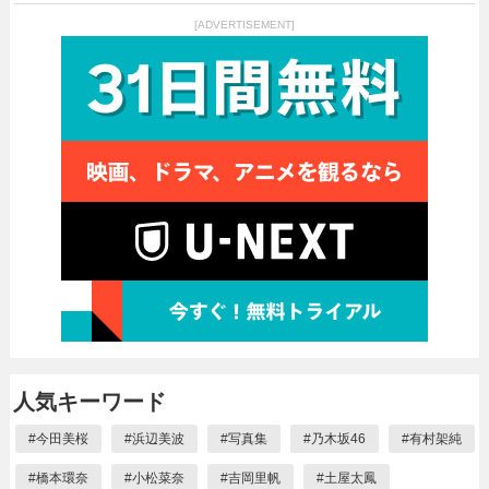
[ADVERTISEMENT]
人気キーワード
#
今田美桜
#
浜辺美波
#
写真集
#
乃木坂46
#
有村架純
#
橋本環奈
#
小松菜奈
#
吉岡里帆
#
土屋太鳳