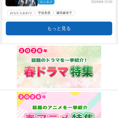
ト驚き「まさか」「意外な展開」
エンタメ
2026/8/6 15:00
おちたらおわり
宇垣美里
篠田麻里子
もっと見る