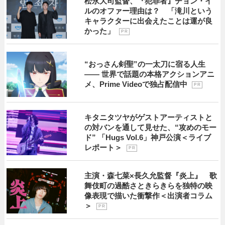
松永大司監督、『犯罪者』チョン・イ
ルのオファー理由は？ 「滝川という
キャラクターに出会えたことは運が良
かった」
P R
“おっさん剣聖”の一太刀に宿る人生
―― 世界で話題の本格アクションアニ
メ、Prime Videoで独占配信中
P R
キタニタツヤがゲストアーティストと
の対バンを通して見せた、“攻めのモー
ド” 「Hugs Vol.6」神戸公演＜ライブ
レポート＞
P R
主演・森七菜×長久允監督『炎上』 歌
舞伎町の過酷さときらきらを独特の映
像表現で描いた衝撃作＜出演者コラム
＞
P R