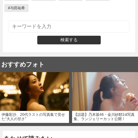
#
与田祐希
検索する
おすすめフォト
伊藤彩沙、20代ラストの写真集で見せ
【話題】乃木坂46・金川紗耶1st写真
た“大人の甘さ”
集、ランジェリーカット公開！