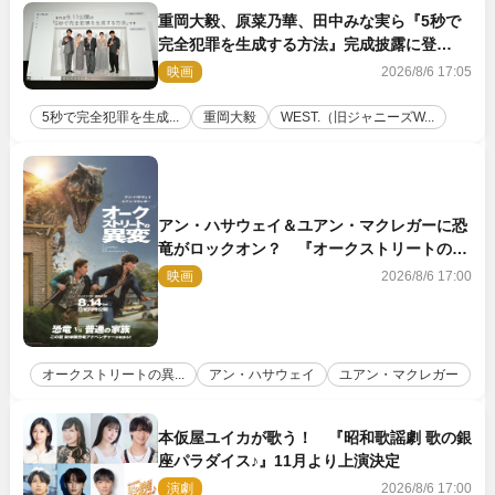
重岡大毅、原菜乃華、田中みな実ら『5秒で
完全犯罪を生成する方法』完成披露に登
壇！ それぞれのAI活用術も発表
映画
2026/8/6 17:05
5秒で完全犯罪を生成...
重岡大毅
WEST.（旧ジャニーズW...
アン・ハサウェイ＆ユアン・マクレガーに恐
竜がロックオン？ 『オークストリートの異
変』新ビジュアル＆本編映像初解禁
映画
2026/8/6 17:00
オークストリートの異...
アン・ハサウェイ
ユアン・マクレガー
本仮屋ユイカが歌う！ 『昭和歌謡劇 歌の銀
座パラダイス♪』11月より上演決定
演劇
2026/8/6 17:00