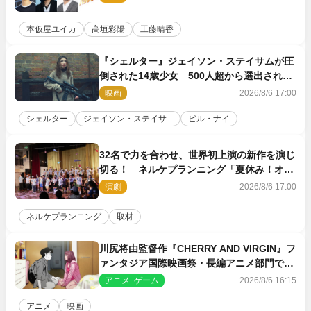
本仮屋ユイカ
高垣彩陽
工藤晴香
『シェルター』ジェイソン・ステイサムが圧
倒された14歳少女 500人超から選出された
新鋭ボディ・レイ・ブレスナックとは
映画
2026/8/6 17:00
シェルター
ジェイソン・ステイサ...
ビル・ナイ
32名で力を合わせ、世界初上演の新作を演じ
切る！ ネルケプランニング「夏休み！オ
ン・ワークショップ2026」レポート【最終
演劇
2026/8/6 17:00
日】
ネルケプランニング
取材
川尻将由監督作『CHERRY AND VIRGIN』フ
ァンタジア国際映画祭・長編アニメ部門で観
客賞・金賞受賞！
アニメ･ゲーム
2026/8/6 16:15
アニメ
映画