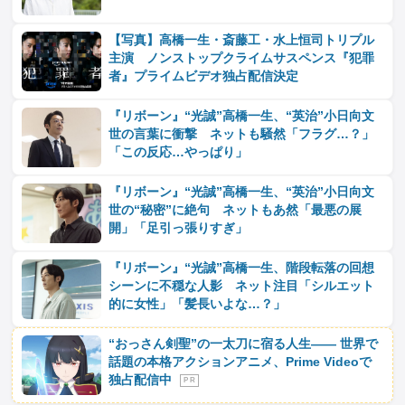
【写真】高橋一生・斎藤工・水上恒司トリプル
主演 ノンストップクライムサスペンス『犯罪
者』プライムビデオ独占配信決定
『リボーン』“光誠”高橋一生、“英治”小日向文
世の言葉に衝撃 ネットも騒然「フラグ…？」
「この反応…やっぱり」
『リボーン』“光誠”高橋一生、“英治”小日向文
世の“秘密”に絶句 ネットもあ然「最悪の展
開」「足引っ張りすぎ」
『リボーン』“光誠”高橋一生、階段転落の回想
シーンに不穏な人影 ネット注目「シルエット
的に女性」「髪長いよな…？」
“おっさん剣聖”の一太刀に宿る人生―― 世界で
話題の本格アクションアニメ、Prime Videoで
独占配信中
P R