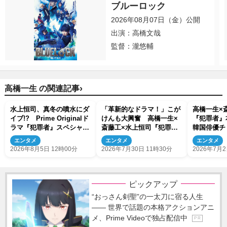
ブルーロック
2026年08月07日（金）公開
出演：高橋文哉
監督：瀧悠輔
›
高橋一生 の関連記事
水上恒司、真冬の噴水にダ
「革新的なドラマ！」こが
高橋一生×
イブ!? Prime Originalド
けんも大興奮 高橋一生×
『犯罪者
ラマ『犯罪者』スペシャル
斎藤工×水上恒司『犯罪
韓国俳優チ
メイキング映像が公開
者』ビハインドトーク映像
演も決定
エンタメ
エンタメ
エンタメ
解禁
2026年8月5日 12時00分
2026年7月30日 11時30分
2026年7月2
ピックアップ
“おっさん剣聖”の一太刀に宿る人生
―― 世界で話題の本格アクションアニ
メ、Prime Videoで独占配信中
P R