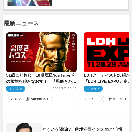
最新ニュース
31歳こどおじ・18歳底辺YouTuberら
LDHアーティスト20組
の根性を叩きなおす！ 『男磨きハウ
『LDH LIVE‐EXPO』
ス』第2弾コーチ陣発表
技場で開催決定
エンタメ
2026/8/6 20:42
エンタメ
2
ABEMA（旧AbemaTV）
EXILE
三代目 J Soul Brot
どういう関係!? 的場浩司インスタに“自慢