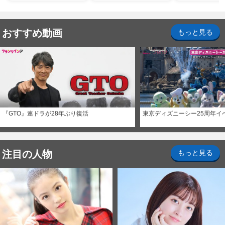
おすすめ動画
もっと見る
『GTO』連ドラが28年ぶり復活
東京ディズニーシー25周年イ
注目の人物
もっと見る