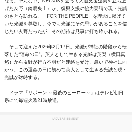
なる。そんな中、NEOXISを去って人道支援企業を立ち上
げた友野（鈴鹿央士）が、復興支援の協力要請で現・光誠
のもとを訪れる。「FOR THE PEOPLE」を理念に掲げて
いた光誠を尊敬し、今でも光誠にその思いがあることを信
じたい友野だったが、その期待は見事に打ち砕かれる。
そして迎えた2026年2月17日。光誠が神社の階段から転
落した“運命の日”。英人として生きる光誠は英梨（横田真
悠）から友野が行方不明だと連絡を受け、急いで神社に向
かう。この運命の日に初めて英人として生きる光誠と現・
光誠が対峙する。
ドラマ『リボーン ～最後のヒーロー～』はテレビ朝日
系にて毎週火曜21時放送。
[ADVERTISEMENT]