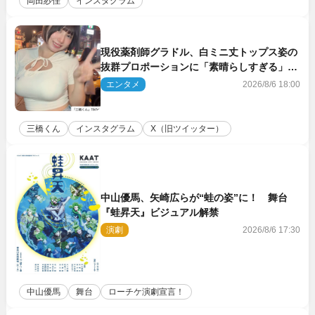
岡田紗佳
インスタグラム
現役薬剤師グラドル、白ミニ丈トップス姿の
抜群プロポーションに「素晴らしすぎる」
「すっっっご！」とネット絶賛
エンタメ
2026/8/6 18:00
三橋くん
インスタグラム
X（旧ツイッター）
中山優馬、矢崎広らが“蛙の姿”に！ 舞台
『蛙昇天』ビジュアル解禁
演劇
2026/8/6 17:30
中山優馬
舞台
ローチケ演劇宣言！