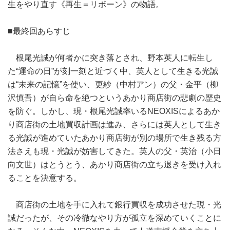
生をやり直す《再生＝リボーン》の物語。
■最終回あらすじ
根尾光誠が何者かに突き落とされ、野本英人に転生し
た“運命の日”が刻一刻と近づく中、英人として生きる光誠
は“未来の記憶”を使い、更紗（中村アン）の父・金平（柳
沢慎吾）が自ら命を絶つというあかり商店街の悲劇の歴史
を防ぐ。しかし、現・根尾光誠率いるNEOXISによるあか
り商店街の土地買収計画は進み、さらには英人として生き
る光誠が進めていたあかり商店街が別の場所で生き残る方
法さえも現・光誠が妨害してきた。英人の父・英治（小日
向文世）はとうとう、あかり商店街の立ち退きを受け入れ
ることを決意する。
商店街の土地を手に入れて銀行買収を成功させた現・光
誠だったが、その冷徹なやり方が孤立を深めていくことに