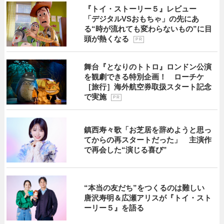
『トイ・ストーリー５』レビュー
「デジタルVSおもちゃ」の先にあ
る“時が流れても変わらないもの”に目
頭が熱くなる
P R
舞台『となりのトトロ』ロンドン公演
を観劇できる特別企画！ ローチケ
［旅行］海外航空券取扱スタート記念
で実施
P R
鎮西寿々歌「お芝居を辞めようと思っ
てからの再スタートだった」 主演作
で再会した“演じる喜び”
“本当の友だち”をつくるのは難しい
唐沢寿明＆広瀬アリスが『トイ・スト
ーリー５』を語る