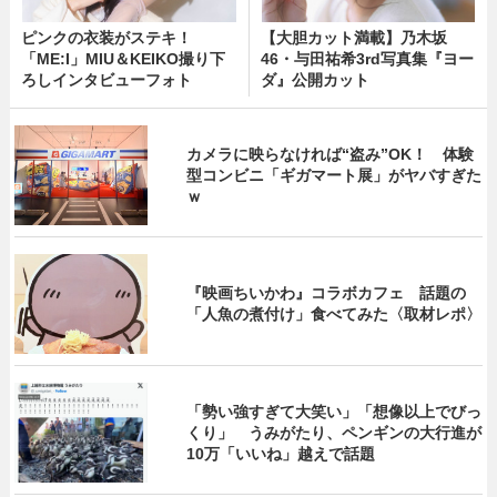
ピンクの衣装がステキ！
【大胆カット満載】乃木坂
「ME:I」MIU＆KEIKO撮り下
46・与田祐希3rd写真集『ヨー
ろしインタビューフォト
ダ』公開カット
カメラに映らなければ“盗み”OK！ 体験
型コンビニ「ギガマート展」がヤバすぎた
ｗ
『映画ちいかわ』コラボカフェ 話題の
「人魚の煮付け」食べてみた〈取材レポ〉
「勢い強すぎて大笑い」「想像以上でびっ
くり」 うみがたり、ペンギンの大行進が
10万「いいね」越えで話題