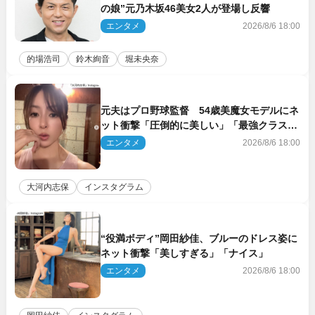
の娘”元乃木坂46美女2人が登場し反響
エンタメ
2026/8/6 18:00
的場浩司
鈴木絢音
堀未央奈
元夫はプロ野球監督 54歳美魔女モデルにネ
ット衝撃「圧倒的に美しい」「最強クラス」
「うっとり」
エンタメ
2026/8/6 18:00
大河内志保
インスタグラム
“役満ボディ”岡田紗佳、ブルーのドレス姿に
ネット衝撃「美しすぎる」「ナイス」
エンタメ
2026/8/6 18:00