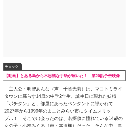
チェック
【動画】とある島から不思議な手紙が届いた！ 第20話予告映像
主人公・明智あんな（声：千賀光莉）は、マコトミライ
タウンに暮らす14歳の中学2年生。誕生日に現れた妖精
「ポチタン」と、部屋にあったペンダントに導かれて
2027年から1999年のまことみらい市にタイムスリッ
プ…！ そこで出会ったのは、名探偵に憧れている14歳の
女の子・小林みくる（声：本渡楓）だった。そんな中、事