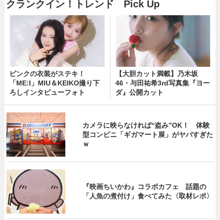
クランクイン！トレンド Pick Up
ピンクの衣装がステキ！
【大胆カット満載】乃木坂
「ME:I」MIU＆KEIKO撮り下
46・与田祐希3rd写真集『ヨー
ろしインタビューフォト
ダ』公開カット
カメラに映らなければ“盗み”OK！ 体験
型コンビニ「ギガマート展」がヤバすぎた
ｗ
『映画ちいかわ』コラボカフェ 話題の
「人魚の煮付け」食べてみた〈取材レポ〉