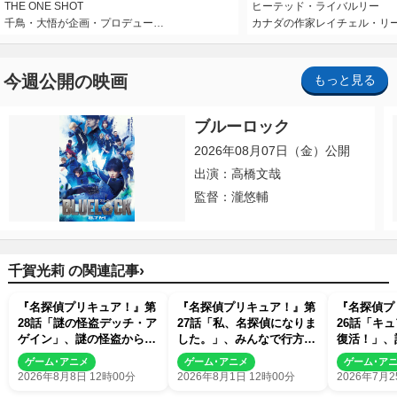
THE ONE SHOT
ヒーテッド・ライバルリー
千鳥・大悟が企画・プロデュー…
カナダの作家レイチェル・リ
今週公開の映画
もっと見る
ブルーロック
2026年08月07日（金）公開
出演：高橋文哉
監督：瀧悠輔
›
千賀光莉 の関連記事
『名探偵プリキュア！』第
『名探偵プリキュア！』第
『名探偵プ
28話「謎の怪盗デッチ・ア
27話「私、名探偵になりま
26話「キ
ゲイン」、謎の怪盗から不
した。」、みんなで行方不
復活！」、
思議な予告状が届く
明のコックを探そう
たくれあが
ゲーム･アニメ
ゲーム･アニメ
ゲーム･ア
ルに変身！
2026年8月8日 12時00分
2026年8月1日 12時00分
2026年7月2