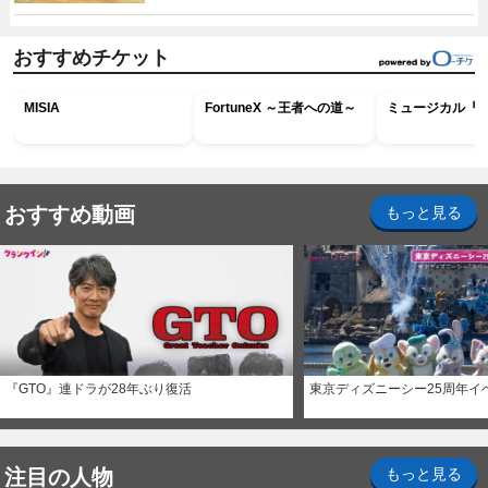
おすすめチケット
MISIA
FortuneX ～王者への道～
ミュージカル『R
おすすめ動画
もっと見る
『GTO』連ドラが28年ぶり復活
東京ディズニーシー25周年イ
注目の人物
もっと見る