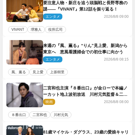
要注意人物・新庄を追う頭脳戦と長野専務の
謎――『VIVANT』第12話を振り返る！
エンタメ
2026/8/8 09:00
VIVANT
堺雅人
役所広司
来週の『風、薫る』“りん”見上愛、新潟から
東京へ 恵風看護婦会での初仕事に向かう
エンタメ
2026/8/8 08:15
風、薫る
見上愛
上坂樹里
二宮和也主演『８番出口』が金ローで本編ノ
ーカット地上波初放送 川村元気監督＆二宮
コメント到着
映画
2026/8/8 08:00
８番出口
二宮和也
川村元気
81歳マイケル・ダグラス、23歳の愛娘キャリ