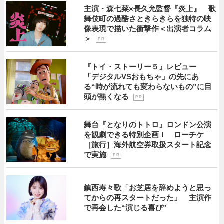
主演・森七菜×長久允監督『炎上』 歌
舞伎町の過酷さときらきらを独特の映
像表現で描いた衝撃作＜出演者コラム
＞
P R
『トイ・ストーリー５』レビュー
「デジタルVSおもちゃ」の先にあ
る“時が流れても変わらないもの”に目
頭が熱くなる
P R
舞台『となりのトトロ』ロンドン公演
を観劇できる特別企画！ ローチケ
［旅行］海外航空券取扱スタート記念
で実施
P R
鎮西寿々歌「お芝居を辞めようと思っ
てからの再スタートだった」 主演作
で再会した“演じる喜び”