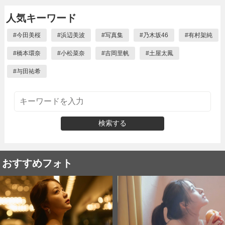
人気キーワード
#
今田美桜
#
浜辺美波
#
写真集
#
乃木坂46
#
有村架純
#
橋本環奈
#
小松菜奈
#
吉岡里帆
#
土屋太鳳
#
与田祐希
検索する
おすすめフォト