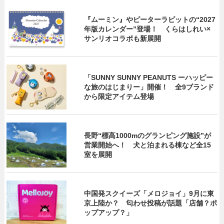
『ムーミン』やピーターラビットの“2027
年版カレンダー”登場！ くらはしれい×
サンリオコラボも新展開
「SUNNY SUNNY PEANUTS ーハッピー
な旅のはじまりー」開催！ 全9ブランド
から限定アイテム登場
長野“標高1000mのグランピング施設”が
営業開始へ！ 犬と泊まれる棟など全15
室を展開
中国発スクイーズ「メロジョイ」9月に東
京上陸か？ 匂わせ投稿が話題「店舗？ポ
ップアップ？」