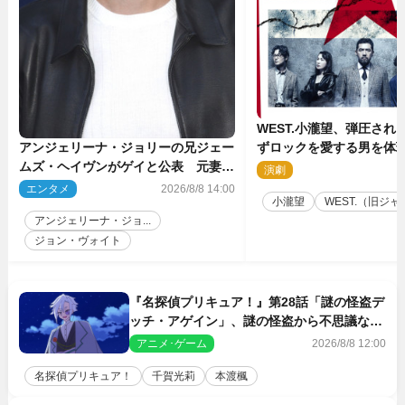
WEST.小瀧望、弾圧され
ずロックを愛する男を体
アンジェリーナ・ジョリーの兄ジェー
台『ロックンロール』ビ
ムズ・ヘイヴンがゲイと公表 元妻の
演劇
2
生配信で明らかに
エンタメ
2026/8/8 14:00
小瀧望
WEST.（旧ジャニ
アンジェリーナ・ジョ...
ジョン・ヴォイト
『名探偵プリキュア！』第28話「謎の怪盗デ
ッチ・アゲイン」、謎の怪盗から不思議な予
告状が届く
アニメ･ゲーム
2026/8/8 12:00
名探偵プリキュア！
千賀光莉
本渡楓