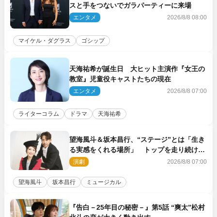
スと手をつないでガラパーティーに来場
エンタメ
2026/8/8 08:00
マイケル・ダグラス
ゴシップ
天海祐希が誕生日 大ヒット主演作『女王の
教室』児童役キャストたちの現在
エンタメ
2026/8/8 07:00
ライターコラム
ドラマ
天海祐希
望海風斗＆坂本昌行、“ステージ”とは「生き
る実感をくれる場所」 トップを走り続ける
原動力を語る
演劇
2026/8/8 07:00
望海風斗
坂本昌行
ミュージカル
『告白－25年目の秘密－』第5話 “爽太”松村