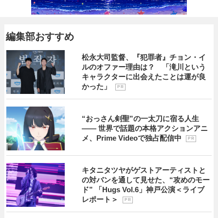
編集部おすすめ
松永大司監督、『犯罪者』チョン・イ
ルのオファー理由は？ 「滝川という
キャラクターに出会えたことは運が良
かった」
P R
“おっさん剣聖”の一太刀に宿る人生
―― 世界で話題の本格アクションアニ
メ、Prime Videoで独占配信中
P R
キタニタツヤがゲストアーティストと
の対バンを通して見せた、“攻めのモー
ド” 「Hugs Vol.6」神戸公演＜ライブ
レポート＞
P R