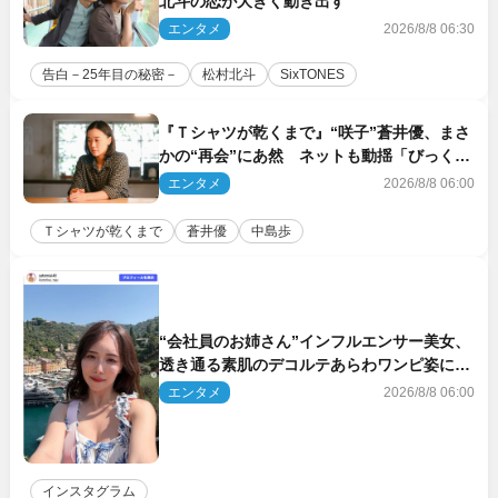
北斗の恋が大きく動き出す
エンタメ
2026/8/8 06:30
告白－25年目の秘密－
松村北斗
SixTONES
『Ｔシャツが乾くまで』“咲子”蒼井優、まさ
かの“再会”にあ然 ネットも動揺「びっくり
した!!」「今さら?!」（ネタバレあり）
エンタメ
2026/8/8 06:00
Ｔシャツが乾くまで
蒼井優
中島歩
“会社員のお姉さん”インフルエンサー美女、
透き通る素肌のデコルテあらわワンピ姿に反
響
エンタメ
2026/8/8 06:00
インスタグラム