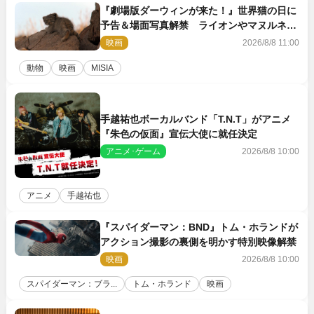
『劇場版ダーウィンが来た！』世界猫の日に
予告＆場面写真解禁 ライオンやマヌルネコ
の赤ちゃんが大集合
映画
2026/8/8 11:00
動物
映画
MISIA
手越祐也ボーカルバンド「T.N.T」がアニメ
『朱色の仮面』宣伝大使に就任決定
アニメ･ゲーム
2026/8/8 10:00
アニメ
手越祐也
『スパイダーマン：BND』トム・ホランドが
アクション撮影の裏側を明かす特別映像解禁
映画
2026/8/8 10:00
スパイダーマン：ブラ...
トム・ホランド
映画