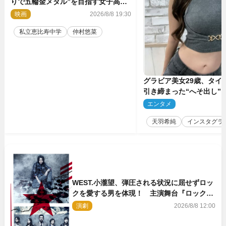
りで五輪金メダル”を目指す女子高生
に！ 映画『つりこまち』今秋公開
映画
2026/8/8 19:30
私立恵比寿中学
仲村悠菜
グラビア美女29歳、タイ
引き締まった“へそ出し”
「可愛い過ぎる」
エンタメ
2
天羽希純
インスタグラ
WEST.小瀧望、弾圧される状況に屈せずロッ
クを愛する男を体現！ 主演舞台『ロックン
ロール』ビジュアル解禁
演劇
2026/8/8 12:00