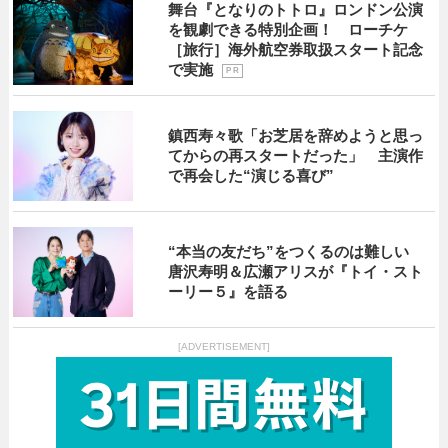
舞台『となりのトトロ』ロンドン公演
を観劇できる特別企画！ ローチケ
［旅行］海外航空券取扱スタート記念
で実施
P R
鎮西寿々歌「お芝居を辞めようと思っ
てからの再スタートだった」 主演作
で再会した“演じる喜び”
“本当の友だち”をつくるのは難しい
唐沢寿明＆広瀬アリスが『トイ・スト
ーリー５』を語る
[ADVERTISEMENT]