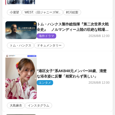
小瀧望
WEST.（旧ジャニーズW...
村川絵梨
トム・ハンクス製作総指揮『第二次世界大戦
全史』 ノルマンディー上陸の壮絶な戦場を
収めた特別映像解禁
海外ドラマ
2026/8/8 12:00
トム・ハンクス
ドキュメンタリー
“港区女子”系AKB48元メンバー38歳、清楚
な浴衣姿に反響「相変わらず美しい」
エンタメ
2026/8/8 12:00
大島麻衣
インスタグラム