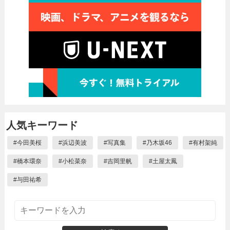
人気キーワード
#
今田美桜
#
浜辺美波
#
写真集
#
乃木坂46
#
有村架純
#
橋本環奈
#
小松菜奈
#
吉岡里帆
#
土屋太鳳
#
与田祐希