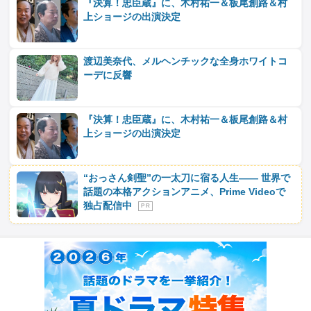
『決算！忠臣蔵』に、木村祐一＆板尾創路＆村
上ショージの出演決定
渡辺美奈代、メルヘンチックな全身ホワイトコ
ーデに反響
『決算！忠臣蔵』に、木村祐一＆板尾創路＆村
上ショージの出演決定
“おっさん剣聖”の一太刀に宿る人生―― 世界で
話題の本格アクションアニメ、Prime Videoで
独占配信中
P R