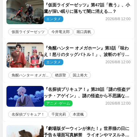
『仮面ライダーゼッツ』第47話「救う」、小
鷹が深い眠りに落ちて闇に消える…？
エンタメ
2026/8/8 12:00
仮面ライダーゼッツ
今井竜太郎
堀口真帆
『角醒ハンター オメガホーン』第3話「味わ
え！怒りのタッグバトル！」、波斬のギリコ
がハンターバトルを挑んできた！
エンタメ
2026/8/8 12:00
角醒ハンター オメガ...
楢原聖
国上将大
『名探偵プリキュア！』第28話「謎の怪盗デ
ッチ・アゲイン」、謎の怪盗から不思議な予
告状が届く
アニメ･ゲーム
2026/8/8 12:00
名探偵プリキュア！
千賀光莉
本渡楓
『劇場版ダーウィンが来た！』世界猫の日に
予告＆場面写真解禁 ライオンやマヌルネコ