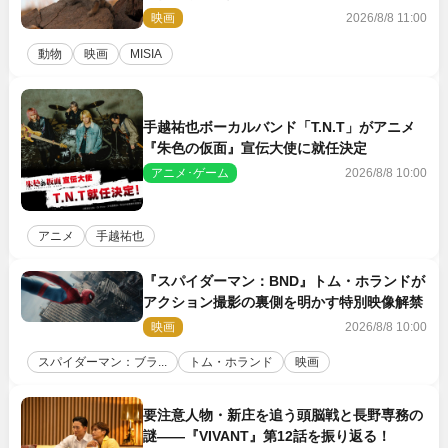
の赤ちゃんが大集合
映画
2026/8/8 11:00
動物
映画
MISIA
手越祐也ボーカルバンド「T.N.T」がアニメ
『朱色の仮面』宣伝大使に就任決定
アニメ･ゲーム
2026/8/8 10:00
アニメ
手越祐也
『スパイダーマン：BND』トム・ホランドが
アクション撮影の裏側を明かす特別映像解禁
映画
2026/8/8 10:00
スパイダーマン：ブラ...
トム・ホランド
映画
要注意人物・新庄を追う頭脳戦と長野専務の
謎――『VIVANT』第12話を振り返る！