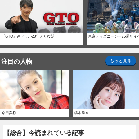
『GTO』連ドラが28年ぶり復活
東京ディズニーシー25周年イ
注目の人物
もっと見る
今田美桜
橋本環奈
【総合】今読まれている記事