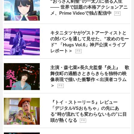
“おっさん剣聖”の一太刀に宿る人生
―― 世界で話題の本格アクションアニ
メ、Prime Videoで独占配信中
P R
キタニタツヤがゲストアーティストと
の対バンを通して見せた、“攻めのモー
ド” 「Hugs Vol.6」神戸公演＜ライブ
レポート＞
P R
主演・森七菜×長久允監督『炎上』 歌
舞伎町の過酷さときらきらを独特の映
像表現で描いた衝撃作＜出演者コラム
＞
P R
『トイ・ストーリー５』レビュー
「デジタルVSおもちゃ」の先にあ
る“時が流れても変わらないもの”に目
頭が熱くなる
P R