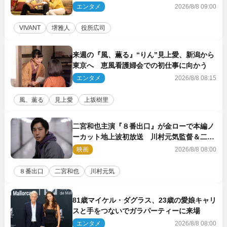
エンタメ
2026/8/8 09:00
VIVANT
堺雅人
役所広司
来週の『風、薫る』“りん”見上愛、新潟から
東京へ 恵風看護婦会での初仕事に向かう
エンタメ
2026/8/8 08:15
風、薫る
見上愛
上坂樹里
二宮和也主演『８番出口』が金ローで本編ノ
ーカット地上波初放送 川村元気監督＆二宮
コメント到着
映画
2026/8/8 08:00
８番出口
二宮和也
川村元気
81歳マイケル・ダグラス、23歳の愛娘キャリ
スと手をつないでガラパーティーに来場
エンタメ
2026/8/8 08:00