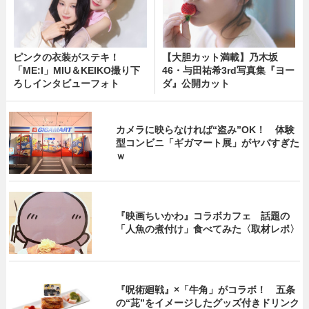
ピンクの衣装がステキ！
【大胆カット満載】乃木坂
「ME:I」MIU＆KEIKO撮り下
46・与田祐希3rd写真集『ヨー
ろしインタビューフォト
ダ』公開カット
カメラに映らなければ“盗み”OK！ 体験
型コンビニ「ギガマート展」がヤバすぎた
ｗ
『映画ちいかわ』コラボカフェ 話題の
「人魚の煮付け」食べてみた〈取材レポ〉
『呪術廻戦』×「牛角」がコラボ！ 五条
の“茈”をイメージしたグッズ付きドリンク