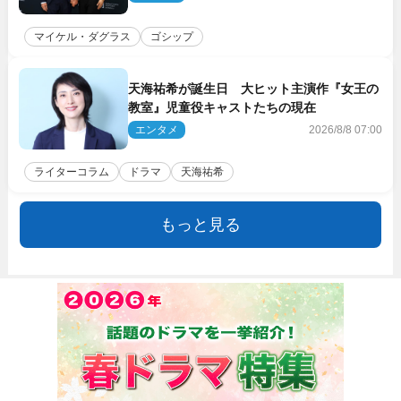
マイケル・ダグラス
ゴシップ
天海祐希が誕生日 大ヒット主演作『女王の
教室』児童役キャストたちの現在
エンタメ
2026/8/8 07:00
ライターコラム
ドラマ
天海祐希
もっと見る