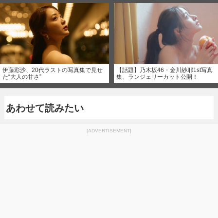
伊藤彩沙、20代ラストの写真集で見せ
【話題】乃木坂46・金川紗耶1st写真
た“大人の甘さ”
集、ランジェリーカット公開！
あわせて読みたい
[ADVERTISEMENT]