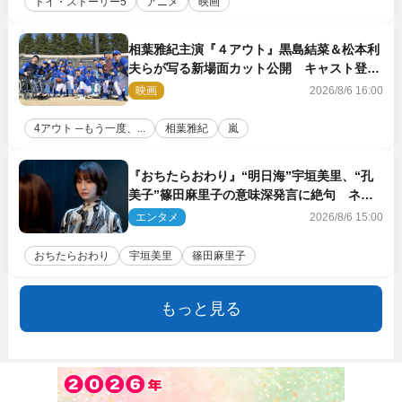
トイ・ストーリー5
アニメ
映画
相葉雅紀主演『４アウト』黒島結菜＆松本利
夫らが写る新場面カット公開 キャスト登壇
イベントも決定
映画
2026/8/6 16:00
4アウト ─もう一度、...
相葉雅紀
嵐
『おちたらおわり』“明日海”宇垣美里、“孔
美子”篠田麻里子の意味深発言に絶句 ネッ
ト驚き「まさか」「意外な展開」
エンタメ
2026/8/6 15:00
おちたらおわり
宇垣美里
篠田麻里子
もっと見る