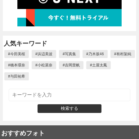
人気キーワード
#
今田美桜
#
浜辺美波
#
写真集
#
乃木坂46
#
有村架純
#
橋本環奈
#
小松菜奈
#
吉岡里帆
#
土屋太鳳
#
与田祐希
検索する
おすすめフォト