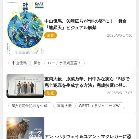
中山優馬、矢崎広らが“蛙の姿”に！ 舞台
『蛙昇天』ビジュアル解禁
演劇
2026/8/6 17:30
中山優馬
舞台
ローチケ演劇宣言！
重岡大毅、原菜乃華、田中みな実ら『5秒で
完全犯罪を生成する方法』完成披露に登
壇！ それぞれのAI活用術も発表
映画
2026/8/6 17:05
5秒で完全犯罪を生成...
重岡大毅
WEST.（旧ジャニーズW...
アン・ハサウェイ＆ユアン・マクレガーに恐