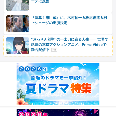
ーデに反響
『決算！忠臣蔵』に、木村祐一＆板尾創路＆村
上ショージの出演決定
“おっさん剣聖”の一太刀に宿る人生―― 世界で
話題の本格アクションアニメ、Prime Videoで
独占配信中
P R