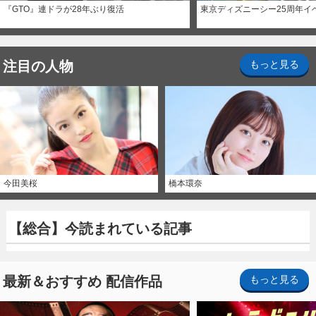
『GTO』連ドラが28年ぶり復活
東京ディズニーシー25周年イ
注目の人物
もっと見る
今田美桜
橋本環奈
【総合】今読まれている記事
最新＆おすすめ 配信作品
もっと見る