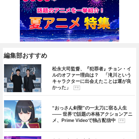
編集部おすすめ
松永大司監督、『犯罪者』チョン・イ
ルのオファー理由は？ 「滝川という
キャラクターに出会えたことは運が良
かった」
P R
“おっさん剣聖”の一太刀に宿る人生
―― 世界で話題の本格アクションアニ
メ、Prime Videoで独占配信中
P R