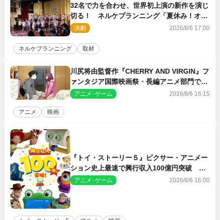
32名で力を合わせ、世界初上演の新作を演じ
切る！ ネルケプランニング「夏休み！オ
ン・ワークショップ2026」レポート【最終
演劇
2026/8/6 17:00
日】
ネルケプランニング
取材
川尻将由監督作『CHERRY AND VIRGIN』フ
ァンタジア国際映画祭・長編アニメ部門で観
客賞・金賞受賞！
アニメ･ゲーム
2026/8/6 16:15
アニメ
映画
『トイ・ストーリー５』ピクサー・アニメー
ション史上最速で興行収入100億円突破 シ
リーズNo.1興収が目前
アニメ･ゲーム
2026/8/6 16:00