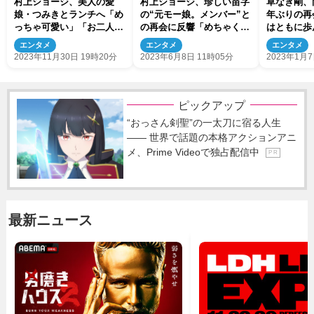
村上ショージ、美人の愛
村上ショージ、珍しい苗字
草なぎ剛、
娘・つみきとランチへ「め
の“元モー娘。メンバー”と
年ぶりの再
っちゃ可愛い」「お二人カ
の再会に反響「めちゃくち
はともに歩
ップルみたい」
ゃ可愛い」
ている」
エンタメ
エンタメ
エンタメ
2023年11月30日 19時20分
2023年6月8日 11時05分
2023年1月7
ピックアップ
“おっさん剣聖”の一太刀に宿る人生
―― 世界で話題の本格アクションアニ
メ、Prime Videoで独占配信中
P R
最新ニュース