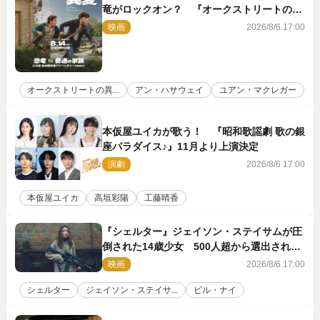
竜がロックオン？ 『オークストリートの異
変』新ビジュアル＆本編映像初解禁
映画
2026/8/6 17:00
オークストリートの異...
アン・ハサウェイ
ユアン・マクレガー
本仮屋ユイカが歌う！ 『昭和歌謡劇 歌の銀
座パラダイス♪』11月より上演決定
演劇
2026/8/6 17:00
本仮屋ユイカ
高垣彩陽
工藤晴香
『シェルター』ジェイソン・ステイサムが圧
倒された14歳少女 500人超から選出された
新鋭ボディ・レイ・ブレスナックとは
映画
2026/8/6 17:00
シェルター
ジェイソン・ステイサ...
ビル・ナイ