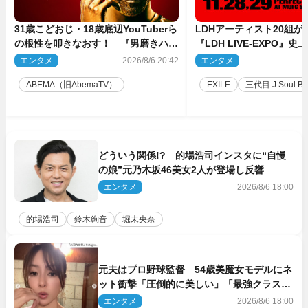
31歳こどおじ・18歳底辺YouTuberら
LDHアーティスト20組
の根性を叩きなおす！ 『男磨きハウ
『LDH LIVE‐EXPO』
ス』第2弾コーチ陣発表
技場で開催決定
エンタメ
2026/8/6 20:42
エンタメ
2
ABEMA（旧AbemaTV）
EXILE
三代目 J Soul Brot
どういう関係!? 的場浩司インスタに“自慢
の娘”元乃木坂46美女2人が登場し反響
エンタメ
2026/8/6 18:00
的場浩司
鈴木絢音
堀未央奈
元夫はプロ野球監督 54歳美魔女モデルにネ
ット衝撃「圧倒的に美しい」「最強クラス」
「うっとり」
エンタメ
2026/8/6 18:00