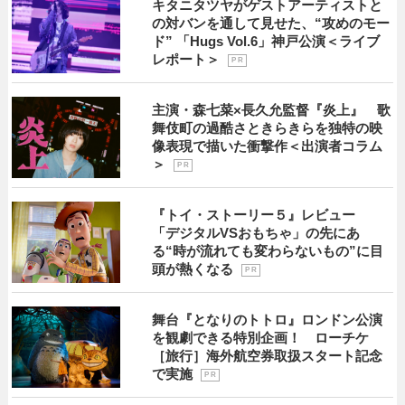
キタニタツヤがゲストアーティストと
の対バンを通して見せた、“攻めのモー
ド” 「Hugs Vol.6」神戸公演＜ライブ
レポート＞
P R
主演・森七菜×長久允監督『炎上』 歌
舞伎町の過酷さときらきらを独特の映
像表現で描いた衝撃作＜出演者コラム
＞
P R
『トイ・ストーリー５』レビュー
「デジタルVSおもちゃ」の先にあ
る“時が流れても変わらないもの”に目
頭が熱くなる
P R
舞台『となりのトトロ』ロンドン公演
を観劇できる特別企画！ ローチケ
［旅行］海外航空券取扱スタート記念
で実施
P R