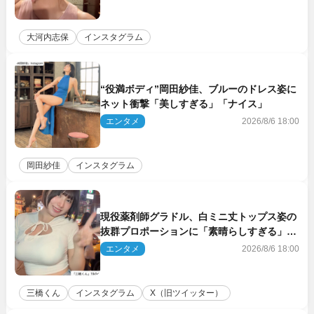
大河内志保
インスタグラム
“役満ボディ”岡田紗佳、ブルーのドレス姿に
ネット衝撃「美しすぎる」「ナイス」
エンタメ
2026/8/6 18:00
岡田紗佳
インスタグラム
現役薬剤師グラドル、白ミニ丈トップス姿の
抜群プロポーションに「素晴らしすぎる」
「すっっっご！」とネット絶賛
エンタメ
2026/8/6 18:00
三橋くん
インスタグラム
X（旧ツイッター）