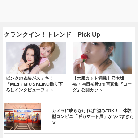
クランクイン！トレンド Pick Up
ピンクの衣装がステキ！
【大胆カット満載】乃木坂
「ME:I」MIU＆KEIKO撮り下
46・与田祐希3rd写真集『ヨー
ろしインタビューフォト
ダ』公開カット
カメラに映らなければ“盗み”OK！ 体験
型コンビニ「ギガマート展」がヤバすぎた
ｗ