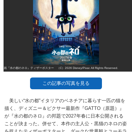
映画『水の都のネロ』ティザーポスター （C）2026 Disney/Pixar. All Rights Reserved.
この記事の写真を見る
美しい“水の都”イタリアのベネチアに暮らす一匹の猫を
描く、ディズニー＆ピクサー最新作『GATTO（原題）』
が『水の都のネロ』の邦題で2027年春に日本公開される
ことが決まった。併せて、本作の主人公・黒猫のネロの姿
を捉えたティザーポスターと、ダークな世界観とユーモラ