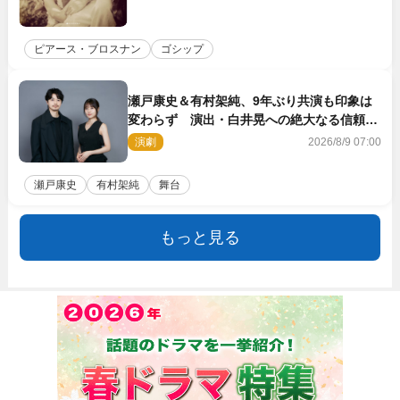
ピアース・ブロスナン
ゴシップ
瀬戸康史＆有村架純、9年ぶり共演も印象は
変わらず 演出・白井晃への絶大なる信頼を
胸に舞台『キュー』に挑む
演劇
2026/8/9 07:00
瀬戸康史
有村架純
舞台
もっと見る