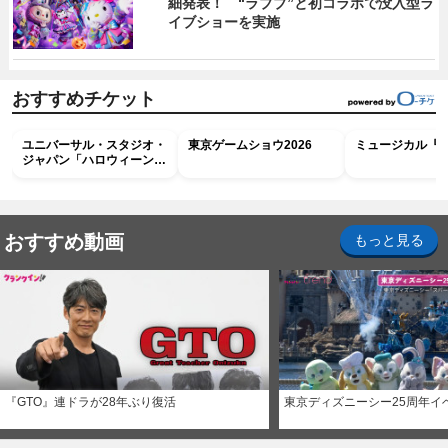
細発表！ “ラブブ”と初コラボで没入型ラ
イブショーを実施
おすすめチケット
ユニバーサル・スタジオ・
東京ゲームショウ2026
ミュージカル『R
ジャパン「ハロウィーン・
ホラー・ナイト ～オール
ナイト～パス」
おすすめ動画
もっと見る
『GTO』連ドラが28年ぶり復活
東京ディズニーシー25周年イ