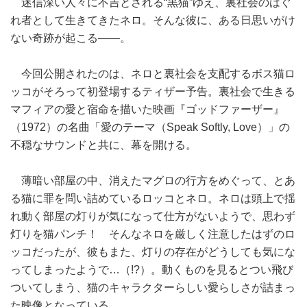
迷信深い人々に不吉とされる“黒猫”ゆえ、裏社会のはぐ
れ者として生きてきたネロ。そんな彼に、ある日思いがけ
ない奇跡が起こる――。
今回公開されたのは、ネロと裏社会を支配するボス猫ロ
ッコがそろって初登場するティザー予告。裏社会で生きる
マフィアの愛と宿命を描いた映画『ゴッドファーザー』
（1972）の名曲「愛のテーマ（Speak Softly, Love）」の
不穏なサウンドと共に、幕を開ける。
薄暗い部屋の中、消えたマグロの行方をめぐって、とあ
る猫に罪を問い詰めているロッコとネロ。ネロは頭上で揺
れ動く部屋の灯りが気になって仕方がないようで、思わず
灯りを猫パンチ！ そんなネロを厳しく注意したはずのロ
ッコだったが、彼もまた、灯りの存在がどうしても気にな
ってしまったようで…（!?）。動くものを見るとつい飛び
ついてしまう、猫のキャラクターらしい愛らしさが詰まっ
た映像となっている。