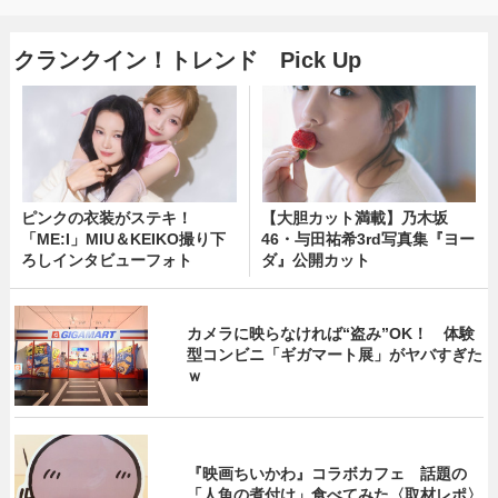
クランクイン！トレンド Pick Up
ピンクの衣装がステキ！
【大胆カット満載】乃木坂
「ME:I」MIU＆KEIKO撮り下
46・与田祐希3rd写真集『ヨー
ろしインタビューフォト
ダ』公開カット
カメラに映らなければ“盗み”OK！ 体験
型コンビニ「ギガマート展」がヤバすぎた
ｗ
『映画ちいかわ』コラボカフェ 話題の
「人魚の煮付け」食べてみた〈取材レポ〉