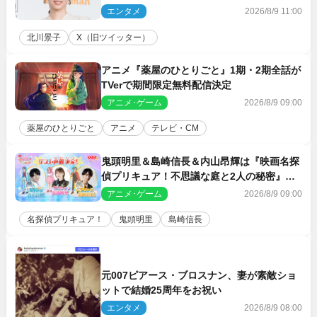
エンタメ
2026/8/9 11:00
北川景子
X（旧ツイッター）
アニメ『薬屋のひとりごと』1期・2期全話が
TVerで期間限定無料配信決定
アニメ･ゲーム
2026/8/9 09:00
薬屋のひとりごと
アニメ
テレビ・CM
鬼頭明里＆島崎信長＆内山昂輝は『映画名探
偵プリキュア！不思議な庭と2人の秘密』ゲ
スト声優に決定
アニメ･ゲーム
2026/8/9 09:00
名探偵プリキュア！
鬼頭明里
島崎信長
元007ピアース・ブロスナン、妻が素敵ショ
ットで結婚25周年をお祝い
エンタメ
2026/8/9 08:00