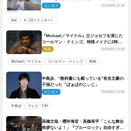
エンタメ
2026/8/9 15:30
tuki.
X（旧ツイッター）
『Michael／マイケル』父ジョセフを演じた
コールマン・ドミンゴ、特殊メイクに2時間
半かかっていた
映画
2026/8/9 15:00
Michael／マイケル
コールマン・ドミンゴ
映画
中島歩、“教科書にも載っている”有名文豪の
子孫だった「ばぁばのじぃじ」
エンタメ
2026/8/9 13:00
中島歩
テレビ・CM
高橋文哉・櫻井海音・高橋恭平「こんな舞台
挨拶ないよ！」『ブルーロック』自由すぎる