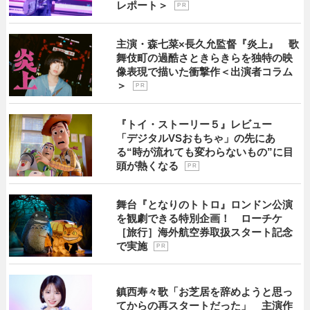
レポート＞
P R
主演・森七菜×長久允監督『炎上』 歌
舞伎町の過酷さときらきらを独特の映
像表現で描いた衝撃作＜出演者コラム
＞
P R
『トイ・ストーリー５』レビュー
「デジタルVSおもちゃ」の先にあ
る“時が流れても変わらないもの”に目
頭が熱くなる
P R
舞台『となりのトトロ』ロンドン公演
を観劇できる特別企画！ ローチケ
［旅行］海外航空券取扱スタート記念
で実施
P R
鎮西寿々歌「お芝居を辞めようと思っ
てからの再スタートだった」 主演作