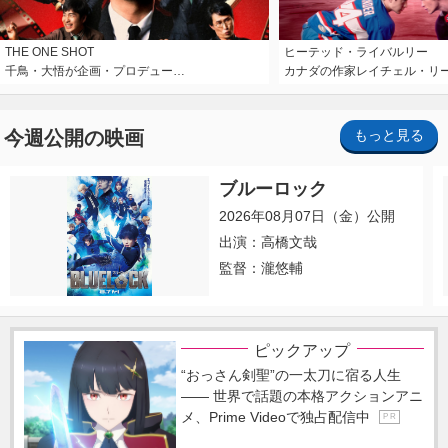
THE ONE SHOT
ヒーテッド・ライバルリー
千鳥・大悟が企画・プロデュー…
カナダの作家レイチェル・リ
今週公開の映画
もっと見る
ブルーロック
2026年08月07日（金）公開
出演：高橋文哉
監督：瀧悠輔
ピックアップ
“おっさん剣聖”の一太刀に宿る人生
―― 世界で話題の本格アクションアニ
メ、Prime Videoで独占配信中
P R