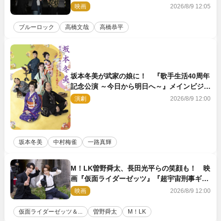
イベントレポート
映画
2026/8/9 12:05
ブルーロック
高橋文哉
高橋恭平
坂本冬美が武家の娘に！ 『歌手生活40周年
記念公演 ～今日から明日へ～』メインビジュ
アル公開
演劇
2026/8/9 12:00
坂本冬美
中村梅雀
一路真輝
M！LK曽野舜太、長田光平らの笑顔も！ 映
画『仮面ライダーゼッツ』『超宇宙刑事ギャ
バン インフィニティ』オフショット到着
映画
2026/8/9 12:00
仮面ライダーゼッツ＆...
曽野舜太
M！LK