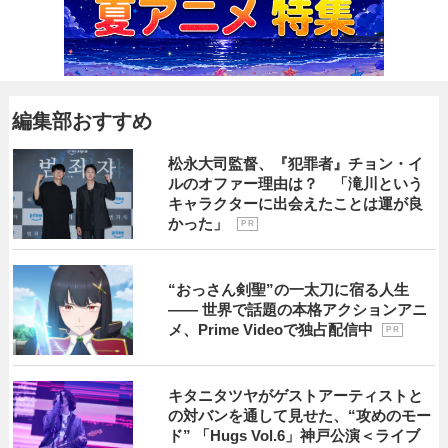
編集部おすすめ
松永大司監督、『犯罪者』チョン・イ
ルのオファー理由は？ 「滝川という
キャラクターに出会えたことは運が良
かった」
P R
“おっさん剣聖”の一太刀に宿る人生
―― 世界で話題の本格アクションアニ
メ、Prime Videoで独占配信中
P R
キタニタツヤがゲストアーティストと
の対バンを通して見せた、“攻めのモー
ド” 「Hugs Vol.6」神戸公演＜ライブ