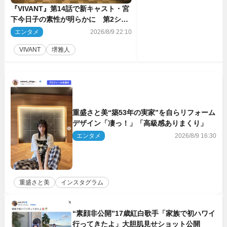
『VIVANT』第14話で新キャスト・宮
下今日子の素性が明らかに 第2シー
ズンのキーパーソンの1人
エンタメ
2026/8/9 22:10
VIVANT
堺雅人
重盛さと美“築53年の実家”を自らリフォーム
デザイン「凄っ！」「高級感ありまくり」
エンタメ
2026/8/9 16:30
重盛さと美
インスタグラム
“素顔非公開”17歳紅白歌手「家族で初ハワイ
行ってきたよ」大胆肌見せショット公開