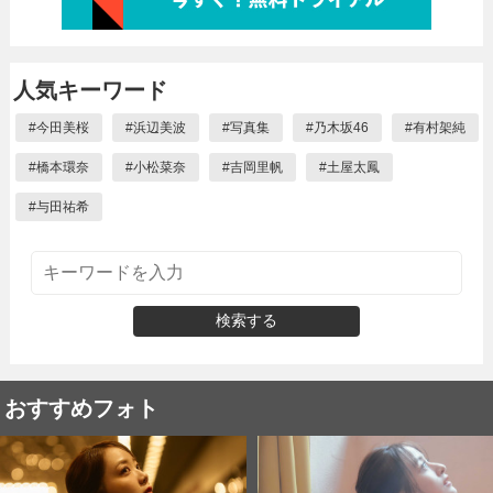
人気キーワード
#
今田美桜
#
浜辺美波
#
写真集
#
乃木坂46
#
有村架純
#
橋本環奈
#
小松菜奈
#
吉岡里帆
#
土屋太鳳
#
与田祐希
検索する
おすすめフォト