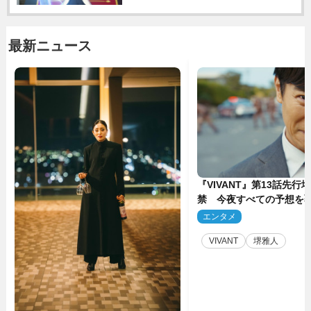
最新ニュース
『VIVANT』第13話先行
禁 今夜すべての予想を
ーンが…
エンタメ
2
VIVANT
堺雅人