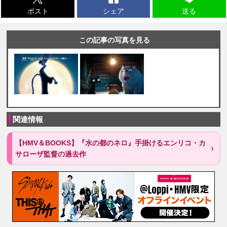
ポスト
シェア
送る
この記事の写真を見る
関連情報
【HMV＆BOOKS】『水の都のネロ』手掛けるエンリコ・カ
サローザ監督の過去作