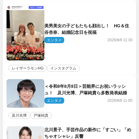
美男美女の子どもたちも顔出し！ HG＆住
谷杏奈、結婚記念日を祝福
エンタメ
2026/8/9 11:30
レイザーラモンHG
インスタグラム
＜令和8年8月8日＞芸能界にお祝いラッシ
ュ！ 及川光博、戸塚純貴ら多数発表結婚
エンタメ
2026/8/9 11:00
及川光博
戸塚純貴
北川景子、手芸作品の新作に「すごい」「め
ちゃオシャレ」反響