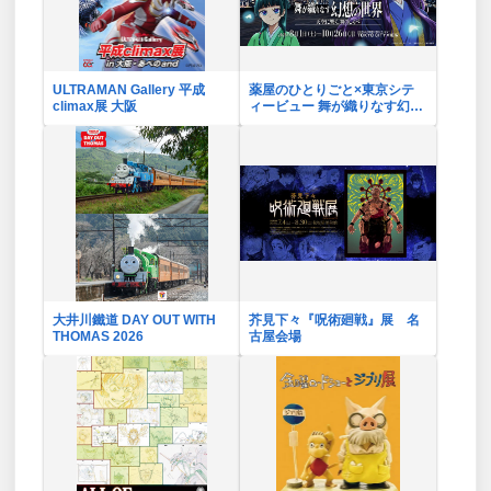
ULTRAMAN Gallery 平成
薬屋のひとりごと×東京シテ
climax展 大阪
ィービュー 舞が織りなす幻想
の世界 ―天空に響く、舞の
しらべ―
大井川鐵道 DAY OUT WITH
芥見下々『呪術廻戦』展 名
THOMAS 2026
古屋会場