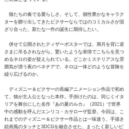
猫たちの奏でる愛らしさ、そして、個性豊かなキャラク
ターを贈り出してきたピクサーならではのコミカルさが混
ざり合った、新たな一作の誕生に期待したい。
併せて公開されたティザーポスターでは、満月を背に逆
さまに吊るされながら、驚いたような表情でこちらを見つ
めるネロの姿が捉えられている。どこかミステリアスな雰
囲気が漂う夜のベネチアで、ネロは一体どのような冒険を
繰り広げるのか。
ディズニー＆ピクサーの長編アニメーション作品で初め
て、猫が主人公となった本作。手掛けたのは、同じくイタ
リアを舞台にした名作『あの夏のルカ』（2021）で世界
中の感動を呼んだエンリコ・カサローザ監督。今回は、こ
れまでのディズニー＆ピクサー作品とは一味違う、手描き
絵画風のタッチと3DCGを融合させた、まったく新しいビ