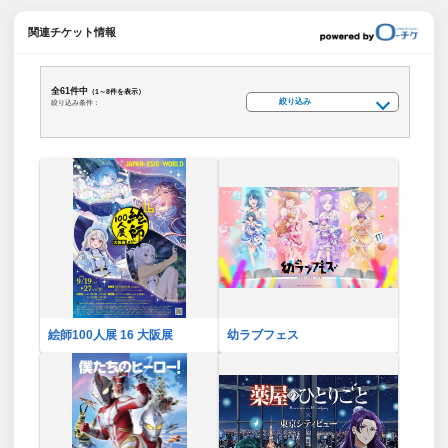
関連チケット情報
全61件中
（1～8件を表示）
絞り込み
絞り込み条件：
絵師100人展 16 大阪展
幼ラブフェス