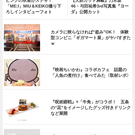
ピンクの衣装がステキ！
【大胆カット満載】乃木坂
「ME:I」MIU＆KEIKO撮り下
46・与田祐希3rd写真集『ヨー
ろしインタビューフォト
ダ』公開カット
カメラに映らなければ“盗み”OK！ 体験
型コンビニ「ギガマート展」がヤバすぎた
ｗ
『映画ちいかわ』コラボカフェ 話題の
「人魚の煮付け」食べてみた〈取材レポ〉
『呪術廻戦』×「牛角」がコラボ！ 五条
の“茈”をイメージしたグッズ付きドリンク
など展開