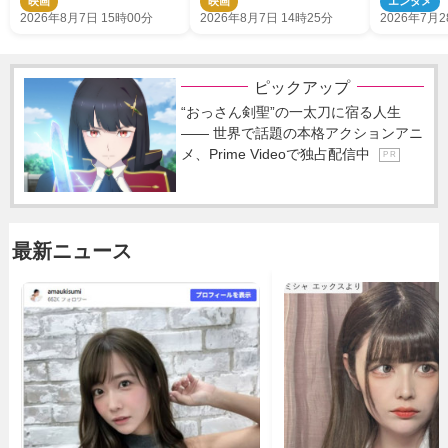
映画
映画
エンタメ
2026年8月7日 15時00分
2026年8月7日 14時25分
2026年7月2
ピックアップ
“おっさん剣聖”の一太刀に宿る人生
―― 世界で話題の本格アクションアニ
メ、Prime Videoで独占配信中
P R
最新ニュース