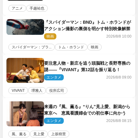
アニメ
手越祐也
『スパイダーマン：BND』トム・ホランドが
アクション撮影の裏側を明かす特別映像解禁
映画
2026/8/8 10:00
スパイダーマン：ブラ...
トム・ホランド
映画
要注意人物・新庄を追う頭脳戦と長野専務の
謎――『VIVANT』第12話を振り返る！
エンタメ
2026/8/8 09:00
VIVANT
堺雅人
役所広司
来週の『風、薫る』“りん”見上愛、新潟から
東京へ 恵風看護婦会での初仕事に向かう
エンタメ
2026/8/8 08:15
風、薫る
見上愛
上坂樹里