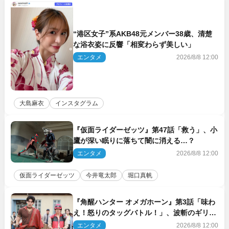
“港区女子”系AKB48元メンバー38歳、清楚
な浴衣姿に反響「相変わらず美しい」
エンタメ
2026/8/8 12:00
大島麻衣
インスタグラム
『仮面ライダーゼッツ』第47話「救う」、小
鷹が深い眠りに落ちて闇に消える…？
エンタメ
2026/8/8 12:00
仮面ライダーゼッツ
今井竜太郎
堀口真帆
『角醒ハンター オメガホーン』第3話「味わ
え！怒りのタッグバトル！」、波斬のギリコ
がハンターバトルを挑んできた！
エンタメ
2026/8/8 12:00