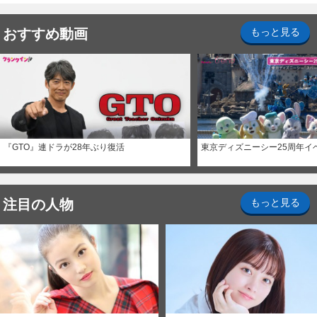
おすすめ動画
もっと見る
『GTO』連ドラが28年ぶり復活
東京ディズニーシー25周年イ
注目の人物
もっと見る