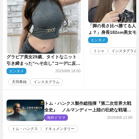
「脚の長さ比べ勝てる人
ょ？」身長182cm美女モ
のプロポーションにネッ
エンタメ
2
ミシャ
インスタグラム
グラビア美女29歳、タイトなニット
引き締まった“へそ出し”コーデに反響
「可愛い過ぎる」
エンタメ
2026/8/8 18:00
天羽希純
インスタグラム
トム・ハンクス製作総指揮『第二次世界大戦
全史』 ノルマンディー上陸の壮絶な戦場を
収めた特別映像解禁
海外ドラマ
2026/8/8 12:00
トム・ハンクス
ドキュメンタリー