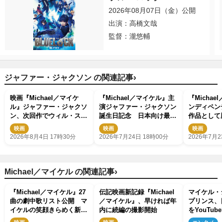
2026年08月07日（金）公開
出演：高橋文哉
監督：瀧悠輔
›
ジャファー・ジャクソン の関連記事
映画『Michael／マイケ
『Michael／マイケル』主
『Micha
ル』ジャファー・ジャクソ
演ジャファー・ジャクソン
ンディペン
ン、次回作でウィル・スミ
誕生日記念 日本向け最新
作品として歴
スと共演！
インタビュー動画解禁
記録
映画
映画
映画
2026年8月4日 17時30分
2026年7月24日 18時00分
2026年7月2
›
Michael／マイケル の関連記事
『Michael／マイケル』27
伝記映画新記録『Michael
マイケル・
曲の劇中歌リスト公開 マ
／マイケル』、早ければ年
プリンス、
イケルの笑顔きらめく新映
内に続編の撮影開始
をYouTub
像も