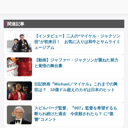
関連記事
【インタビュー】二人の“マイケル・ジャクソン
役”が初来日！ お気に入りは和牛とサムライミ
ュージアム
【動画】ジャファー・ジャクソンが重ねた努力
と覚悟の舞台裏
伝記映画『Michael／マイケル』これまでの興
収は？ 10億ドル超えのカギは日本のヒット
スピルバーグ監督、『007』監督を希望するも
断られ続けた過去 今依頼されたら？ に“復
讐”コメント