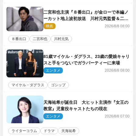
二宮和也主演『８番出口』が金ローで本編ノ
ーカット地上波初放送 川村元気監督＆二宮
コメント到着
映画
2026/8/8 08:00
８番出口
二宮和也
川村元気
81歳マイケル・ダグラス、23歳の愛娘キャリ
スと手をつないでガラパーティーに来場
エンタメ
2026/8/8 08:00
マイケル・ダグラス
ゴシップ
天海祐希が誕生日 大ヒット主演作『女王の
教室』児童役キャストたちの現在
エンタメ
2026/8/8 07:00
ライターコラム
ドラマ
天海祐希