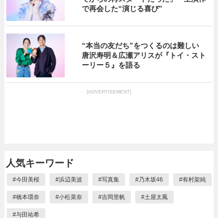
で再会した“演じる喜び”
“本当の友だち”をつくるのは難しい
唐沢寿明＆広瀬アリスが『トイ・スト
ーリー５』を語る
[ADVERTISEMENT]
人気キーワード
#
今田美桜
#
浜辺美波
#
写真集
#
乃木坂46
#
有村架純
#
橋本環奈
#
小松菜奈
#
吉岡里帆
#
土屋太鳳
#
与田祐希