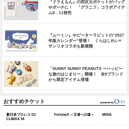
『ドラえもん』の四次元ポケットがバッグ
やポーチに！ 「グラニフ」コラボアイテ
ム8．11発売
『ムーミン』やピーターラビットの“2027
年版カレンダー”登場！ くらはしれい×
サンリオコラボも新展開
「SUNNY SUNNY PEANUTS ーハッピー
な旅のはじまりー」開催！ 全9ブランド
から限定アイテム登場
おすすめチケット
新日本プロレス G1
FortuneX ～王者への道～
MISIA
CLIMAX 36