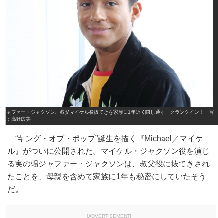
ジャファー・ジャクソン、叔父マイケル役抜てきを家族に1年近く隠し通す クランクイン！ 写
真：高野広美
“キング・オブ・ポップ”誕生を描く『Michael／マイケ
ル』がついに公開された。マイケル・ジャクソン役を演じ
る実の甥ジャファー・ジャクソンは、叔父役に抜てきされ
たことを、母親を含めて家族に1年も秘密にしていたそう
だ。
[ADVERTISEMENT]