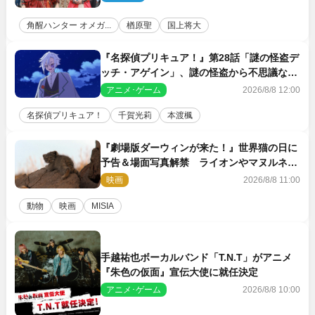
角醒ハンター オメガ...
楢原聖
国上将大
『名探偵プリキュア！』第28話「謎の怪盗デ
ッチ・アゲイン」、謎の怪盗から不思議な予
告状が届く
アニメ･ゲーム
2026/8/8 12:00
名探偵プリキュア！
千賀光莉
本渡楓
『劇場版ダーウィンが来た！』世界猫の日に
予告＆場面写真解禁 ライオンやマヌルネコ
の赤ちゃんが大集合
映画
2026/8/8 11:00
動物
映画
MISIA
手越祐也ボーカルバンド「T.N.T」がアニメ
『朱色の仮面』宣伝大使に就任決定
アニメ･ゲーム
2026/8/8 10:00