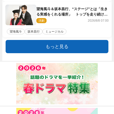
望海風斗＆坂本昌行、“ステージ”とは「生き
る実感をくれる場所」 トップを走り続ける
原動力を語る
演劇
2026/8/8 07:00
望海風斗
坂本昌行
ミュージカル
もっと見る