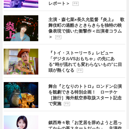
レポート＞
P R
主演・森七菜×長久允監督『炎上』 歌
舞伎町の過酷さときらきらを独特の映
像表現で描いた衝撃作＜出演者コラム
＞
P R
『トイ・ストーリー５』レビュー
「デジタルVSおもちゃ」の先にあ
る“時が流れても変わらないもの”に目
頭が熱くなる
P R
舞台『となりのトトロ』ロンドン公演
を観劇できる特別企画！ ローチケ
［旅行］海外航空券取扱スタート記念
で実施
P R
鎮西寿々歌「お芝居を辞めようと思っ
てからの再スタートだった」 主演作