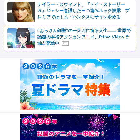
テイラー・スウィフト、『トイ・ストーリー
５』ジェシー意識した三つ編みルック披露 プ
レミアではトム・ハンクスにサイン求める
“おっさん剣聖”の一太刀に宿る人生―― 世界で
話題の本格アクションアニメ、Prime Videoで
独占配信中
P R