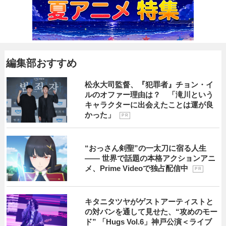
編集部おすすめ
松永大司監督、『犯罪者』チョン・イ
ルのオファー理由は？ 「滝川という
キャラクターに出会えたことは運が良
かった」
P R
“おっさん剣聖”の一太刀に宿る人生
―― 世界で話題の本格アクションアニ
メ、Prime Videoで独占配信中
P R
キタニタツヤがゲストアーティストと
の対バンを通して見せた、“攻めのモー
ド” 「Hugs Vol.6」神戸公演＜ライブ