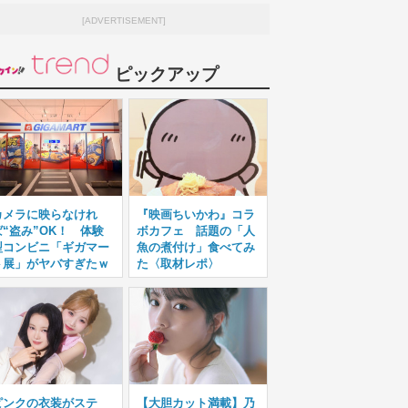
[ADVERTISEMENT]
ピックアップ
カメラに映らなけれ
『映画ちいかわ』コラ
ば“盗み”OK！ 体験
ボカフェ 話題の「人
型コンビニ「ギガマー
魚の煮付け」食べてみ
ト展」がヤバすぎたｗ
た〈取材レポ〉
ピンクの衣装がステ
【大胆カット満載】乃