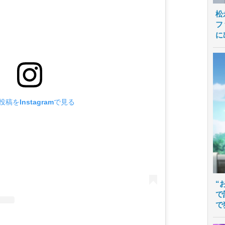
松
フ
に
投稿をInstagramで見る
“
で
で