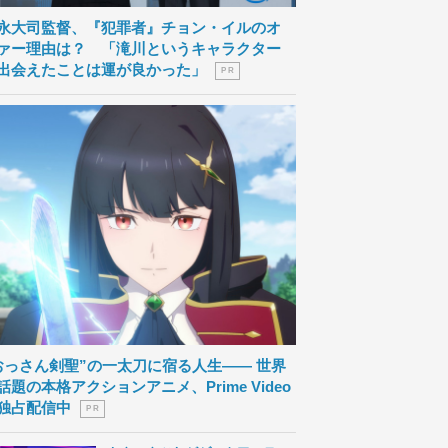
永大司監督、『犯罪者』チョン・イルのオ
ァー理由は？ 「滝川というキャラクター
出会えたことは運が良かった」
P R
おっさん剣聖”の一太刀に宿る人生―― 世界
話題の本格アクションアニメ、Prime Video
独占配信中
P R