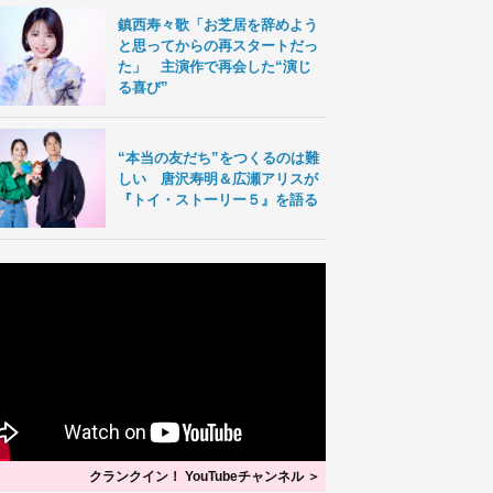
鎮西寿々歌「お芝居を辞めよう
と思ってからの再スタートだっ
た」 主演作で再会した“演じ
る喜び”
“本当の友だち”をつくるのは難
しい 唐沢寿明＆広瀬アリスが
『トイ・ストーリー５』を語る
クランクイン！ YouTubeチャンネル ＞