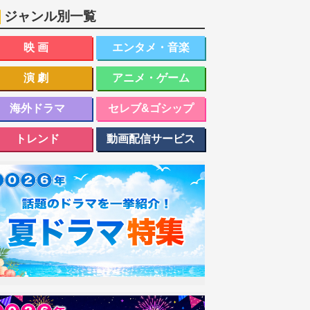
ジャンル別一覧
映画
エンタメ・音楽
演劇
アニメ・ゲーム
海外ドラマ
セレブ&ゴシップ
トレンド
動画配信サービス