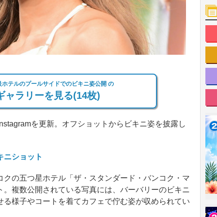
級ホテルのプールサイドでのビキニ姿公開 の
ャラリーを見る(14枚)
stagramを更新。オフショットからビキニ姿を披露し
キニショット
クの五つ星ホテル「ザ・スタンダード・バンコク・マ
ト。複数公開されている写真には、バーバリーのビキニ
せる様子やコートを着てカフェで佇む姿が収められてい