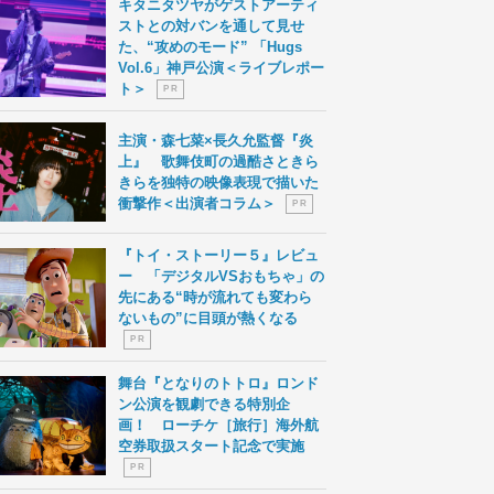
キタニタツヤがゲストアーティ
ストとの対バンを通して見せ
た、“攻めのモード” 「Hugs
Vol.6」神戸公演＜ライブレポー
ト＞
P R
主演・森七菜×長久允監督『炎
上』 歌舞伎町の過酷さときら
きらを独特の映像表現で描いた
衝撃作＜出演者コラム＞
P R
『トイ・ストーリー５』レビュ
ー 「デジタルVSおもちゃ」の
先にある“時が流れても変わら
ないもの”に目頭が熱くなる
P R
舞台『となりのトトロ』ロンド
ン公演を観劇できる特別企
画！ ローチケ［旅行］海外航
空券取扱スタート記念で実施
P R