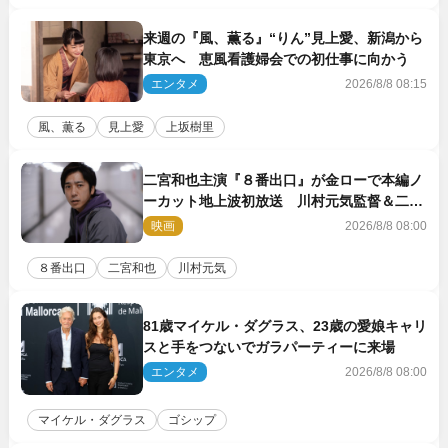
来週の『風、薫る』“りん”見上愛、新潟から
東京へ 恵風看護婦会での初仕事に向かう
エンタメ
2026/8/8 08:15
風、薫る
見上愛
上坂樹里
二宮和也主演『８番出口』が金ローで本編ノ
ーカット地上波初放送 川村元気監督＆二宮
コメント到着
映画
2026/8/8 08:00
８番出口
二宮和也
川村元気
81歳マイケル・ダグラス、23歳の愛娘キャリ
スと手をつないでガラパーティーに来場
エンタメ
2026/8/8 08:00
マイケル・ダグラス
ゴシップ