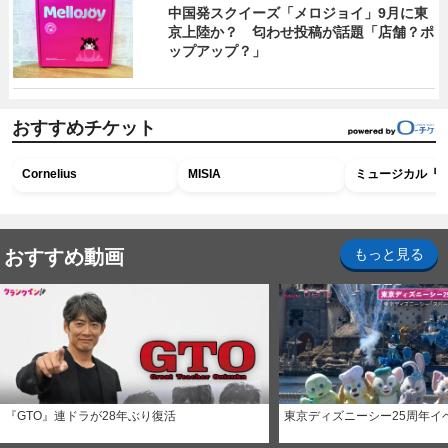
中国発スクイーズ「メロジョイ」9月に東
京上陸か？ 匂わせ投稿が話題「店舗？ポ
ップアップ？」
おすすめチケット
Cornelius
MISIA
ミュージカル『R
おすすめ動画
もっと見る
『GTO』連ドラが28年ぶり復活
東京ディズニーシー25周年イ