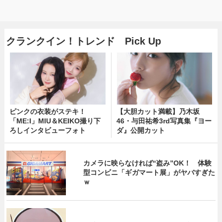
クランクイン！トレンド Pick Up
ピンクの衣装がステキ！
【大胆カット満載】乃木坂
「ME:I」MIU＆KEIKO撮り下
46・与田祐希3rd写真集『ヨー
ろしインタビューフォト
ダ』公開カット
カメラに映らなければ“盗み”OK！ 体験
型コンビニ「ギガマート展」がヤバすぎた
ｗ