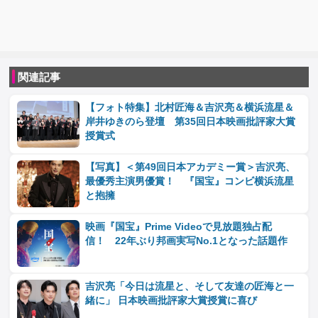
関連記事
【フォト特集】北村匠海＆吉沢亮＆横浜流星＆
岸井ゆきのら登壇 第35回日本映画批評家大賞
授賞式
【写真】＜第49回日本アカデミー賞＞吉沢亮、
最優秀主演男優賞！ 『国宝』コンビ横浜流星
と抱擁
映画『国宝』Prime Videoで見放題独占配
信！ 22年ぶり邦画実写No.1となった話題作
吉沢亮「今日は流星と、そして友達の匠海と一
緒に」 日本映画批評家大賞授賞に喜び