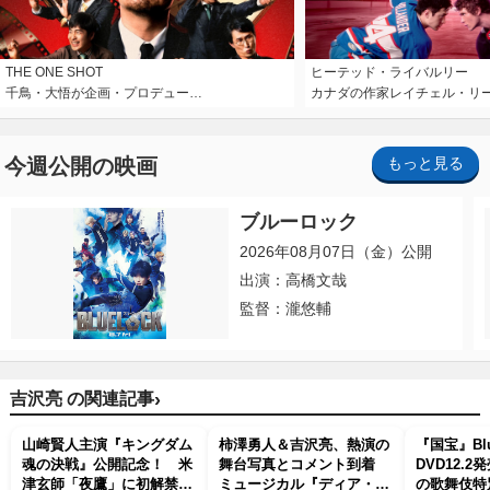
THE ONE SHOT
ヒーテッド・ライバルリー
千鳥・大悟が企画・プロデュー…
カナダの作家レイチェル・リ
今週公開の映画
もっと見る
ブルーロック
2026年08月07日（金）公開
出演：高橋文哉
監督：瀧悠輔
›
吉沢亮 の関連記事
山崎賢人主演『キングダム
柿澤勇人＆吉沢亮、熱演の
『国宝』Blu
魂の決戦』公開記念！ 米
舞台写真とコメント到着
DVD12.
津玄師「夜鷹」に初解禁の
ミュージカル『ディア・エ
の歌舞伎特