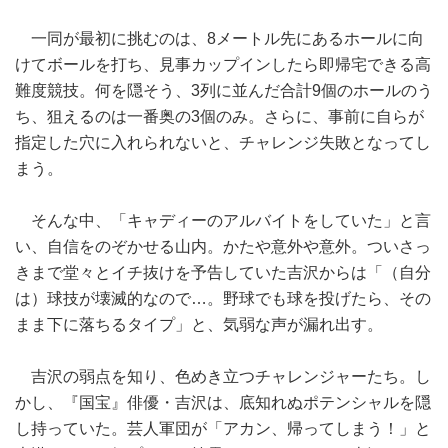
一同が最初に挑むのは、8メートル先にあるホールに向
けてボールを打ち、見事カップインしたら即帰宅できる高
難度競技。何を隠そう、3列に並んだ合計9個のホールのう
ち、狙えるのは一番奥の3個のみ。さらに、事前に自らが
指定した穴に入れられないと、チャレンジ失敗となってし
まう。
そんな中、「キャディーのアルバイトをしていた」と言
い、自信をのぞかせる山内。かたや意外や意外。ついさっ
きまで堂々とイチ抜けを予告していた吉沢からは「（自分
は）球技が壊滅的なので…。野球でも球を投げたら、その
まま下に落ちるタイプ」と、気弱な声が漏れ出す。
吉沢の弱点を知り、色めき立つチャレンジャーたち。し
かし、『国宝』俳優・吉沢は、底知れぬポテンシャルを隠
し持っていた。芸人軍団が「アカン、帰ってしまう！」と