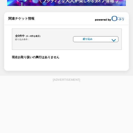
関連チケット情報
全0件中
（0～0件を表示）
絞り込み
絞り込み条件：
現在お取り扱いの興行はありません
[ADVERTISEMENT]