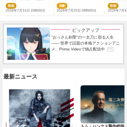
本編映像を使用したPV到
ヴァン・ハンセン』開幕
ーンなど豪
映画
演劇
映画
着
2026年7月31日 20時00分
2026年7月25日 09時00分
2026年7月9
ピックアップ
“おっさん剣聖”の一太刀に宿る人生
―― 世界で話題の本格アクションアニ
メ、Prime Videoで独占配信中
P R
最新ニュース
トム・ハンクス製作総指