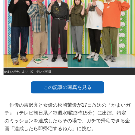
『かまいガチ』より（C）テレビ朝日
この記事の写真を見る
俳優の吉沢亮と女優の松岡茉優が17日放送の『かまいガ
チ』（テレビ朝日系／毎週水曜23時15分）に出演。特定
のミッションを達成したらその場で、ガチで帰宅できる企
画「達成したら即帰宅するねん」に挑む。