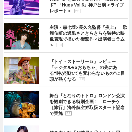
ド” 「Hugs Vol.6」神戸公演＜ライブ
レポート＞
P R
主演・森七菜×長久允監督『炎上』 歌
舞伎町の過酷さときらきらを独特の映
像表現で描いた衝撃作＜出演者コラム
＞
P R
『トイ・ストーリー５』レビュー
「デジタルVSおもちゃ」の先にあ
る“時が流れても変わらないもの”に目
頭が熱くなる
P R
舞台『となりのトトロ』ロンドン公演
を観劇できる特別企画！ ローチケ
［旅行］海外航空券取扱スタート記念
で実施
P R