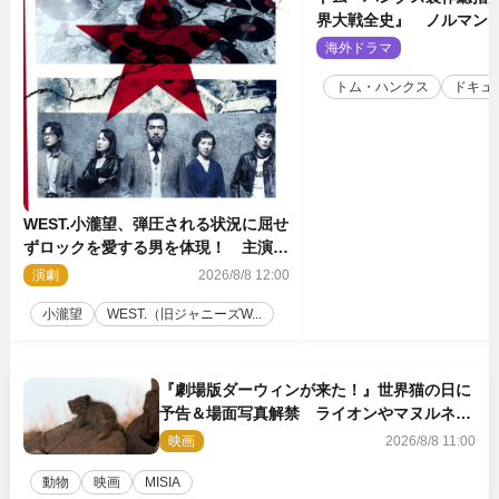
界大戦全史』 ノルマン
壮絶な戦場を収めた特別
海外ドラマ
2
トム・ハンクス
ドキュ
WEST.小瀧望、弾圧される状況に屈せ
ずロックを愛する男を体現！ 主演舞
台『ロックンロール』ビジュアル解禁
演劇
2026/8/8 12:00
小瀧望
WEST.（旧ジャニーズW...
『劇場版ダーウィンが来た！』世界猫の日に
予告＆場面写真解禁 ライオンやマヌルネコ
の赤ちゃんが大集合
映画
2026/8/8 11:00
動物
映画
MISIA