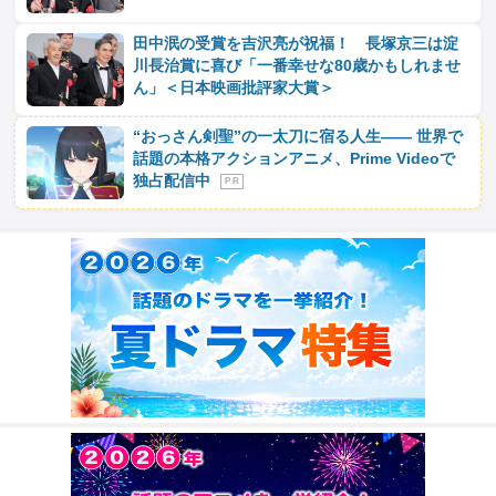
田中泯の受賞を吉沢亮が祝福！ 長塚京三は淀
川長治賞に喜び「一番幸せな80歳かもしれませ
ん」＜日本映画批評家大賞＞
“おっさん剣聖”の一太刀に宿る人生―― 世界で
話題の本格アクションアニメ、Prime Videoで
独占配信中
P R