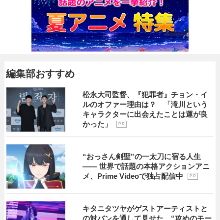
編集部おすすめ
松永大司監督、『犯罪者』チョン・イ
ルのオファー理由は？ 「滝川という
キャラクターに出会えたことは運が良
かった」
P R
“おっさん剣聖”の一太刀に宿る人生
―― 世界で話題の本格アクションアニ
メ、Prime Videoで独占配信中
P R
キタニタツヤがゲストアーティストと
の対バンを通して見せた、“攻めのモー