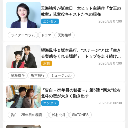
天海祐希が誕生日 大ヒット主演作『女王の
教室』児童役キャストたちの現在
エンタメ
2026/8/8 07:00
ライターコラム
ドラマ
天海祐希
望海風斗＆坂本昌行、“ステージ”とは「生き
る実感をくれる場所」 トップを走り続ける
原動力を語る
演劇
2026/8/8 07:00
望海風斗
坂本昌行
ミュージカル
『告白－25年目の秘密－』第5話 “爽太”松村
北斗の恋が大きく動き出す
エンタメ
2026/8/8 06:30
告白－25年目の秘密－
松村北斗
SixTONES