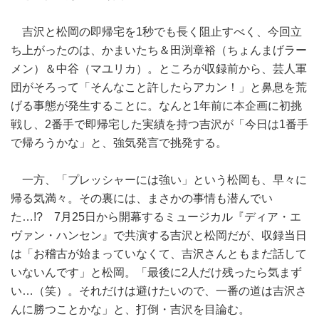
吉沢と松岡の即帰宅を1秒でも長く阻止すべく、今回立
ち上がったのは、かまいたち＆田渕章裕（ちょんまげラー
メン）＆中谷（マユリカ）。ところが収録前から、芸人軍
団がそろって「そんなこと許したらアカン！」と鼻息を荒
げる事態が発生することに。なんと1年前に本企画に初挑
戦し、2番手で即帰宅した実績を持つ吉沢が「今日は1番手
で帰ろうかな」と、強気発言で挑発する。
一方、「プレッシャーには強い」という松岡も、早々に
帰る気満々。その裏には、まさかの事情も潜んでい
た…!? 7月25日から開幕するミュージカル『ディア・エ
ヴァン・ハンセン』で共演する吉沢と松岡だが、収録当日
は「お稽古が始まっていなくて、吉沢さんともまだ話して
いないんです」と松岡。「最後に2人だけ残ったら気まず
い…（笑）。それだけは避けたいので、一番の道は吉沢さ
んに勝つことかな」と、打倒・吉沢を目論む。