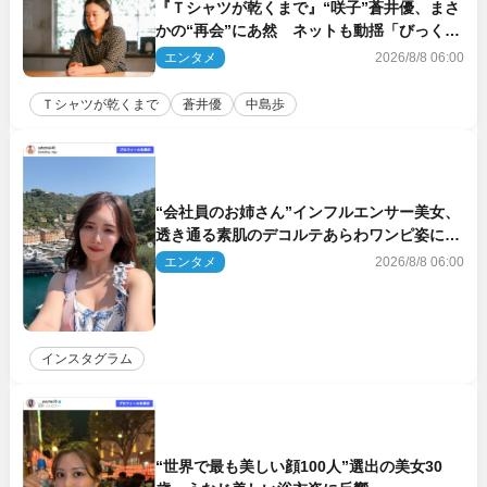
『Ｔシャツが乾くまで』“咲子”蒼井優、まさ
かの“再会”にあ然 ネットも動揺「びっくり
した!!」「今さら?!」（ネタバレあり）
エンタメ
2026/8/8 06:00
Ｔシャツが乾くまで
蒼井優
中島歩
“会社員のお姉さん”インフルエンサー美女、
透き通る素肌のデコルテあらわワンピ姿に反
響
エンタメ
2026/8/8 06:00
インスタグラム
“世界で最も美しい顔100人”選出の美女30