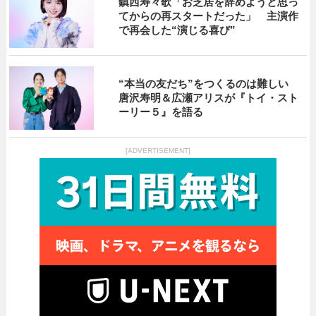
鎮西寿々歌「お芝居を辞めようと思っ
てからの再スタートだった」 主演作
で再会した“演じる喜び”
“本当の友だち”をつくるのは難しい
唐沢寿明＆広瀬アリスが『トイ・スト
ーリー５』を語る
[ADVERTISEMENT]