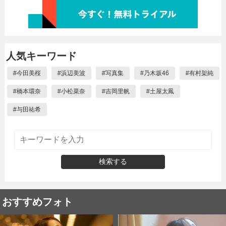
人気キーワード
#
今田美桜
#
浜辺美波
#
写真集
#
乃木坂46
#
有村架純
#
橋本環奈
#
小松菜奈
#
吉岡里帆
#
土屋太鳳
#
与田祐希
検索する
おすすめフォト