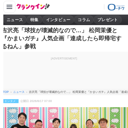
ニュース
特集
インタビュー
コラム
プレゼント
吉沢亮「球技が壊滅的なので…」 松岡茉優と
『かまいガチ』人気企画「達成したら即帰宅す
るねん」参戦
[ADVERTISEMENT]
TOP
ニュース
吉沢亮「球技が壊滅的なので…」 松岡茉優と『かまいガチ』人気企画「達成
エンタメ
公開日 2026/6/17 07:00