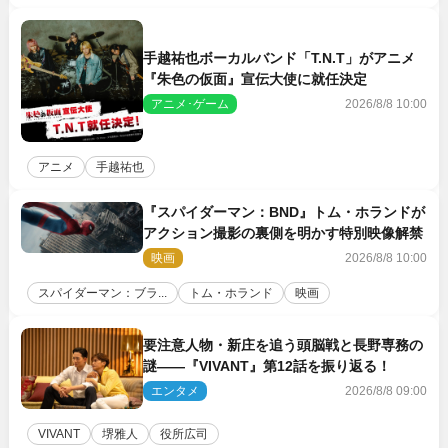
手越祐也ボーカルバンド「T.N.T」がアニメ
『朱色の仮面』宣伝大使に就任決定
アニメ･ゲーム
2026/8/8 10:00
アニメ
手越祐也
『スパイダーマン：BND』トム・ホランドが
アクション撮影の裏側を明かす特別映像解禁
映画
2026/8/8 10:00
スパイダーマン：ブラ...
トム・ホランド
映画
要注意人物・新庄を追う頭脳戦と長野専務の
謎――『VIVANT』第12話を振り返る！
エンタメ
2026/8/8 09:00
VIVANT
堺雅人
役所広司