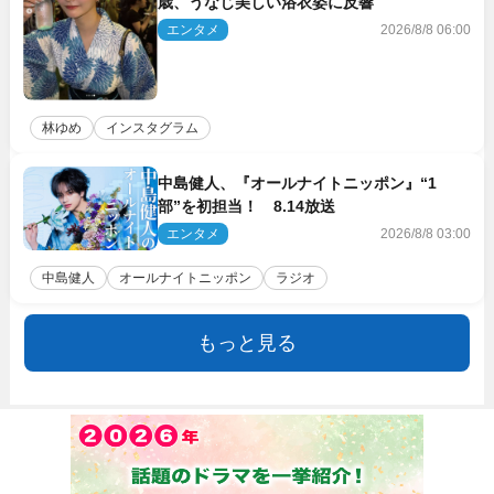
歳、うなじ美しい浴衣姿に反響
エンタメ
2026/8/8 06:00
林ゆめ
インスタグラム
中島健人、『オールナイトニッポン』“1
部”を初担当！ 8.14放送
エンタメ
2026/8/8 03:00
中島健人
オールナイトニッポン
ラジオ
もっと見る