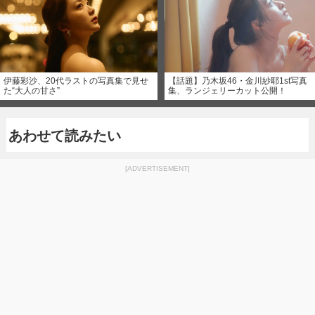
伊藤彩沙、20代ラストの写真集で見せ
【話題】乃木坂46・金川紗耶1st写真
た“大人の甘さ”
集、ランジェリーカット公開！
あわせて読みたい
[ADVERTISEMENT]